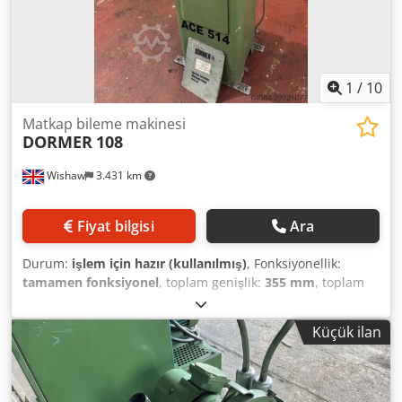
1
/
10
Matkap bileme makinesi
DORMER
108
Wishaw
3.431 km
Fiyat bilgisi
Ara
Durum:
işlem için hazır (kullanılmış)
, Fonksiyonellik:
tamamen fonksiyonel
, toplam genişlik:
355 mm
, toplam
uzunluk:
381 mm
, toplam yükseklik:
1.270 mm
, taşlama
taşı çapı:
203 mm
, Dormer Otomatik Matkap Bileme
Küçük ilan
Makinesi Csdpfxezlg Sze Ailjha Model: 108