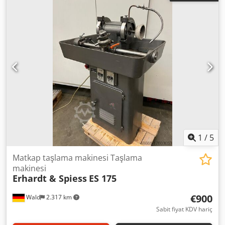
kullanım kılavuzu mevcuttur. Chsdpfozlrmdox Ailja
1
/
5
Matkap taşlama makinesi Taşlama
makinesi
Erhardt & Spiess
ES 175
€900
Wald
2.317 km
Sabit fiyat KDV hariç