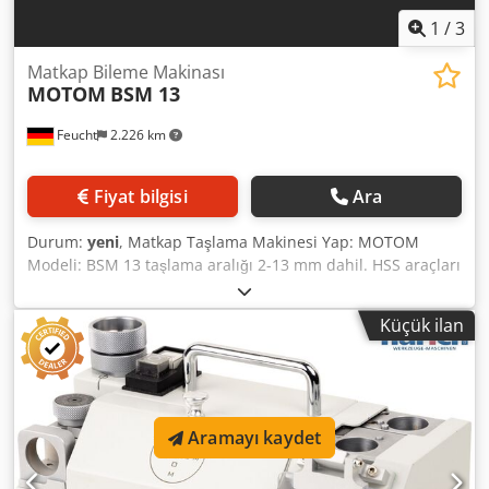
1
/
3
Matkap Bileme Makinası
MOTOM
BSM 13
Feucht
2.226 km
Fiyat bilgisi
Ara
Durum:
yeni
, Matkap Taşlama Makinesi Yap: MOTOM
Modeli: BSM 13 taşlama aralığı 2-13 mm dahil. HSS araçları
için CBN 200 taşlama taşı dahil. 1,0 ile 2-13 mm arası
pense seti Chedps Sgi Rjfx Ailja
Küçük ilan
Aramayı kaydet