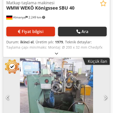
Matkap taşlama makinesi
WMW WEKÖ Königssee
SBU 40
Almanya
2.249 km
Fiyat bilgisi
Ara
Durum:
ikinci el
, Üretim yılı:
1979
, Teknik detaylar:
Taşlama çapı min/maks: Montaj: Ø 200 x 32 mm Chedpfx
Aisu Ng Ncjlja Mil hızı: 3000 rpm Toplam güç gereksinimi:
yaklaşık. 1,2 kW Makine ağırlığı yaklaşık: 0,24 t Makine
Küçük ilan
boyutları yaklaşık. UxGxY: 0,7 x 0,9 x 1,6 m Taşlama mili iki
adet el koluyla donatılmıştır: Sol çalışma alanı = küçük saplı
matkaplar için el taşlama cihazı, taşlama taşı şu anda Ø
120 x 30mm; Montaj çapı = 32mm; Hız 3000 dev/dak;
zımpara tablası ile Çalışma alanı sağ = konik şaftlı matkap
için döner cihaz; Bardak taşlama tekerleği şu anda Ø 160 x
30mm; Montaj çapı = 32mm; Hız 3000 devir/dakika. İki
kenarlı kesme açısı maksimum 180° ve üç kenarlı kesme
açısı maksimum 120° Boşluk açısı 5° - 9°; Matkap çapı 8 -
40 mm, olası taşlama tipleri örneğin: normal taşlama, çift