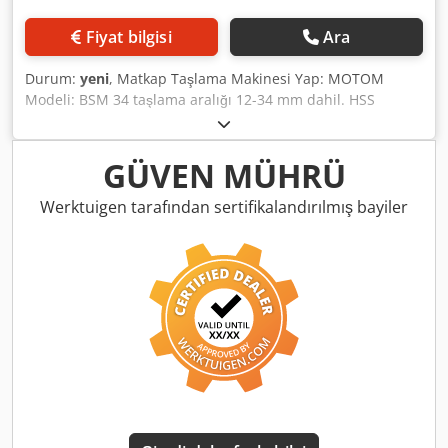
Fiyat bilgisi
Ara
Durum:
yeni
, Matkap Taşlama Makinesi Yap: MOTOM
Modeli: BSM 34 taşlama aralığı 12-34 mm dahil. HSS
araçları için CBN 200 taşlama taşı dahil. 12 - 25 mm
arasında 1 mm artan pense seti dahil. 26-34 mm arası 1
mm artan pense seti Cedpfxeban Abs Ailjha
GÜVEN MÜHRÜ
Werktuigen tarafından sertifikalandırılmış bayiler