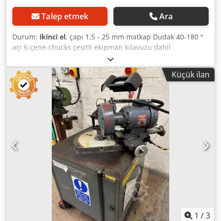
Talep etmek
Ara
Durum:
ikinci el
, çapı 1,5 - 25 mm matkap Dudak 40-180 °
açı 6-çene-chucks çeşitli ekipman kılavuzu dahil
Encapsulated sürücü motor: kapalı sürümü, hava
soğutmalı, döner ve AC Silindirik veya Konik şaftlı ile
Küçük ilan
matkaplar sol ve sağ matkaplar Cjdpfx Aed Ih Sgjiloha 6
çene chuck Basınçlı hava soğutma aygıtı çeşitli ekipman
(bkz: Resimler)
1
/
3