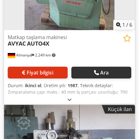
taraflı taşlama, merkezleme taşlama, spiral taşlama,
kademeli delme taşlama Makine aydınlatması mevcut *
1
/
6
Matkap taşlama makinesi
AVYAC
AUTO4X
Almanya
2.249 km
Fiyat bilgisi
Ara
Durum:
ikinci el
, Üretim yılı:
1987
, Teknik detaylar:
Zımparalama çapı maks.: 40 mm İş parçası uzunluğu: 700
mm Masa ayarı: 0-50 mm Masa ayarı: sargı=25 mm Çapraz
tabla: çapraz/enine=80 mm İş mili hızı: 3000 rpm Toplam
Küçük ilan
güç gereksinimi: 3,3 kW Makine ağırlığı yaklaşık: 0,8 ton Yer
gereksinimi yaklaşık: D:1,5xG:1,5xY:1,5 m Chsdpfsu Ng
Hnex Ailja Taşlama türleri için kullanım/uygulama, örneğin:
- 3 yüzlü taşlama; çapraz taşlama; 3 ağızlı matkap havşası;
sağa bükümlü matkap - Ø 5 - 40 mm sağa bükümlü matkap