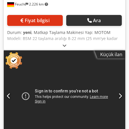
Feucht
2.226 km
Fiyat bilgisi
Ara
Durum:
yeni
, Matkap Taşlama Makinesi Yap: MOTOM
Modeli: BSM 22 taşlama aralığı 8-22 mm (25 mm'ye kadar
seçeneklerle) dahil. HSS araçları için CBN 200 taşlama taşı
dahil. 1,0 mm artan 8-22 mm pense seti Chjdpfxob Ecp Ae
Küçük ilan
Ailja