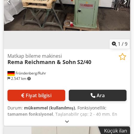
1
/
9
Matkap bileme makinesi
Rema Reichmann & Sohn
S2/40
Fröndenberg/Ruhr
2.547 km
Fiyat bilgisi
Ara
Durum:
mükemmel (kullanılmış)
, Fonksiyonellik:
tamamen fonksiyonel
, Taşlanabilir çap: 2 - 40 mm. En
küçük ve en büyük uç açısı: 40 – 180°. Sağ ve sol kesici
takımlar için, 1-12 ağız. Spiral matkap, kademeli matkap ve
Küçük ilan
kılavuz bileme için. Zengin aksesuarlar ve makine için bir