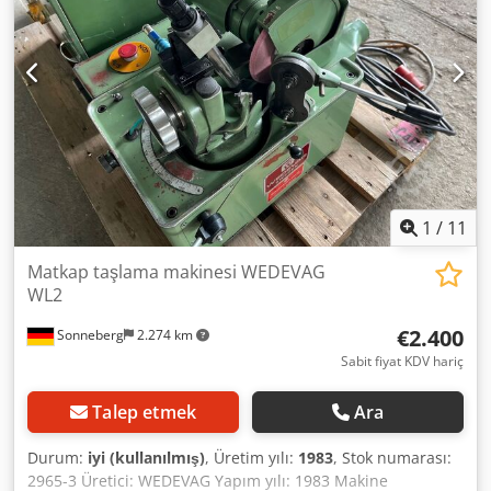
1
/
11
Matkap taşlama makinesi WEDEVAG
WL2
€2.400
Sonneberg
2.274 km
Sabit fiyat KDV hariç
Talep etmek
Ara
Durum:
iyi (kullanılmış)
, Üretim yılı:
1983
, Stok numarası:
2965-3 Üretici: WEDEVAG Yapım yılı: 1983 Makine