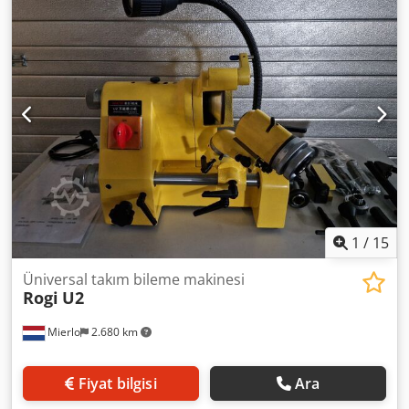
sayesinde güvenli çalışma Chjdpfx Aeh Hyqweiloa - Nokta
açısı 90° - 140° arasında ayarlanabilir - Kompakt tasarım,
makinede pens saklama yeri ve hızlı saklama için tutamak -
Besleme kuvvetini azaltmak için işaretleme cihazı dahil -
Hassas bilyalı rulmanlı rotor - CE Teslimat kapsamı: - CBN
taşlama taşı - 11 pens ER 20, 3 - 13 mm - 7 pens ER 24, 14 -
20 mm - Pens tutucu ER 20, ER 25
1
/
15
Üniversal takım bileme makinesi
Rogi
U2
Mierlo
2.680 km
Fiyat bilgisi
Ara