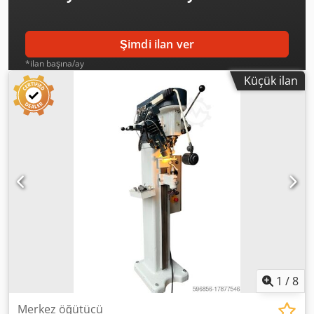
Şimdi ilan ver
*ilan başına/ay
Küçük ilan
1
/
8
Merkez öğütücü