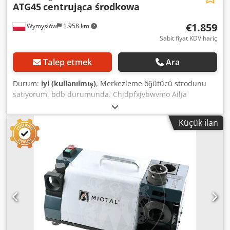
ATG45
centrująca środkowa
€1.859
Wymysłów
1.958 km
Sabit fiyat KDV hariç
Talep etmek
Ara
Durum:
iyi (kullanılmış)
, Merkezleme öğütücü strodunu
satıyorum, bdb durumunda. Chjdpfxjvbwvmo Ailja
Küçük ilan