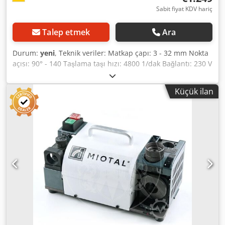
Sabit fiyat KDV hariç
Talep etmek
Ara
Durum:
yeni
, Teknik veriler: Matkap çapı: 3 - 32 mm Nokta
açısı: 90° - 140 Taşlama taşı hızı: 4800 1/dak Bağlantı: 230 V
Motor gücü: 0,25 kW Ağırlık, yaklaşık: 32 kg Boyutlar UxGxY,
yaklaşık: 360 x 250 x 310 mm Özellikler: - HSS/karbür
Küçük ilan
bükümlü matkapların taşlanması için idealdir. - Kolay
kullanım - Kuvvet kılavuzlu taşlama işlemi sayesinde
güvenli çalışma - Nokta açısı 90° - 140° arasında
ayarlanabilir - Kompakt tasarım, makinede pens saklama
yeri ve hızlı saklama için tutamak - Matkap ucunun iş
parçası üzerinde mükemmel merkezlenmesi ve delme
sırasında besleme kuvvetinin azaltılması için işaretleme
cihazı dahil - Matkap ve iş parçası arasındaki sürtünmeyi
azaltmak için matkap kesme kenarlarının kabartma
taşlaması için cihaz - Hassas bilyalı rulmanlı rotor - Yüksek
ölü ağırlık sayesinde titreşimsiz çalışma - CE Codpfxsh
Hyrbe Ailsha Teslimat kapsamı: - Taşlama taşı CBN - 10 ER
pens ER 3 -12 mm, 20 ER pens ER 40, 13 - 32 mm (ara