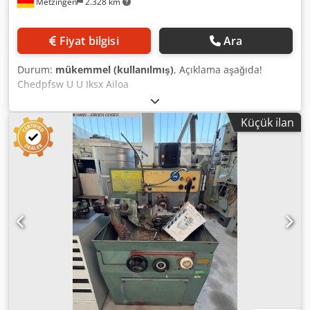
Metzingen
2.328 km
Fiyat bilgisi
Ara
Durum:
mükemmel (kullanılmış)
, Açıklama aşağıda!
Chedpfsw U U Iksx Ailoa
Küçük ilan