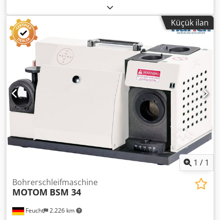
numarası: 000115/83 Tip / Model: WL 2 Taşlama taşları:
203 x 10 x 32 mm Dar açı: 60 ila 180° Çap: 2,5 ila 20 mm
Küçük ilan
Hız: 2.800 dev/dak Kirli hava ihtiyacı: yaklaşık. 5 bar
Ekipman: Ekstraksiyonlu taban dolabı Çıkarma: SKF Araçları
Tür: ADT 12 Codpfx Asv U Agkoiljha Ayak izi: 500 x 600 mm
Masa yüksekliği: 500 mm Aksesuarlar/ekipman: Durum: iyi
Toplam ağırlık: 170 kg Boyutlar: 500 x 600 x 1.400 mm
1
/
1
Bohrerschleifmaschine
MOTOM
BSM 34
Feucht
2.226 km