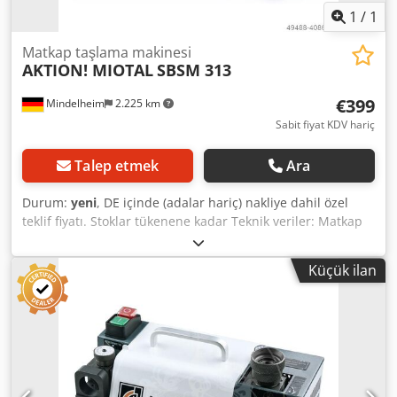
boyutlar için uygundur) - Pens tutucu ER 20 ve ER 40
1
/
1
Matkap taşlama makinesi
AKTION! MIOTAL
SBSM 313
€399
Mindelheim
2.225 km
Sabit fiyat KDV hariç
Talep etmek
Ara
Durum:
yeni
, DE içinde (adalar hariç) nakliye dahil özel
teklif fiyatı. Stoklar tükenene kadar Teknik veriler: Matkap
çapı: 3 - 13 mm Nokta açısı: 90° - 140 Hız: 4800 1/dak
Bağlantı: 230 V Motor gücü: 0,18 kW Ağırlık, yaklaşık: 8,1 kg
Küçük ilan
Boyutlar, yaklaşık: 320 x 180 x 190 cm Özellikler: -
HSS/karbür bükümlü matkapların taşlanması için idealdir.
- Kuvvet kılavuzlu taşlama işlemi sayesinde güvenli çalışma
Codpfed R A Dcjx Ailjha - Nokta açısı 90° - 140° arasında
ayarlanabilir - Kompakt tasarım, makinede pens saklama
yeri ve hızlı saklama için tutamak - Besleme kuvvetini
azaltmak için işaretleme cihazı dahil - Matkap ve iş parçası