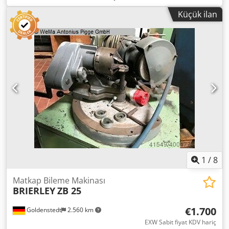
taşlama uzunluğu:
320 mm
, taşlama taşı çapı:
200 mm
,
Küçük ilan
Şaft ve delik taşlama makinesi. Ürt. STANKO (SSCB) - 1989.
Taşlanmış delik çapı 50 - 300 mm. Maks. iş parçası çapı
560mm. Tabla ve iş mili arasındaki mesafe 340mm.
Chjdpfjtzwzxox Ailea Maksimum iş parçası uzunluğu
320mm. İç taşlama kafasının üst çapı 125; 100; 80mm.
Taşlama kafasının ön yüzünden iş mili flanşına olan
mesafe 150 - 400mm. Zımpara diski boyutu 200 x 75 x
63mm. İş parçası iş mili hız aralığı 60 - 600 rpm. Tabla
hareketi 800 mm. Ana motor gücü 7,5 kW. Gerekli toplam
güç 14,63 kW Makine boyutları (uzunluk x genişlik x
yükseklik) 3535 x 1460 x 1870 mm Makine ağırlığı 6400kg.
1
/
8
Matkap Bileme Makinası
BRIERLEY
ZB 25
€1.700
Goldenstedt
2.560 km
EXW Sabit fiyat KDV hariç