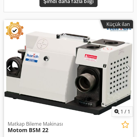
Şimdi daha fazla bilgi
Küçük ilan
1
/
1
Matkap Bileme Makinası
Motom
BSM 22