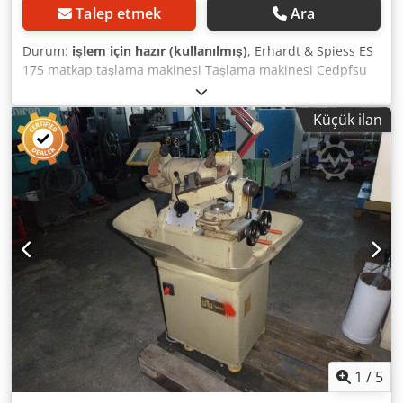
Talep etmek
Ara
Durum:
işlem için hazır (kullanılmış)
, Erhardt & Spiess ES
175 matkap taşlama makinesi Taşlama makinesi Cedpfsu
Hhtqox Aileha Görmek için bizi ziyaret edebilirsiniz. Sizin
için uygun maliyetli bir nakliye acentesi de ayarlayabiliriz.
Küçük ilan
sizin için organize edildi! Uygun bir fatura alacaksınız.
Yabancı müşteriler için de net fatura düzenlenebilir. Ön
koşul geçerli bir KDV numarasıdır. Önceki satışa tabidir.
Mağazamızı ziyaret edin ve diğer tekliflerimize göz atın.
Şirket adları ve ticari markalar sahiplerinin mülkiyetindedir
ve yalnızca ürünleri tanımlamak ve açıklamak için
kullanılır. Teknik verilerden sapmalar ve makalenin
açıklamasında hatalar meydana gelebilir ve bunlar saklıdır.
1
/
5