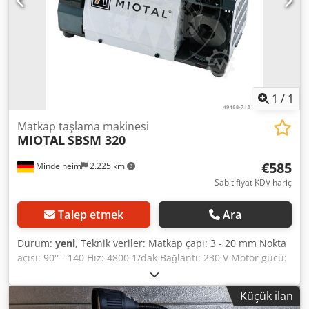
arasındaki sürtünmeyi azaltmak için matkap kesme
kenarlarının kabartma taşlaması için cihaz - Hassas bilyalı
rulmanlı rotor Teslimat kapsamı: - Taşlama taşı CBN - 11
pens ER 20, 3 - 13 mm - Pens tutucu ER 20
1
/
1
Matkap taşlama makinesi
MIOTAL
SBSM 320
€585
Mindelheim
2.225 km
Sabit fiyat KDV hariç
Talep etmek
Ara
Durum:
yeni
, Teknik veriler: Matkap çapı: 3 - 20 mm Nokta
açısı: 90° - 140 Hız: 4800 1/dak Bağlantı: 230 V Motor gücü:
0,12 kW Ağırlık, yaklaşık: 8,6 kg Boyutlar, yaklaşık: 290 x 150
x 180 cm Özellikler: - HSS/karbür burgulu matkapların
Küçük ilan
taşlanması için idealdir. - Kuvvet kılavuzlu taşlama işlemi