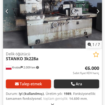
uçları için taşlama aralığı (Ø 5 - 40 mm mümkündür, ancak
yalnızca Ø 3 - 15 mm silindirik matkap uçları için sıkıştırma
tırnağı makineye takılıdır!) - Taşlanacak maks. matkap ucu
uzunluğu 140° merkez açıda yaklaşık 700 mm - Taşlama
diskinin kesme hızı 25 m/saniye - Merkezi yağlama -
tabana monte edilmiş merkezi soğutma sistemi Makine bir
dizi aksesuar/donanım ile birlikte tedarik edilir. *
1
/
7
Delik öğütücü
STANKO
3k228a
€6.000
Krobia
2.009 km
Sabit fiyat KDV hariç
Talep etmek
Ara
Durum:
iyi (kullanılmış)
, Üretim yılı:
1989
, Fonksiyonellik:
tamamen fonksiyonel
, toplam genişlik:
14.600 mm
,
toplam uzunluk:
35.350 mm
, toplam yükseklik:
18.700 mm
,