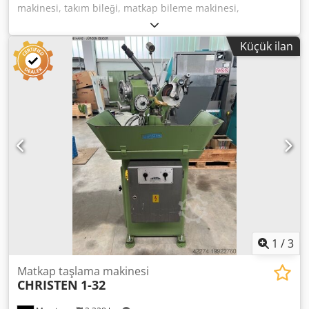
makinesi, takım bileği, matkap bileme makinesi,
Schanbacher S3-50 Üretici: Schanbacher Model: S3-50 Yıl:
2012 Boyutlar: 460 × 600 × 1260 mm Matkap çapı: 3–50
Küçük ilan
mm; Uç açısı: 90°–140° Dahil: Koruyucu kapak, toz emme
sistemi Chedpsx Dbltjfx Ailsa
1
/
3
Matkap taşlama makinesi
CHRISTEN
1-32