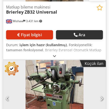
Matkap bileme makinesi
Brierley
ZB32 Universal
Wishaw
3.431 km
Fiyat bilgisi
Ara
Durum:
işlem için hazır (kullanılmış)
, Fonksiyonellik:
tamamen fonksiyonel
, Brierley Evrensel Otomatik Matkap
Bileme Makinesi Model: ZB 32 Cjdpfx Ajzlhlpjilsha
Kapasite: 2,5-32 mm Kamlı Mekanizma ile
Küçük ilan