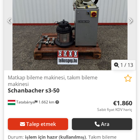
1
/
13
Matkap bileme makinesi, takım bileme
makinesi
Schanbacher
s3-50
€1.860
Tatabánya
1.662 km
Sabit fiyat KDV hariç
Talep etmek
Ara
Durum:
işlem için hazır (kullanılmış)
, Takım bileme