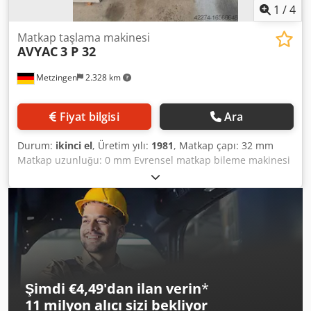
1
/
4
Matkap taşlama makinesi
AVYAC
3 P 32
Metzingen
2.328 km
Fiyat bilgisi
Ara
Durum:
ikinci el
, Üretim yılı:
1981
, Matkap çapı: 32 mm
Matkap uzunluğu: 0 mm Evrensel matkap bileme makinesi
Chodpfjt Hwn Aex Ailea bol miktarda aksesuar ile
Şimdi €4,49'dan ilan verin
*
11 milyon alıcı
sizi bekliyor