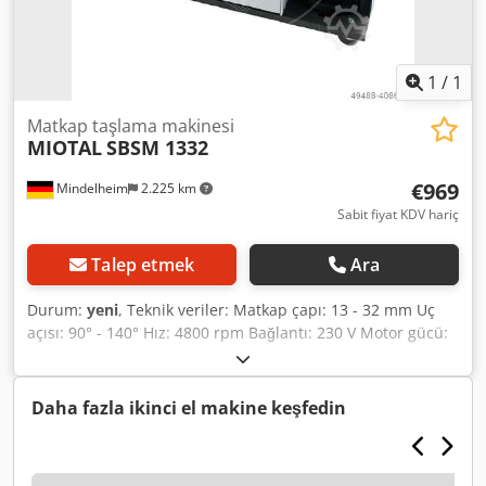
1
/
1
Matkap taşlama makinesi
MIOTAL
SBSM 1332
€969
Mindelheim
2.225 km
Sabit fiyat KDV hariç
Talep etmek
Ara
Durum:
yeni
, Teknik veriler: Matkap çapı: 13 - 32 mm Uç
açısı: 90° - 140° Hız: 4800 rpm Bağlantı: 230 V Motor gücü:
0,25 kW Ağırlık Yaklaşık: 28 kg Boyutlar: 490 x 250 x 260 mm
Özellikler: - HSS/karbür burgulu matkapların taşlanması
için ideal - Zorlamalı taşlama işlemi sayesinde güvenli
Daha fazla ikinci el makine keşfedin
çalışma - 90° - 140° arasında ayarlanabilir uç açısı -
Makinede pens muhafazası ve hızlı saklama için tutacak ile
kompakt tasarım - Besleme kuvvetini azaltmak için kesme