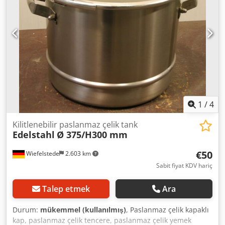
1
/
4
Kilitlenebilir paslanmaz çelik tank
Edelstahl
Ø 375/H300 mm
€50
Wiefelstede
2.603 km
Sabit fiyat KDV hariç
Talep etmek
Ara
Durum:
mükemmel (kullanılmış)
, Paslanmaz çelik kapaklı
kap, paslanmaz çelik tencere, paslanmaz çelik yemek