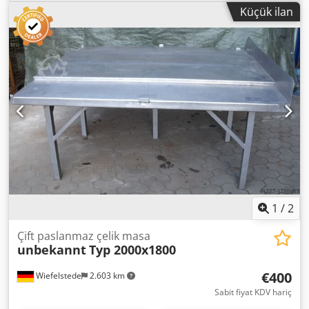
Küçük ilan
1
/
2
Çift paslanmaz çelik masa
unbekannt
Typ 2000x1800
€400
Wiefelstede
2.603 km
Sabit fiyat KDV hariç