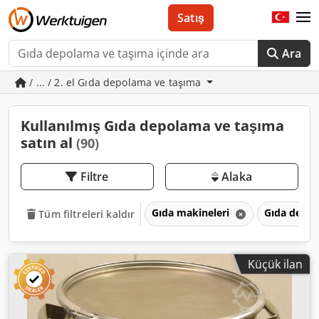
Satış
Ara
/ ... / 2. el Gıda depolama ve taşıma
Kullanılmış Gıda depolama ve taşıma
satın al
(90)
Filtre
Alaka
Gıda makineleri
Gıda depo
Tüm filtreleri kaldır
Küçük ilan