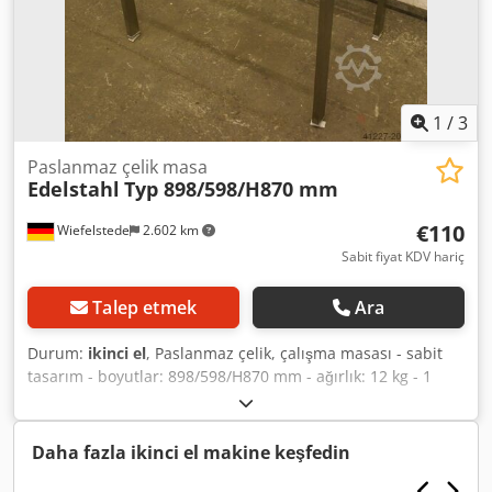
1
/
3
Paslanmaz çelik masa
Edelstahl
Typ 898/598/H870 mm
€110
Wiefelstede
2.602 km
Sabit fiyat KDV hariç
Talep etmek
Ara
Durum:
ikinci el
, Paslanmaz çelik, çalışma masası - sabit
tasarım - boyutlar: 898/598/H870 mm - ağırlık: 12 kg - 1
adet mevcuttur Crodpfx Aeb Uhnlenusf
Daha fazla ikinci el makine keşfedin