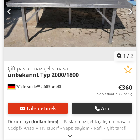
1
/
2
Çift paslanmaz çelik masa
unbekannt
Typ 2000/1800
€360
Wiefelstede
2.603 km
Sabit fiyat KDV hariç
Talep etmek
Ara
Durum:
iyi (kullanılmış)
, - Paslanmaz çelik çalışma masası
Cedpfx Ansb A I N Isuerf - Yapı: sağlam - Raflı - Çift taraflı
masa - Ölçüler: 2000/1800/H800 mm - Ağırlık: 120 kg