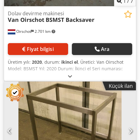
1
/
7
Dolav devirme makinesi
Van Oirschot
BSMST Backsaver
Oirschot
2.701 km
Fiyat bilgisi
Ara
Üretim yılı:
2020
, durum:
ikinci el
, Üretici: Van Oirschot
Model: BSMST Yıl: 2020 Durum: İkinci el Seri numarası:
201002-K3 Stok numarası: 3414J Maksimum eğme
yüksekliği: 970 mm Csdpfx Ajznh Ngjnuorf Eğme açısı: 0 -
Küçük ilan
100° Maksimum yük: 900 kg Kasa ölçüleri: 1000 x 1200 x
800 mm Boşaltma yüksekliği: 970 mm Güç kaynağı: 12V yarı
çekişli akü Ölçüler: 1450 x 1150 x 1150 mm Ağırlık: 300 kg