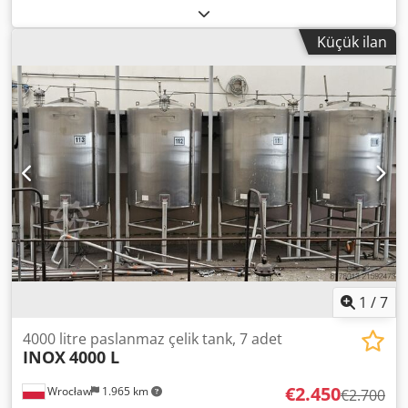
pişirme tenceresi -Paslanmaz çelik: Paslanmaz çelik
tencere -İç ölçüler: 375 mm -Derinlik: 310 mm -Miktar: 1
Küçük ilan
adet mevcut -Fiyat: adet başına -Ölçüler: 400/Y310 mm -
Ağırlık: 2,4 kg Crjdpfxob Uhmrj Anuef
1
/
7
4000 litre paslanmaz çelik tank, 7 adet
INOX
4000 L
€2.450
Wrocław
1.965 km
€2.700