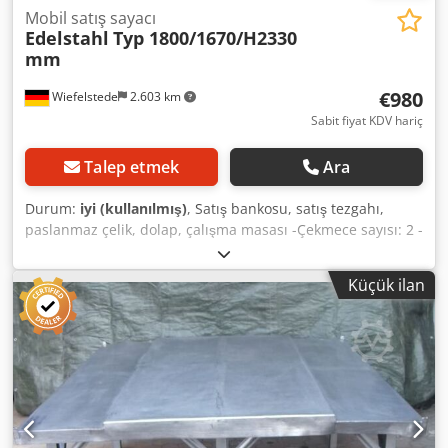
Mobil satış sayacı
Edelstahl
Typ 1800/1670/H2330
mm
€980
Wiefelstede
2.603 km
Sabit fiyat KDV hariç
Talep etmek
Ara
Durum:
iyi (kullanılmış)
, Satış bankosu, satış tezgahı,
paslanmaz çelik, dolap, çalışma masası -Çekmece sayısı: 2 -
Masa ölçüleri: 700/1600/Y830 mm -Çatı ölçüleri:
1800/1670/Y2330 mm -Tasarım: sağlam -Taşıma ölçüleri:
Küçük ilan
2060/730/Y870 mm -Ağırlık: 120 kg Csdpfx Aob Uhnionuorf