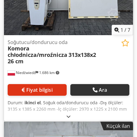
1
/
7
Soğutucu/dondurucu oda
Komora
chłodnicza/mroźnicza
313x138x2
26 cm
Niedźwiedź
1.686 km
Fiyat bilgisi
Ara
Durum:
ikinci el
, Soğuk oda/dondurucu oda -Dış ölçüler:
3135 x 1385 x 2260 mm -İç ölçüler: 2970 x 1225 x 2100 mm
-Panellerin kalınlığı: 80 mm -Kapı açıklığı: 750 mm
Cjdpfxsxqc Rko Anuorf -Duvar tipi ünite dahil -Stok
Küçük ilan
durumu: 1 adet -Kolay montajlı oda