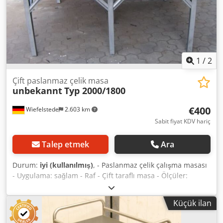
1
/
2
Çift paslanmaz çelik masa
unbekannt
Typ 2000/1800
€400
Wiefelstede
2.603 km
Sabit fiyat KDV hariç
Talep etmek
Ara
Durum:
iyi (kullanılmış)
, - Paslanmaz çelik çalışma masası
- Uygulama: sağlam - Raf - Çift taraflı masa - Ölçüler:
2000/1800/Y800 mm - Ağırlık: 100 kg Crodob A I Ncjpfx
Anuof
Küçük ilan