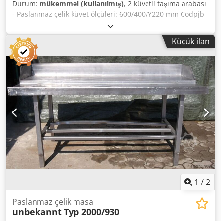
Durum:
mükemmel (kullanılmış)
, 2 küvetli taşıma arabası
- Paslanmaz çelik küvet ölçüleri: 600/400/Y220 mm Codpjb
Uhnkjfx Anujrf - Yapı: stabil - Ölçüler: 540/725/Y800 mm -
Ağırlık: 30 kg
Küçük ilan
1
/
2
Paslanmaz çelik masa
unbekannt
Typ 2000/930