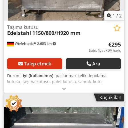
1
/
2
Taşıma kutusu
Edelstahl
1150/800/H920 mm
€295
Wiefelstede
2.603 km
Sabit fiyat KDV hariç
Talep etmek
Ara
Durum:
iyi (kullanılmış)
, paslanmaz çelik depolama
kutusu, taşıma kutusu, palet kutusu, sandık, kutu -
Malzeme: paslanmaz çelik 4301 -Adet: 1 adet mevcut
Codpfxob A I Nts Anuorf -Ölçüler: 1150/800/Y920 mm -
Küçük ilan
Ağırlık: 98 kg