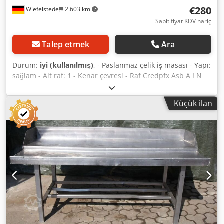
€280
Wiefelstede
2.603 km
Sabit fiyat KDV hariç
Talep etmek
Ara
Durum:
iyi (kullanılmış)
, - Paslanmaz çelik iş masası - Yapı:
sağlam - Alt raf: 1 - Kenar çevresi - Raf Credpfx Asb A I N
Eenusf - Ölçüler: 2000/930/Y930 mm - Ağırlık: 82 kg
Küçük ilan