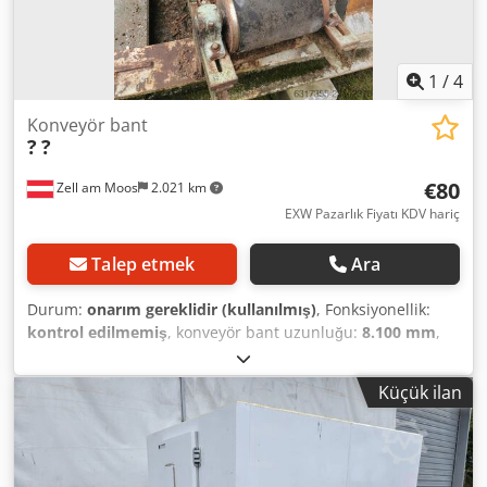
1
/
4
Konveyör bant
?
?
€80
Zell am Moos
2.021 km
EXW Pazarlık Fiyatı KDV hariç
Talep etmek
Ara
Durum:
onarım gereklidir (kullanılmış)
, Fonksiyonellik:
kontrol edilmemiş
, konveyör bant uzunluğu:
8.100 mm
,
konveyör bant genişliği:
300 mm
, toplam uzunluk:
8.200
mm
, Kullanılmış konveyör bant, yaklaşık 8 m uzunlukta,
Küçük ilan
bant genişliği 30 cm, tahrik dişli ile. Cjdozcunmjpfx Anujrf