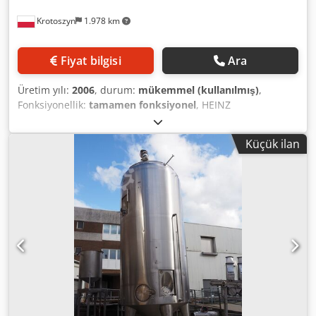
Krotoszyn
1.978 km
Fiyat bilgisi
Ara
Üretim yılı:
2006
, durum:
mükemmel (kullanılmış)
,
Fonksiyonellik:
tamamen fonksiyonel
, HEINZ
OESTERWIEMANN | Yalıtımlı Dikey Basınçlı Tank / Sıcak Su
Buffer Tankı Üretici: Heinz Oesterwiemann GmbH Seri
Küçük ilan
numarası: 812 Üretim yılı: 2006 Dış boyutları: Ø 3750 mm
(çap) x 12000 mm (toplam yükseklik) Kapasite: 98.500 litre
Maksimum / minimum çalışma sıcaklığı: 70 / 5 °C
Cjdpfszczw Uex Anujrf Alman proses ekipmanları teknoloji
lideri Heinz Oesterwiemann GmbH’nin ürettiği büyük
hacimli, yalıtımlı dikey tank; etkileyici 98.500 litre nominal
kapasiteye sahip ileri düzey bir depolama ve buffer
ünitesidir. Cihaz, ısı kaybının minimumda tutulduğu
proses ortamlarında sıcaklık stabilitesinin kritik olduğu
büyük ölçekli gıda endüstrisi tesisleri (et işleme tesisleri,
işleme fabrikaları, mezbahalar, bira fabrikaları) için özel
olarak tasarlanmıştır. Tank, proses sıcak suyu için