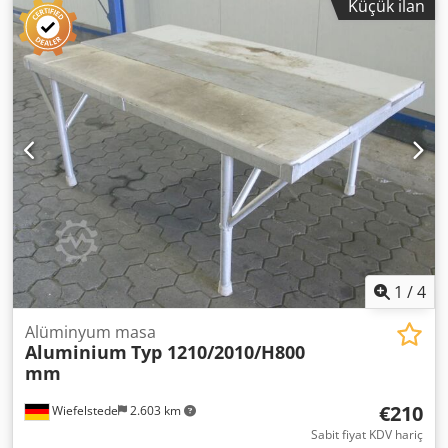
Küçük ilan
1
/
4
Alüminyum masa
Aluminium
Typ 1210/2010/H800
mm
€210
Wiefelstede
2.603 km
Sabit fiyat KDV hariç