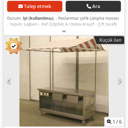
Talep etmek
Ara
Durum:
iyi (kullanılmış)
, - Paslanmaz çelik çalışma masası
- Yapım: sağlam - Raf Cjdpfeb A I Ndex Anujrf - Çift taraflı
masa - Ölçüler: 2000/1800/H810 mm - Ağırlık: 117 kg
Küçük ilan
1
/
6