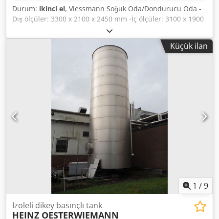
Durum:
ikinci el
, Viessmann Soğuk Oda/Dondurucu Oda -
Dış ölçüler: 3300 x 2100 x 2450 mm -İç ölçüler: 3100 x 1900
x 2250 mm -Panel kalınlığı: 100 mm -Kapı geçiş genişliği:
800 mm -Paslanmaz çelik zemin Csdpjxqpgrefx Anujrf -
Küçük ilan
Duvara monte soğutma ünitesi dahil -Stok durumu: 1 adet
-Kolay montaj yapılabilen oda
1
/
9
Izoleli dikey basınçlı tank
HEINZ OESTERWIEMANN