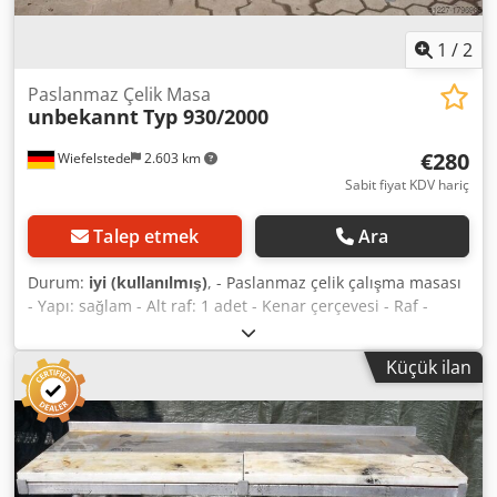
1
/
2
Paslanmaz Çelik Masa
unbekannt
Typ 930/2000
€280
Wiefelstede
2.603 km
Sabit fiyat KDV hariç
Talep etmek
Ara
Durum:
iyi (kullanılmış)
, - Paslanmaz çelik çalışma masası
- Yapı: sağlam - Alt raf: 1 adet - Kenar çerçevesi - Raf -
Ölçüler: 2000/930/Y800 mm Cjdpfx Aob A I N Henuerf -
Ağırlık: 82 kg
Küçük ilan