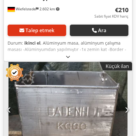
€210
Wiefelstede
2.602 km
Sabit fiyat KDV hariç
Talep etmek
Ara
Durum:
ikinci el
, Alüminyum masa, alüminyum çalışma
masası -Alüminyumdan yapılmıştır -1x zemin kat -Border -
Ayaklar: ayarlanabilir -Ebatlar: 2020/900 / H960 mm -
Ağırlık: 30 kg Cjdpfxsb Nx H Io Anujrf
Küçük ilan