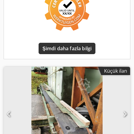
fabrikaları ile yağ fabrikaları ve dolum tesislerinde teknik
ve lojistik altyapının kilit bir unsurunu oluşturur. Tamamen
yüksek kaliteli paslanmaz çelik alaşımdan üretilmiş olması,
gıda ile temas halinde kimyasal olarak tamamen nötr
kalmasını sağlar ve depolanan ürünün organoleptik
özelliklerinin değişmesini veya biyolojik kontaminasyonunu
tamamen önler. 12 metrelik etkileyici yüksekliğe sahip
Şimdi daha fazla bilgi
dikey tank tasarımı, tesis alanının en verimli şekilde
kullanılmasını sağlar; minimum zemin alanında maksimum
depolama kapasitesi sunar. Yapı, hem yüksek tavanlı iç
mekanlara kuruluma hem de açık alanda harici tank parkı
Küçük ilan
şeklinde kullanıma son derece uygundur. Cedpezczwnefx
Anujrf