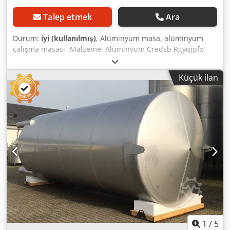
Talep etmek
Ara
Durum:
iyi (kullanılmış)
, Alüminyum masa, alüminyum
çalışma masası -Malzeme: Alüminyum Credsb Rgyqjpfx
Anuof -1x taban rafı -2x plastik çalışma tablası -Ölçüler:
1210/2010/H800 mm -Ağırlık: 70 kg
Küçük ilan
1
/
5