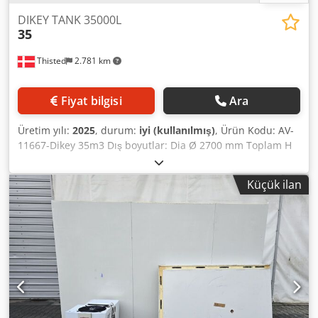
DIKEY TANK 35000L
35
Thisted
2.781 km
Fiyat bilgisi
Ara
Üretim yılı:
2025
, durum:
iyi (kullanılmış)
, Ürün Kodu: AV-
11667-Dikey 35m3 Dış boyutlar: Dia Ø 2700 mm Toplam H
8000 mm. Crodpfx Anoigq D Hsuof Silindir yüksekliği 6000
mm. YENİ - Dikey paslanmaz çelik tank - 5 adet. Menhol
Küçük ilan
tabanı ve konik üst ve alt. Ayak/alt etek üzerinde teslim
edilebilir ve opsiyonel trapez plakaları ile tamamlanmış
yeni izolasyon imkanı. AISI 316.