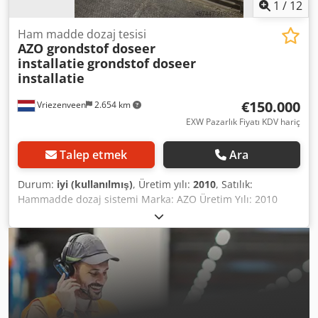
1
/
12
Ham madde dozaj tesisi
AZO grondstof doseer
installatie
grondstof doseer
installatie
€150.000
Vriezenveen
2.654 km
EXW Pazarlık Fiyatı KDV hariç
Talep etmek
Ara
Durum:
iyi (kullanılmış)
, Üretim yılı:
2010
, Satılık:
Hammadde dozaj sistemi Marka: AZO Üretim Yılı: 2010
Dahil olanlar: - 8 adet 500 litrelik dozaj tankı - Tam
dokümantasyon - Çerçeveler - Tartı hücreleri - Dozaj
vidaları Herhangi bir sorunuz veya yorumunuz olursa
lütfen bizimle iletişime geçmekten çekinmeyin. Crodpfx
Aoy Spg Renuof Sistemi yerinde görebilirsiniz.
Saygılarımızla, Leo Holland