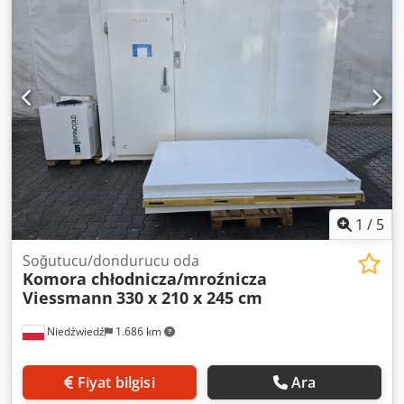
1
/
5
Soğutucu/dondurucu oda
Komora chłodnicza/mroźnicza
Viessmann
330 x 210 x 245 cm
Niedźwiedź
1.686 km
Fiyat bilgisi
Ara