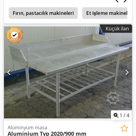
Fırın, pastacılık makineleri
Et işleme makineleri
Küçük ilan
1
/
4
Alüminyum masa
Aluminium
Typ 2020/900 mm