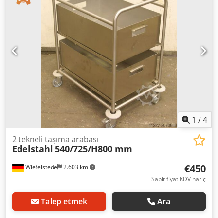
1
/
4
2 tekneli taşıma arabası
Edelstahl
540/725/H800 mm
€450
Wiefelstede
2.603 km
Sabit fiyat KDV hariç
Talep etmek
Ara