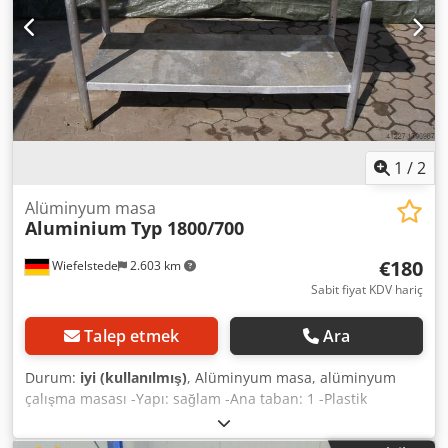
1
/
2
Alüminyum masa
Aluminium
Typ 1800/700
€180
Wiefelstede
2.603 km
Sabit fiyat KDV hariç
Talep etmek
Ara
Durum:
iyi (kullanılmış)
, Alüminyum masa, alüminyum
çalışma masası -Yapı: sağlam -Ana taban: 1 -Plastik
levhalar -Raf -Ölçüler: 1800/700/H820 mm Cjdpfjb A I N Njx
Anujrf -Ağırlık: 60 kg