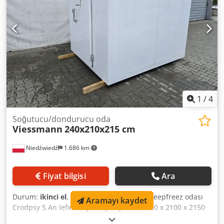
1
/
4
Soğutucu/dondurucu oda
Viessmann
240x210x215 cm
Niedźwiedź
1.686 km
Fiyat bilgisi
Ara
Durum:
ikinci el
, Viessmann soğuk hava/deepfreez odası
Aramayı kaydet
Crodpsy S An Iefx Anujf - Dış boyutlar: 2400 x 2100 x 2150
mm - İç boyutlar: 2200 x 1900 x 1950 mm - Panel kalınlığı: