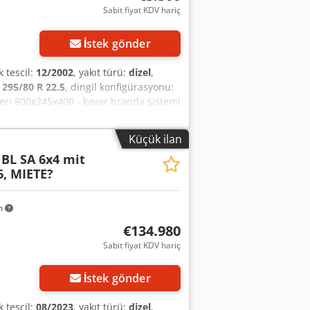
Sabit fiyat KDV hariç
İstek gönder
lk tescil:
12/2002
, yakıt türü:
dizel
,
:
295/80 R 22.5
, dingil konfigürasyonu:
üleri 800x245x400 - kayar branda sistemi
Küçük ilan
 BL SA 6x4 mit
, MIETE?
m
€134.980
Sabit fiyat KDV hariç
İstek gönder
lk tescil:
08/2023
, yakıt türü:
dizel
,