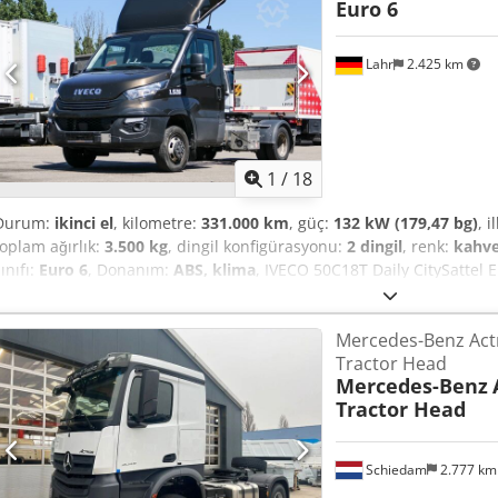
Euro 6
16.900,- EUR + %19 KDV İlave sorularınız için aşağıdaki numaralarda
diller: Almanca, İngilizce, Fransızca, Lehçe ve ????? Yazım hataları, ya
Lahr
2.425 km
1
/
18
Durum:
ikinci el
, kilometre:
331.000 km
, güç:
132 kW (179,47 bg)
, i
toplam ağırlık:
3.500 kg
, dingil konfigürasyonu:
2 dingil
, renk:
kahve
ınıfı:
Euro 6
, Donanım:
ABS, klima
, IVECO 50C18T Daily CitySattel E
Durum: çok iyi * Motor: 132 kW * Ağırlık: 2.375 kg * Euro normu: Euro
Sürücü/yolcu için elektrikli camlar Crjdpfxjzftp Te Abyjf * Elektrikli ı
Mercedes-Benz Actr
Otomatik klima * Yol bilgisayarı * Çok fonksiyonlu direksiyon * Radyo
Tractor Head
farları * Tam spoiler Lastikler: Ön aks: 195 / 75 R 16 %35 Arka aks: 
Mercedes-Benz
--- Fiyat: 19.900,- EUR + %19 KDV Daha fazla bilgi için aşağıdaki num
Tractor Head
dilleri konuşuyoruz: Almanca, İngilizce, Fransızca, Lehçe ve ????? Yazı
hakkı saklıdır.
Schiedam
2.777 k