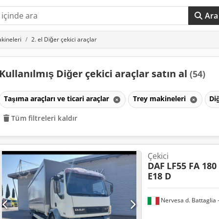
Ara
kineleri
2. el Diğer çekici araçlar
Kullanılmış Diğer çekici araçlar satın al
(54)
Taşıma araçları ve ticari araçlar
Trey makineleri
Di
Tüm filtreleri kaldır
Çekici
DAF
LF55 FA 180 
E18 D
Nervesa d. Battaglia -