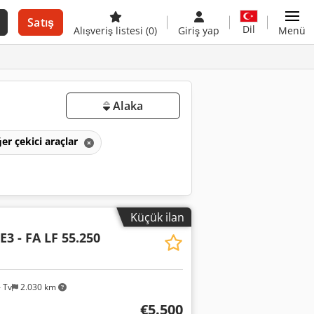
Satış
Dil
Alışveriş listesi
(0)
Giriş yap
Menü
Alaka
ğer çekici araçlar
Küçük ilan
E3 - FA LF 55.250
 Tv
2.030 km
€5.500