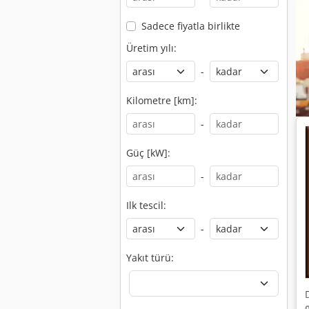
Sadece fiyatla birlikte
Üretim yılı:
-
Kilometre [km]:
-
Güç [kW]:
-
Ilk tescil:
-
Yakıt türü: