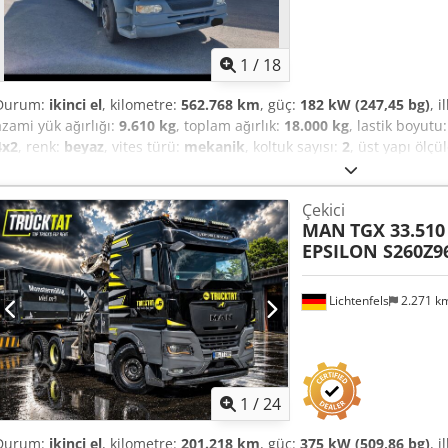
1
/
18
Durum:
ikinci el
, kilometre:
562.768 km
, güç:
182 kW (247,45 bg)
, i
azami yük ağırlığı:
9.610 kg
, toplam ağırlık:
18.000 kg
, lastik boyutu
4x2
, renk:
beyaz
, vites türü:
mekanik
, koltuk sayısı:
2
, üst yapı ölç
(centina) - kaldırma/indirme - yeni brandalar Csdpfxjzcdcte Abyjrf
Çekici
MAN
TGX 33.510
EPSILON S260Z96
Lichtenfels
2.271 k
1
/
24
Durum:
ikinci el
, kilometre:
201.218 km
, güç:
375 kW (509,86 bg)
, i