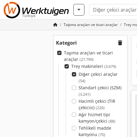
Türkiye
Taşıma araçları ve ticari araçlar
Trey ma
Kategori
Taşıma araçları ve ticari
araçlar
(27.799)
Trey makineleri
(3.679)
Diğer çekici araçlar
(54)
Standart çekici (SZM)
(3.241)
Hacimli çekici (TIR
çekicisi)
(226)
Ağır hizmet tipi
kamyon/çekici
(88)
Tehlikeli madde
kamyonu
(70)