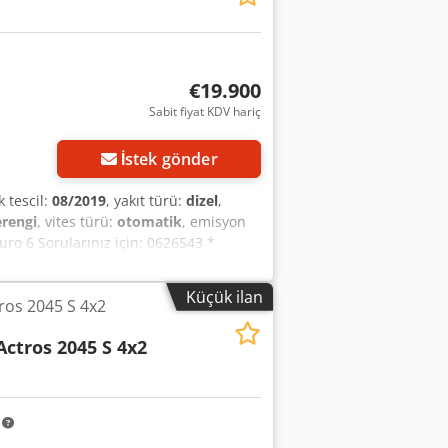
n bize ulaşabilirsiniz: * Konuşulan
nlışlıklar ve ara satış hakkı saklıdır.
€19.900
Sabit fiyat KDV hariç
İstek gönder
lk tescil:
08/2019
, yakıt türü:
dizel
,
rengi
, vites türü:
otomatik
, emisyon
uro 6 Sorularınız için: 0626543 *
 6 * ABS * EBS * Diferansiyel kilidi *
sıtmalı ve ayarlanabilir aynalar *
Küçük ilan
os 2045 S 4x2
 (Bluetooth) * Şeffaf güneşlik * Sis
195 / 75 R 16 havalı süspansiyon / %30 -
Actros 2045 S 4x2
aralardan bize ulaşabilirsiniz: * Biz şu
m hataları, yanlışlıklar ve ara satış
m