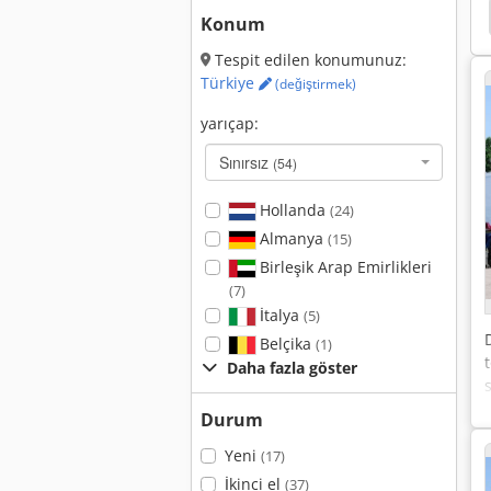
Konum
Tespit edilen konumunuz:
Türkiye
(değiştirmek)
yarıçap:
Sınırsız
(54)
Hollanda
(24)
Almanya
(15)
Birleşik Arap Emirlikleri
(7)
İtalya
(5)
Belçika
(1)
Daha fazla göster
s
Durum
Yeni
(17)
İkinci el
(37)