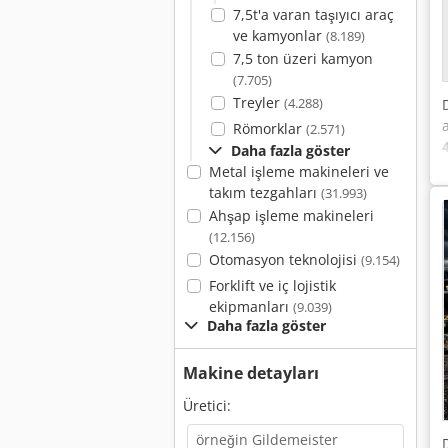
7,5t'a varan taşıyıcı araç
ve kamyonlar
(8.189)
7,5 ton üzeri kamyon
(7.705)
Treyler
(4.288)
Römorklar
(2.571)
Daha fazla göster
Metal işleme makineleri ve
takım tezgahları
(31.993)
Ahşap işleme makineleri
(12.156)
Otomasyon teknolojisi
(9.154)
Forklift ve iç lojistik
ekipmanları
(9.039)
Daha fazla göster
Makine detayları
Üretici: