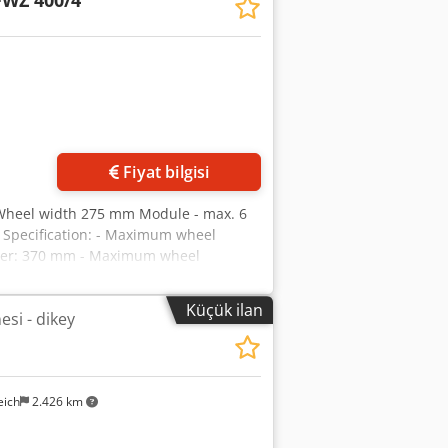
FWZ 400/4
x): 145 mm - Cutter length (max): 170
ce (max): 470 mm Chsdpfxsv T Nqas Al
- (Standard version): 90 ... 400 rpm -
h DC motor): 140 ... 400 rpm Weight -
Hydraulic unit + coolant tank + chip
- Length: Standard version: 3,950 mm DC
mm - Height: Machine: 1,980 mm Machine
Fiyat bilgisi
Wheel width 275 mm Module - max. 6
Specification: - Maximum wheel
eter: 370 mm - Maximum wheel
00 mm - Max. axial displacement: 275
grees - Max. cutter diameter: 145 mm -
Küçük ilan
esi - dikey
xial feeds steplessly adjustable: 0.2-
Radial for spur gears: 0.1-4 mm/rev -
mm/min - Tangential rapid traverse: 250
rs: 100 mm/min - Motor power: 7.4 kW
eich
2.426 km
aulic unit, coolant tank, chip conveyor
hain drive (standard): 2950 mm with
ectrical cabinet approx.: 2400 mm