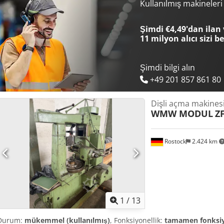
cap frezare internă, roți de schimb, suporți. Film disponibil. Cedpfx
Kullanılmış makineler
Şimdi €4,49'dan ilan 
11 milyon alıcı
sizi b
Şimdi bilgi alın
+49 201 857 861 80
Dişli açma makines
WMW MODUL
Z
Rostock
2.424 km
1
/
13
Durum:
mükemmel (kullanılmış)
, Fonksiyonellik:
tamamen fonksi