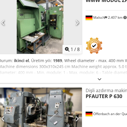
WMW MODUL
Z
(max): 100 mm - Helix angle (max): 45 degrees - Cutter diameter (ma
mm - Table clamping surface (min): 195 mm - Table clamping surfa
Aoa Performance Cutter speeds - Stepped in 2 ranges: 56 ... 250 rpm 
Malsch
2.407 km
Infinitely variable in 2 ranges: 63 ... 180 rpm - (Special version wit
Machine net: approx. 5,000 kg - Electrical cabinet: approx. 800 kg - 
conveyor: approx. 700 kg Overall dimensions (with oil mist filter): 
drive: 3,450 mm (or 3,350 mm according to table) - Width: 3,300 
with DC drive: 2,150 mm Electrical cabinet: 2,200 mm
1
/
8
Durum:
ikinci el
, Üretim yılı:
1989
, Wheel diameter - max. 400 mm 
Machine dimensions 300x310x245 cm Machine weight approx. 5.0 t 
diameter: 400 mm - Min. module: 1 - Max. module: 6 - Table diam
diameter: with counter support: 340 mm / without counter brace: 4
mm - Max. tangential adjustment: 100 mm - Max. helix angle: 45 de
Dişli azdırma makin
Max. hob length: 170 mm Performance - Cutter speed: 50-200 rpm - A
PFAUTER
P 630
10 mm/rev - Tangential feeds steplessly adjustable: 0.1-5 mm/rev - 
Radial for worm gears: 0.025-1 mm/rev - Axial rapid traverse: 500 
mm/min - Radial for spur gears: 400 mm/min - Radial for worm gea
Offenbach an der Qu
Weight - Machine: 5000 kg - Electrical cabinet approx. 800 kg - Hydr
approx. 700 kg Chsdpfx Aeu A I Elsl Aoa Dimensions - Length with c
DC drive: 3350 mm - Width: 3100 mm - Machine height: 1980 mm El