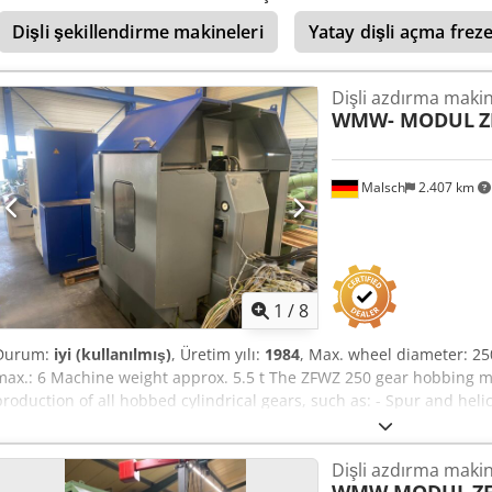
Dişli şekillendirme makineleri
Yatay dişli açma frez
Dişli azdırma makin
WMW- MODUL
Z
Malsch
2.407 km
1
/
8
Durum:
iyi (kullanılmış)
, Üretim yılı:
1984
, Max. wheel diameter: 
max.: 6 Machine weight approx. 5.5 t The ZFWZ 250 gear hobbing mac
production of all hobbed cylindrical gears, such as: - Spur and he
splined shafts, keyed shafts, involute splines, chain wheels and rat
crowned spur and helical gears. Change gears and milling accessor
Dişli azdırma makin
diameter (max): 250 mm - Module (max): 6 mm - Axial feed travel (m