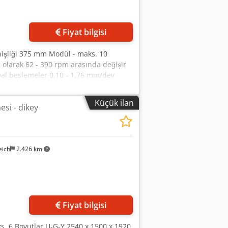
Fiyat bilgisi
nişliği 375 mm Modül - maks. 10
 olarak 62 - 390 rpm arasında değişir
yal beslemeler 0,10 - 1,76 mm/dev
Freze çapı x genişlik 192 / 215 mm
eksinimi 21 kVa Chjdpfoua It Uox Al
Küçük ilan
esi - dikey
lasmanlı üniversal freze kafası - Karşı
yaklaşık 1976
eich
2.426 km
Fiyat bilgisi
s. 6 Boyutlar U-G-Y 2540 x 1500 x 1920