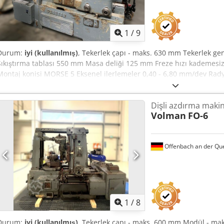
Machine with DC drive approx.: 2150 mm
1
/
9
Durum:
iyi (kullanılmış)
, Tekerlek çapı - maks. 630 mm Tekerlek ge
Sıkıştırma tablası 550 mm Masa deliği 125 mm Freze hızı kademesiz
Montaj konisi MORSE 5 Eksenel ilerlemeler 0,40 - 6,80 mm/dev Rad
Mesafe freze mili - sıkma mili 50 - 425 mm Diş sayısı aralığı min. 8 
Kesici deplasmanı 200 mm Ana tahrik motoru 7,5 kW Toplam güç ger
Dişli azdırma makin
Aea Makine ağırlığı yaklaşık 8,2 ton Makine ekipmanı: - Teğetsel dep
Volman
FO-6
tutucu için basınç düşürücü valf - Manyetik çip taşıma - Yapım yılı 
Offenbach an der Qu
1
/
8
Durum:
iyi (kullanılmış)
, Tekerlek çapı - maks. 600 mm Modül - mak