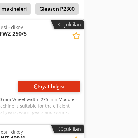
e makineleri
Gleason P2800
Küçük ilan
esi - dikey
FWZ 250/5
Fiyat bilgisi
250 mm Wheel width: 275 mm Module –
hine is suitable for the efficient
lical gears, worm gears and worms,
chet wheels, as well as conical and
ies Technical data: - Workpiece
Küçük ilan
esi - dikey
ax): 275 mm - Tangential feed travel