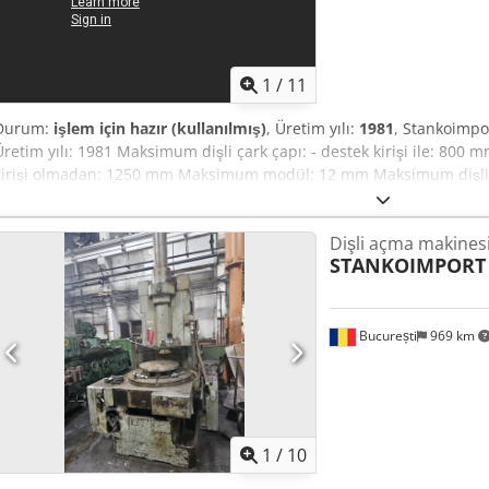
1
/
11
Durum:
işlem için hazır (kullanılmış)
, Üretim yılı:
1981
, Stankoimpo
Üretim yılı: 1981 Maksimum dişli çark çapı: - destek kirişi ile: 800
kirişi olmadan: 1250 mm Maksimum modül: 12 mm Maksimum dişli 
sayısı: 20 Eğim açısı: +/- 60 derece Tabla çapı: 935 mm Tablada ma
konikliği: Morse 6 Frezeleme mili hız aralığı: 32 - 200 RPM Çalışma il
Dişli açma makines
radyal: 0,22 - 2,6 mm/devir - teğetsel: 0,07 - 2,58 mm/devir Ana el
STANKOIMPORT
ağırlığı: 14 ton Dişli, miller ve destek mevcuttur! Makinenin çalıştığ
București
969 km
1
/
10