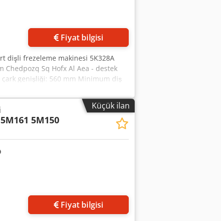
Fiyat bilgisi
rt dişli frezeleme makinesi 5K328A
 mm Chedpozq Sq Hofx Al Aea - destek
çark genişliği: 560 mm Minimum diş
ksimum ağırlık: 2000 kg Frezeleme mili
erlemeleri: - dikey: 0,5 - 5,6 mm/devir -
Küçük ilan
i
ektrik motoru gücü: 10 kW Makinenin net
5M161 5M150
ı sırada çekilmiş video mevcuttur!
Fiyat bilgisi