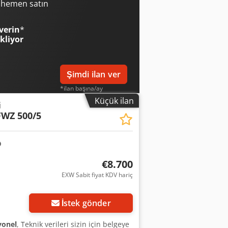
 Aljxln Iws Aoha
i hemen satın
verin
*
ekliyor
Şimdi ilan ver
*ilan başına/ay
Küçük ilan
i
FWZ 500/5
€8.700
EXW Sabit fiyat KDV hariç
İstek gönder
yonel
, Teknik verileri sizin için belgeye