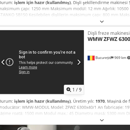
Durum:
işlem için hazır (kullanılmış)
, Dişli şekillendirme makinesi
maksimum çapı: 1250 mm Maksimum modül: 12 mm Ağırlık: 10500 kg
STANKO 5B150 Kesilebilen dişlilerin maksimum çapı: 800 mm Ma
stroku: 200 mm Kaydırma dişlisi çapı: 360 mm Eksenler arası mesaf
aparat çapı: 200 mm Kesici mil çapı: 44,443 mm Koniklik: M5 Tabla
Dişli freze makinesi
mesafe: 870 mm Kaydırma dişlisi çapı: 762 mm Tabla deliği çapı: 12
WMW
ZFWZ 630
188 mm Her kesici için tabla ilerleme hızları aralığı (çift vuruşlu): 
Tablanın hızlı dönüş hızı: 1,7 devir/dakika Tablanın hızlı hareket hı
hızı: 3 devir/dakika Chsdpsqcvkvofx Al Aoa Ana elektrik motoru gücü:
3100x1800x3500 mm Ağırlık: 10200 kg
București
969 km
1
/
9
Durum:
işlem için hazır (kullanılmış)
, Üretim yılı:
1970
, Mașină de 
Producător: WMW-MODUL Model: ZFWZ 6300x40/1 An fabricație: 19
Lățime roată: 1500 mm Modul max.: 45 Diametru masă: 5300 mm Di
Unghi maxim elice: 45 grade Diametru freză melcată: 500 mm Viteză 
totală instalată: 47 kW Greutate mașină: 160 tone Echipament: cap f