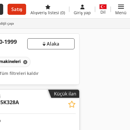
Satış
Dil
Alışveriş listesi
(0)
Giriş yap
Menü
işli çapı
0-1999
Alaka
 makineleri
Tüm filtreleri kaldır
Küçük ilan
i
5K328A