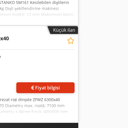
 STANKO 5M161 Kesilebilen dişlilerin
 Dişli şekillendirme makinesi
ksimum modül: 12 mm Maksimum kesici
e (aparat ve tabla): 0-700 mm En büyük
 çapı: 800 mm Tabladan yere olan
Küçük ilan
0A mm Çift vuruşlu devir/dakika: 33-
0x40
-Dairesel: 0,2-1,5 mm -Radyal: 1-5,4 mm
zı: 137 mm/dakika Kesicinin hızlı dönüş
 4,8; 5,7; 7,5 kW Boyutlar:
Fiyat bilgisi
frezat roți dințate ZFWZ 6300x40
70 Diametru max. roată: 7100 mm
ametru x lățime freză: 400x500 mm
de rotație freză: 9-63 rot/min Putere
rezare normal, cap frezare tangențial,