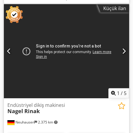
ÜZERİNE Crodpfx Aedtcchemuof
Küçük ilan
1
/
5
Endüstriyel dikiş makinesi
Nagel
Rinak
Neuhausen
2.375 km