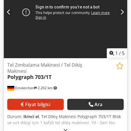
1
/
5
Tel Zımbalama Makinesi / Tel Dikiş
Makinesi
Polygraph
703/1T
Emskirchen
2.262 km
Fiyat bilgisi
Ara
Durum:
ikinci el
, Tel Dikiş Makinesi Polygraph 703/1T Blok
ve sırt dikişi için 1 kafalı tel dikiş makinesi. Yıl - Seri No:
21/4 WhatsApp - MS Zoom - Telegram üzerinden online