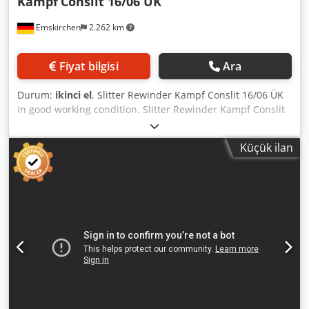
Kampf
Conslit 16/06 ÜK
Emskirchen
2.262 km
Fiyat bilgisi
Ara
Durum:
ikinci el
, Slitter Rewinder Kampf Conslit 16/06 ÜK
in good working condition. Slitter Rewinder Kampf Conslit
16/06 ÜK Year of manufacture: 1999 - Serial No. 210271
Crjdpfx Amoylw Diouef Max. operating speed: 550 m/min
Küçük ilan
Max. working width: 1,650 mm Minimum slitting width: 50
mm (with core diameters 70 & 76 mm) Minimum slitting
width: 200 mm (with core diameter 152 mm) Materials to
be processed: - Plastic films: PE, PP, PA, PET, PVC, paper
and laminates - Rigid films: approx. 10 - 250 µm - Soft
films: approx. 20 - 500 µm Rewinder: - Max. rewind
diameter: 610 mm - Winding core: cardboard, plastic, or
metal - Core inner diameters: 70 mm, 76 mm, and 152 mm
Online video inspection via WhatsApp, MS Zoom, or
Telegram possible. Located in Emskirchen/Nuremberg –
Immediately available – Test run possible.