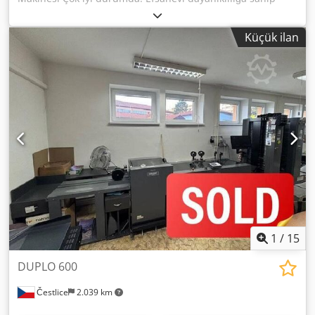
güvenilir bir makine. Teknik özellikler: Codjzhi Uwepfx
Amuerf Kapasite: 206 çevrim/dakika Dikiş kalınlığı: 25mm
Küçük ilan
(alttan zımbalama olmadan 40mm'ye kadar delme) Tel
çapı: maks. 1mm Güç kaynağı: 380V Ağırlık: 240kg
Makinede blok ve kitapçık dikişi için ayarlanabilir masa
bulunmaktadır.
1
/
15
DUPLO 600
Čestlice
2.039 km