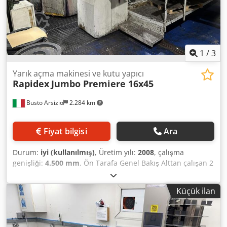
1
/
3
Yarık açma makinesi ve kutu yapıcı
Rapidex
Jumbo Premiere 16x45
Busto Arsizio
2.284 km
Fiyat bilgisi
Ara
Durum:
iyi (kullanılmış)
, Üretim yılı:
2008
, çalışma
genişliği:
4.500 mm
, Ön Tarafa Genel Bakış Alttan çalışan 2
numaralı baskı ünitesi Çift şaftlı otomatik oluklama
makinesi Üstten çalışan döner kalıp kesme makinesi
Küçük ilan
Katlama ve yapıştırma makinesi Cedpfszm Tcvex Amusrf
Valco MCP-12 elektronik yapıştırma ünitesi Dikiş başlığı
Yüksek yığınlı istifleme ünitesi Bilgisayar - Siemens
elektronik Maksimum kağıt boyutu 1.660 x 4.500 mm.