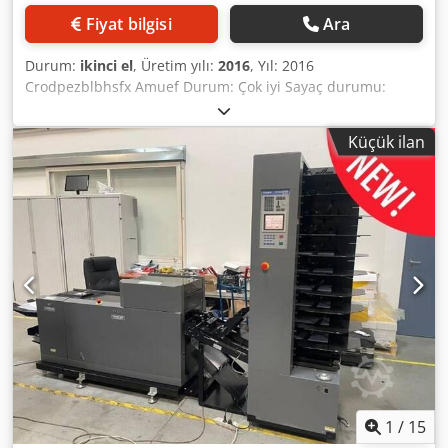
Fiyat bilgisi
Ara
Durum:
ikinci el
, Üretim yılı:
2016
, Yıl: 2016
Crodpezblbhsfx Amuef Durum: Çok iyi Sayaç durumu:
10.400 Konfigürasyon: - 2x DSC 10/60 (20 istasyon) - LUL -
Manuel onay için HM modülü - DBM 600 - Dikiş ve katlama
Küçük ilan
modülü - DBM 600T - Ön kesim - 2x Hohner 43/6S dikiş
kafası - Uzun boşaltıcı + doz sayacı
1
/
15