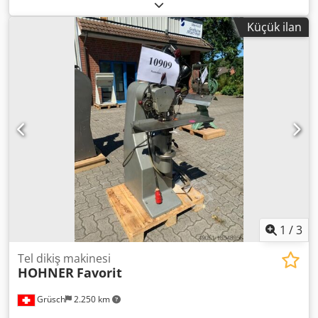
makinesi: PJ77R Crodpfjwz Skqox Amuef
Küçük ilan
1
/
3
Tel dikiş makinesi
HOHNER
Favorit
Grüsch
2.250 km