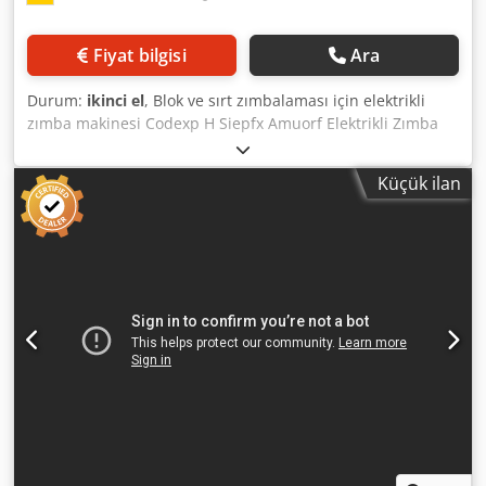
Fiyat bilgisi
Ara
Durum:
ikinci el
, Blok ve sırt zımbalaması için elektrikli
zımba makinesi Codexp H Siepfx Amuorf Elektrikli Zımba
Nagel Rinak, düz blok ve sırt bölgesi (saddle) zımbalaması
için Elektrikli Zımba - Nagel Rinak Blok ve sırt zımbalaması
Küçük ilan
için Yeni, hiç kullanılmamış Yıl Seri No: 3551000 Blok
zımbalaması: 4 mm'ye kadar, yaklaşık 40 yaprak (80 g kağıt)
Broşürler: 3 mm'ye kadar, yaklaşık 30 yaprak (80 g kağıt)
Zımba telleri: 26/6, 26/8S, Ri 26/6 Tabla, basitçe eğilerek
blok veya sırt zımbalamasına kolayca ayarlanabilir Zımba
başı darbe şiddeti ayarlanabilir Ayarlanabilir yan dayama
Masaüstü makine, masa tablasına sabitlenebilir Zımba
magazin kapasitesi: 210 adet Giriş derinliği: 30 mm (blok
zımbalamasında) Bağlantı: 230 V / 50 Hz Ölçüler: G540 x
D370 x Y360 mm Ağırlık (net): 16 kg Online video inceleme
WhatsApp - MS Zoom - Telegram ile Emskirchen/Nürnberg
stokta - Hemen temin edilebilir - Test edilebilir