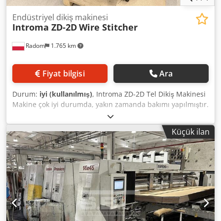
Endüstriyel dikiş makinesi
Introma ZD-2D
Wire Stitcher
Radom
1.765 km
Fiyat bilgisi
Ara
Durum:
iyi (kullanılmış)
, Introma ZD-2D Tel Dikiş Makinesi
Makine çok iyi durumda, yakın zamanda bakımı yapılmıştır.
Teknik özellikler: Kapasite: 180/dak Maksimum dikiş
kalınlığı: 25 mm Tel çapı: maks. 1 mm Güç kaynağı: 380V
Küçük ilan
Crsdpfszdavrjx Amuef Ağırlık: 230 kg Makinede blok ve
kitapçık dikişi için ayarlanabilir masa bulunur. Ön kenar
boşluğu. Kullanım kılavuzu dahildir.