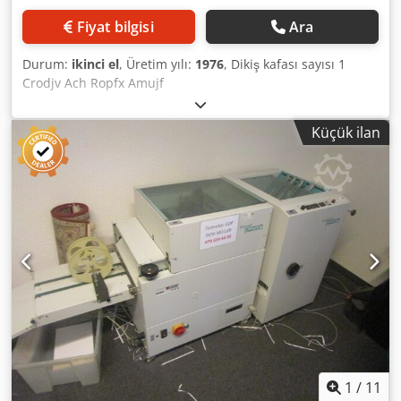
Fiyat bilgisi
Ara
Durum:
ikinci el
, Üretim yılı:
1976
, Dikiş kafası sayısı 1
Crodjv Ach Ropfx Amujf
Küçük ilan
1
/
11