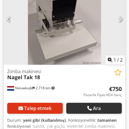
net ağırlık: 270kg: İşlevsel, test edilebilir.
1
/
2
Zımba makinesi
Nagel
Tak 18
€750
Nieuwkuijk
2.718 km
Pazarlık Fiyatı KDV hariç
Talep etmek
Ara
Durum:
yeni gibi (kullanılmış)
, Fonksiyonellik:
tamamen
fonksiyonel
, Satılık, çok güçlü, elektrikli zımba makinesi.