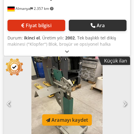
Almanya
2.357 km
Fiyat bilgisi
Ara
Durum:
ikinci el
, Üretim yılı:
2002
, Tek başlıklı tel dikiş
makinesi ("Klopfer") Blok, broşür ve opsiyonel halka
zımbalama için. Blok dikiş ve sırt dikişi arasında hızlı geçiş
imkânı. Hohner'e özgü kama kesimi ile optimum tel akışı.
Küçük ilan
Teknik özellikler • Zımbalama kapasitesi: Dakikada 203
zımba kadar • Dikiş kafası sayısı: 1 • Maksimum dikiş
kalınlığı: 25 mm (katlanmış), 40 mm (her iki taraftan) •
Halka dikişi: 3 mm'ye kadar (opsiyonel) • Yuvarlak dikiş teli:
No. 21–30 (0,80–0,35 mm) • Düz dikiş teli: 0,70×0,35 ile
0,96×0,78 mm arası • Dikiş masası boyutu: 700 × 240 mm •
Yerleştirme derinliği: Blok dikiş 95 mm, sırt dikiş 290 mm •
Çalışma yüksekliği: 880 mm • Motor gücü: 0,55 kW •
Gerilim: 230/400 V, 50 Hz • Toplam yükseklik: 1540 mm •
Aramayı kaydet
Kurulum alanı: 900 × 700 × 1540 mm • Ağırlık: 200 kg (net),
240 kg (brüt) • Gürültü emisyonu: < 82 dB(A) Credpjyv Eyzjfx
Amuef Kullanım alanları • Broşürler • Bloknotlar • Takvimler