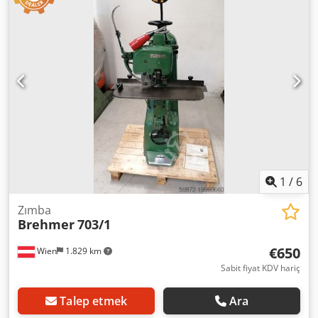
1
/
6
Zımba
Brehmer
703/1
€650
Wien
1.829 km
Sabit fiyat KDV hariç
Talep etmek
Ara