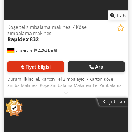
1
/
6
Köşe tel zımbalama makinesi / Köşe
zımbalama makinesi
Rapidex
832
Emskirchen
2.262 km
Fiyat bilgisi
Ara
Durum:
ikinci el
, Karton Tel Zımbalayıcı / Karton Köşe
Zımba Makinesi Köşe Zımbalama Makinesi Tel Zımbalama
Makinesi Rapidex 832 Karton Tel Zımbalayıcı / Carton
Corner Stitcher Seri No: 832 Zımba kolu uzunluğu: 35 cm
Küçük ilan
Ayak pedalı WhatsApp, MS Zoom veya Telegram ile online
video inceleme Crsdezi Egxjpfx Amuof
Emskirchen/Nürnberg stokta – Hemen teslim – Test
edilebilir