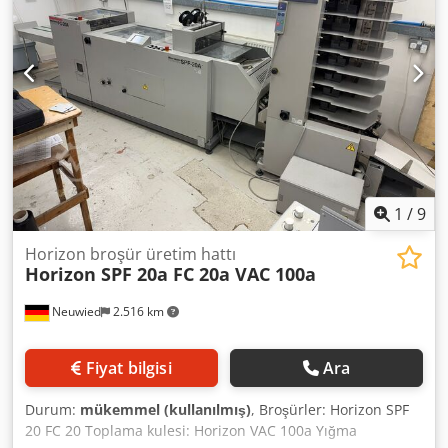
1
/
9
Horizon broşür üretim hattı
Horizon SPF 20a FC 20a VAC 100a
Neuwied
2.516 km
Fiyat bilgisi
Ara
Durum:
mükemmel (kullanılmış)
, Broşürler: Horizon SPF
20 FC 20 Toplama kulesi: Horizon VAC 100a Yığma