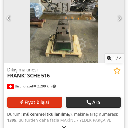
1
/
4
Dikiş makinesi
FRANK‘ SCHE
516
Bischofszell
2.299 km
Fiyat bilgisi
Ara
Durum:
mükemmel (kullanılmış)
, makine/araç numarası:
1395
, Bu türden daha fazla MAKİNE / YEDEK PARÇA VE
MAKİNE BİLEŞENLERİ depomuzda mevcuttur. İSTEK