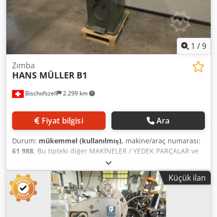
1
/
9
Zımba
HANS MÜLLER
B1
Bischofszell
2.299 km
Fiyat bilgisi
Ara
Durum:
mükemmel (kullanılmış)
, makine/araç numarası:
61 988
, Bu tipteki diğer MAKİNELER / YEDEK PARÇALAR ve
MAKİNE BİLEŞENLERİ depomuzda mevcuttur. TALEP
ÜZERİNE Credpfx Amjp H Tkiousf
Küçük ilan