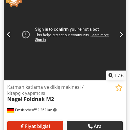
1
/
6
Katman katlama ve dikiş makinesi /
kitapçık yapımcısı
Nagel
Foldnak M2
Emskirchen
2.262 km
Fiyat bilgisi
Ara