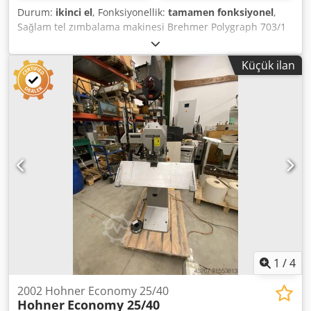
Durum:
ikinci el
, Fonksiyonellik:
tamamen fonksiyonel
,
Sağlam tel zımbalama makinesi Brehmer Polygraph 703/1
Zımbalanacak kalınlık 25 mm'ye kadar Yuvarlak tel No. 23-
30 Düz tel No. I-V Zımba sırt uzunluğu 12 mm Zımbalama
Küçük ilan
hızı 155-215 zımba/dak. Elektrik bağlantısı 400V/50Hz
Credpfx Asxbf Iyjmusf Ağırlık 200 kg
1
/
4
2002 Hohner Economy 25/40
Hohner
Economy 25/40