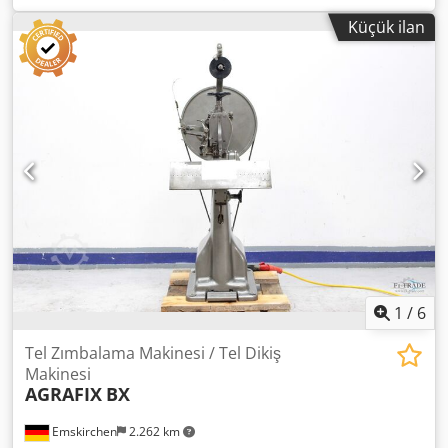
video inceleme Crodsyywzxopfx Amusf Stokta
Küçük ilan
Emskirchen/Nürnberg - Hemen teslim - Test edilebilir.
1
/
6
Tel Zımbalama Makinesi / Tel Dikiş
Makinesi
AGRAFIX
BX
Emskirchen
2.262 km