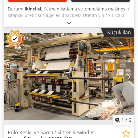
Durum:
ikinci el
, Katman katlama ve zımbalama makinesi /
kitapçık üreticisi Nagel Foldnack M2 Üretim yılı / Yıl 2000 -
Seri No. 00010206 Kağıt boyutları min. 148 x 210mm -
maks. 330 x 448mm (DIN A5, DIN A4, DIN A3) Broşür kapağı
Küçük ilan
kartonu veya kapak sayfası olarak sağlam kağıt Kağıt
katmanının yüksekliği (broşürler) max. 1,5 mm (yaklaşık 15
x 80 gr) Kağıt katmanının yüksekliği (bloklar / köşe dikişi)
maks. 2 mm (yaklaşık 20 x 80 g) Çıkış max. 500 set / saat
Mümkün dikiş kafası pozisyonları (mesafeler mm
cinsinden) 4 (50 x 80 x 50) Zımba tipleri 26/6, Ri 26/6 Zımba
kapasitesi zımbalama kafası 210 WhatsApp - MS Zoom -
Telegram ile çevrimiçi video denetimi Stokta
Emskirchen/Nuremberg - Hemen teslim - Test edilebilir
Cedpfx Ajv Sc Ayemuerf
1
/
6
Rulo Kesici ve Sarıcı / Slitter Rewinder