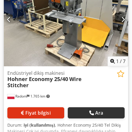
1
/
7
Endüstriyel dikiş makinesi
Hohner Economy 25/40
Wire
Stitcher
Radom
1.765 km
Fiyat bilgisi
Ara
Durum:
iyi (kullanılmış)
, Hohner Economy 25/40 Tel Dikiş
Makinesi Çok iyi durumda. Efsanevi dayanıklılığa sahip