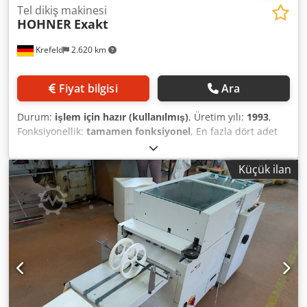
Tel dikiş makinesi
HOHNER
Exakt
Krefeld
2.620 km
Fiyat bilgisi
Ara
Durum:
işlem için hazır (kullanılmış)
, Üretim yılı:
1993
,
Fonksiyonellik:
tamamen fonksiyonel
, En fazla dört adet
HOHNER UNIVERSAL 52/8 dar zımba başlığının kurulumu,
standart zımbalama, halka gözlü zımbalama veya karma
Küçük ilan
uygulamalar için uygundur. Aynı zamanda, bağımsız bir
makine veya entegre bir ünite olarak da mükemmel şekilde
kullanılabilir. -Standart zımbalamada maksimum 8 mm
zımba kalınlığı -Kolayca ayarlanabilen zımba tablası:
bloklar için düz, broşürler için eğimli. -Zımba kalınlığı ve tel
uzunluğu, tüm başlıklar için aynı anda ve merkezi olarak
tek bir kol aracılığıyla ayarlanır. -Arka ve iki yan dayanak,
hepsi ayarlanabilir olup, zımbaların her zaman istenilen
yerde konumlandırılmasını sağlar. -Zımba başlıkları hızlıca
çıkarılabilir veya takılabilir, yana kaydırılabilir veya geçici