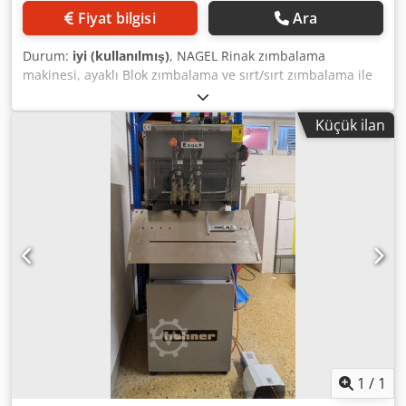
Fiyat bilgisi
Ara
Durum:
iyi (kullanılmış)
, NAGEL Rinak zımbalama
makinesi, ayaklı Blok zımbalama ve sırt/sırt zımbalama ile
broşür üretimi için elektrikli zımbalama makinesi Crodpfx
Amjzb Uuwousf Blok zımbalama: 4 mm'ye kadar / yaklaşık
Küçük ilan
40 yaprak (80g/m² kâğıt) Sırt/broşür zımbalama: 3 mm'ye
kadar / yaklaşık 30 yaprak (80g/m² kâğıt) Çalışma tablası,
blok veya sırt zımbalamaya kolayca çevrilebilir Zımba
başlığı vuruş gücü ayarlanabilir Masaüstü makine, masa
yüzeyine sabitlenebilir Zımba telleri: 26/6, 26/8S, Ri 26/6
Zımba magazin kapasitesi: 210 adet Yerleştirme derinliği:
30 mm (blok zımbalama için) Bağlantı: 230 V / 50 Hz Ağırlık
(net): 7,5 kg *Üretici verilerine göre – garanti verilmez!
1
/
1