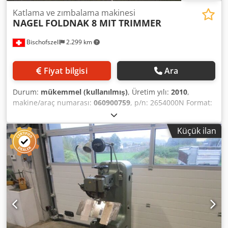
Katlama ve zımbalama makinesi
NAGEL
FOLDNAK 8 MIT TRIMMER
Bischofszell
2.299 km
Fiyat bilgisi
Ara
Durum:
mükemmel (kullanılmış)
, Üretim yılı:
2010
,
makine/araç numarası:
060900759
, p/n: 2654000N Format:
SRA'ya kadar Crsdjxcaphepfx Amusf
Küçük ilan