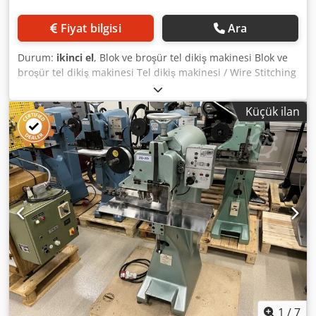
Fiyat bilgisi
Ara
Durum:
ikinci el
, Blok ve broşür tel dikiş makinesi Blok ve
broşür tel dikiş makinesi Tel dikiş makinesi / Wire Stitching
Machine AGRAFIX BX Seri No: 1268 1 adet blok ve eyerli
ciltleme için tel dikiş makinesi. 1 başlık, blok ve eyerli
Küçük ilan
ciltleme için tel dikiş makinesi. Codpfx Aezkwa Homuorf
WhatsApp, MS Zoom ve Telegram üzerinden çevrimiçi
video inceleme Emskirchen/Nürnberg'de stokta mevcuttur
- Hemen teslim edilebilir - Test edilebilir.
1
/
7