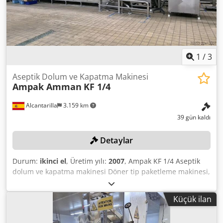
1
/
3
Aseptik Dolum ve Kapatma Makinesi
Ampak Amman
KF 1/4
Alcantarilla
3.159 km
39 gün kaldı
Detaylar
Durum:
ikinci el
, Üretim yılı:
2007
, Ampak KF 1/4 Aseptik
dolum ve kapatma makinesi Döner tip paketleme makinesi,
1x4 hat Dolum kapasitesi: Dcjdpfx Alszn U R De Iek 7200
adet/saat, çapı 80 mm olan kaplar, 30 döngü/dakika 6960
Küçük ilan
adet/saat, çapı 89 mm olan kaplar, 29 döngü/dakika 3120
adet/saat, çapı 130 mm olan kaplar, 26 döngü/dakika 80-