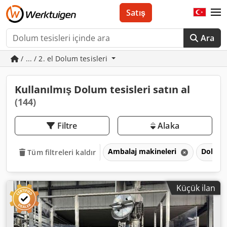
Satış
Ara
/ ... / 2. el Dolum tesisleri
Kullanılmış Dolum tesisleri satın al
(144)
Filtre
Alaka
Ambalaj makineleri
Dolum t
Tüm filtreleri kaldır
Küçük ilan