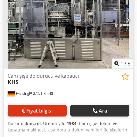
1
/
5
Cam şişe doldurucu ve kapatıcı
KHS
Freising
2.151 km
Fiyat bilgisi
Ara
Durum:
ikinci el
, Üretim yılı:
1984
, Cam şişe dolum ve
kapatma makinesi, kısa borulu dolum vanilleri ile şişelerin
belirli seviyeye kadar (hacimsel dolum) doldurulması için