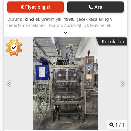
Fiyat bilgisi
Ara
Durum:
ikinci el
, Üretim yılı:
1990
, İçecek kasaları için
temizleme makinesi. Dodpfx Aozizxdjl Ijck Makine (ek
özellik): İçecek kasaları için temizleme tüneli Dolum hattı
kapasitesi: 44.000 şişe/saat, dolum ünitesindeki kapasite
Küçük ilan
Formatlar: 0,5 litrelik NRW şişeler için 20'li ve 9'lu kasalar
Malzeme: Paslanmaz çelikten yapılmış gövde
Konum/Yerleşim: Ayaklı, dikey gövde üzerinde Donanım:
Gövde; kasa taşıma sistemi; düğmeleri olan kontrol paneli
1
/
1