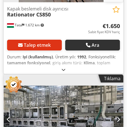
Kapak beslemeli disk ayırıcısı
Rationator CS850
€1.650
Tata
1.672 km
Sabit fiyat KDV hariç
Talep etmek
Ara
Durum:
iyi (kullanılmış)
, Üretim yılı:
1992
, Fonksiyonellik:
tamamen fonksiyonel
, giriş akımı türü:
Klima
, toplam
ağırlık:
120 kg
, basınçlı hava bağlantısı:
6 bar
, güç:
0,18 kW
(0,24 bg)
, Rationator CS650 otomatik disk dağıtıcısı,
Tıklama
sıralama makinesi Tam otomatik, değişken dozaj hızı.
Paslanmaz çelik. Kablo demeti: Rationator CS850 Djdpfx
Ajukha Del Ieck