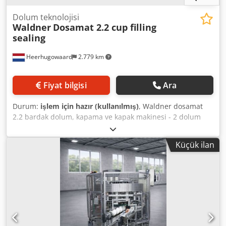
Dolum teknolojisi
Waldner
Dosamat 2.2 cup filling
sealing
Heerhugowaard
2.779 km
Fiyat bilgisi
Ara
Durum:
işlem için hazır (kullanılmış)
, Waldner dosamat
2.2 bardak dolum, kapama ve kapak makinesi - 2 dolum
hattı - Saate kadar 4.800 bardak kapasitesi Dedpfx
Aleyzyvne Isck - Bardak ayırıcı - Viskoz ürünler için pistonlu
Küçük ilan
dolum ünitesi - Sızdırmazlık filmi ayırıcısı - Isı ile kapatma -
Kapak takma ünitesi