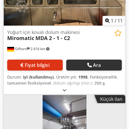
1
/
11
Yoğurt için kovalı dolum makinesi
Miromatic
MDA 2 - 1 - C2
Gifhorn
2.416 km
Fiyat bilgisi
Ara
Durum:
iyi (kullanılmış)
, Üretim yılı:
1998
, Fonksiyonellik:
tamamen fonksiyonel
, dolum ağırlığı (min.):
250 g
,
doldurma ağırlığı (maks.):
1.000 g
, Donanım:
dokümantasyon / kılavuz
, MIROMATIC MDA 2-1-C2
Küçük ilan
Format-Independent Bucket Filling Machine Djdpjzav A
Hsfx Al Iock General Information: - Manufacturer:
Miromatic - Model: MDA 2-1-C2 - Year of Manufacture:
1998 - Condition: Used, good condition - Application: Filling
of low to high-viscosity food products into buckets and