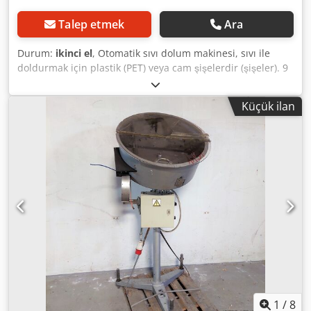
Talep etmek
Ara
Durum:
ikinci el
, Otomatik sıvı dolum makinesi, sıvı ile
doldurmak için plastik (PET) veya cam şişelerdir (şişeler). 9
yükleme kafası, Siemens PLC kontrolü. Önceki sahibine ait
deterjan şarj etmek için kullanılmış. Elektrik tesisatı
Küçük ilan
gerektirir. Endüstriyel tesis ve makine alımı. Çok çeşitli
kullanılmış makineler, endüstriyel tesisler Dcedpfshcxcmex
Al Iek
1
/
8