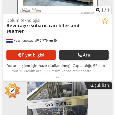
1
/
1
Dolum teknolojisi
Beverage isobaric can filler and
seamer
Heerhugowaard
2.779 km
Fiyat bilgisi
Ara
Durum:
işlem için hazır (kullanılmış)
, Çap aralığı: 52 mm –
65 mm Yükseklik aralığı: Üretim kapasitesi: saatte 3000
adede kadar Kafa sayısı: 18 Yaklaşık 52 mm (202) için takım
seti Dolum makinesi ve kapak kapama makinesi ayrı ayrı
Küçük ilan
veya birlikte temin edilebilir. Dsdpjyv An Ajfx Al Ieck