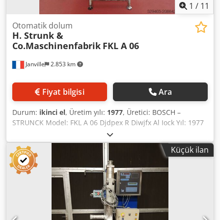
1
/
11
Otomatik dolum
H. Strunk &
Co.Maschinenfabrik
FKL A 06
Janville
2.853 km
Fiyat bilgisi
Ara
Durum:
ikinci el
, Üretim yılı:
1977
, Üretici: BOSCH –
STRUNCK Model: FKL A 06 Djdpex R Diwjfx Al Iock Yıl: 1977
Tip: Otomatik dolum makinesi Daldırmalı dolum kafaları
Set başına dolum pompası: 6 adet 1 pompa grubu 100
Küçük ilan
ml'ye kadar 1 pompa grubu 200 ml'ye kadar Piston strok
ayarı: mekanik Motor gücü: 0,37 kW Laminer akış Temizlik
için kapalı devreye sahip dolum kafası depolama sistemi.
Makine ölçüleri: 100 x 80 x 245 cm Çalışır durumda video
mevcut.