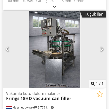
100 mm - Yükseklik aralığı: 20 – 115 mm - Üretim
kapasitesi: 60 – 120 adet/dakikaya kadar Dedpfx Aevy
Tvmsl Iock Birden fazla kutu boyutu / formatı mevcuttur.
Küçük ilan
1
/
1
Vakumlu kutu dolum makinesi
Frings
18HD vacuum can filler
Heerhugowaard
2.779 km