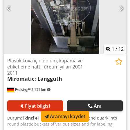
1
/
12
Plastik kova için dolum, kapama ve
etiketleme hattı; üretim yılları 2001-
2011
Miromatic; Langguth
Freising
2.151 km
Fiyat bilgisi
Ara
Aramayı kaydet
Durum:
ikinci el
, System for filling yogurt and quark into
round plastic buckets of various sizes and for labeling