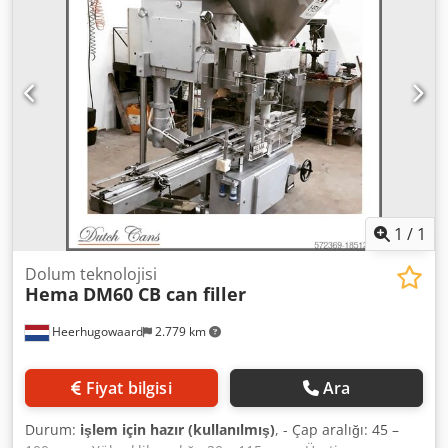
1
/
1
Dolum teknolojisi
Hema
DM60 CB can filler
Heerhugowaard
2.779 km
Fiyat bilgisi
Ara
Durum:
işlem için hazır (kullanılmış)
, - Çap aralığı: 45 –