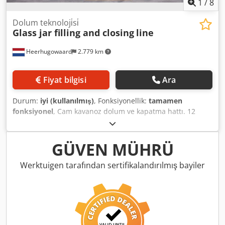
1
/
8
Dolum teknoloji̇si̇
Glass jar filling and closing
line
Heerhugowaard
2.779 km
Fiyat bilgisi
Ara
Durum:
iyi (kullanılmış)
, Fonksiyonellik:
tamamen
fonksiyonel
, Cam kavanoz dolum ve kapatma hattı. 12
dolum başlığı ve 4 kapatma başlığı. Dcsdpfx Aletqmvre Isk
GÜVEN MÜHRÜ
Werktuigen tarafından sertifikalandırılmış bayiler