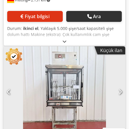
Freising
2.151 km
Fiyat bilgisi
Ara
Durum:
ikinci el
, Yaklaşık 5.000 şişe/saat kapasiteli şişe
dolum hattı Makine (ekstra): Çok kullanımlık cam şişe
dolumu, üretim yılları 1990 - 2016 Djdpfx Aezgcuhel Iock
Kapasite: 5.000 şişe/saat Formatlar: Euro Şişe 0,5 L,
Küçük ilan
Longneck 0,33 L, Bügel 0,5 L Konum / Pozisyon: bağımsız
Donanım: Kutudan çıkarıcı (JOHA Diamant M1), Şişe yıkama
makinesi (Klinger, 2016, 7.000 şişe/saat), Boş şişe
denetleyicisi (Heuft Reflexx InLine IR, 2016, 8.000 şişe/saat),
Şişe dolum ve kapatma makinesi (Hormes), Bügel kapak
kapatıcısı (AMS, 1997, 15 kapama ünitesi, 6.000 şişe/saat),
Etiketleme makinesi (Gernep, 2014, 9.000 şişe/saat),
Paketleyici (JOHA Diamant M1), Kasa yıkama makinesi,
Kostik ayırma tankı.