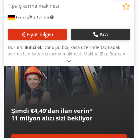
Tıpa çıkarma makinesi
Freising
2.151 km
Fiyat bilgisi
Ara
Durum:
ikinci el
, Dönüşlü boş kasa üzerinde taç kapak
ayırma için kapak çıkarma makinesi. Makine (Ek): Boş cam
şişelerde taç kapak çıkarma. Dolum hattı kapasitesi:
Dolumda 44.000 şişe/saat. Formatlar: 0,5 l NRW şişeler,
20’li ve 9’lu kasalarda. Djdpfx Aljzizwtj Ijck Malzeme:
Paslanmaz çelik gövde. Konum: Ayaklı dikey gövde içinde.
Donanım: Kapak açıcı başlıklar, tahrik sistemleri; kasa
taşıma; kapak toplama hazneleri; kapaklı koruyucu
muhafaza; kontrol paneli ve kumanda elamanları.
Şimdi €4,49'dan ilan verin
*
11 milyon alıcı
sizi bekliyor