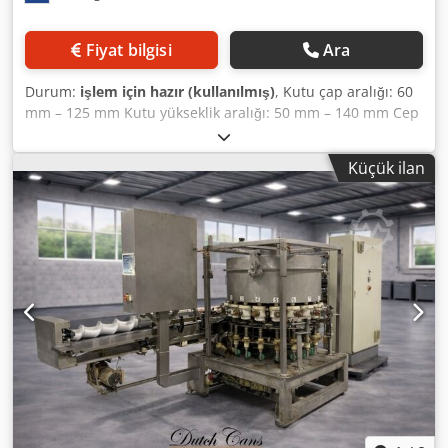
Fiyat bilgisi
Ara
Durum:
işlem için hazır (kullanılmış)
, Kutu çap aralığı: 60
mm – 125 mm Kutu yükseklik aralığı: 50 mm – 140 mm Cep
sayısı: 18 Kapasite: dakikada 300 kutuya kadar Djdpfx
Alsyyq D Ts Ieck
Küçük ilan