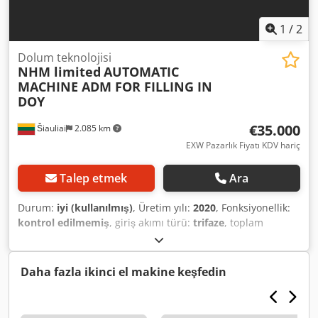
1
/
2
Dolum teknolojisi
NHM limited
AUTOMATIC
MACHINE ADM FOR FILLING IN
DOY
€35.000
Šiauliai
2.085 km
EXW Pazarlık Fiyatı KDV hariç
Talep etmek
Ara
Durum:
iyi (kullanılmış)
, Üretim yılı:
2020
, Fonksiyonellik:
kontrol edilmemiş
, giriş akımı türü:
trifaze
, toplam
genişlik:
970 mm
, toplam uzunluk:
2.530 mm
, toplam
yükseklik:
2.190 mm
, toplam ağırlık:
850 kg
, basınçlı hava
bağlantısı:
12 bar
, Dökme ürünler, unlar için uyarlanmış,
Daha fazla ikinci el makine keşfedin
dökme ürünler için dozaj kafası mevcut. Vidalı dolum
konveyörüne sahiptir. 190 mm x 230 mm boyutlarında
doypack paketlere dozaj yapar. Ekipman satın alındı ancak