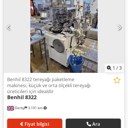
275 ml dozaj aralığı 5-90°C dolum sıcaklığı 300-2.000 cP
viskozite 10500 kg ağırlık Sterilizasyon sırasında 80 kg/saat
buhar tüketimi Üretim sırasında 20 kg/saat buhar tüketimi
7740 mm uzunluk 1750 mm genişlik 3500 mm yükseklik
100-130-200-300 ml kapasiteli kap formatları
3x400V/50Hz/94kW bağlantı gücü Siemens Simatic S7-400
kontrol sistemi
1
/
3
Benhil 8322 tereyağı paketleme
makinesi, küçük ve orta ölçekli tereyağı
üreticileri için idealdir
Benhil
8322
Derby
3.191 km
Fiyat bilgisi
Ara