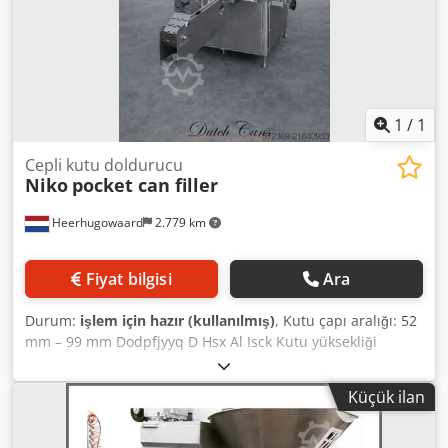
1
/
1
Cepli kutu doldurucu
Niko
pocket can filler
Heerhugowaard
2.779 km
Fiyat bilgisi
Ara
Durum:
işlem için hazır (kullanılmış)
, Kutu çapı aralığı: 52
mm – 99 mm Dodpfjyyq D Hsx Al Isck Kutu yüksekliği
aralığı: 50 mm – 140 mm Yuva sayısı: 15 Kapasite: dakikada
200 kutuya kadar
Küçük ilan