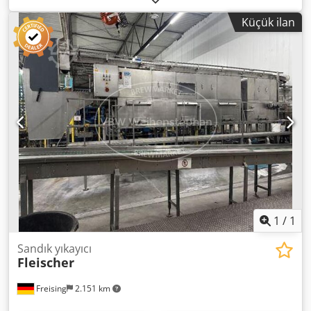
tasarlanmıştır. Şişeler önceden vakumlanmaktadır (11
Küçük ilan
kW'lık GEA Ahlborn vakum pompası). Makine (ek özellikler):
Ön vakumlamalı kısa borulu dolum sistemi ve şişe kapağı
kapatma ünitesi Performans: 44.000 şişe/saat Dolum vanili
sayısı: 90 adet Kapatma başlığı sayısı: 15 adet Formatlar:
0,5 litrelik NRW şişeleri; şişe kapağı Malzeme: Gövde ve
ürünle temas eden yüzeyler paslanmaz çelikten Dcsdpfxszi
Alxo Al Iek Temel yapı: Döner tablalı dolum ve kapatma
bloğu Donanım: 90 adet kısa borulu dolum vaniline sahip
dolum döner tablası; 15 adet kapatma başlığına sahip şişe
kapağı kapatma ünitesi; vakum pompası; şişe ve cam kırığı
temizleme sistemi; tahrik ve format parçaları ile şişe
taşıma sistemi; kapılı koruyucu gövde; kontrol paneli ve
armatürler; dokunmatik ekranlı operatör paneli
1
/
1
Sandık yıkayıcı
Fleischer
Freising
2.151 km