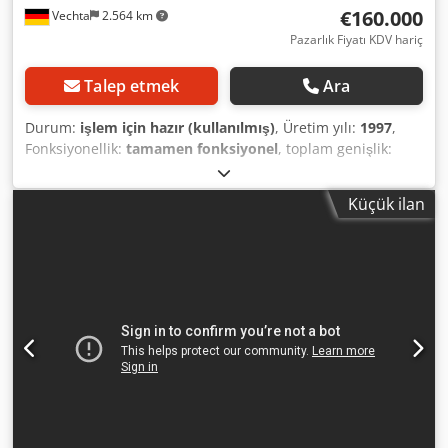
€160.000
Vechta
2.564 km
Pazarlık Fiyatı KDV hariç
Talep etmek
Ara
Durum:
işlem için hazır (kullanılmış)
, Üretim yılı:
1997
,
Fonksiyonellik:
tamamen fonksiyonel
, toplam genişlik:
8.500 mm
, toplam uzunluk:
24.000 mm
, toplam yükseklik:
3.650 mm
, Bu, 2 adet komple ambalaj hattından
Küçük ilan
oluşmaktadır ve burada toprak ürünleri için
kullanılmaktadır. Hatlar şunlardan oluşmaktadır: 2 adet
B&C (Bertoncello & Cecchin, İtalya) marka CV 4080 DN
model torba doldurma makinesi, üretim yılı 1997, 10, 15,
20, 45, 50 ve 70 litrelik torbalar ve kısmen de taşıma
çantaları için tasarlanmıştır; Dcodpszr E T Rofx Al Ijk Kısa
bantlı 2 adet Latz paletleme makinesi LHP 1800 (2025'te
yeni Siemens S7 kontrol sistemiyle) 1 adet Latz streç sarma
makinesi Bunların hepsi çeşitli konveyör bantlarıyla
birlikte. Tesisler hala kurulmuş ve yaklaşık 38 KW'a kadar
çalışır durumdadır. İstenilen bir zamanda tesisin
incelenmesi mümkündür.