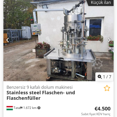
Küçük ilan
1
/
7
Benzersiz 9 kafalı dolum makinesi
Stainless steel
Flaschen- und
Flaschenfüller
€4.500
Tata
1.672 km
Sabit fiyat KDV hariç