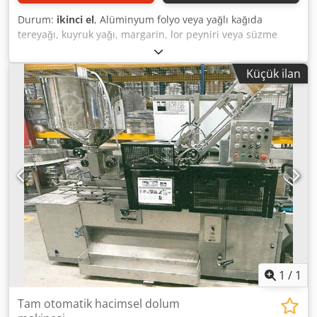
Durum:
ikinci el
, Alüminyum folyo veya yağlı kağıda
tereyağı, kuyruk yağı, margarin, lor peyniri veya süzme
peynir gibi ürünlerin ambalajlanmasında kullanılabilen
folyo ambalaj makinesi. Makinedeki format standart
Küçük ilan
boyuttadır: 250 gram, 100 x 75 x 35 mm, alt kıvırmalı.
Kapasite: dakikada 40 porsiyona kadar. Tereyağı,
alüminyum kılavuzdan ve alüminyum sonsuz dişlilerden
geçirilerek beslenir. Alüminyum dozaj istasyonu.
Makinede, ileride folyodaki baskının konumunu hassas bir
şekilde kontrol etmek üzere, kağıt girişine
yerleştirilebilecek bir foto dedektör için hazırlık vardır.
Çıkış bandı. Makine tipi: Tereyağı ambalaj makinesi
Kapasite: ± 600 kg/saat Porsiyon ağırlığı: 250 gram
Dcodezhlmispfx Al Iok Makine ağırlığı: 840 kg Ambalaj tipi:
Alüminyum ve pergament kâğıdı Motor gücü: 1,5 kW
1
/
1
Tam otomatik hacimsel dolum