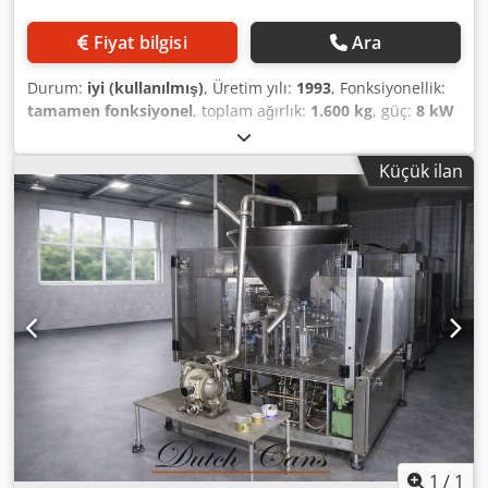
dezenfeksiyon gibi) kullanır. - CIP/SIP Uyumluluğu: Ürün
geçişlerinde duruş sürelerini en aza indirmek için,
Fiyat bilgisi
Ara
sorunsuz bir şekilde Yerinde Temizleme ve Yerinde
Sterilizasyon sistemlerine entegre edilebilir şekilde
Durum:
iyi (kullanılmış)
, Üretim yılı:
1993
, Fonksiyonellik:
tasarlanmıştır. * 1. İstasyon: Kap İstasyonu * 2. İstasyon:
tamamen fonksiyonel
, toplam ağırlık:
1.600 kg
, güç:
8 kW
Seviye Kontrolü ve çift veya eksik kap kontrolü için * 3.
(10,88 bg)
, Donanım:
dokümantasyon / kılavuz
, Üretici:
İstasyon: Kaplar için H2O2 Dezenfeksiyon İstasyonu
GRUNDWALD Model: DOSOMAT 2/2 Üretim yılı: 1993
Dcsdpfx Alezqtkzs Isk * 4. İstasyon: Dolum İstasyonu * 5.
Küçük ilan
Dcjdozhxapepfx Al Iek Kapasite: 4.800 bardak/saat Format:
İstasyon: Alüminyum Kapak H2O2 Dezenfeksiyon İstasyonu
Dikdörtgen (lor peyniri için) Ø 95 mm bardak (yoğurt için)
* 6. İstasyon: Termal Sızdırmazlık İstasyonu * 7. İstasyon:
Makine ağırlığı: 1.600 kg Durum: iyi, tamamen çalışır
Son Kullanma Tarihi Baskı İstasyonu * 8. İstasyon: Entegre
durumda
Kavrama
1
/
1