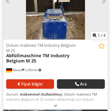
1
/
4
Dolum makinesi TM Industry Belgium
M 25
Abfüllmaschine TM Industry
Belgium
M 25
Nauen
2.293 km
Fiyat bilgisi
Ara
Durum:
mükemmel (kullanılmış)
, Dolum makinesi TM
Industry Belgium M 25 sıvıları doldurmak için Dolum
aralığı 0,5-30kg Dcsdpfeiu H Uvex Al Ijk Çok iyi durumda,
doğrudan üretimden!!!