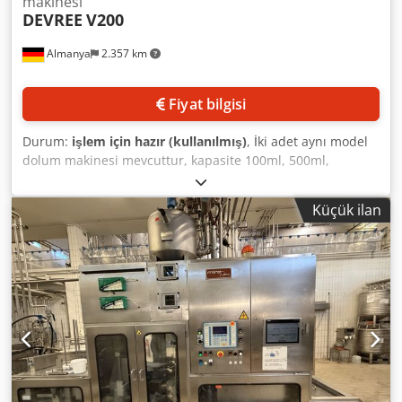
makinesi
DEVREE
V200
Almanya
2.357 km
Fiyat bilgisi
Durum:
işlem için hazır (kullanılmış)
, İki adet aynı model
dolum makinesi mevcuttur, kapasite 100ml, 500ml,
1000ml: 17-18 adet/dk, kapasite 5000ml: 9-10 adet/dk,
taşıma adımı: 317,5 mm, operatör paneli, kutu ayırıcı,
Küçük ilan
kapak yerleştirici, kapak kapatıcı ve dokümantasyon ile
birlikte. Yerinde inceleme mümkündür. Dodpfx Aszh Nh Djl
Isck