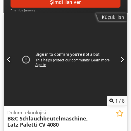
Şimdi ilan ver
*ilan başına/ay
Küçük ilan
1
/
8
Dolum teknolojisi
B&C Schlauchbeutelmaschine,
Latz Paletti
CV 4080