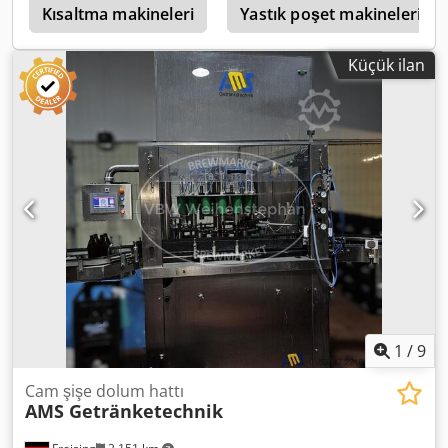
hiç çalıştırılmadı, proje sonlandırıldı. Dedpfx Aljy U Twro
Kısaltma makineleri
Yastık poşet makineleri
Ieck
Küçük ilan
1
/
9
Cam şişe dolum hattı
AMS Getränketechnik