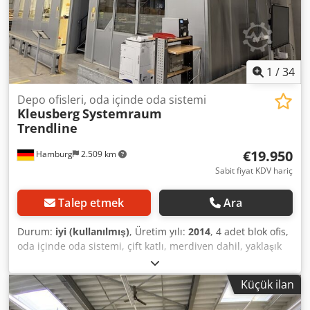
olmaksızın satış. Durum: iyi Kullanıma hazır: yaklaşık 4.
çeyrek / 2026'dan itibaren Konum: Hamburg
1
/
34
Depo ofisleri, oda içinde oda sistemi
Kleusberg
Systemraum
Trendline
€19.950
Hamburg
2.509 km
Sabit fiyat KDV hariç
Talep etmek
Ara
Durum:
iyi (kullanılmış)
, Üretim yılı:
2014
, 4 adet blok ofis,
oda içinde oda sistemi, çift katlı, merdiven dahil, yaklaşık
139 m² – ikinci el: Fiyat, depodaki mevcut haliyle: 19.950,00
€ (KDV hariç), sökülmüş, paketlenmiş ve yüklenecek
Küçük ilan
şekilde! Pozisyon 11: Üretici: Kleusberg Tip: Sistem Oda
Trendline Üretim yılı: bilinmiyor, muhtemelen 2014 Çatı,