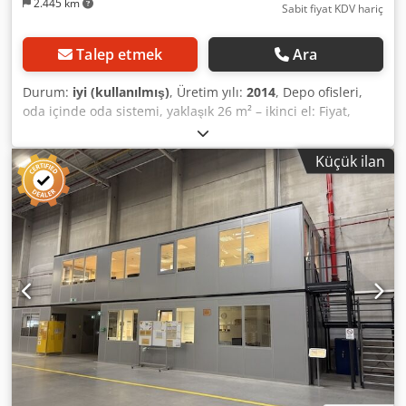
2.445 km
Sabit fiyat KDV hariç
Talep etmek
Ara
Durum:
iyi (kullanılmış)
, Üretim yılı:
2014
, Depo ofisleri,
oda içinde oda sistemi, yaklaşık 26 m² – ikinci el: Fiyat,
depodan teslimde: 3.950,00 € (KDV hariç), sökülmüş,
paketlenmiş ve yüklenmiş halde! Pozisyon 2: Üretici:
Küçük ilan
Kleusberg Tip: Systemraum Trendline Üretim yılı:
bilinmiyor, muhtemelen 2014 Çatı, maksimum 100 kg insan
yükü ile üzerinde yürünebilir. Eleman genişliği: yaklaşık
1,03 m Uzunluk: yaklaşık 6,31 m (6 eleman) Derinlik:
yaklaşık 4,24 m (4 eleman) Crjdpezqz A Eofx Alnef Zemin
kat yüksekliği: yaklaşık 2,96 m 1 adet kapı Tüm ofisler 3
taraftan kapalıdır ve bu nedenle bir tarafı salon duvarına
yaslıdır. Zeminsiz Durum: iyi Teslimat: yaklaşık 4. çeyrek /
2026'dan itibaren Konum: Hamburg