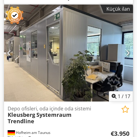
Küçük ilan
1
/
17
Depo ofisleri, oda içinde oda sistemi
Kleusberg
Systemraum
Trendline
€3.950
Hofheim am Taunus