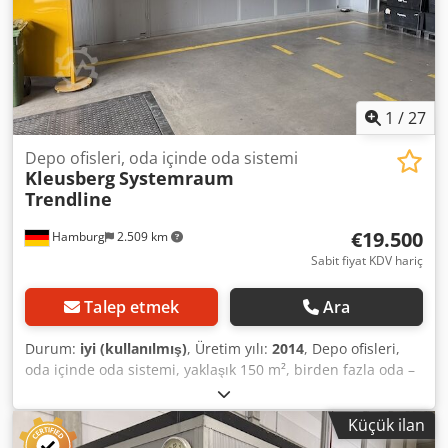
hariç Mobilya vb. olmadan satış Durum: iyi Kullanıma
hazır: yaklaşık 2026'nın 4. çeyreğinden itibaren Konum:
Hamburg
1
/
27
Depo ofisleri, oda içinde oda sistemi
Kleusberg
Systemraum
Trendline
€19.500
Hamburg
2.509 km
Sabit fiyat KDV hariç
Talep etmek
Ara
Durum:
iyi (kullanılmış)
, Üretim yılı:
2014
, Depo ofisleri,
oda içinde oda sistemi, yaklaşık 150 m², birden fazla oda –
ikinci el: Fiyat, depodan teslimde: 19.500 € (net), sökülmüş,
paketlenmiş ve yüklenmiş durumda! Pozisyon 8: Üretici:
Küçük ilan
Kleusberg Tip: Systemraum Trendline Üretim yılı: