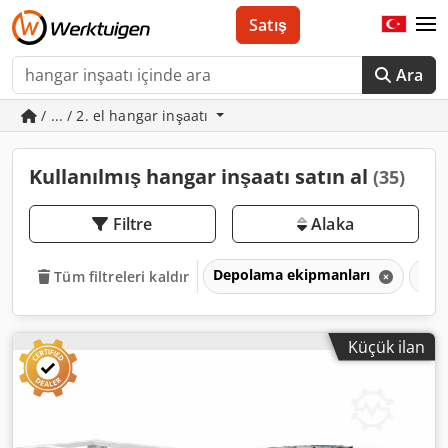
Satış
Ara
/ ... / 2. el hangar inşaatı
Kullanılmış hangar inşaatı satın al
(35)
Filtre
Alaka
Depolama ekipmanları
Han
Tüm filtreleri kaldır
Küçük ilan