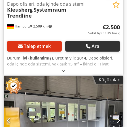
Depo ofisleri, oda içinde oda sistemi
Kleusberg
Systemraum
Trendline
€2.500
Hamburg
2.509 km
Sabit fiyat KDV hariç
Talep etmek
Ara
Durum:
iyi (kullanılmış)
, Üretim yılı:
2014
, Depo ofisleri,
oda içinde oda sistemi, yaklaşık 15 m² – ikinci el: Fiyat
(lokasyondan teslim): 2.500,00 € (KDV hariç), sökülmüş,
paketlenmiş ve yüklenmiş şekilde! Credpozqzzbofx Alnef
Küçük ilan
Pozisyon 4: Üretici: Kleusberg Tip: Systemraum Trendline
İmalat yılı: bilinmiyor, muhtemelen 2014 Çatı, maksimum
100 kg insan ağırlığına dayanacak şekilde yürünebilir
Eleman genişliği: yaklaşık 1,03 m Uzunluk: yaklaşık 4,28 m
(4 eleman) Derinlik: yaklaşık 3,60 m (3 eleman, artı bir dar
eleman) Yükseklik: yaklaşık 2,96 m 1 adet kapı Tüm ofisler 3
taraflı olarak kapalıdır ve bu nedenle bir tarafı salon
duvarına yaslıdır. Mevcut olan aydınlatma vb. dahil Zemin