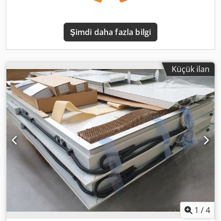
genelinde talep üzerine • Teslim süresi: Hemen teslim •
İnceleme ve teslim alma: her zaman randevu ile
mümkündür • Ürün numarası: P10445 Çeşitli üreticilerden
Şimdi daha fazla bilgi
5000'den fazla doğrusal metre palet rafı sürekli olarak
stokta bulunmaktadır. (Teknik veriler, özellikler ve
fiyatlardaki değişiklikler ve hatalar saklıdır! Ayrıca ara satış
da saklıdır! Lütfen genel şartlarımızı inceleyin, tüm fiyatlar
Küçük ilan
KDV hariçtir ve depodan geçerlidir.) Lenox Trading – En İyi
Depolama Teknolojisi ve Ağır Yük Rafı (ikinci el ve yeni)
Açıklama metni: Yüksek kaliteli depolama rafları satın
almak istiyor musunuz? Lenox Trading, yaklaşık 100
çalışanıyla, DACH bölgesindeki (Avusturya, Almanya,
İsviçre) yeni ve ikinci el depolama teknolojisi için en büyük
satıcılardan biridir. ⚡ HEMEN TESLİM: • 10.000'den fazla
metre raf hemen teslim edilebilir • 20.000 m² depolama
platformu ve çelik yapı platformu anında mevcuttur •
Haftada 30–50 adet yarı römork malzeme sevkiyatı,
maksimum seçim için 📦 ÜRÜN YELPAZEMİZ (UYGUN
FİYATLA ÇEVRİM İÇİNDE SATIN ALIN): İster palet rafı, ister
ağır yük rafı, ister yüksek raf, ister bölmeli raf, ister lastik
1
/
4
rafı veya IBC konteyner rafları satın alın - KENDİ EKİBİMİZLE
tüm Avrupa'da teslimat ve montaj yapıyoruz! CAD