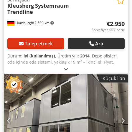
Kleusberg
Systemraum
Trendline
€2.950
Hamburg
2.509 km
Sabit fiyat KDV hariç
Talep etmek
Ara
Durum:
iyi (kullanılmış)
, Üretim yılı:
2014
, Depo ofisleri,
oda içinde oda sistemi, yaklaşık 19 m² – ikinci el: Fiyat,
depodan teslimde: 2.950,00 € (KDV hariç), sökülmüş,
paketlenmiş ve yüklenmiş halde! Pozisyon 10: Üretici:
Küçük ilan
Kleusberg Tip: Systemraum Trendline Üretim yılı:
bilinmiyor, muhtemelen 2014 Çatı üzerinde yürünebilir,
maksimum 100 kg insan ağırlığına dayanıklı Eleman
genişliği: yaklaşık 1,03 m Uzunluk: yaklaşık 5,24 m (5
eleman) Derinlik: yaklaşık 3,64 m (3 eleman ve 1 dar
eleman) Codpfxszqzw As Alnjrf Yükseklik: yaklaşık 2,96 m 1
adet kapı Tüm ofisler 3 taraftan kapalıdır ve bu nedenle bir
tarafı salon duvarına yaslanmıştır. Mevcut olan aydınlatma
vb. dahildir. Zemin dahil değildir. Mobilya vb. dahil