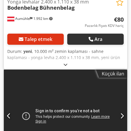
Yonga levhalar 2.400 x 1.110 x 38 mm
Bodenbelag
Bühnenbelag
€80
Aumühle
1.992 km
Pazarlık Fiyatı KDV hariç
Talep etmek
Ara
Durum:
yeni
, 10.000 m² zemin kaplaması - sahne
kaplaması - yonga levha 2.400 x 1.110 x 38 mm, yeni ürün
🧰 Ürün özellikleri • Malzeme: Ahşap • Renk: Resimlere
bakın • Durum: Yeni ürün • Ölçüler: 2.400 x 1.110 x 38 mm •
Küçük ilan
Ağırlık: Yaklaşık 71 kg 💰 Plaka başına fiyat: 67,- € (KDV
hariç) • Miktar indirimi: Talep üzerine Cedpfjyn Ew Njx
Alnorf • Nakliye maliyeti: Avrupa genelinde talep üzerine •
Teslimat süresi: Hemen teslim • İnceleme ve teslim alma:
Her zaman randevu ile mümkündür Sürekli olarak 5.000
metreden fazla palet rafı çeşitli üreticilerden stokta
mevcuttur. (Teknik veriler, bilgiler ve fiyatlardaki
değişiklikler ve hatalar saklıdır! Ayrıca ön satış da
mümkündür! Genel Şartlar ve Koşullarımıza bakın, tüm