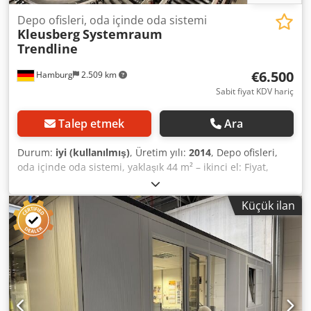
Depo ofisleri, oda içinde oda sistemi
Kleusberg
Systemraum
Trendline
€6.500
Hamburg
2.509 km
Sabit fiyat KDV hariç
Talep etmek
Ara
Durum:
iyi (kullanılmış)
, Üretim yılı:
2014
, Depo ofisleri,
oda içinde oda sistemi, yaklaşık 44 m² – ikinci el: Fiyat,
bulunduğu yerden teslim: 6.500,00 € (net), sökülmüş,
paketlenmiş ve yüklenmiş olarak! Poz 3: Üretici: Kleusberg
Küçük ilan
Tip: Systemraum Trendline Üretim yılı: bilinmiyor,
muhtemelen 2014 Çatı, maksimum 100 kg ağırlığa kadar
insan yüküne dayanıklı olacak şekilde üzerinde yürünebilir
Eleman genişliği: yaklaşık 1,03 m Uzunluk (iç): yaklaşık 9,94
m (10 eleman) Derinlik (iç): yaklaşık 4,38 m (4 eleman ve bir
dar eleman) Yükseklik (iç): yaklaşık 2,61 m 2 adet kapı Tüm
ofisler üç taraftan kapalıdır ve bu nedenle bir tarafı salon