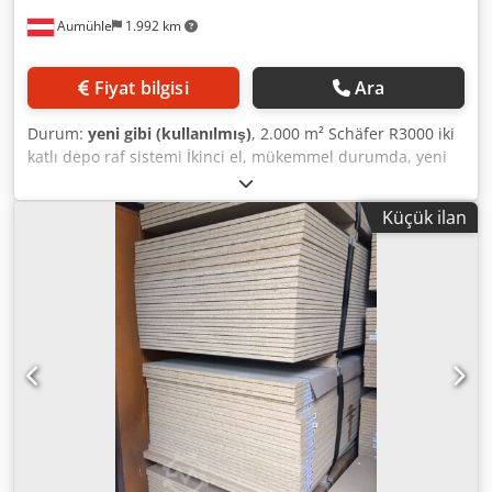
konteynerler için raflar satın alın – hepsini Avrupa çapında
Aumühle
1.992 km
kendi EKİBİMİZLE teslim ediyoruz ve monte ediyoruz! CAD
planlama, nakliye, sökme ve montaj dahil. Cedehzw Ivopfx
Alnerf 🏭 EN İYİ MARKALAR, İKİNCİ EL VE İFLAS/TASFİYE: •
Fiyat bilgisi
Ara
SSI Schäfer (Schäfer Depo Teknolojisi, R 3000, PR 600, PR
300) • Jungheinrich (Tip MPB, Tip E, Jungheinrich Ağır Yük
Durum:
yeni gibi (kullanılmış)
, 2.000 m² Schäfer R3000 iki
Rafı) • Wezsuisse Euronorm, Bito RK 4209, Schäfer EK 113,
katlı depo raf sistemi İkinci el, mükemmel durumda, yeni
Schäfer RK 521, Schäfer LF 533, Familog SP 6428, R-KLT
gibi, fotoğraflara bakın. Üretici: SCHÄFER R3000 CAD
4315, RL-KLT 6147, Schäfer KLT 3214, UTZ SILAFIX 3Z, EF
planlama ve montaj Fiyat talep üzerine! Parçalı satış
3120, EF 6420 • Konsol rafı (Elvedi Konsol Rafı, Schäfer,
Küçük ilan
mümkündür. Pazarlık edilebilir fiyat: talep üzerine! Ürün
Ohra) • Stow, Meta, Bito, Galler, Nedcon, Voest (Vöst), SLP,
stokta ve hızlı bir şekilde teslim edilebilir. Nakliye ve
Palflex, Ramada, Bauer, Ohrner 🔨 İKİNCİ İŞ ALANIMIZ:
montaj talep üzerine sağlanabilir. İnceleme randevu ile
ÇEVRİMİÇİ AÇIK ARTIRMALAR VE TASFİYE Sökme ve
her zaman mümkündür. Daha fazla bilgi talep üzerine
temizleme işlerinde, gerçek bir, her şeyi kapsayan hizmet
sağlanır. Sürekli olarak 5000 metreden fazla palet rafı,
paketi sunuyoruz: 1. Toplu satın alma: Ticari malların,
çeşitli üreticilerden stokta bulunmaktadır. (Teknik
ekipmanların ve tüm depo stoklarının satın alınması,
verilerdeki, bilgilerdeki ve fiyatlardaki değişiklikler ve
temizleme dahil. 2. Komisyonlu açık artırma: İstem üzerine
hatalar saklıdır! Ayrıca ara satış da yapılabilir! Genel
açık artırmaların yürütülmesi. Kendi çalışanlarımızla
hüküm ve koşullarımıza bakın, tüm fiyatlar KDV hariç,
sunulan tam hizmet: Kataloglama, ofis düzenlemesi,
stoktan teslimdir) Lenox Trading – En iyi depo teknolojisi ve
inceleme, ürün teslimi, lojistik, sökme ve temizleme. İster
ağır yük rafı, ikinci el ve yeni Açıklama metni: Yüksek
ağır yük raflarımız aracılığıyla bize ulaştınız, ister galvanizli
kaliteli depo rafları satın almak mı istiyorsunuz? Lenox
bir ağır yük rafı / ağır yük raf sistemi arıyor olun – en iyi