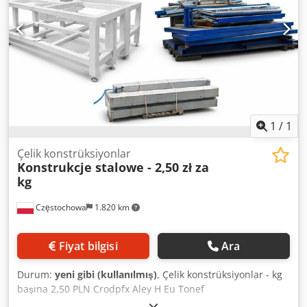
1
/
1
Çelik konstrüksiyonlar
Konstrukcje stalowe - 2,50 zł za
kg
Częstochowa
1.820 km
Fiyat bilgisi
Ara
Durum:
yeni gibi (kullanılmış)
, Çelik konstrüksiyonlar - kg
başına 2,50 PLN Crodpfx Aley H Eu Tonef