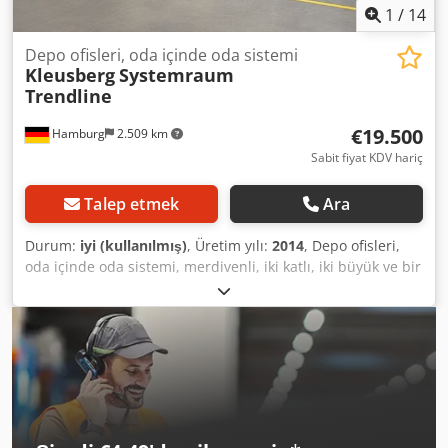
1
/
14
Depo ofisleri, oda içinde oda sistemi
Kleusberg
Systemraum
Trendline
€19.500
Hamburg
2.509 km
Sabit fiyat KDV hariç
Talep etmek
Ara
Durum:
iyi (kullanılmış)
, Üretim yılı:
2014
, Depo ofisleri,
oda içinde oda sistemi, merdivenli, iki katlı, iki büyük ve bir
küçük oda – ikinci el: Fiyat, depodan teslimde: 19.500 €
(net), sökülmüş, paketlenmiş ve yüklenmiş halde! Madde 1:
Üretici: Kleusberg Tip: Systemraum Trendline Üretim yılı:
bilinmiyor, muhtemelen 2014 Crodpozqz D Aefx Alnjf
Yükseklik: yaklaşık 6 metre Çatıya yürünebilir, maksimum
kişi yükü 100 kg Eleman genişliği: yaklaşık 1,03 metre
Uzunluk: yaklaşık 21,40 metre, geçiş için "boşluk" yaklaşık
4,40 metre uzunluğunda Derinlik: yaklaşık 4,24 metre