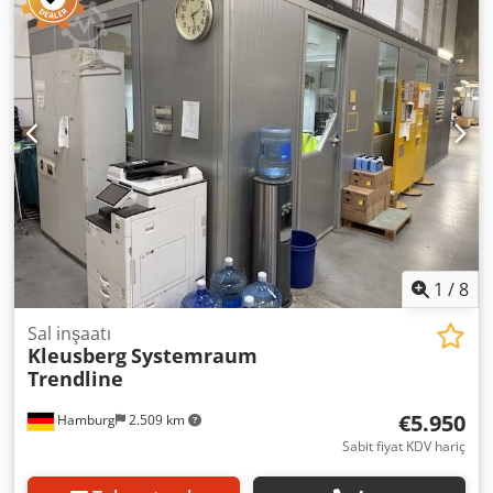
bilinmiyor, muhtemelen 2014 Codpezqzyqsfx Alnsrf Çatıya,
maksimum 100 kg ağırlığa sahip bir kişiyle çıkılabilir.
Eleman genişliği: yaklaşık 1,03 m Uzunluk: yaklaşık 21,40 m
Derinlik: yaklaşık 7,60 m veya 8,10 m (6-7 eleman)
Yükseklik: yaklaşık 2,96 m Birden fazla kapı Tüm ofisler üç
taraftan kapalıdır ve bu nedenle bir tarafı salon duvarına
yaslıdır. Mevcut olan aydınlatma vb. dahil Zemin dahil
değildir. Mobilya vb. olmadan satış. Durum: iyi Kullanıma
hazır: yaklaşık olarak 2026'nın 4. çeyreğinden itibaren
Konum: Hamburg
1
/
8
Sal inşaatı
Kleusberg
Systemraum
Trendline
€5.950
Hamburg
2.509 km
Sabit fiyat KDV hariç