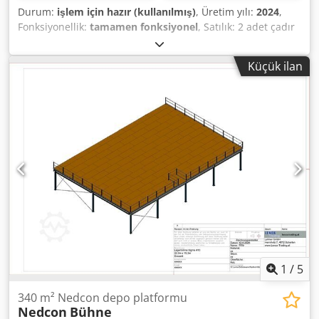
Durum:
işlem için hazır (kullanılmış)
, Üretim yılı:
2024
,
Fonksiyonellik:
tamamen fonksiyonel
, Satılık: 2 adet çadır
salonu, her biri 120 x 18 metre, üretici DallGruppen İkisi
için yeni fiyat (yan kapılar hariç) – 2,4 milyon Euro İç
Küçük ilan
yükseklik yaklaşık 18 metre Danimarka'da kendi kendine
söküm (vinçli kamyon gerekli) Credpfsy Nnuhsx Alnsf
Norveç, İsveç ve Finlandiya için uygun değildir; yaklaşık 100
kg/m2 kar yükü nedeniyle İnceleme hoş geldiniz İlan
içindeki videoyu izleyin Daha fazla bilgi ve video talep
üzerine
1
/
5
340 m² Nedcon depo platformu
Nedcon
Bühne