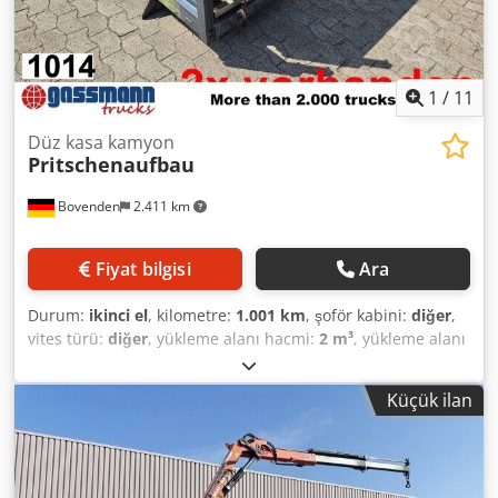
1
/
11
Düz kasa kamyon
Pritschenaufbau
Bovenden
2.411 km
Fiyat bilgisi
Ara
Durum:
ikinci el
, kilometre:
1.001 km
, şoför kabini:
diğer
,
vites türü:
diğer
, yükleme alanı hacmi:
2 m³
, yükleme alanı
uzunluğu:
2.330 mm
, yükleme alanı genişliği:
1.980 mm
,
yükleme alanı yüksekliği:
400 mm
, Araç konumu:
Küçük ilan
Bovenden, Üstyapı: Alüminyum kenar panelleriyle
donatılmış platformlu üstyapı, dıştan arka kısımda çerçeve
genişliği yaklaşık 860 mm! Yapım yılı bilinmiyor, çünkü
üzerinde bir model etiketi bulunmuyor! Arka kısımda kenar