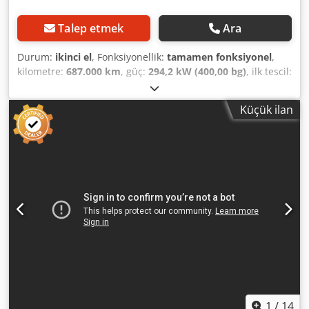
Talep etmek
Ara
Durum:
ikinci el
, Fonksiyonellik:
tamamen fonksiyonel
,
kilometre:
687.000 km
, güç:
294,2 kW (400,00 bg)
, ilk tescil:
08/2007
, yakıt türü:
dizel
, dingil konfigürasyonu:
8x4
, dingil
mesafesi:
3.800 mm
, yakıt:
dizel
, vites türü:
mekanik
,
Küçük ilan
emisyon sınıfı:
Euro 5
, süspansiyon:
çelik-hava
, yükleme
alanı uzunluğu:
6.800 mm
, Üretim yılı:
2007
, Donanım:
ABS, retarder
, 8x4 Euro 5 Manual transmission Tridem 4th
axle is a steering and lift axle Dksdpfjrdd Alsx Ahkjr
Wheelbase: 3.80 m Loading area length: 6.80 m Technically
in good condition and ready to drive
1
/
14