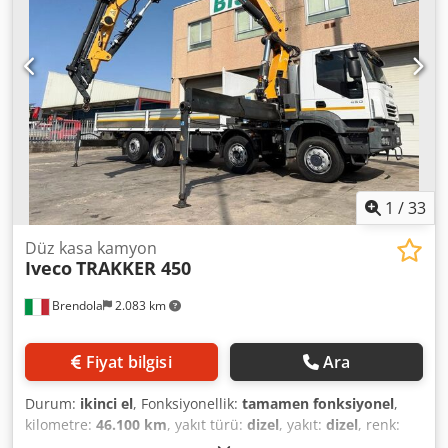
1
/
33
Düz kasa kamyon
Iveco
TRAKKER 450
Brendola
2.083 km
Fiyat bilgisi
Ara
Durum:
ikinci el
, Fonksiyonellik:
tamamen fonksiyonel
,
kilometre:
46.100 km
, yakıt türü:
dizel
, yakıt:
dizel
, renk:
beyaz
, şoför kabini:
gündüz kabini
, emisyon sınıfı:
Euro 4
,