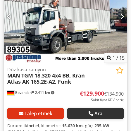
paneli için destek/çubuk bulunmuyor (fotoğraflara bakınız).
AKSESUAR BİLGİLERİ GARANTİ KAPSAMINDA DEĞİLDİR,
değişiklikler, önceden satış ve hatalar mahfuzdur!
Dkjdpfszrpvpjx Ahkjr
1
/
15
Düz kasa kamyon
MAN
TGM 18.320 4x4 BB, Kran
Atlas AK 165.2E-A2, Funk
€129.900
Bovenden
2.411 km
€134.900
Sabit fiyat KDV hariç
Talep etmek
Ara
Durum:
ikinci el
, kilometre:
15.630 km
, güç:
235 kW