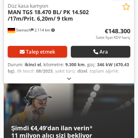
Düz kasa kamyon
MAN
TGS 18.470 BL/ PK 14.502
/17m/Prit. 6,20m/ 9 tkm
€148.300
Steinach
2.114 km
Sabit fiyat KDV hariç
Talep etmek
Ara
Durum:
ikinci el
, kilometre:
9.300 km
, güç:
346 kW (470,43
bg)
, ilk tescil:
08/2023
, yakıt türü:
dizel
, toplam ağırlık:
18.000 kg
, dingil konfigürasyonu:
2 dingil
, bir sonraki
muayene (TÜV):
11/2026
, frenler:
retarder
, renk:
beyaz
,
vites türü:
otomatik
, emisyon sınıfı:
Euro 6
, yükleme alanı
uzunluğu:
6.200 mm
, yükleme alanı genişliği:
2.480 mm
,
yükleme alanı yüksekliği:
600 mm
, Donanım:
ABS,
elektronik denge programı (ESP), klima, navigasyon
sistemi, park ısıtıcısı, vinç
, Like-new and excellently
maintained M.A.N. 18-ton TGS flatbed truck with Palfinger
Şimdi €4,49'dan ilan verin
*
PK 14.502 SH crane featuring 6 hydraulic extensions,
11 milyon alıcı
sizi bekliyor
offering a lateral reach of approx. 17 meters and a vertical