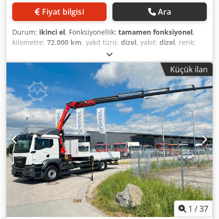
Fiyat bilgisi
Ara
Durum:
ikinci el
, Fonksiyonellik:
tamamen fonksiyonel
,
kilometre:
72.000 km
, yakıt türü:
dizel
, yakıt:
dizel
, renk:
beyaz
, şoför kabini:
gündüz kabini
, Üretim yılı:
2012
,
Donanım:
klima, vinç
, "DAF LF 55.280 4x2 – 2012 model
Küçük ilan
DİZEL/ Euro 5 Kilometre: 72.000 Manuel vites/ Silindir
hacmi: 6693/ Güç: 211,30 kW Azami yüklü ağırlık: 160
quintal Djdpfx Aeztdqwehkokr Kullanım yükü: 950 kg/
Dingil mesafesi: 3.800 mm Ekipmanlar: - Klima Donanım: -
Sabit kasa: 4200 x 2550 x 1140 mm (yükseklik) - PM 8523 LC
vinç * Radyo"
1
/
37