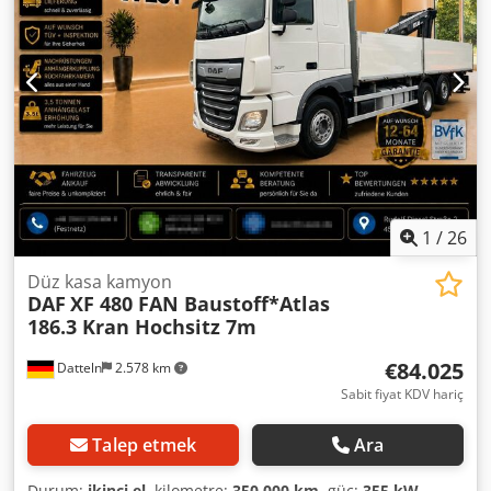
1
/
26
Düz kasa kamyon
DAF
XF 480 FAN Baustoff*Atlas
186.3 Kran Hochsitz 7m
€84.025
Datteln
2.578 km
Sabit fiyat KDV hariç
Talep etmek
Ara
Durum:
ikinci el
, kilometre:
350.000 km
, güç:
355 kW