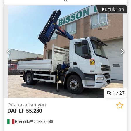
Üretim yılı:
2006
, Donanım:
klima, vinç
, "IVECO TRAKKER
Küçük ilan
450 8x4 - 2006 Model DİZEL / Euro 4 Kilometre: 46.100
Manuel Şanzıman / Silindir Hacmi: 12882 / kW: 332 Toplam
Ağırlık: 320 q Kullanım Ağırlığı: 10.850 kg / Dingil Mesafesi:
5.100 mm Aksesuarlar: - Yardımcı motor Dksdpsztdr Iofx
Ahkjr - 4. aks, kaldırılabilir ve direksiyonlu - Ön hidrolik
platform - Klima Donanım: - Sabit kasa, ölçüler:
6570x2550x1230 mm (yükseklik) - COPMA 500.6 vinç + J4
anten - Anten - Vinç - Radyo"
1
/
27
Düz kasa kamyon
DAF
LF 55.280
Brendola
2.083 km