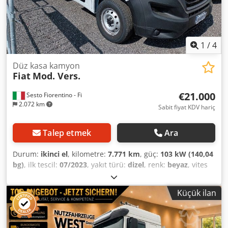
1
/
4
Düz kasa kamyon
Fiat
Mod. Vers.
€21.000
Sesto Fiorentino - Fi
2.072 km
Sabit fiyat KDV hariç
Talep etmek
Ara
Durum:
ikinci el
, kilometre:
7.771 km
, güç:
103 kW (140,04
bg)
, ilk tescil:
07/2023
, yakıt türü:
dizel
, renk:
beyaz
, vites
türü:
mekanik
, Renk: Beyaz, TİCARİ ARAÇLAR Fiat Ducato
35, Sabit kasalı model. RENK: BEYAZ, YIL: 2023-07,
Küçük ilan
KİLOMETRE: 7.771, AZAMİ YÜK: 3.500, SİLİNDİR HACMİ:
2.184, Euro 6, YAKIT TİPİ: DİZEL. Dodpfxozrp Sde Ahkokr