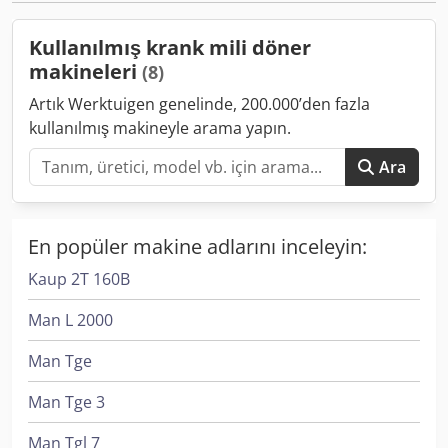
gösterge - Hızlı değiştirmeli takım tutucu - 3 ayaklı 200 mm
ve 160 mm ayna - Talaş tavası - Puntalar
Kullanılmış krank mili döner
makineleri
(8)
Artık Werktuigen genelinde, 200.000’den fazla
kullanılmış makineyle arama yapın.
Ara
En popüler makine adlarını inceleyin:
Kaup 2T 160B
Man L 2000
Man Tge
Man Tge 3
Man Tgl 7