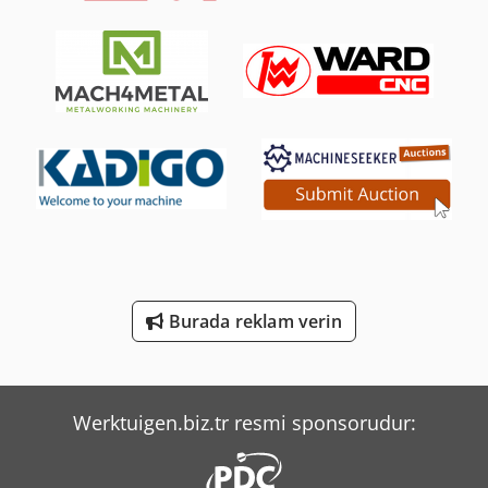
Mercedes-Benz V
Merlo R 50.21 S
Merlo Tf 33.7-115
Merlo Tf 42.7 Cs-145
Tec Freetec
Tec Rotec
Weinbrenner Tsv 16/4100
Burada reklam verin
Weinbrenner Tsv 6/3050
Yeong Chin Machinery Industries Co. Ltd. (Ycm) Ntc-2000Ly
Werktuigen.biz.tr resmi sponsorudur: