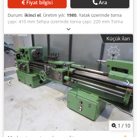
Fiyat bilgisi
Ara
Durum:
ikinci el
, Üretim yılı:
1980
, Yatak üzerinde torna
çapı: 410 mm Sehpa üzerinde torna çapı: 220 mm Torna
boyu: 1000 mm Cedpfoyt R Iwex Af Eorf Merkez yüksekliği:
205 mm Mil deliği: 46 mm Mil devirleri: 40 - 2000 d/dak
Küçük ilan
Toplam güç gereksinimi: 22,0 kW Makine ağırlığı yaklaşık:
1,8 t Yer ihtiyacı yaklaşık: 2,42 x 1,3 x 1,55 m Torna tezgahı
donanımları: - Kopyalama aparatı - Forkardt 3 ayaklı F250
aynası - Multifix takım tutucu - Soğutma sıvısı sistemi -
Makine lambası - Aynalık koruyucu - Talaş tavası - Talaş
koruma duvarı - Ayak freni
1
/
10