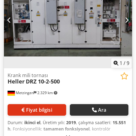
1
/
9
Krank mili tornası
Heller
DRZ 10-2-500
Metzingen
2.329 km
Fiyat bilgisi
Ara
Durum:
ikinci el
, Üretim yılı:
2019
, çalışma saatleri:
15.551
h
, Fonksiyonellik:
tamamen fonksiyonel
, kontrolör
üreticisi:
Siemens
, kontrolör modeli:
SINUMERIK 840D sl
,