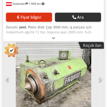
Seeboden
1.968 km
Fiyat bilgisi
Ara
Durum:
yeni
, Plans disk: Çap 3000 mm, iş parçası için
maksimum ağırlık 12 ton, boyuna ayar 2000 mm, hızlı
ilerleme 10000 mm/dak, kademesiz besleme 0 - 5000
mm/dak, plans diskte maksimum tork 50000 Nm, devir
Küçük ilan
sayısı - kademesiz olarak ayarlanabilir 0 - 80 dev/dak. Freze
ünitesi: Freze çapı 4600 mm, frez oluğu derinliği 1300 mm,
freze makinesi eksenel ayarı 320 mm, freze milinin eksenel
ayar hızı 0,5-140 mm/dak, freze pozisyonlama hassasiyeti
0,1 derece; devir sayısı kademesiz ayarlanabilir 0,0 - 10
dev/dak, frezede maksimum tork 315000 Nm. Üretim
AB'de. Cedewy Rxkopfx Af Eorf