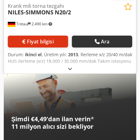
Krank mili torna tezgahı
NILES-SIMMONS
N20/2
Trittau
2.490 km
Fiyat bilgisi
Ara
Durum:
ikinci el
, Üretim yılı:
2013
, İlerleme x/z 20/40 m/dak
Hızlı ilerleme (x/z) 18.000 / 30.000 mm/dak Takım istasyonu
sayısı: 12 Crsdex Ik Tdepfx Af Ejf Takım tutucu VDI 50
Değerlendirmemize göre makine, iyi kullanılmış durumda
olup, randevu ile enerji altında görülebilir. 2 adet makine
mevcuttur. Aksesuarlar, görüntüdeki takımlar ve bağlama
elemanları ancak ek bilgilerde belirtilmişse teslimata
dahildir. Teknik bilgilerdeki değişiklik ve hatalar ile ara
satış hakkı saklıdır!
Şimdi €4,49'dan ilan verin
*
11 milyon alıcı
sizi bekliyor