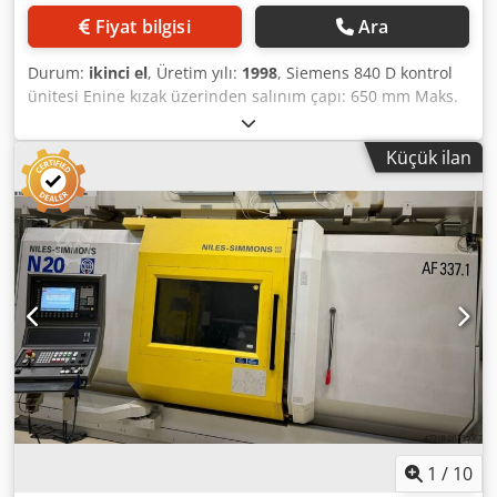
Fiyat bilgisi
Ara
Durum:
ikinci el
, Üretim yılı:
1998
, Siemens 840 D kontrol
ünitesi Enine kızak üzerinden salınım çapı: 650 mm Maks.
devir: 3800 dak⁻¹ Ön rulmandaki mil çapı: 150 mm Mil
deliği: 92 mm Mil başı: A8 DIN55026 Takım istasyonu
Küçük ilan
sayısı: 2x 12 pozisyon Takım tutucu: VDI 40 Makine ağırlığı:
yaklaşık 7,0 t Crsdpfxsx I Simo Af Eof Makinalar,
değerlendirmemize göre iyi kullanılmış durumda olup,
randevu ile enerji altında çalışırken incelenebilir. Teknik
özellikler: - Nominal uzunluk: 1500 mm Aksesuarlar: - Talaş
konveyörü - Felsomat yükleme sistemi - Ayarlanabilir aynalı
chuck - Freze gövdesi 2 adet aynı tip makine mevcuttur.
Aksesuarlar, görsellerdeki takımlar ve bağlama aparatları,
yalnızca ek bilgilerde belirtilmişse teslimata dahildir.
Teknik verilere ilişkin değişiklik ve yanlışlıklar ile ara satış
hakkı saklıdır!
1
/
10