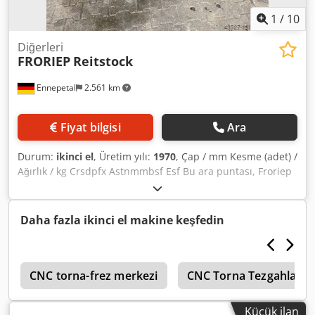
1
/
10
Diğerleri
FRORIEP
Reitstock
Ennepetal
2.561 km
Fiyat bilgisi
Ara
Durum:
ikinci el
, Üretim yılı:
1970
, Çap / mm Kesme (adet) /
Ağırlık / kg Crsdpfx Astnmmbsf Esf Bu ara puntası, Froriep
D1.050x10.000 krank mili torna tezgahından sökülmüştür.
Tek olarak satılmaktadır ve farklı amaçlar için kullanılabilir,
örneğin yardımcı mil veya başka uygulamalar için. Punta
Daha fazla ikinci el makine keşfedin
yüksekliği: 500 mm
2
CNC torna-frez merkezi
CNC Torna Tezgahları 
Küçük ilan