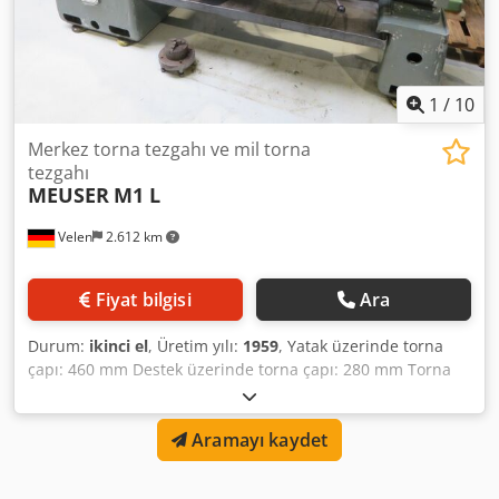
1
/
10
Merkez torna tezgahı ve mil torna
tezgahı
MEUSER
M1 L
Velen
2.612 km
Fiyat bilgisi
Ara
Durum:
ikinci el
, Üretim yılı:
1959
, Yatak üzerinde torna
çapı: 460 mm Destek üzerinde torna çapı: 280 mm Torna
uzunluğu: 1000 mm Punta yüksekliği: 230 mm Kıvrımda
deviren çap: 720 mm Mil deliği: 53 mm Mil devir sayısı: 28 -
Aramayı kaydet
1250 devir/dak Toplam güç ihtiyacı: 4,0 kW Codpsxpi A Dofx
Af Eerf Makine ağırlığı yaklaşık: 1,8 t Alan ihtiyacı yaklaşık:
2,4 x 1,4 x 1,75 m Torna tezgahı ile birlikte: - Dijital