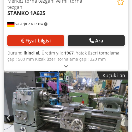
Merkez torna tezgahı ve mil torna
tezgahı
STANKO
1A625
Velen
2.612 km
Fiyat bilgisi
Ara
Durum:
ikinci el
, Üretim yılı:
1967
, Yatak üzeri tornalama
çapı: 500 mm Kızak üzeri tornalama çapı: 320 mm
Tornalama uzunluğu: 2100 mm Punta yüksekliği: 250 mm
Cjdpoxwzdcefx Af Ejrf Mil deliği: 60 mm Mil devir sayısı: 11
Küçük ilan
- 2000 dev/dak Toplam güç ihtiyacı: 7,0 kW Makine ağırlığı:
yaklaşık 2,9 t Alan ihtiyacı: yaklaşık 4,3 x 1,2 x 1,3 m Torna
tezgahı ile birlikte: - 4’lü kalemlik - 315 mm 3-ayaklı ayarlı
ayna - Merkez punta