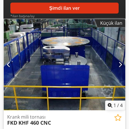
Şimdi ilan ver
*ilan başına/ay
Küçük ilan
1
/
4
Krank mili tornası
FKD
KHF 460 CNC