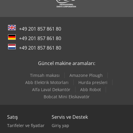
+49 201 857 861 80
+49 201 857 861 80
+49 201 857 861 80
Güncel makine aramaları:
Timsah makası
Amazone Plough
Abb Elektrik Motorları
Hurda presleri
Alfa Laval Dekantör
Abb Robot
Bobcat Mini Ekskavatör
Satış
Servis ve Destek
Tarifeler ve fiyatlar
Giriş yap