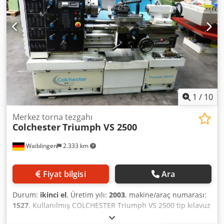
1
/
10
Merkez torna tezgahı
Colchester
Triumph VS 2500
Waiblingen
2.333 km
Fiyat bilgisi
Ara
Durum:
ikinci el
, Üretim yılı:
2003
, makine/araç numarası:
1527
, Kullanılmış COLCHESTER Triumph VS 2500 tip kılavuz
ve sürgülü torna tezgahı Punta yüksekliği: 195 mm