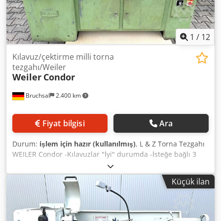
yaklaşık ağırlık 1000 kg. Dedpfx Aox Urmlemusck
1
/
12
Kılavuz/çektirme milli torna
tezgahı/Weiler
Weiler
Condor
Bruchsal
2.400 km
Fiyat bilgisi
Ara
Durum:
işlem için hazır (kullanılmış)
, L & Z Torna Tezgahı
WEILER Condor -Kılavuzlar "İyi" durumda -İsteğe bağlı 3
eksenli dijital gösterge -Punta yüksekliği 165 mm -Yatak
üzerinde dönüş çapı 330 mm Dcodjztfiuepfx Amuek -Punta
Küçük ilan
mesafesi 800 mm -Devir aralığı 28-2800 dev/dak -Otomatik
boyuna / enine ilerleme -Mil deliği yaklaşık 40 mm -Diş
açma / Metrik / İnç vb. -Penseler / Hızlı sıkıştırma aparatı,
30 adet pens dahil -Üç çeneli mengene -Çoklu bağlantı