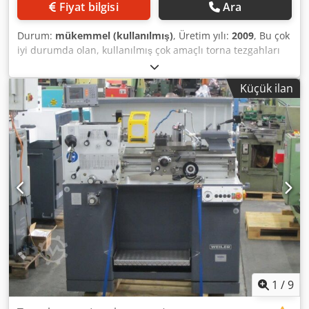
Fiyat bilgisi
Ara
Durum:
mükemmel (kullanılmış)
, Üretim yılı:
2009
, Bu çok
iyi durumda olan, kullanılmış çok amaçlı torna tezgahları
bir eğitim merkezinden gelmektedir ve yeniden
yapılandırma nedeniyle satılmaktadır. Aynı modelden 3
Küçük ilan
adet bulunmaktadır. Tepe yüksekliği: 180 mm Dodpfx
Asziuybjmujck Tepe mesafesi: 1000 mm Yatak üzerinde
dönme çapı: 360 mm Kaydırmalı kızak üzerinde dönme
çapı: 250 mm Yatak genişliği: 190 mm Mil deliği: 42 mm Mil
tutucu DIN 55027: Boyut 5 Devir aralığı, 16 kademe: 33 –
2000 dev/dak İlerleme, 13 adet boyuna: 0,03 – 0,4 mm/dev
Aynı şekilde, 13 adet enine: 0,01 – 0,13 mm/dev 27 metrik
diş: 0,2 – 7 mm 36 Whitworth diş: 4 – 72 diş/inç 18 modül
diş: 0,3 – 3,5 modül 21 diyagonal diş: 8 – 44 pitch Sabit
punta tutucu: MK 3 Tahrik gücü: 2,25 / 3,75 kW Makine
boyutları U x G x Y: 2000 x 1000 x 1550 mm Ağırlık: 1100 kg
Aksesuarlar / Özel özellikler: • 3 eksenli dijital gösterge RSF
• 3 çeneli mengene, çap 200 mm • Hızlı değiştirme tutucu
sistemi „Multifix“, boyut B • Mengene kılıfı, katlanabilir,
1
/
9
elektrikle emniyetli • Büyük talaş toplama bölmesi •