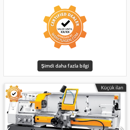
Dcjdpozrbx Asfx Amusk Soğutma sıvısı sistemi Motor gücü
3 kW Ağırlık 1700 kg Fiyatı 2.250 Euro + KDV, depodan
teslim
Şimdi daha fazla bilgi
Küçük ilan