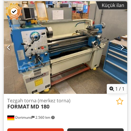
Puntalar arası mesafe: 650 mm Mil deliği: 54 mm
Küçük ilan
Kademesiz ayarlanabilir devir: 14-2500 dev/dak Arka punta
konikliği: MK5, soğutma sistemi, hızlı diş çekme aparatı
FAGOR NUP 300 TS-RS dijital gösterge. 1 x RÖHM üç çeneli
ayna, 5 konumlu tambur dayama, içi boş mil dayama,
makine lambası, 1 x PARAT 4’lü taret kafa, 4 x PARAT
değiştirilebilir takım tutucu, kuyruklu döner punta ve hızlı
sıkmalı matkap ucu. Dsdsx Hrumspfx Amusck Makine şu
anda 71334 Waiblingen-Beinstein’daki stoklarımızda
mevcuttur ve hemen teslim edilebilir. Makinanın
incelenmesi önceden randevu ile mümkündür.
1
/
1
Tezgah torna (merkez torna)
FORMAT
MD 180
Dortmund
2.560 km