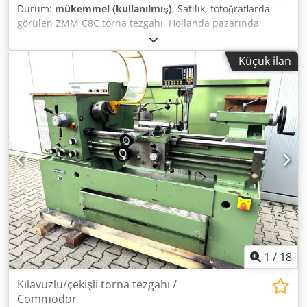
Durum:
mükemmel (kullanılmış)
, Satılık, fotoğraflarda
görülen ZMM C8C torna tezgahı, Hollanda pazarında
Huvema markası altında satılmıştır. Makine, üretildiği
tarihten itibaren okul atölyelerinde kullanılmıştır.
Küçük ilan
Makinenin durumu çok iyidir. Yerinde makine yüklemesi
sağlanır. Tornalama testleri, 0.2 uç yarıçapına sahip VCGT
uç ile yapılmıştır. 160 mm Bison aynası, ayrılabilir
çenelerle Torna boyu: 750 mm Torna çapı: 320 mm Destek
üzerinde torna çapı: 190 mm Fener mili konikliği: MK3
Dodpfxoy Rq Uto Amuock Devir aralığı: 85-2000 rpm 12
adet mil devir hızı
1
/
18
Kılavuzlu/çekişli torna tezgahı /
Commodor