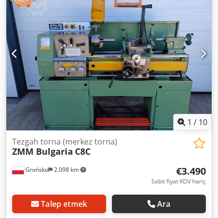
Penseler - Dijital gösterge - MultiFix B Ek bilgiler talep
üzerine sağlanacaktır.
1
/
10
Tezgah torna (merkez torna)
ZMM Bulgaria
C8C
€3.490
Grońsko
2.098 km
Sabit fiyat KDV hariç
Talep etmek
Ara