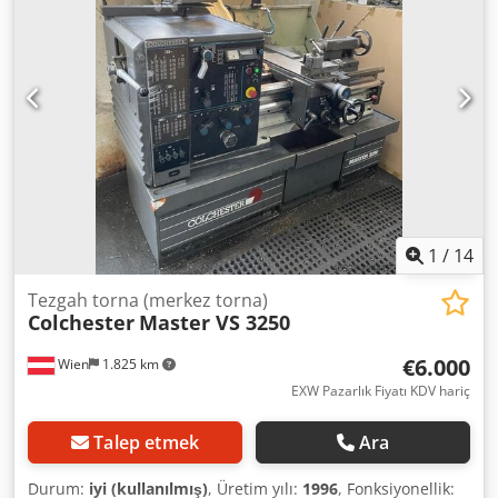
mm Quill taper: MT2 Quill travel: 50 mm Head tilt: –90° to
+90° Spindle-to-column distance: 170 mm Spindle-to-table
distance: 43–250 mm Spindle speed range: 50–2250 rpm T-
slot (number and size): 2 x 8 mm Motor power: 0.6 kW / 230
V GENERAL PARAMETERS Machine dimensions (LxWxH):
1350 x 580 x 1630 mm Weight: 230 kg Standard equipment:
- 125 mm 3-jaw lathe chuck + reverse jaws - Machine base
- Fixed center MT2 and MT4 - Drill arbor and chuck
MT2/B16 - Change gears - Set of wrenches, lubricator,
maintenance tools - Guards compliant with CE standards
1
/
14
Tezgah torna (merkez torna)
Colchester
Master VS 3250
€6.000
Wien
1.825 km
EXW Pazarlık Fiyatı KDV hariç
Talep etmek
Ara
Durum:
iyi (kullanılmış)
, Üretim yılı:
1996
, Fonksiyonellik: