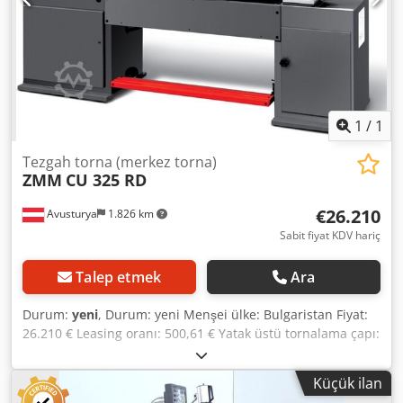
1
/
1
Tezgah torna (merkez torna)
ZMM
CU 325 RD
€26.210
Avusturya
1.826 km
Sabit fiyat KDV hariç
Talep etmek
Ara
Durum:
yeni
, Durum: yeni Menşei ülke: Bulgaristan Fiyat:
26.210 € Leasing oranı: 500,61 € Yatak üstü tornalama çapı:
325 mm Puntalar arası mesafe: 750 mm Punta yüksekliği:
165 mm İş mili deliği: 32 mm Ara kızak üstü tornalama
Küçük ilan
çapı: 190 mm Yatak genişliği: 200 mm İş mili bağlantısı /