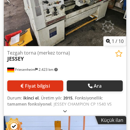
Teknik Özellikler Marka: Weiler Tip: Condor B İmalat Yılı:
1996 Punta yüksekliği: 165 mm Punta mesafesi: 750 mm
Mil deliği: 40 mm Yatak üzerinde dönme çapı: 330 mm
Kaydırmalı kızak üzerinde dönme çapı: 185 mm Mil devir
sayısı: 45 - 2800 devir/dakika Boyuna ilerleme: 0,015 – 3,7
mm/devir Metrik diş aralığı: 0,18 - 28 mm Tahrik motoru:
1,5 / 3 kW Ölçüler (UxGxY): yaklaşık 1,83 x 0,90 x 1,30 m
1
/
10
Ağırlık: yaklaşık 1020 kg
Tezgah torna (merkez torna)
JESSEY
Friesenheim
2.423 km
Fiyat bilgisi
Ara
Durum:
ikinci el
, Üretim yılı:
2015
, Fonksiyonellik:
tamamen fonksiyonel
, JESSEY CHAMPION CP 1540 VS
Kızaklı ve Vida Miline Sahip Torna Tezgahı Üretici: Jessey
Tip: Champion CP 1540 VS Üretim Yılı: 2015 Durumu: İkinci
Küçük ilan
el Teslimat Kapsamı: - Soğutma sistemi - Tezgah lambası -
Tezgah ayakları Dsdpszminuefx Amueck - Belgeler -