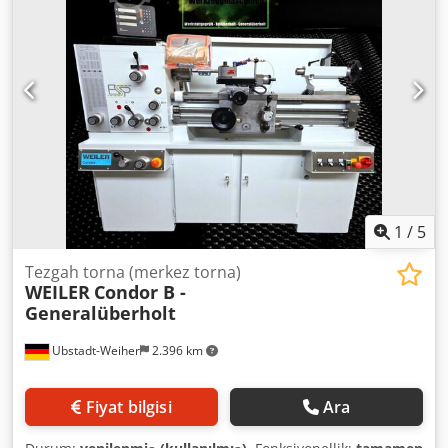
1
/
5
Tezgah torna (merkez torna)
WEILER
Condor B -
Generalüberholt
Ubstadt-Weiher
2.396 km
Fiyat bilgisi
Ara