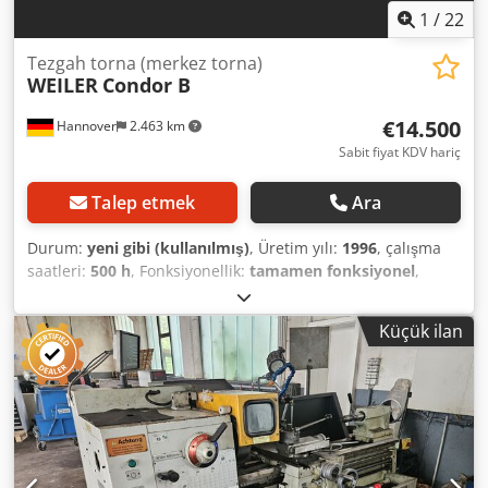
1
/
22
Tezgah torna (merkez torna)
WEILER
Condor B
€14.500
Hannover
2.463 km
Sabit fiyat KDV hariç
Talep etmek
Ara
Durum:
yeni gibi (kullanılmış)
, Üretim yılı:
1996
, çalışma
saatleri:
500 h
, Fonksiyonellik:
tamamen fonksiyonel
,
makine/araç numarası:
2405
, arabada tur dönme çapı:
185
mm
, iş mili deliği:
40 mm
, torna boyu:
750 mm
, toplam
Küçük ilan
uzunluk:
1.830 mm
, toplam genişlik:
900 mm
, toplam
yükseklik:
1.300 mm
, dönüş hızı (maks.):
2.800 dev/dak
,
dönme hızı (dk.):
45 dev/dak
, toplam ağırlık:
1.020 kg
, mil
motoru gücü:
3 W
, Donanım:
dokümantasyon / kılavuz
,
Durum: Yeni gibi, üniversitede az kullanılmış. Aşağıdaki
aksesuarlar dahildir: 3 çeneli mengene Dcedpozr R Eljfx
Amuok Dönen çerçeve Çelik tutucu 2 adet dönen punta