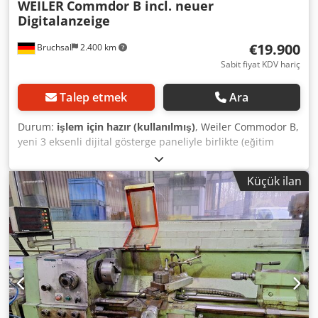
WEILER
Commdor B incl. neuer
Digitalanzeige
€19.900
Bruchsal
2.400 km
Sabit fiyat KDV hariç
Talep etmek
Ara
Durum:
işlem için hazır (kullanılmış)
, Weiler Commodor B,
yeni 3 eksenli dijital gösterge paneliyle birlikte (eğitim
kurumundan) -GS etiketi -Üç eksenli dijital gösterge paneli
– "YENİ" -Tepe yüksekliği 180 mm -Tepe mesafesi 1000 mm
Küçük ilan
Dcedpfszq Dkljx Amujk -Mil deliği 56 mm -Mil dönüş hızları
15 - 2000 devir/dakika -Otomatik boyuna / enine ilerleme -
Diş çekme / Metrik / İnç / Modül / Diametral-Pitch -Elektrikli
mandren koruması -2x Acil durdurma / Kapatma -Çeşitli
uçlarla Multifix -Dört çeneli mandren - Röhm -Yonga geri
döndürme plakası -Soğutma sıvısı sistemi -Çok iyi
durumda, orijinal haliyle -Belgelendirme Ölçüler: Uzunluk
x Genişlik x Yükseklik 2,3 x 1,2 x 1,7 metre / Ağırlık 1600 kg
Hatalar ve yazım hataları saklıdır.