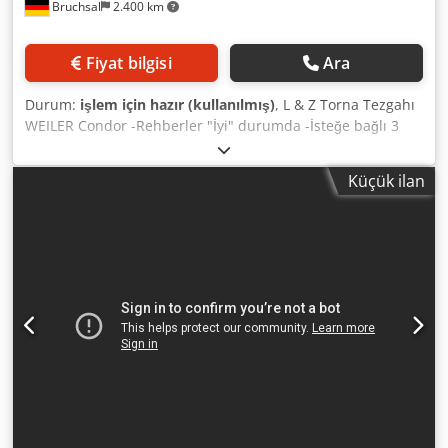
Bruchsal
2.400 km
Fiyat bilgisi
Ara
Durum:
işlem için hazır (kullanılmış)
, L & Z Torna Tezgahı
WEILER Condor -Rehberler "İyi" durumda -İsteğe bağlı 3
eksenli dijital gösterge -Merkez yüksekliği 165 mm -Yatak
üzerinde dönme çapı 330 mm -Merkezler arası mesafe 800
Küçük ilan
mm -Devir aralığı 28-2800 devir/dakika -Otomatik boyuna /
enine ilerleme -Mil deliği yaklaşık 40 mm -Diş açma /
Metrik / İnç vb. -Hızlı kelepçe sistemi -Dört pensli mengene
-Multifix temel tutucu -Yonga siperi -Acil durdurma /
Kapatma -Dokümantasyon Ölçüler: Dedezta Dmspfx
Amujck U x G x Y 2,0 x 0,8 x 1,6 metre / Ağırlık 850 kg