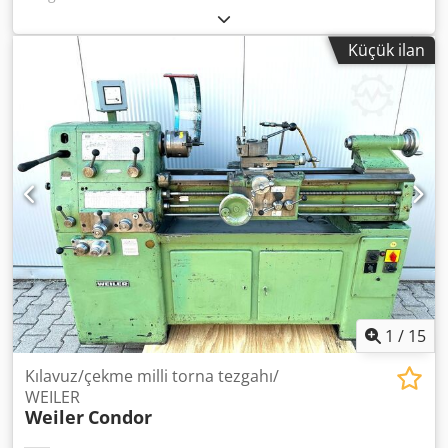
-Yatak üzerinde dönme çapı: 330 mm -Kılavuz üzerinde
dönme çapı: yaklaşık 190–200 mm -Mil deliği: yaklaşık 38
Küçük ilan
mm -Mil bağlantısı: Kamlı bağlantı (çoğunlukla D1-4) -Devir
aralığı: yaklaşık 70 – 2000 dev/dak (kademe ayarlı) -
Beslemeler: boyuna ve enine, otomatik -Diş açma: metrik
ve inç diş açma imkanı -Motor gücü: yaklaşık 1,5 – 2,2 kW -
Gerilim: 400 V / 3 faz -Sabit mengene bağlantısı: MK3 -Mil
bağlantısı: MK5 -Çalışma lambası -Üç çeneli mengene -13
adet düz disk/sürükleme diski -1 adet çelik tutucu ile
Multifix Dcedpfx Asztdv Temuek -Tezgah ayakları -
Mengene koruyucusu Ölçüler: Uzunluk x Genişlik x
Yükseklik 1,9 x 0,7 x 1,5 metre / Ağırlık 700 kg
1
/
15
Kılavuz/çekme milli torna tezgahı/
WEILER
Weiler
Condor