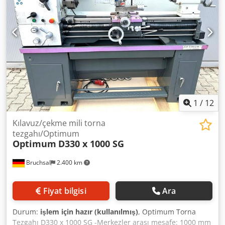
sistemi (Multifix) ve uçlar -Yonga siperi -Matkap mandreni /
Kendinden dönen punta -Acil durum / Kapatma -
Dokümantasyon Ölçüler: Uzunluk x Genişlik x Yükseklik
2x0,8x1,6 metre / Ağırlık 850 kg
1
/
12
Kılavuz/çekme mili torna
tezgahı/Optimum
Optimum
D330 x 1000 SG
Bruchsal
2.400 km
Fiyat bilgisi
Ara
Durum:
işlem için hazır (kullanılmış)
, Optimum Torna
Tezgahı D330 x 1000 SG -Merkezler arası mesafe: 1000 mm