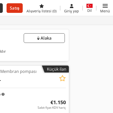
Satış
Dil
Alışveriş listesi
(0)
Giriş yap
Menü
Alaka
ldır
Küçük ilan
, Membran pompası
T
m
€1.150
Sabit fiyat KDV hariç