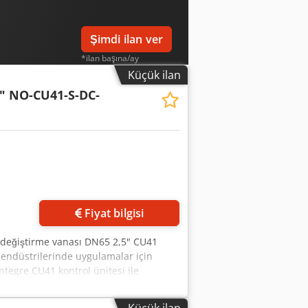
Şimdi ilan ver
*ilan başına/ay
Küçük ilan
" NO-CU41-S-DC-
Fiyat bilgisi
 değiştirme vanası DN65 2,5" CU41
es endüstrilerinde uygulamalar için
entegre CU41 kontrol ünitesi ile
 Yön değiştirme vanası Nominal çap:
hrik: pnömatik Ürüne temas eden parça