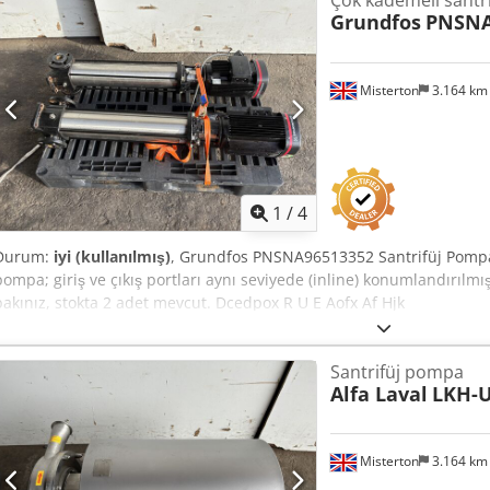
Çok kademeli santr
Grundfos
PNSNA
Misterton
3.164 k
1
/
4
Durum:
iyi (kullanılmış)
, Grundfos PNSNA96513352 Santrifüj Pompas
pompa; giriş ve çıkış portları aynı seviyede (inline) konumlandırılmıştı
bakınız, stokta 2 adet mevcut. Dcedpox R U E Aofx Af Hjk
Santrifüj pompa
Alfa Laval
LKH-
Misterton
3.164 k