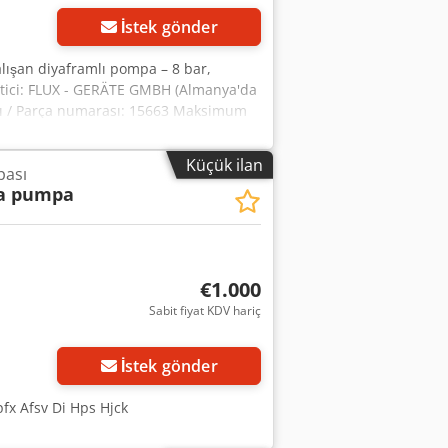
İstek gönder
alışan diyaframlı pompa – 8 bar,
tici: FLUX - GERÄTE GMBH (Almanya'da
ası / Parça numarası: 15663 Maksimum
övde malzemesi: Paslanmaz çelik (S)
(DN 25)
Küçük ilan
pası
a pumpa
€1.000
Sabit fiyat KDV hariç
İstek gönder
fx Afsv Di Hps Hjck