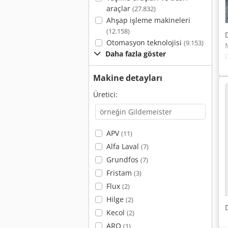
araçlar
(27.832)
Ahşap işleme makineleri
(12.158)
Otomasyon teknolojisi
(9.153)
Daha fazla göster
Makine detayları
Üretici:
APV
(11)
Alfa Laval
(7)
Grundfos
(7)
Fristam
(3)
Flux
(2)
Hilge
(2)
Kecol
(2)
ARO
(1)