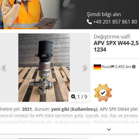
Şimdi bilgi alın
+49 201 857 861 80
Değiştirme valfi
APV SPX
W44-2,5
1234
Kusel
2.492 km
1
/
9
Üretim yılı:
2021
, durum:
yeni gibi (kullanılmış)
, APV SPX SW44 yön
kontrol ünitesi ile APV SW4 serisinin gıda, içecek, süt, ilaç ve pros
yüksek kaliteli hijyenik yön değiştirme vanası. Pnömatik tahrikli ve 
donatılmıştır. Üretici: APV SPX Flow Seri: SW4 Tip: SW44 Vana tipi:
DN65 Bağlantı boyutu: 2,5" Versiyon: NO Kontrol Ünitesi: CU41 Ta