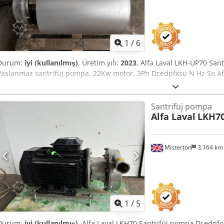
1
/
6
Durum:
iyi (kullanılmış)
, Üretim yılı:
2023
, Alfa Laval LKH-UP70 San
Paslanmaz santrifüj pompa, 22Kw motor, 3Ph Dcedpfxsu N Hz So Af
Santrifüj pompa
Alfa Laval
LKH7
Misterton
3.164 k
1
/
5
Durum:
iyi (kullanılmış)
, Alfa Laval LKH70 Santrifüj pompa Dcedpfo