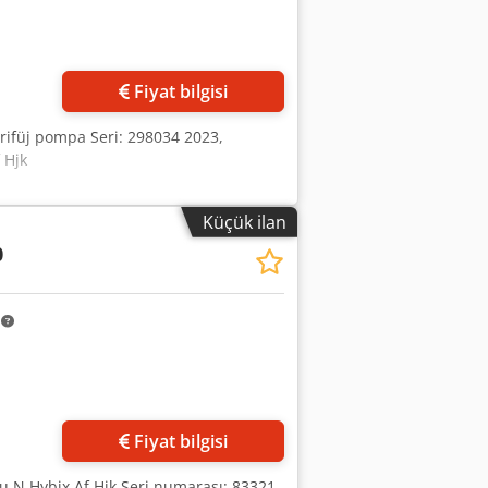
Fiyat bilgisi
trifüj pompa Seri: 298034 2023,
 Hjk
Küçük ilan
0
m
Fiyat bilgisi
u N Hybjx Af Hjk Seri numarası: 83321