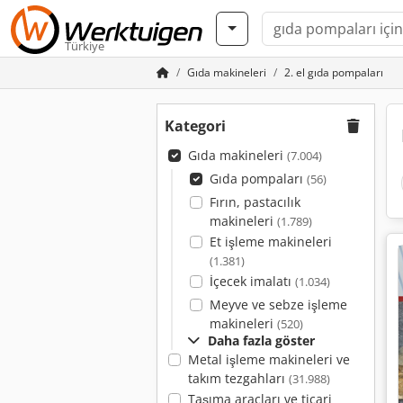
Türkiye
Gıda makineleri
2. el gıda pompaları
Kategori
Gıda makineleri
(7.004)
Gıda pompaları
(56)
Fırın, pastacılık
makineleri
(1.789)
Et işleme makineleri
(1.381)
İçecek imalatı
(1.034)
Meyve ve sebze işleme
makineleri
(520)
Daha fazla göster
Metal işleme makineleri ve
takım tezgahları
(31.988)
Taşıma araçları ve ticari