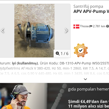
Santrifüj pompa
APV
APV-Pump 
Thisted
2.781 km
1
/
6
Durum:
iyi (kullanılmış)
, Ürün Kodu: DB-1310-APV-Pump W50/25STD
Djdpfxetrlrns Af Hsck V 380-420, Hz 50, min-1 2860, kW 7,5, A 14,7, 
Kw 7,5, A 6,5, cos 0,90 V 440-480, Hx 60, min-1 3435, kW 8,6, cos 0,9
gıda pompaları hemen
Şimdi €4,49'dan ilan 
11 milyon alıcı
sizi b