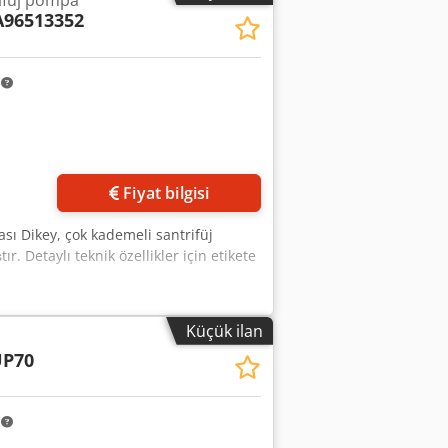
ifüj pompa
96513352
m
Fiyat bilgisi
ı Dikey, çok kademeli santrifüj
r. Detaylı teknik özellikler için etikete
Küçük ilan
UP70
m