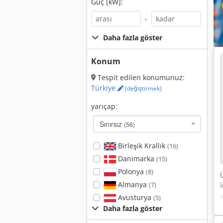
Güç [kW]:
-
Daha fazla göster
Konum
Tespit edilen konumunuz:
Türkiye
(değiştirmek)
yarıçap:
Sınırsız
(56)
Birleşik Krallık
(16)
Danimarka
(15)
Polonya
(8)
Almanya
(7)
Avusturya
(5)
Daha fazla göster