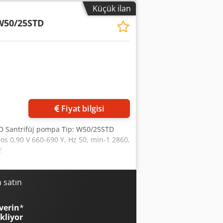
Küçük ilan
W50/25STD
Fiyat bilgisi
 Santrifüj pompa Tip: W50/25STD
cos 0,90 V 660-690 Y, Hz 50, min-1 2860,
2
 satın
verin
*
ekliyor