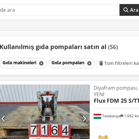
Ara
Kullanılmış gıda pompaları satın al
(56)
Gıda makineleri
Gıda pompaları
Tüm filtreleri ka
Diyafram pompası
YENİ
Flux
FDM 25 S/T
Tatabánya
1.662 k