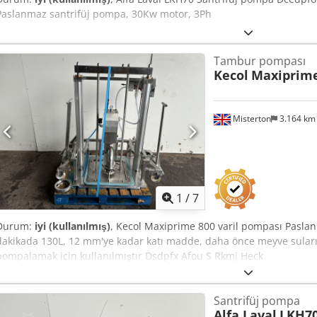
Paslanmaz santrifüj pompa, 30Kw motor, 3Ph
Tambur pompası
Kecol
Maxiprime
Misterton
3.164 k
1
/
7
Durum:
iyi (kullanılmış)
, Kecol Maxiprime 800 varil pompası Paslanm
dakikada 130L, 12 mm'ye kadar katı madde, daha önce meyve suların
pompalamak için kullanılmıştır Dsdpfx Afou S Rkmj Heck
Santrifüj pompa
Alfa Laval
LKH7