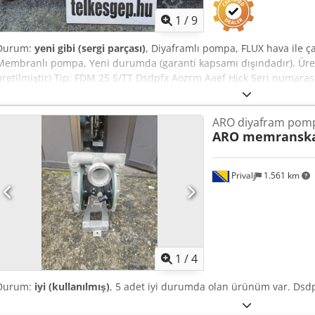
1
/
9
Durum:
yeni gibi (sergi parçası)
, Diyaframlı pompa, FLUX hava ile ç
Membranlı pompa, Yeni durumda (garanti kapsamı dışındadır). Üre
üretilmiştir) Tip: FDM 25 S/TT Dsdpfx Aozrm Aaef Hjck Seri numar
debi: 150 – 175 l/dk Maksimum çalışma basıncı (PN maks.): 8 bar G
Diyafram / Conta malzemesi: PTFE / Teflon (TT) Bağlantı boyutu: 1" 
ARO diyafram pom
ARO memransk
Privalj
1.561 km
1
/
4
Durum:
iyi (kullanılmış)
, 5 adet iyi durumda olan ürünüm var. Dsdp