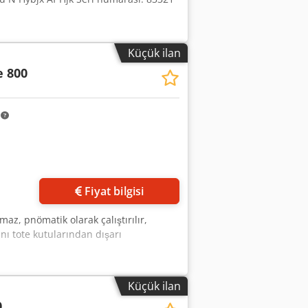
Küçük ilan
 800
m
Fiyat bilgisi
az, pnömatik olarak çalıştırılır,
ı tote kutularından dışarı
Küçük ilan
0