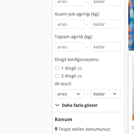
-
Azami yük ağırlığı [kg]:
-
Toplam ağırlık [kg]:
-
Dingil konfigürasyonu:
1 dingil
(2)
2 dingil
(4)
Ilk tescil:
-
Daha fazla göster
Konum
Tespit edilen konumunuz: