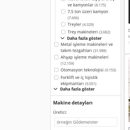
ve kamyonlar
(8.175)
7,5 ton üzeri kamyon
(7.696)
Treyler
(4.329)
Trey makineleri
(3.682)
Daha fazla göster
Metal işleme makineleri ve
takım tezgahları
(31.988)
Ahşap işleme makineleri
(12.159)
Otomasyon teknolojisi
(9.153)
Forklift ve iç lojistik
ekipmanları
(9.051)
Daha fazla göster
Makine detayları
Üretici: