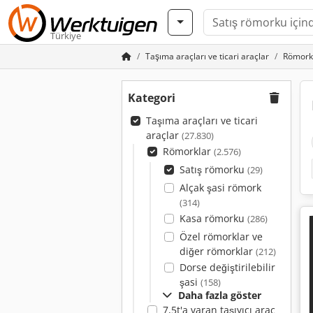
Türkiye
Taşıma araçları ve ticari araçlar
Römork
Kategori
Taşıma araçları ve ticari
araçlar
(27.830)
Römorklar
(2.576)
Satış römorku
(29)
Alçak şasi römork
(314)
Kasa römorku
(286)
Özel römorklar ve
diğer römorklar
(212)
Dorse değiştirilebilir
şasi
(158)
Daha fazla göster
7,5t'a varan taşıyıcı araç