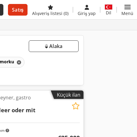
Satış
Dil
Alışveriş listesi
(0)
Giriş yap
Menü
Alaka
römorku
Küçük ilan
teyner, gastro
leer oder mit
 km