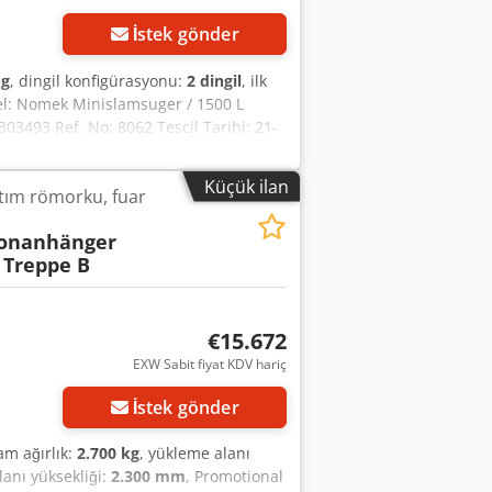
İstek gönder
kg
, dingil konfigürasyonu:
2 dingil
, ilk
del: Nomek Minislamsuger / 1500 L
3493 Ref. No: 8062 Tescil Tarihi: 21-
sx Nufajdhsk Net ağırlık: 960 kg Yük
 Pompa motoru: Honda GX390 benzinli
Küçük ilan
ıtım römorku, fuar
onanhänger
Treppe B
€15.672
EXW Sabit fiyat KDV hariç
İstek gönder
lam ağırlık:
2.700 kg
, yükleme alanı
lanı yüksekliği:
2.300 mm
, Promotional