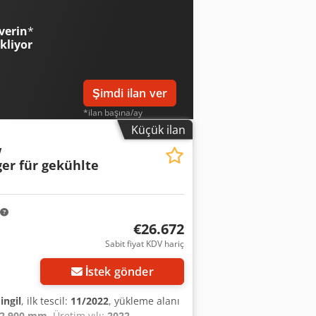
 için kutu ... ve daha fazlası. ----Araç
 mümkündür. Hatalar ve ara satış hakkı
verin
*
 finansman / leasing de mümkündür!
ekliyor
Şimdi ilan ver
*ilan başına/ay
Küçük ilan
w
er für gekühlte
€26.672
Sabit fiyat KDV hariç
İstek gönder
ingil
, ilk tescil:
11/2022
, yükleme alanı
2.900 mm
, Üretim yılı:
2022
,