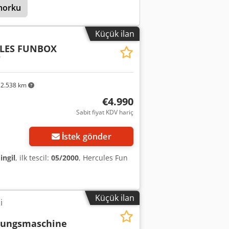
morku
Küçük ilan
LES FUNBOX
"
2.538 km
€4.990
Sabit fiyat KDV hariç
İstek gönder
ingil
, ilk tescil:
05/2000
, Hercules Fun
Küçük ilan
i
rungsmaschine