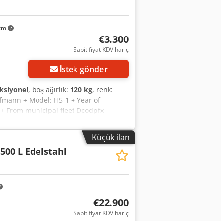
 km
€3.300
Sabit fiyat KDV hariç
İstek gönder
ksiyonel
, boş ağırlık:
120 kg
, renk:
fmann + Model: H5-1 + Year of
 + From municipal fleet Dcodpfx
e to our NEWSLETTER! Errors and
Küçük ilan
500 L Edelstahl
€22.900
Sabit fiyat KDV hariç