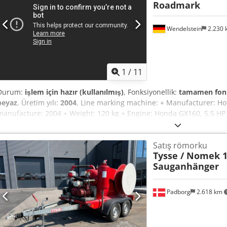
Roadmark
Wendelstein
2.230
1
/
11
Durum:
işlem için hazır (kullanılmış)
, Fonksiyonellik:
tamamen fon
beyaz
, Üretim yılı:
2004
, Line marking machine: + Manufacturer: Ho
manufacture: 2004 + Weight: 120 kg + Engine: Honda GX160, 5.5 HP
Adswift Iohsk Receive all newly listed vehicles by email – subscrib
omissions excepted, subject to prior sale!
Satış römorku
Tysse / Nomek 1
Sauganhänger
Padborg
2.618 km