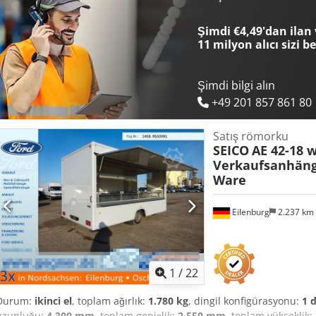
Fren destek sistemi * Ön ve arka destekler * Destek tekerleği * 2x tüp
hazırlanmış değildir! Ülke genelinde ek ücret karşılığında teslimat
Şimdi €4,49'dan ilan 
saklıdır. Aracınızı memnuniyetle takas olarak alıyoruz. Peşinatsız
11 milyon alıcı
sizi b
Başka sorunuz var mı? Size memnuniyetle danışmanlık yaparız!
Şimdi bilgi alın
+49 201 857 861 80
Satış römorku
SEICO
AE 42-18 
Verkaufsanhäng
Ware
Eilenburg
2.237 km
1
/
22
Durum:
ikinci el
, toplam ağırlık:
1.780 kg
, dingil konfigürasyonu:
1 d
uzunluğu:
4.300 mm
, toplam genişlik:
2.550 mm
, toplam yükseklik: