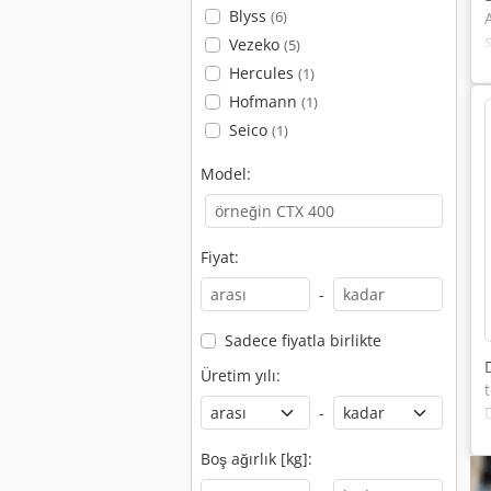
Blyss
(6)
Vezeko
(5)
Hercules
(1)
Hofmann
(1)
Seico
(1)
Model:
Fiyat:
-
Sadece fiyatla birlikte
Üretim yılı:
-
Boş ağırlık [kg]: