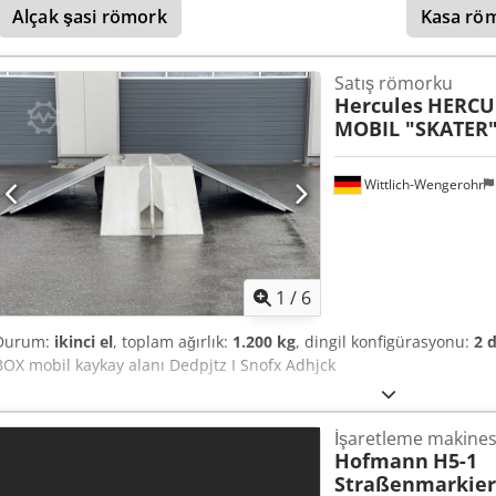
Alçak şasi römork
Kasa rö
Sorularınız mı var? Size memnuniyetle danışmanlık yaparız!
Satış römorku
Hercules
HERCU
MOBIL "SKATER
Wittlich-Wengerohr
1
/
6
Durum:
ikinci el
, toplam ağırlık:
1.200 kg
, dingil konfigürasyonu:
2 d
BOX mobil kaykay alanı Dedpjtz I Snofx Adhjck
İşaretleme makines
Hofmann
H5-1
Straßenmarkie