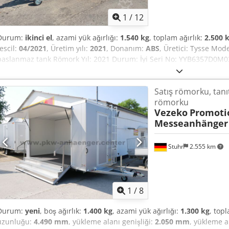
1
/
12
Durum:
ikinci el
, azami yük ağırlığı:
1.540 kg
, toplam ağırlık:
2.500 
tescil:
04/2021
, Üretim yılı:
2021
, Donanım:
ABS
, Üretici: Tysse Mo
paslanmaz tank Römork Yıl: 2021 Durum: İyi Seri No: YYB6357D0M030
04-2021 Dingil mesafesi: 2590 mm Toplam ağırlık: 2500 kg Dcjdpfx A
kapasitesi: 1540 kg Tank üreticisi: Nomek Tank kapasitesi: 1500 L
Satış römorku, tan
Vakum pompası: JUROP PN33 Vakum kapasitesi: 3.600 litre/dakika
römorku
Vezeko
Promoti
Messeanhänger 
Stuhr
2.555 km
1
/
8
Durum:
yeni
, boş ağırlık:
1.400 kg
, azami yük ağırlığı:
1.300 kg
, top
uzunluğu:
4.490 mm
, yükleme alanı genişliği:
2.050 mm
, yükleme a