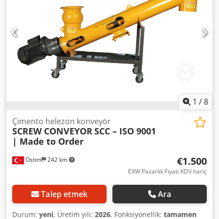
1
/
8
Çimento helezon konveyör
SCREW CONVEYOR
SCC – ISO 9001
| Made to Order
€1.500
Ostim
242 km
EXW Pazarlık Fiyatı KDV hariç
Talep etmek
Ara
Durum:
yeni
, Üretim yılı:
2026
, Fonksiyonellik:
tamamen