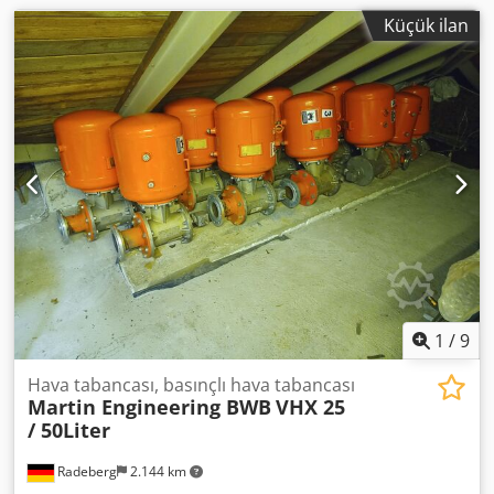
Küçük ilan
1
/
9
Hava tabancası, basınçlı hava tabancası
Martin Engineering BWB
VHX 25
/ 50Liter
Radeberg
2.144 km