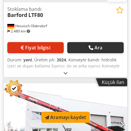
Stoklama bandı
Barford
LTF80
Hessisch Oldendorf
2.480 km
Fiyat bilgisi
Ara
Durum:
yeni
, Üretim yılı:
2024
, Konveyör bandı: hidrolik
içeri ve dışarı katlama Sıyırıcı: ön ve arka sıyırıcı Konveyör
bant uzunluğu: 25.000 mm Motor: Caterpillar 4.4 Sabit
Hızlı Motor 133 HP Dwjdpeikqxtofx Acdea Paletli palet:
Küçük ilan
Zemin plakaları 400 mm Boşaltma yüksekliği 22,5° / 27,5°:
8.8200 / 11.000 mm Konveyör bant genişliği: 1.200 mm
Besleme hunisi: Kapasite 8 m³
Aramayı kaydet