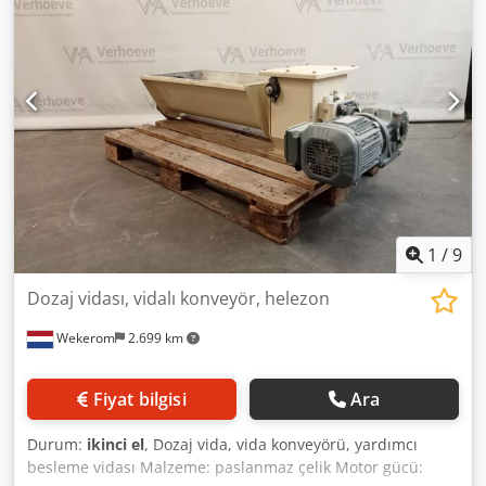
1
/
9
Dozaj vidası, vidalı konveyör, helezon
Wekerom
2.699 km
Fiyat bilgisi
Ara
Durum:
ikinci el
, Dozaj vida, vida konveyörü, yardımcı
besleme vidası Malzeme: paslanmaz çelik Motor gücü: