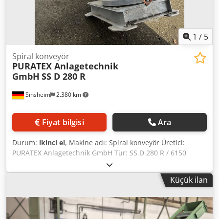
1
/
5
Spiral konveyör
PURATEX Anlagetechnik
GmbH
SS D 280 R
Sinsheim
2.380 km
Fiyat bilgisi
Ara
Durum:
ikinci el
, Makine adı: Spiral konveyör Üretici:
PURATEX Anlagetechnik GmbH Tür: SS D 280 R / 6150
Yapım yılı: 2008 Hız: 28 rpm Oluk genişliği: 280 mm
Konveyör uzunluğu: 6150 mm Vida çapı: 240 mm
Küçük ilan
Pompalama / dozajlama: kanalizasyon çamuru veya
benzeri çamur Tahrik motoru: 3 kW Çıkış: 3 kW
Dedpfsrpmgfsx Acdjwa Boyutlar: U 6.600 x G 400 x Y 1.600
mm Boş ağırlık: 800 kg Teknoloji. Belgeleme: Evet Not: