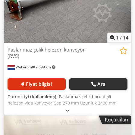
1
/
14
Paslanmaz çelik helezon konveyör
(RVS)
Wekerom
2.699 km
Fiyat bilgisi
Ara
Durum:
iyi (kullanılmış)
, Paslanmaz çelik boru dişli
helezon vida konveyör Çap 270 mm Uzunluk 2400 mm
Dwsdowyf N Djpfx Acdea Motor gücü 2,2 kW Tamamen
paslanmaz çelik Diğer ilanlarımıza da göz atın.
Küçük ilan