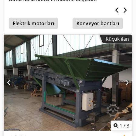
1400 mm Siemens kontrolü. Endüstriyel tesis ve makine
alımı. Çok çeşitli kullanılmış makineler, endüstriyel tesisler
Dwodpog Rkwmsfx Acdsa
Elektrik motorları
Konveyör bantları
Küçük ilan
1
/
3