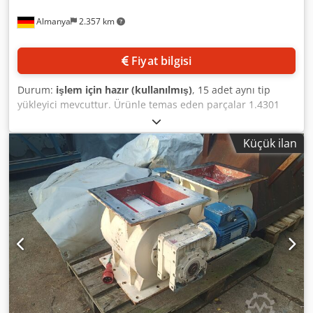
Almanya
2.357 km
Fiyat bilgisi
Durum:
işlem için hazır (kullanılmış)
, 15 adet aynı tip
yükleyici mevcuttur. Ürünle temas eden parçalar 1.4301
paslanmaz çelikten üretilmiştir, çıkış çapı: 400mm, anma
çapı: DN 300, tamamen uzatılmış uzunluk: 5237mm,
Küçük ilan
tamamen kapalı uzunluk: 1252mm, teleskopik uzunluk
(stroke): 2885mm, maksimum yükleme kapasitesi: yaklaşık
50t/saat, bağlantı gücü: 0,55kW, ağırlık: 245kg. Yerinde
inceleme mümkündür. Djdpfx Acoy Tn Ngjdewa