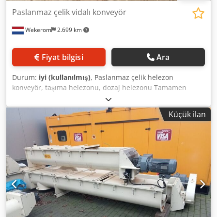
Paslanmaz çelik vidalı konveyör
Wekerom
2.699 km
Fiyat bilgisi
Ara
Durum:
iyi (kullanılmış)
, Paslanmaz çelik helezon
konveyör, taşıma helezonu, dozaj helezonu Tamamen
paslanmaz çelik Helezon uzunluğu: 620 mm Helezon çapı:
150 mm Motor gücü: 0,15 kW, 9 d/dk 2 adet stokta mevcut
Küçük ilan
Diğer ilanlarımıza göz atın Dwodpfx Aewyfz Tocdja VMA
Wekerom