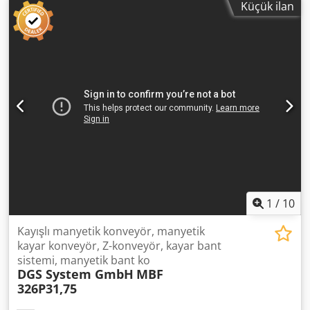
Küçük ilan
1
/
10
Kayışlı manyetik konveyör, manyetik
kayar konveyör, Z-konveyör, kayar bant
sistemi, manyetik bant ko
DGS System GmbH
MBF
326P31,75