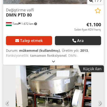
1
/
7
malzememiz için uygun değil. Konum: 6064 Kerns (kişisel
teslimat, anlaşma halinde nakliye mümkündür).
Değiştirme valfi
DMN
PTD 80
€1.100
Tata
1.672 km
Sabit fiyat KDV hariç
Talep etmek
Ara
Durum:
mükemmel (kullanılmış)
, Üretim yılı:
2013
,
Fonksiyonellik:
tamamen fonksiyonel
, DMN-
WESTINGHOUSE PTD tapa deflektörleri, pnömatik taşıma
sistemlerinde tozların ve peletlerin minimum parazitle
Küçük ilan
taşınması için özel olarak tasarlanmıştır. PTD tapa
deflektörleri kimya, ilaç, plastik, gıda ve diğer ilgili
endüstrilerde kullanılmaktadır. Hassas işleme, iyi
sızdırmazlık ve tamamen engelsiz geçiş sayesinde
ürünlerin sorunsuz geçişi sağlanır. Kullanıcı dostu, hatasız
tasarım, gerektiğinde hızlı iç denetim, temizlik ve
contaların yerinde değiştirilmesine olanak tanır. PTD
tasarımı, yürürlükteki tüm işyeri güvenlik yasalarına