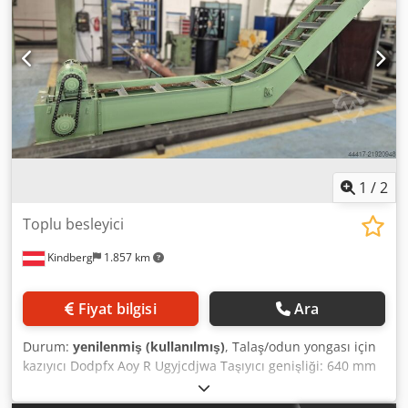
Paslanmaz çelikten yapılmış oluk ve yumuşak çelikten
yapılmış spiral, eğim açısı 22°, debisi 1,5 - 2,0 m3 /saat
olan kanalizasyon çamuru Aksesuarlar: Pikap (döner)
Durum: Kullanılmış Fiyat talep üzerine
1
/
2
Toplu besleyici
Kindberg
1.857 km
Fiyat bilgisi
Ara
Durum:
yenilenmiş (kullanılmış)
, Talaş/odun yongası için
kazıyıcı Dodpfx Aoy R Ugyjcdjwa Taşıyıcı genişliği: 640 mm
Düz: 4 m Yükselen: 4 m Genel revizyondan geçirilmiş