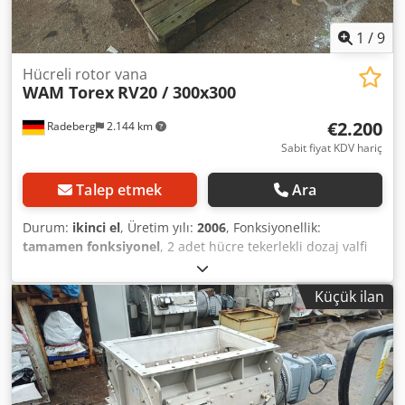
1
/
9
Hücreli rotor vana
WAM Torex
RV20 / 300x300
€2.200
Radeberg
2.144 km
Sabit fiyat KDV hariç
Talep etmek
Ara
Durum:
ikinci el
, Üretim yılı:
2006
, Fonksiyonellik:
tamamen fonksiyonel
, 2 adet hücre tekerlekli dozaj valfi
(rotary valve) ! Fiyat adet başınadır ! Üretici: Torex Tip: RV20
Giriş / çıkış ölçüsü: 300 x 300 mm Yapı yüksekliği: 455 mm
Küçük ilan
Conta şeritleri kauçuktan Her bir hücrenin daha iyi
boşaltılması için vidalı plastik astar Fonksiyon testi
yapılmıştır! Dışarıdan yeniden yağlanabilen rulmanlar Son
kullanım: Sönmüş kireç dozajı için Tahrik gücü: 1,5 kW
Devir: 30,9 d/dak Dsdpfx Aoxd Dukecdjwa