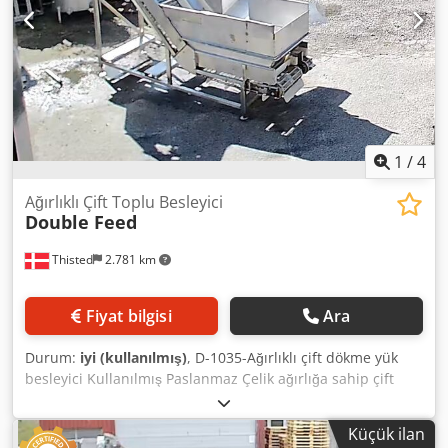
1
/
4
Ağırlıklı Çift Toplu Besleyici
Double Feed
Thisted
2.781 km
Fiyat bilgisi
Ara
Durum:
iyi (kullanılmış)
, D-1035-Ağırlıklı çift dökme yük
besleyici Kullanılmış Paslanmaz Çelik ağırlığa sahip çift
dökme besleyici. Dwjdon Nxqwepfx Acdea Boyut: KDV U
1800 X G 850 X Y 1300 mm Büyük kayış: 460 mm, Küçük
Küçük ilan
kayış 100 mm, uçuş 80 mm L 2700 + ağırlık 500 mm,