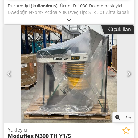
Durum:
iyi (kullanılmış)
, Ürün: D-1036-Dökme besleyici.
Dwedpfjn Nxprsx Acdoa ABK İsveç Tip: STR 301 Altta kapalı
kazanı olan Paslanmaz Çelik dökme besleyici. Boşaltma
yüksekliği: 2700 mm Boyut: U 3500 x Y 2700 x G 1500 mm
Küçük ilan
KDV: G 1500 x U 1450 x Y 1350 Tambur içi: G 900 x L1050 x
Y700 Uçuş yüksekliği: 100 mm Bant genişliği: 300 mm
1
/
6
Yükleyici
Moduflex
N300 TH Y1/5