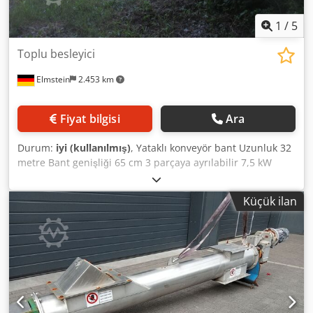
1
/
5
Toplu besleyici
Elmstein
2.453 km
Fiyat bilgisi
Ara
Durum:
iyi (kullanılmış)
, Yataklı konveyör bant Uzunluk 32
metre Bant genişliği 65 cm 3 parçaya ayrılabilir 7,5 kW
tahrik motoru Dwjdpfszcyazox Acdja İyi durumda
Küçük ilan