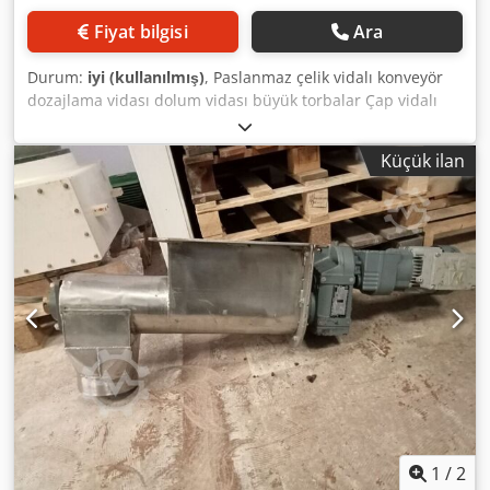
Fiyat bilgisi
Ara
Durum:
iyi (kullanılmış)
, Paslanmaz çelik vidalı konveyör
dozajlama vidası dolum vidası büyük torbalar Çap vidalı
konveyör 170mm Uzunluk vidalı konveyör 1900mm Çıkış
170mm Djdpfx Acewyf Efodswa Diğer ilanlarımıza bakın
Küçük ilan
VMA Wekerom
1
/
2