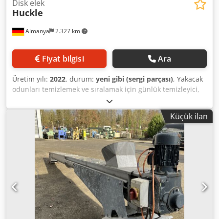
Disk elek
Huckle
Almanya
2.327 km
Fiyat bilgisi
Ara
Üretim yılı:
2022
, durum:
yeni gibi (sergi parçası)
, Yakacak
odunları temizlemek ve sıralamak için günlük temizleyici,
pencere ekranı, pencere temizleyicisi. Yangın Odun
Temizleyici Odun Elek Dedpfxjci U I Nj Acdswa
Küçük ilan