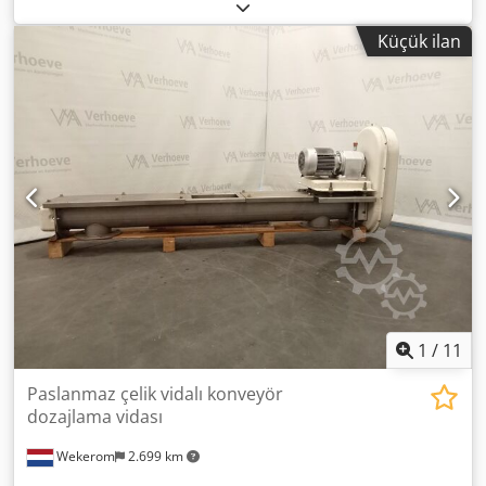
1,5kW 85dev/dak Giriş ölçüleri: 770x410mm Vida çapı:
220mm VMA Wekerom Dwjdpfxswyf Ime Acdea Diğer
Küçük ilan
ilanlarımıza da göz atın
1
/
11
Paslanmaz çelik vidalı konveyör
dozajlama vidası
Wekerom
2.699 km