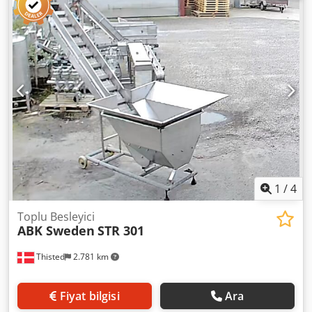
Toplam L 3200 mm
1
/
4
Toplu Besleyici
ABK Sweden
STR 301
Thisted
2.781 km
Fiyat bilgisi
Ara