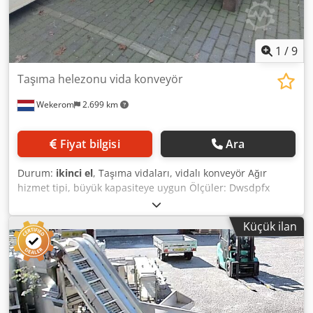
1
/
9
Taşıma helezonu vida konveyör
Wekerom
2.699 km
Fiyat bilgisi
Ara
Durum:
ikinci el
, Taşıma vidaları, vidalı konveyör Ağır
hizmet tipi, büyük kapasiteye uygun Ölçüler: Dwsdpfx
Asyhblpecdoa 1x Taşıma vidası çapı 470mm, uzunluk:
4000mm 1x Taşıma vidası çapı 320mm, uzunluk: 3800mm
Küçük ilan
(elektromotor hariç) 1x Taşıma vidası çapı 420mm, uzunluk:
3550mm 1x Taşıma vidası çapı 420mm, uzunluk: 4050mm
Ağır tip dış yataklar ve mil keçesi ile donatılmıştır. Tek tek
veya toplu olarak satılmaktadır. Daha fazla bilgi için lütfen
iletişime geçin. Diğer ilanlarımıza da bakınız. VMA
Wekerom