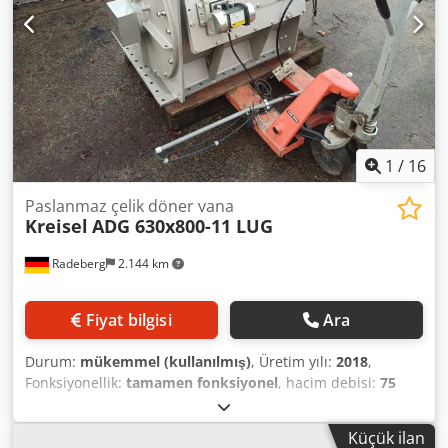
1
/
16
Paslanmaz çelik döner vana
Kreisel
ADG 630x800-11 LUG
Radeberg
2.144 km
Fiyat bilgisi
Ara
Durum:
mükemmel (kullanılmış)
, Üretim yılı:
2018
,
Fonksiyonellik:
tamamen fonksiyonel
, hacim debisi:
75
m³/saat
, toplam ağırlık:
1.250 kg
, iç genişlik:
500 mm
,
toplam uzunluk:
2.150 mm
, toplam genişlik:
900 mm
,
Küçük ilan
toplam yükseklik:
800 mm
, giriş akımı türü:
trifaze
, giriş