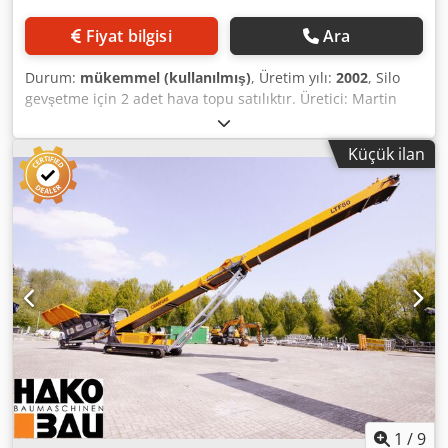
Fiyat bilgisi
Ara
Durum:
mükemmel (kullanılmış)
, Üretim yılı:
2002
, Silo
gevşetme için 2 adet hava topu satılıktır. Üretici: Martin
Engineering Kapasite: 50 litre Çalışma basıncı: 8 bar Djdpfx
Aoh A H Thjcdswa Üretim yılı: 2002 1 adet Kapasite: 25 litre
Küçük ilan
Çalışma basıncı: 10 bar İnşaat yılı: 2011
1
/
9