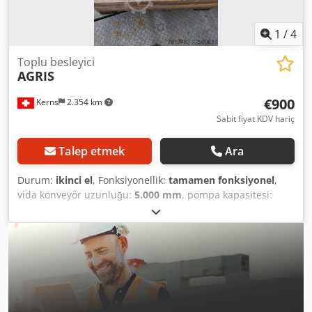
1
/
4
Toplu besleyici
AGRIS
€900
Kerns
2.354 km
Sabit fiyat KDV hariç
Talep etmek
Ara
Durum:
ikinci el
, Fonksiyonellik:
tamamen fonksiyonel
,
vida konveyör uzunluğu:
5.000 mm
, pompa kapasitesi:
1.000 l/dak
, Satışa sunulan ürün: Dökme malzemeler için
kullanılan, 5 metre hortum uzunluğuna sahip, esnek bir
helezon konveyörüdür (spiralli konveyör). Üç fazlı motoru
ve redüktörlü dişli kutusu bulunmaktadır. Cihaz, sabit bir
boru yerine, esnek bir plastik hortum içinde çalıştığı için
kolayca taşınabilir, esnek bir şekilde kullanılabilir ve
malzeme taşımada naziktir (düşük toz ve gürültü üretimi).
Cihazı ikinci el olarak satın aldık ve kısa bir süre test ettik.