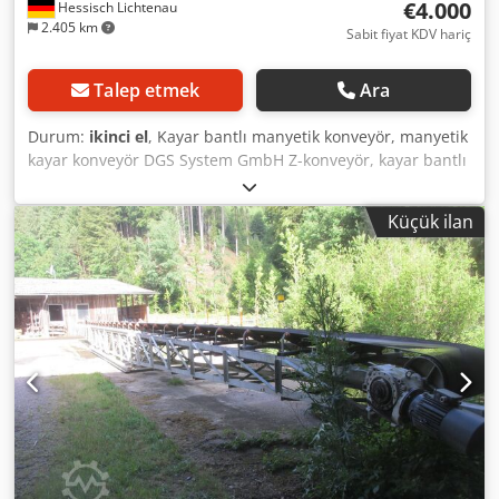
€4.000
Hessisch Lichtenau
2.405 km
Sabit fiyat KDV hariç
Talep etmek
Ara
Durum:
ikinci el
, Kayar bantlı manyetik konveyör, manyetik
kayar konveyör DGS System GmbH Z-konveyör, kayar bantlı
konveyör, konveyör bant, manyetik bantlı konveyör Tip no:
MBF 326P31,75 Com. no: 44489-10 Yapım yılı 2017 Kızak
Küçük ilan
genişliği 300 mm Kalıcı mıknatıslar arasındaki mesafe 250
mm Yerleştirme uzunluğu yakl. 3400 mm (gövde kutusuna
kadar) Kaydırma uzunluğu yaklaşık 3900 mm (üst yapı
kutusu olmadan) Kızak yüksekliği 210 mm Yerleştirme
genişliği gövde 370 mm Dwjdpfei Huzxox Acdoa Tesviye
ayakları için dişli bağlantıların kayma genişliği 410 mm
Gövde kutusunda ekleme genişliği 470 mm Taşıma
yüksekliği - boşaltma yüksekliği yakl. 1040 mm Konveyör
hızı yaklaşık 2 metre/dak. Motor gücü kayış tahriki 0,37 kW
Şebeke bağlantısı 400 Volt, 50 Hz - Kalıcı mıknatıslarla
donatılmış sirkülasyon zinciri Alan gereksinimi U x G x Y
5200 x 700 x 1500 mm Ağırlık 410 kg Çok iyi durumda