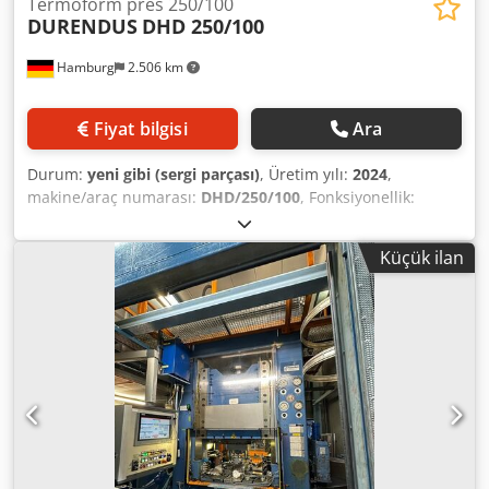
Termoform pres 250/100
DURENDUS
DHD 250/100
Hamburg
2.506 km
Fiyat bilgisi
Ara
Durum:
yeni gibi (sergi parçası)
, Üretim yılı:
2024
,
makine/araç numarası:
DHD/250/100
, Fonksiyonellik:
tamamen fonksiyonel
, giriş voltajı:
400 V
, presleme
kuvveti:
250 t
, strok boyu:
600 mm
, işletme hızı:
170 mm/s
,
Küçük ilan
geri hız:
250 mm/s
, masa genişliği:
1.200 mm
, masa
uzunluğu:
1.000 mm
, koç plakası genişliği:
1.200 mm
,
tabla uzunluğu:
1.000 mm
, toplam uzunluk:
2.000 mm
,
toplam genişlik:
2.700 mm
, toplam yükseklik:
4.500 mm
,
kumanda kabini yüksekliği:
1.800 mm
, kontrol paneli
uzunluğu:
800 mm
, kontrol kabini genişliği:
500 mm
, kalıp
yastığı kuvveti:
100 t
, kalıp yastığı stroku:
200 mm
, elektrik
sigortası:
63 A
, montaj yüksekliği:
900 mm
, basınç:
235 bar
,
Euroblech 2024 fuar makinesi - Hamburg konumu.
Dsdpfettriajx Aavsck