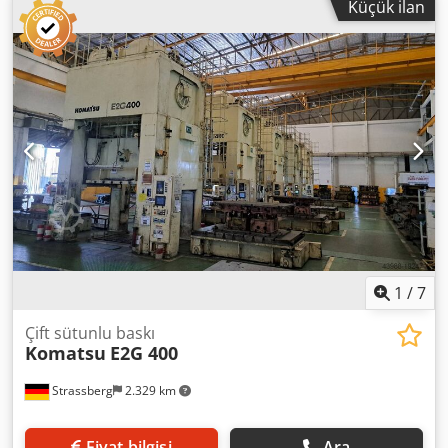
Küçük ilan
Djdpfx Aswnn Rtoavsck Tabla çekme minderi kuvveti: 80 t
Çekme minderi stroku: 250 mm Dakikadaki strok sayısı: 15 -
30 dak-1 Koçtaki maksimum takım ağırlığı: 4000 kg Güç
gereksinimi: 70 kW Zemin üstü yükseklik yaklaşık: 8000 mm
Makine ağırlığı yaklaşık: 150 t Standart donanım 2 çekme
minderi silindiri, iki plaka
1
/
7
Çift sütunlu baskı
Komatsu
E2G 400
Strassberg
2.329 km
Fiyat bilgisi
Ara