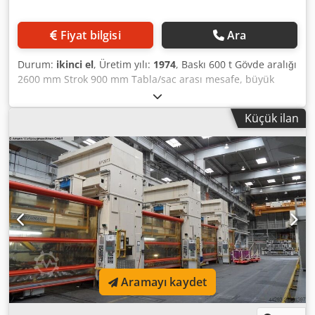
Fiyat bilgisi
Ara
Durum:
ikinci el
, Üretim yılı:
1974
, Baskı 600 t Gövde aralığı
2600 mm Strok 900 mm Tabla/sac arası mesafe, büyük
strok yukarı, üstten ayarlı 1600 mm Tabla alanı 2500 x 1730
mm Tabla içi çekme yastığı kuvveti 250 t Tabla içi çekme
Küçük ilan
yastığı stroku 400 mm Koç içi çekme yastığı kuvveti 63 t Koç
içi çekme yastığı stroku 150 mm Koç alanı 2500 x 1730 mm
Yan gövde geçişi 1100 mm Tabla içi çekme yastığı hidrolik,
kontrollü Koç içi çekme yastığı hidrolik, kontrollü Makine
2005 yılında revizyondan geçmiştir Dcsdpfx Asyn R D Ijavsk
Pres hattında takip presi
Aramayı kaydet