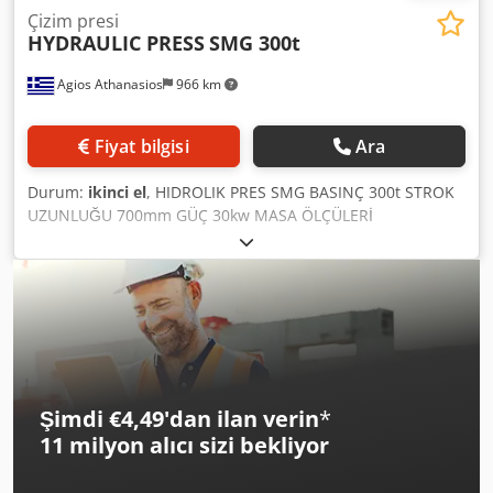
Çizim presi
HYDRAULIC PRESS
SMG 300t
Agios Athanasios
966 km
Fiyat bilgisi
Ara
Durum:
ikinci el
, HIDROLIK PRES SMG BASINÇ 300t STROK
UZUNLUĞU 700mm GÜÇ 30kw MASA ÖLÇÜLERİ
1500(1600)x1300mm AŞAĞI MASA ÖLÇÜLERİ
1500(1600)x1300mm YASTIK 100t YASTIK UZUNLUĞU 280
mm Dcedpfx Aajtndu Usvok AĞIRLIK 28.000kgr YENI GIBI
TAM YENILEME HER ŞEYİ DEĞİŞTİRİN (MÜHÜRLER
POMPALAR vb.)
Şimdi €4,49'dan ilan verin
*
11 milyon alıcı
sizi bekliyor