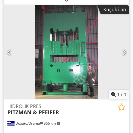
Küçük ilan
1
/
1
HİDROLİK PRES
PITZMAN & PFEIFER
Doxato/Drama
966 km