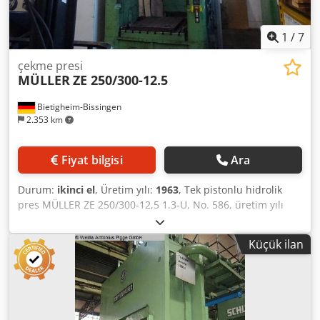
1
/
7
çekme presi
MÜLLER
ZE 250/300-12.5
Bietigheim-Bissingen
2.353 km
Fiyat bilgisi
Ara
Durum:
ikinci el
, Üretim yılı:
1963
, Tek pistonlu hidrolik
pres MÜLLER ZE 250/300-12,5 1.3-U, No. 586, üretim yılı
1963, presleme kuvveti 250 ton, çalışma alanı 1.300 x 1.100
x 1.000 mm, sonradan takılmış ROMA güvenlikli sürgülü
Küçük ilan
kapı (üretim yılı 2012) ile birlikte. Dodoyhqqnopfx Aavjck