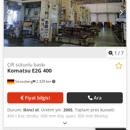
1
/
7
Çift sütunlu baskı
Komatsu
E2G 400
Strassberg
2.329 km
Fiyat bilgisi
Ara
Durum:
ikinci el
, Üretim yılı:
2005
, Toplam pres kuvveti:
400 t Koç stroku: 500 mm Koç ayarı: 350 mm Montaj
yüksekliği: 1250 mm Tabla bağlama yüzeyi yaklaşık: 2500 x
1500 mm Koç bağlama yüzeyi yaklaşık: 2500 x 1500 mm