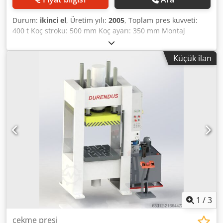
Durum:
ikinci el
, Üretim yılı:
2005
, Toplam pres kuvveti:
400 t Koç stroku: 500 mm Koç ayarı: 350 mm Montaj
yüksekliği: 1250 mm Tabla bağlama alanı yaklaşık: 2500 x
1500 mm Koç bağlama alanı yaklaşık: 2500 x 1500 mm
Küçük ilan
Dakikadaki strok sayısı: 15 - 30 min-1 Koç üzerindeki
maksimum kalıp ağırlığı: 4000 kg Güç ihtiyacı: 70 kW Zemin
üzerindeki yükseklik yaklaşık: 8000 mm Makine ağırlığı
yaklaşık: 150 t Dsdpfx Aswnpaveaveck Standart donanım
Çekme yastığı silindiri olmadan
1
/
3
çekme presi