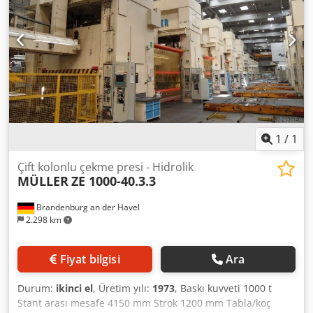
1
/
1
Çift kolonlu çekme presi - Hidrolik
MÜLLER
ZE 1000-40.3.3
Brandenburg an der Havel
2.298 km
Fiyat bilgisi
Ara
Durum:
ikinci el
, Üretim yılı:
1973
, Baskı kuvveti 1000 t
Stant arası mesafe 4150 mm Strok 1200 mm Tabla/koç