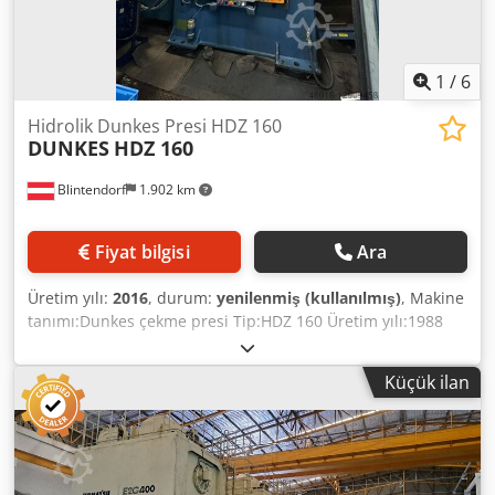
1
/
6
Hidrolik Dunkes Presi HDZ 160
DUNKES
HDZ 160
Blintendorf
1.902 km
Fiyat bilgisi
Ara
Üretim yılı:
2016
, durum:
yenilenmiş (kullanılmış)
, Makine
tanımı:Dunkes çekme presi Tip:HDZ 160 Üretim yılı:1988
Dcodpfx Aajpl T Rwevsk Yeniden inşa yılı:2016 Elektrik
çizimi:16001E1 Çalışma gerilimi: 3AC 400V Frekans:50Hz
Küçük ilan
Nominal akım:100A Kontrol gerilimi: 24 VDC