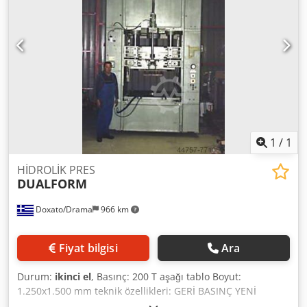
1
/
1
HİDROLİK PRES
DUALFORM
Doxato/Drama
966 km
Fiyat bilgisi
Ara
Durum:
ikinci el
, Basınç: 200 T aşağı tablo Boyut:
1.250x1.500 mm teknik özellikleri: GERİ BASINÇ YENİ
ELEKTRİKLİ VE HİDROLİK SİSTEMLER Dcjdpfxj Du Umj Aavek