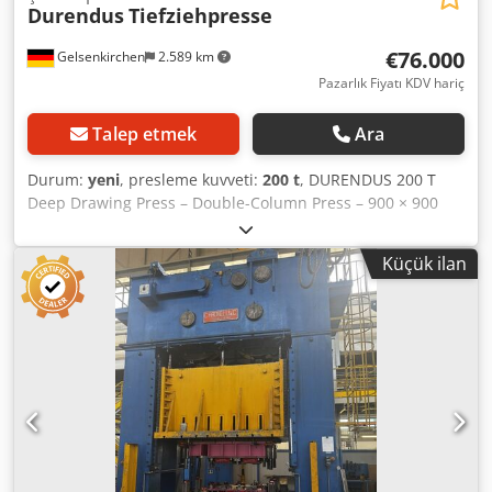
Durendus
Tiefziehpresse
€76.000
Gelsenkirchen
2.589 km
Pazarlık Fiyatı KDV hariç
Talep etmek
Ara
Durum:
yeni
, presleme kuvveti:
200 t
, DURENDUS 200 T
Deep Drawing Press – Double-Column Press – 900 × 900
mm Table, 80 T Drawing Cushion The machine shown here
was already manufactured and delivered as a custom
Küçük ilan
order for a client. We can produce this machine for you
again on short notice – gladly taking into account your
individual options and requirements. This is a hydraulic
deep drawing press with integrated drawing cushion
functionality, suitable for forming processes, drawing
operations, and precise sheet metal processing. Base
price: €76,000 net Options (on request): The listed options
are based on realized customer projects and allow for
targeted adaptation of the machine to each specific
application. The basic machine is supplied in a functional