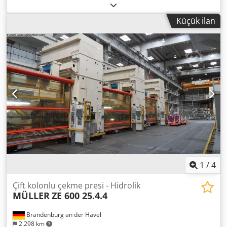
arası mesafe, büyük strok yukarıda, üst ayar 2100 mm
Tabla ölçüsü 4000 x 2200 mm Tabladaki çekme yastığı
Küçük ilan
basıncı 360 t Tabladaki çekme yastığı stroku 300 mm
Koçtaki çekme yastığı basıncı 100 t Koçtaki çekme yastığı
stroku 150 mm Koç yüzeyi 4000 x 2200 mm Yan stant geçişi
1300 mm Dcedsyn R D Uopfx Aavsk Tablada çekme yastığı
hidrolik, kontrollü Koçta çekme yastığı hidrolik, kontrollü
Kesme darbe amortisörü hidrolik Makine ağırlığı yaklaşık
280 t Makine 1999 yılında revizyondan geçirilmiştir. Baskı
hattı için ardışık pres.
1
/
4
Çift kolonlu çekme presi - Hidrolik
MÜLLER
ZE 600 25.4.4
Brandenburg an der Havel
2.298 km