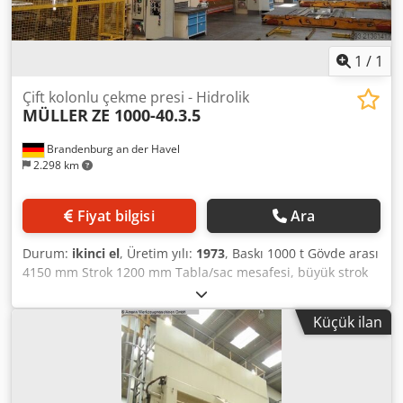
1
/
1
Çift kolonlu çekme presi - Hidrolik
MÜLLER
ZE 1000-40.3.5
Brandenburg an der Havel
2.298 km
Fiyat bilgisi
Ara
Durum:
ikinci el
, Üretim yılı:
1973
, Baskı 1000 t Gövde arası
4150 mm Strok 1200 mm Tabla/sac mesafesi, büyük strok
üstte, üst ayar 2100 mm Tabla ölçüsü 4000 x 2200 mm
Djdpfx Aaeyn R Elevsck Tabla içi çekme yastığı basıncı 360 t
Küçük ilan
Tabla içi çekme yastığı stroku 300 mm Pres kafasında
çekme yastığı basıncı 100 t Pres kafasında çekme yastığı
stroku 150 mm Pres kafası yüzeyi 4000 x 2200 mm Yan
gövde geçişi 1300 mm Tabla içi çekme yastığı hidrolik,