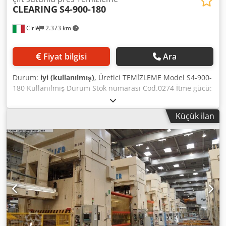
CLEARING
S4-900-180
Ciriè
2.373 km
Fiyat bilgisi
Ara
Durum:
iyi (kullanılmış)
, Üretici TEMİZLEME Model S4-900-
180 Kullanılmış Durum Stok numarası Cod.0274 İtme gücü:
900 ton. İtme noktaları No. 4 Piston Kızak stroku 940 mm.
Kaydırma ayarı 762 mm. Strok sayısı/dakika No. 16 PMI'da
Küçük ilan
kalıp boşluğu 1,412 mm. Kızak boyutu 4,572 mm. x 2,438
mm. Tabla boyutu 4.572 mm. x 2.130 mm, Çekilebilir
taşıyıcı Mevcut Dcsdpfx Astzy R Njavjk Önden açıklık 4.622
mm. Omuzda yanal geçiş 1.400 mm. Hidrolik güvenlik
Mevcut Taban çerçevesindeki minder Mevcut Alt plaka
stroku 280 mm.