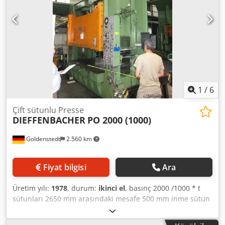
1
/
6
Çift sütunlu Presse
DIEFFENBACHER
PO 2000 (1000)
Goldenstedt
2.560 km
Fiyat bilgisi
Ara
Üretim yılı:
1978
, durum:
ikinci el
, basınç 2000 /1000 * t
sütunları 2650 mm arasındaki mesafe 500 mm inme sütun
seyahat - yan 500 x 1000 mm piston çapı 710 mm Piston 2
sayısı tablo mesafe / 1000 mm ram çalışma basıncı 130 /