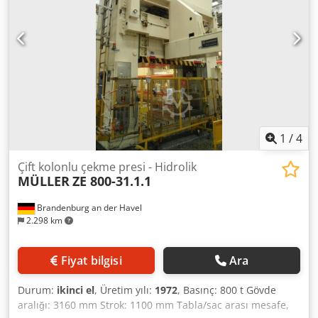
kontrollü Pres kafasında çekme yastığı hidrolik, kontrollü
Kesme darbe sönümlemesi hidrolik Makine ağırlığı yaklaşık
280 t Makine 1999 yılında revize edilmiştir. Bir pres
hattında ardışık pres.
1
/
4
Çift kolonlu çekme presi - Hidrolik
MÜLLER
ZE 800-31.1.1
Brandenburg an der Havel
2.298 km
Fiyat bilgisi
Ara
Durum:
ikinci el
, Üretim yılı:
1972
, Basınç: 800 t Gövde
aralığı: 3160 mm Strok: 1100 mm Tabla/sac arası mesafe,