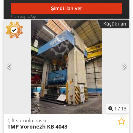
Şimdi ilan ver
*ilan başına/ay
Küçük ilan
1
/
13
Çift sütunlu baskı
TMP Voronezh
KB 4043