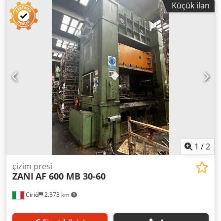
Küçük ilan
kaydı: 150 mm. Dakikada vuruş sayısı: 20 c/dak. Strok: 500
mm. PMI'da kalıp boşluğu: 1.118 mm. Ana motor gücü: 30
kw Hidrolik güvenlik: mevcut Ağırlık: 82 ton.
1
/
2
çizim presi
ZANI
AF 600 MB 30-60
Ciriè
2.373 km