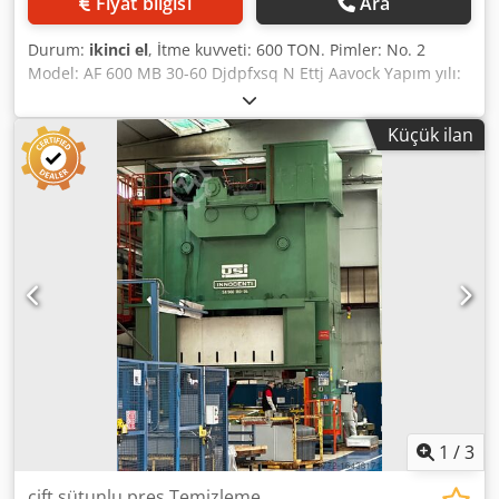
Fiyat bilgisi
Ara
Durum:
ikinci el
, İtme kuvveti: 600 TON. Pimler: No. 2
Model: AF 600 MB 30-60 Djdpfxsq N Ettj Aavock Yapım yılı:
1994 Masa boyutu: 3.000 X 1.600 mm. Slayt boyutu: 3.000 X
1.600 mm. Önden geçiş: 3.000 mm. Yan geçiş: 1.200 mm.
Küçük ilan
Slayt kaydı: 150 mm. Dakikada vuruş sayısı: 20 c/dak. Strok:
500 mm. PMI'da kalıp boşluğu: 1.118 mm. Ana motor gücü:
30 kw Hidrolik güvenlik: mevcut Ağırlık: 110 ton.
1
/
3
çift sütunlu pres Temizleme