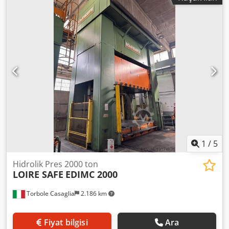
yaklaşık 13400 kg Dcjdpfxjycin Uo Aavek
1
/
5
Hidrolik Pres 2000 ton
LOIRE SAFE
EDIMC 2000
Torbole Casaglia
2.186 km
Fiyat bilgisi
Ara