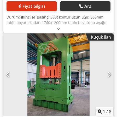
Fiyat bilgisi
Ara
Durum:
ikinci el
, Basınç: 300t kontur uzunluğu: 500mm
tablo boyutu kadar: 1760x1200mm tablo boyutunu aşağı:
1760x1200mm geri basınç: 100t ağırlık: 33000kgr yeni
hidrolik ve elektrik sistemleri çok İYİ DURUMDA Deds
Küçük ilan
Dvatopfx Aaveck
1
/
8