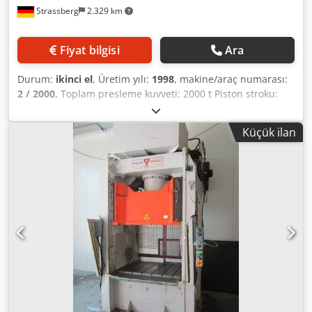
Strassberg
2.329 km
Fiyat bilgisi
Ara
Durum:
ikinci el
, Üretim yılı:
1998
, makine/araç numarası:
2 / 2000
, Toplam presleme kuvveti: 2000 t Piston stroku:
900 mm Piston ayarı: 800 mm Montaj yüksekliği (strok
aşağıda, ayar yukarıda): 1800 mm Ayaklıklar arasındaki
Küçük ilan
mesafe (sol-sağ): 5040 mm Yağ toplama haznesi arasındaki
mesafe: 4840 mm Yan geçiş: 2600 x 2400 mm Masa
üzerinde sabitleme alanı (yaklaşık): 5000 x 2700 mm Piston
üzerinde sabitleme alanı (yaklaşık): 5000 x 2700 mm Masa
üzerinde çekme yastığı kuvveti: 400 t Çekme yastığı stroku:
350 mm Çekme yastığı alanı: 4200 x 2100 mm Piston çekme
yastığı kuvveti: 200 t Pistonda itici stroku: 200 mm
Dakikadaki strok sayısı: 8 - 14 adet/dakika Dcodpfxeyvz Ste
Aavek Güç ihtiyacı: 350 kW Zeminden yükseklik (yaklaşık):
11350 mm Piston üzerindeki maksimum takım ağırlığı:
40000 kg Toplam takım ağırlığı: 80000 kg Makine ağırlığı
(yaklaşık): 580 t Standart ekipman Öne doğru hareket eden