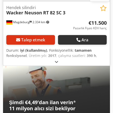
sağlayabiliriz.
Hendek silindiri
Wacker Neuson
RT 82 SC 3
€11.500
Magdeburg
2.334 km
Pazarlık Fiyatı KDV hariç
Talep etmek
Ara
Durum:
iyi (kullanılmış)
, Fonksiyonellik:
tamamen
fonksiyonel
, Üretim yılı:
2017
, çalışma saatleri:
390 h
,
Hendek silindiri No.3 Wacker Neuson RT 82 SC 3, 2017
model, 390 çalışma saati, 1495 kg ağırlık, 14,8 kW Kohler
dizel motor, Seri No: 24386997, uzaktan kumanda ve kablo
kontrollü, tam çalışır durumda, genişletme aparatları ile
birlikte. Dodpfx Ahoym N N He Ssck
Şimdi €4,49'dan ilan verin
*
11 milyon alıcı
sizi bekliyor