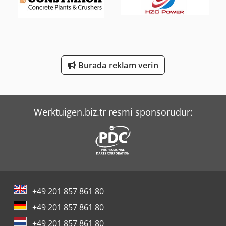
Mercedes-Benz V
Sahinler Bt 114 - S
Sennebogen 818 E
Burada reklam verin
Tec Freetec
Tec Rotec
Werktuigen.biz.tr resmi sponsorudur:
+49 201 857 861 80
+49 201 857 861 80
+49 201 857 861 80