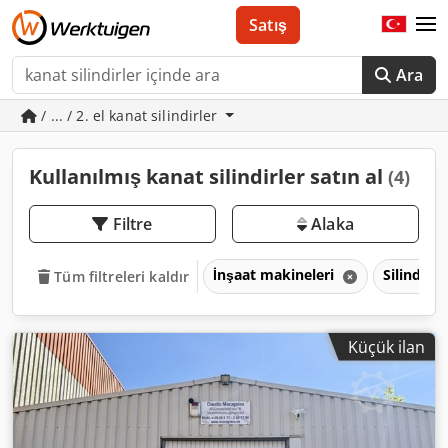
Satış
Ara
/ ... / 2. el kanat silindirler
Kullanılmış kanat silindirler satın al
(4)
Filtre
Alaka
İnşaat makineleri
Silindirl
Tüm filtreleri kaldır
Küçük ilan