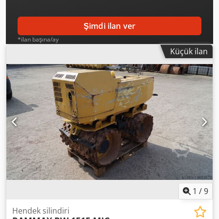
Şimdi ilan ver
*ilan başına/ay
Küçük ilan
1
/
9
Hendek silindiri