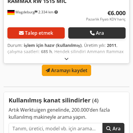
RAMMAX
RW 1515 MIC
€6.000
Magdeburg
2.334 km
Pazarlık Fiyatı KDV hariç
Talep etmek
Ara
Durum:
işlem için hazır (kullanılmış)
, Üretim yılı:
2011
,
çalışma saatleri:
685 h
, Hendek silindiri Ammann Rammax
RW 1515 MIC, yapım yılı 2011, 685 çalışma saati, ağırlık
1480 kg, radyo kumandalı ve kablolu kumandalı, servis
Aramayı kaydet
yapıldı (yağ, yağ filtresi, her iki hava filtresi), egzoz
kendinden yapılı, Ser.Nr.50373, cihaz çalışır durumda
Dodpjqazzhefx Ah Sjck
Kullanılmış kanat silindirler
(4)
Artık Werktuigen genelinde, 200.000’den fazla
kullanılmış makineyle arama yapın.
Ara