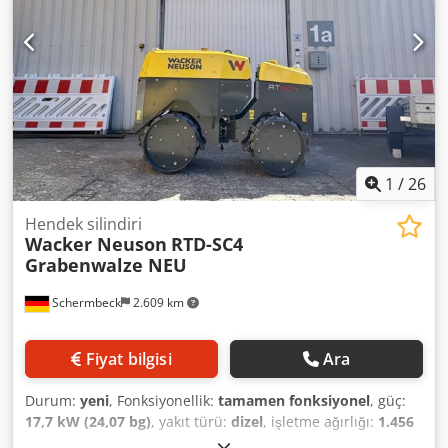
1
/
26
Hendek silindiri
Wacker Neuson
RTD-SC4
Grabenwalze NEU
Schermbeck
2.609 km
Fiyat bilgisi
Ara
Durum:
yeni
, Fonksiyonellik:
tamamen fonksiyonel
, güç:
17,7 kW (24,07 bg)
, yakıt türü:
dizel
, işletme ağırlığı:
1.456
kg
, Üretim yılı:
2026
, Wacker Neuson RTD-SC4 Hendek