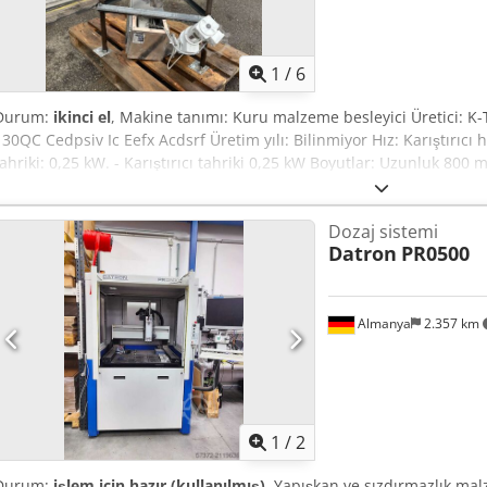
1
/
6
Durum:
ikinci el
, Makine tanımı: Kuru malzeme besleyici Üretici: K
130QC Cedpsiv Ic Eefx Acdsrf Üretim yılı: Bilinmiyor Hız: Karıştırıcı h
tahriki: 0,25 kW. - Karıştırıcı tahriki 0,25 kW Boyutlar: Uzunluk 800
1200mm Boş ağırlık: 100 kg Teknik. Dokümantasyon: Hayır Açıklama: 
rpm Durum: Kullanılmış Fiyat: İstek üzerine
Dozaj sistemi
Datron
PR0500
Almanya
2.357 km
1
/
2
Durum:
işlem için hazır (kullanılmış)
, Yapışkan ve sızdırmazlık mal