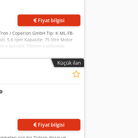
Fiyat bilgisi
-Tron / Coperion GmbH Tip: K-ML-FB-
ızı: 5,6 rpm Kapasite: 75 litre Motor
 mm x genişlik 700mm x yükseklik
Karıştırma tahriki 0,25 kW, hız 5,6
Küçük ilan
Daha fazla fotoğraf
isteyin
Fiyat bilgisi
zemeleri için bir Datron dozaj ve