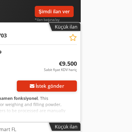
Şimdi ilan ver
*ilan başına/ay
Küçük ilan
703
€9.500
Sabit fiyat KDV hariç
İstek gönder
amen fonksiyonel
, This
for weighing and filling powder,
ners to be processed are manually
less steel hopper – capacity approx. 20
 chute. Once the pre-set weight is
Küçük ilan
mart FL
ownward into the container through a