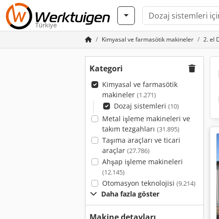
Türkiye
Kimyasal ve farmasötik makineler
2. el 
Kategori
Kimyasal ve farmasötik
makineler
(1.271)
Dozaj sistemleri
(10)
Metal işleme makineleri ve
takım tezgahları
(31.895)
Taşıma araçları ve ticari
araçlar
(27.786)
Ahşap işleme makineleri
(12.145)
Otomasyon teknolojisi
(9.214)
Daha fazla göster
Makine detayları