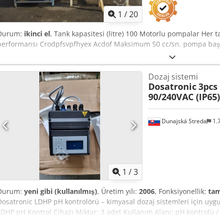
1
/
20
Durum:
ikinci el
, Tank kapasitesi (litre) 100 Motorlu pompalar Her t
performansı Crodpfsvpfhyex Acdof Maksimum 50 cc/sn. pompa başı
Dozaj sistemi
Dosatronic
3pcs
90/240VAC (IP65)
Dunajská Streda
1.
1
/
3
Durum:
yeni gibi (kullanılmış)
, Üretim yılı:
2006
, Fonksiyonellik:
tam
Dosatronic LDHP pH kontrolörü – kimyasal dozaj sistemleri için uygun
LDHP pH Kontrol Cihazı Miktar: 3 adet Kullanım Alanı: pH kontrolü 