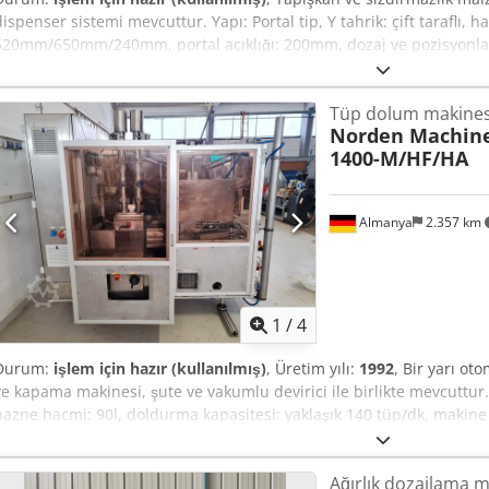
dispenser sistemi mevcuttur. Yapı: Portal tip, Y tahrik: çift taraflı, 
520mm/650mm/240mm, portal açıklığı: 200mm, dozaj ve pozisyonlama
+/-0,02mm. Makine ölçüleri X/Y/Z: yaklaşık 1300mm/1300mm/1950mm,
Dokümantasyon mevcut. Yerinde inceleme mümkündür. Codpfx Ac
Tüp dolum makines
Norden Machin
1400-M/HF/HA
Almanya
2.357 km
1
/
4
Durum:
işlem için hazır (kullanılmış)
, Üretim yılı:
1992
, Bir yarı o
ve kapama makinesi, şute ve vakumlu devirici ile birlikte mevcuttu
hazne hacmi: 90l, doldurma kapasitesi: yaklaşık 140 tüp/dk, makine b
2500mm/1400mm/2400mm, ağırlık: yaklaşık 3300kg. Dokümantasyon
mümkündür. Credpfxoxn Aago Acdjf
Ağırlık dozajlama m