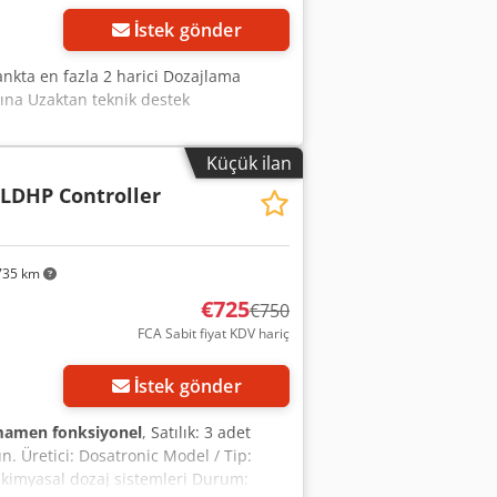
İstek gönder
ankta en fazla 2 harici Dozajlama
na Uzaktan teknik destek
Küçük ilan
 LDHP Controller
735 km
€725
€750
FCA Sabit fiyat KDV hariç
İstek gönder
amen fonksiyonel
, Satılık: 3 adet
. Üretici: Dosatronic Model / Tip:
/ kimyasal dozaj sistemleri Durum: