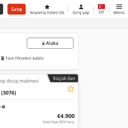
Satış
Dil
Alışveriş listesi
(0)
Giriş yap
Menü
Alaka
Tüm filtreleri kaldır
Küçük ilan
hip dozaj makinesi
(3076)
m
€4.900
Sabit fiyat KDV hariç