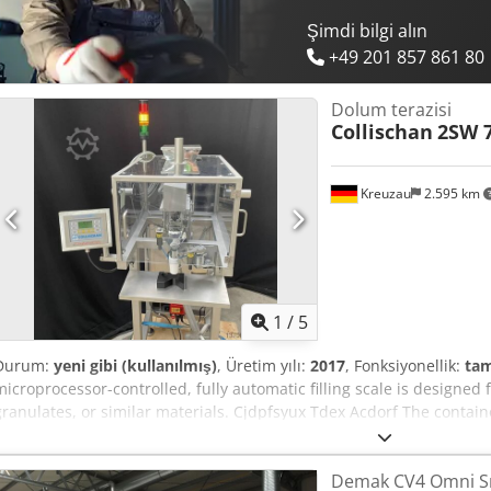
Şimdi bilgi alın
+49 201 857 861 80
Dolum terazisi
Collischan
2SW 
Kreuzau
2.595 km
1
/
5
Durum:
yeni gibi (kullanılmış)
, Üretim yılı:
2017
, Fonksiyonellik:
tam
microprocessor-controlled, fully automatic filling scale is designed 
granulates, or similar materials. Cjdpfsyux Tdex Acdorf The contai
placed beneath the filling station. The product is loaded via a stain
litres – and conveyed forward into the weighing area via a vibrating
Demak CV4 Omni S
achieved, the weighing pan opens and the product is discharged d