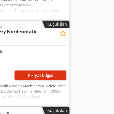
hareket mesafesi X/Y/Z:
 hızı: 16m/dk, tekrar hassasiyeti:
 ağırlık: yaklaşık 600kg.
oyh Nwkodsrf
Küçük ilan
i
ery
Nordenmatic
Fiyat bilgisi
tomatik Norden Machinery tüp doldurma
r. Doldurma hacmi aralığı: 1ml-300ml,
oyutları X/Y/Z: yaklaşık
 mevcut. Yerinde inceleme
Küçük ilan
akinesi