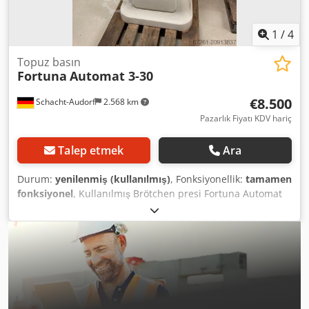
1
/
4
Topuz basın
Fortuna
Automat 3-30
€8.500
Schacht-Audorf
2.568 km
Pazarlık Fiyatı KDV hariç
Talep etmek
Ara
Durum:
yenilenmiş (kullanılmış)
, Fonksiyonellik:
tamamen
fonksiyonel
, Kullanılmış Brötchen presi Fortuna Automat
3-30, revize edilmiş, boyut 3, köşeli kesim fonksiyonu ile, 3
şekillendirme tablası, yeni paslanmaz çelik bıçak, 30
parçalık, makine no: A3-8989 E, hamur parçası ağırlığı 32 -
70 g, hamur kapasitesi yaklaşık 960 - 2.100 g, 147 cm
yükseklik, 69 cm genişlik, 80 cm derinlik, ağırlık 540 kg, 6 A,
380 V, 50 Hz. Csdox Tizqspfx Alyerf