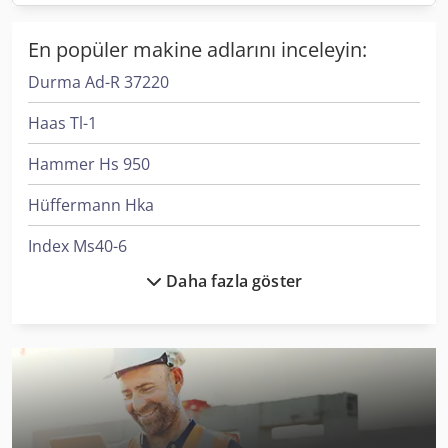
En popüler makine adlarını inceleyin:
Durma Ad-R 37220
Haas Tl-1
Hammer Hs 950
Hüffermann Hka
Index Ms40-6
Daha fazla göster
Kapema Bm 25
Komatsu Hb365Lc-3
Lagun L 1400
Lagun L 850