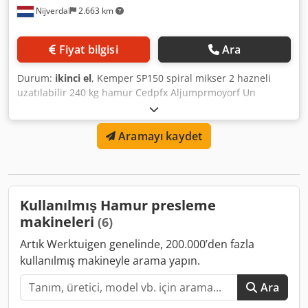
Nijverdal
2.663 km
Fiyat bilgisi
Ara
Durum:
ikinci el
, Kemper SP150 spiral mikser 2 hazneli
uzatılabilir 240 kg hamur Cedpfx Aljumprmoyorf Un
kapasitesi 150kg KDV kapasitesi 355 litre
Aramayı kaydet
Kullanılmış Hamur presleme
makineleri
(6)
Artık Werktuigen genelinde, 200.000’den fazla
kullanılmış makineyle arama yapın.
Ara