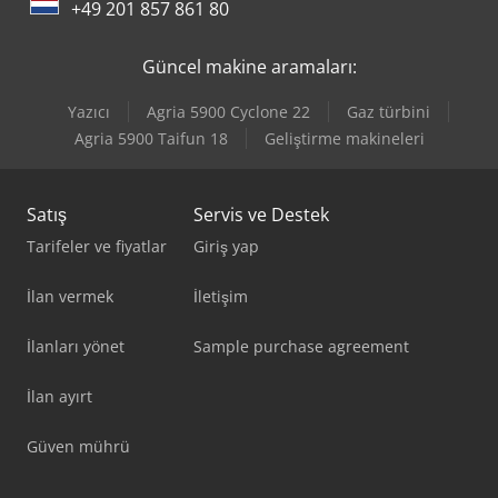
+49 201 857 861 80
Güncel makine aramaları:
Yazıcı
Agria 5900 Cyclone 22
Gaz türbini
Agria 5900 Taifun 18
Geliştirme makineleri
Satış
Servis ve Destek
Tarifeler ve fiyatlar
Giriş yap
İlan vermek
İletişim
İlanları yönet
Sample purchase agreement
İlan ayırt
Güven mührü