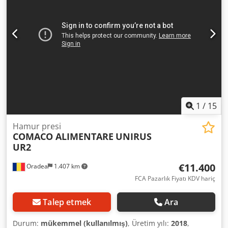
1
/
15
Hamur presi
COMACO ALIMENTARE
UNIRUS
UR2
€11.400
Oradea
1.407 km
FCA Pazarlık Fiyatı KDV hariç
Talep etmek
Ara
Durum:
mükemmel (kullanılmış)
, Üretim yılı:
2018
,