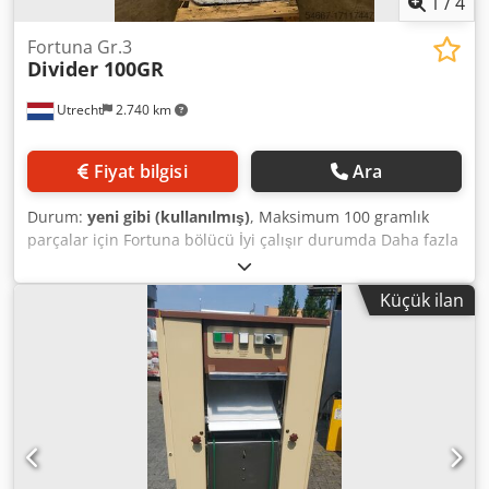
1
/
4
Fortuna Gr.3
Divider 100GR
Utrecht
2.740 km
Fiyat bilgisi
Ara
Durum:
yeni gibi (kullanılmış)
, Maksimum 100 gramlık
parçalar için Fortuna bölücü İyi çalışır durumda Daha fazla
bilgi için lütfen bir istek gönderin Credpfx Aeumpkiolysf
Küçük ilan