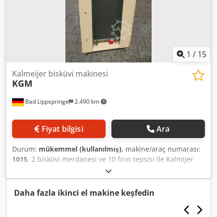
1
/
15
Kalmeijer bisküvi makinesi
KGM
Bad Lippspringe
2.490 km
Fiyat bilgisi
Ara
Durum:
mükemmel (kullanılmış)
, makine/araç numarası:
1015
, 2 bisküvi merdanesi ve 10 fırın tepsisi ile Kalmijer
bisküvi makinesi elden geçirildi Yeni emiş kayışı Yeni bıçak
Yeni çekme kayışları ve makinenin diğer bazı parçaları
yenilendi Credpfx Aloc Urlweysf
Daha fazla ikinci el makine keşfedin