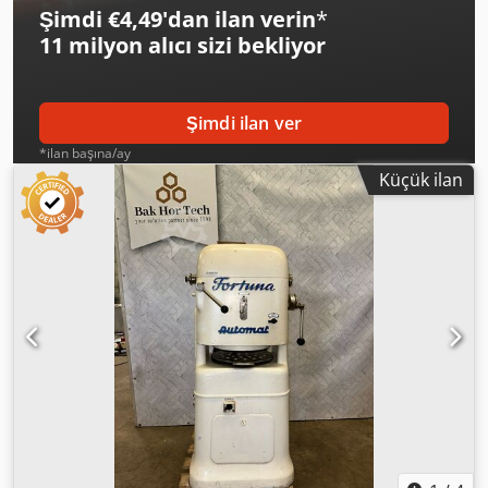
Şimdi €4,49'dan ilan verin
*
11 milyon alıcı
sizi bekliyor
Şimdi ilan ver
*ilan başına/ay
Küçük ilan