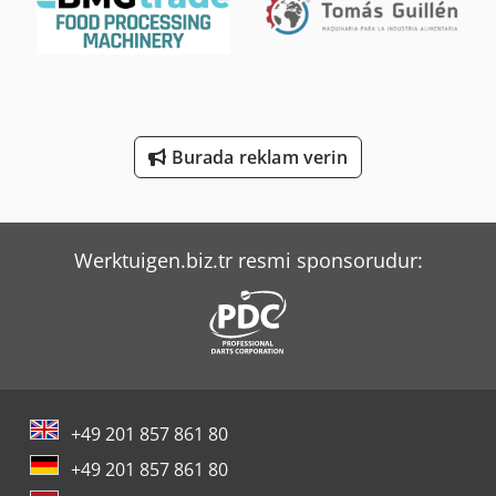
Sahinler Bt 114 - S
Sahinler Hkm 65
Tec Freetec
Tec Rotec
Burada reklam verin
Yeong Chin Machinery Industries Co. Ltd. (Ycm) Nfx400A
Werktuigen.biz.tr resmi sponsorudur:
+49 201 857 861 80
+49 201 857 861 80