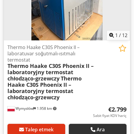
1
/
12
Thermo Haake C30S Phoenix II –
laboratuvar soğutmalı-ısıtmalı
termostat
Thermo Haake C30S Phoenix II –
laboratoryjny termostat
chłodząco-grzewczy
Thermo
Haake C30S Phoenix II –
laboratoryjny termostat
chłodząco-grzewczy
€2.799
Wymysłów
1.958 km
Sabit fiyat KDV hariç
Talep etmek
Ara