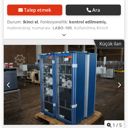
Talep etmek
Ara
Durum:
ikinci el
, Fonksiyonellik:
kontrol edilmemiş
,
makine/araç numarası:
LABO-100
, Kullanılmış Kirsch
LABO-100 laboratuvar tipi buzdolabı. Codpsw H Nvbsfx Af
Uerf Üretici: Kirsch Model: Labo 100 Voltaj: 220 volt, 50/60
Küçük ilan
Hz • Kapasite: 95 Litre • İç boyutlar: 440x430x470 mm •
Sıcaklık aralığı: +2 ila +20 derece
1
/
5