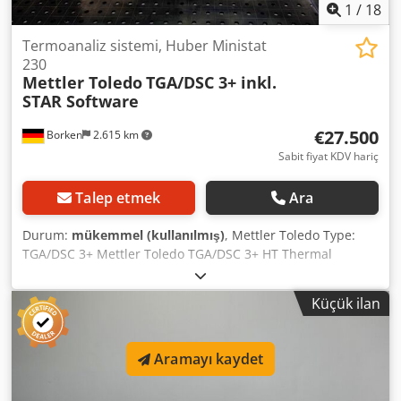
1
/
18
Termoanaliz sistemi, Huber Ministat
230
Mettler Toledo
TGA/DSC 3+ inkl.
STAR Software
€27.500
Borken
2.615 km
Sabit fiyat KDV hariç
Talep etmek
Ara
Durum:
mükemmel (kullanılmış)
, Mettler Toledo Type:
TGA/DSC 3+ Mettler Toledo TGA/DSC 3+ HT Thermal
Analysis System + GC401 + XP5U + Huber Ministat – incl.
STAR Software & Dongle For sale is a complete, ready-to-
Küçük ilan
use thermal analysis system from Mettler Toledo in high-
temperature configuration (up to approx. 1600 °C),
including software license (STARᵉ) with hardware dongle.
Aramayı kaydet
System configuration: - TGA/DSC 3+ (combined
thermogravimetry + DSC) - High-temperature furnace (HT,