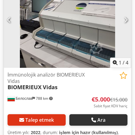
1
/
4
İmmünolojik analizör BIOMERIEUX
Vidas
BIOMERIEUX
Vidas
€5.000
Белослав
788 km
€15.000
Sabit fiyat KDV hariç
Talep etmek
Ara
Üretim yılı:
2022
, durum:
işlem için hazır (kullanılmış)
,