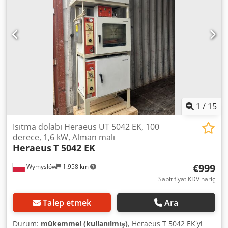
1
/
15
Isıtma dolabı Heraeus UT 5042 EK, 100
derece, 1,6 kW, Alman malı
Heraeus
T 5042 EK
€999
Wymysłów
1.958 km
Sabit fiyat KDV hariç
Talep etmek
Ara
Durum:
mükemmel (kullanılmış)
, Heraeus T 5042 EK'yi