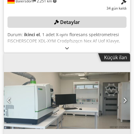
Baiersdorf
2.251 km
34 gün kaldı
Detaylar
Durum:
ikinci el
, 1 adet X-ışını floresans spektrometresi
FISCHERSCOPE XDL-XYM Crodpfszqcn Nex Af Uof Klavye,
monitör ve bilgisayar ile birlikte Renk: Resimlerde
görüldüğü gibi, resimlere ve yerinde incelemeye göre
Küçük ilan
Durum: İkinci el