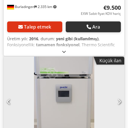
€9.500
Burladingen
2.335 km
EXW Sabit fiyat KDV hariç
Talep etmek
Ara
Üretim yılı:
2016
, durum:
yeni gibi (kullanılmış)
,
Fonksiyonellik:
tamamen fonksiyonel
, Thermo Scientific
CO2 İnkübatör BBD 6220. İç hacim: 220 L. Paslanmaz çelik
iç hazne. Dijital ekranlı folyo kontrol paneli. Sıcaklık
Küçük ilan
güvenlik denetleyicisi. Su seviyesi göstergesi.
Dezenfeksiyon rutini: 180°C/3 saat. Çevre sıcaklık aralığı:
+5°C ila +50°C. CO2 aralığı: 0-20%. Nem: %60-95 rH. Raf
başına azami yük: 5 kg. Toplam azami yük: 30 kg. İç ölçüler
YxGxD: 67x60x50 cm, 6 bölmeye ayrılmış. Dış ölçüler
YxGxD: 85x95x95 cm. 230V, 50/60Hz, 1,2kW.
Crodswurbpjpfx Af Uof Kullanılmamış. Test edildi,
fonksiyon garantili.