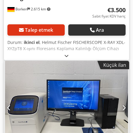
€3.500
Borken
2.615 km
Sabit fiyat KDV hariç
Talep etmek
Ara
Durum:
ikinci el
, Helmut Fischer FISCHERSCOPE X-RAY XDL-
XYZpT8 X-ışını Floresans Kaplama Kalınlığı Ölçüm Cihazı
Üretici: Helmut Fischer GmbH + Co. KG, Almanya Tip: XDL-
XYZpT8 Model: FISCHERSCOPE X-RAY Cihaz Tipi: X-ışını
Küçük ilan
Floresans Ölçüm Cihazı / Kaplama Kalınlığı Ölçüm Cihazı
(XRF / RFA) Satışa sunulan, Helmut Fischer GmbH + Co. KG
üretimi kullanılmış bir X-ışını Floresans ölçüm cihazı.
FISCHERSCOPE X-RAY, X-ışını Floresans (XRF/RFA)
yöntemiyle tahribatsız kaplama kalınlığı ölçümü ve
malzeme analizi için uygundur. Sistem, fonksiyonel
kaplamaların, korozyon önleyici kaplamaların ve çeşitli
metalik kaplamaların ölçümü için tasarlanmıştır ve kalite
kontrol, kaplama teknolojisi, yüzey teknolojisi, araştırma ve
laboratuvar uygulamalarında kullanılmaktadır. Cihaz, bir
depodan çıkarılmış olup, açıkça kontrol edilmemiş ve