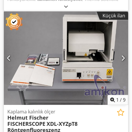
güvenlik çalışma tezgahı MaxiSafe 2030i. Sınıf II. 3 filtreli
versiyon. Segmentli paslanmaz çelik çalışma yüzeyi. 4x
Küçük ilan
230V priz. İç aydınlatma. UV lamba sol/sağ. Kablo geçişi:
8cm (çap). İç bölüm: paslanmaz çelik. Ön kapak: açılır +
motorlu. Credpowurkqjfx Af Ujf Filtre kutusu. Dış ölçüler
YxGxD: 223x190x88cm. İç ölçüler YxGxD: 77x180x60cm.
Çalışma yüksekliği: 76cm. Dokunmatik kontrol paneline
sahip ekran. Kol destekleri. Kullanılmamış. Net yeni fiyat:
19.401,61€. Satın alma tarihi: 04/2024.
1
/
9
Kaplama kalınlık ölçer
Helmut Fischer
FISCHERSCOPE
XDL-XYZpT8
Röntgenfluoreszenz