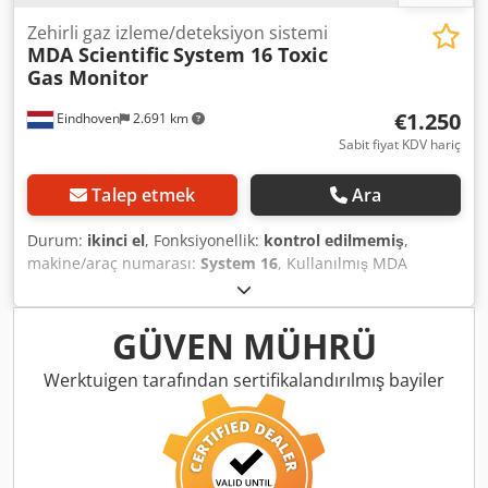
Zehirli gaz izleme/deteksiyon sistemi
MDA Scientific
System 16 Toxic
Gas Monitor
€1.250
Eindhoven
2.691 km
Sabit fiyat KDV hariç
Talep etmek
Ara
Durum:
ikinci el
, Fonksiyonellik:
kontrol edilmemiş
,
makine/araç numarası:
System 16
, Kullanılmış MDA
Scientific System 16 Zehirli Gaz Monitörü Üretici: MDA
Scientific Inc. Model: System 16 Credpsw H Nudefx Af Ujf
Chemcassette Algılama Sistemi / Zehirli Gaz Monitörü
GÜVEN MÜHRÜ
Werktuigen tarafından sertifikalandırılmış bayiler