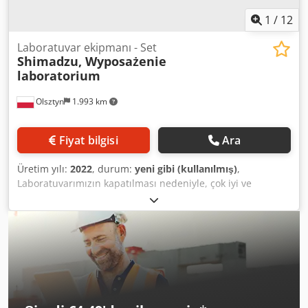
1
/
12
Laboratuvar ekipmanı - Set
Shimadzu, Wyposażenie
laboratorium
Olsztyn
1.993 km
Fiyat bilgisi
Ara
Üretim yılı:
2022
, durum:
yeni gibi (kullanılmış)
,
Laboratuvarımızın kapatılması nedeniyle, çok iyi ve
mükemmel durumda olan laboratuvar ekipmanlarını satışa
sunuyoruz. Tüm ekipmanlar, amaçlarına uygun olarak
kullanılmış, düzenli olarak bakımları yapılmış, teknik olarak
tamamen çalışır durumda ve anında kullanıma hazırdır.
Crodpfxexmhfro Af Ujf Teklifimiz arasında şunlar
bulunmaktadır: LC MS/MS, GC MS, ICP MS,
*Spektrofotometre*, *Çalkalayıcılar*, *Mineralizör*,
*Millipore Milli-Q Direct 8 su arıtma sistemi*, *Laboplay