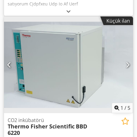
satıyorum Cjdpfxeu Udp Io Af Uerf
Küçük ilan
1
/
5
CO2 inkübatörü
Thermo Fisher Scientific
BBD
6220