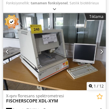
Fonksiyonellik:
tamamen fonksiyonel
, Satılık bioMérieux
VIDAS immünolojik analiz cihazı, kısa süre kullanılmış ve
mükemmel teknik ve görsel durumda. Cihaz tamamen
Tıklama
çalışır durumda olup, klinik ve tıbbi laboratuvarlarda
güvenilirlik ve hassas teşhis arayanlar için uygundur.
Temel Özellikler: Üretici: BIOMERIEUX Cedpfxjyhmvae Af
Uorf Model: Vidas Tip: İmmünolojik analiz cihazı Durum:
Kullanılmış (6-7 ay), yeni gibi Analiz cihazı, güvenilirlik ve
yüksek doğrulukla teşhis arayan laboratuvarlar için
idealdir.
1
/
12
X-ışını floresans spektrometresi
FISCHERSCOPE
XDL-XYM