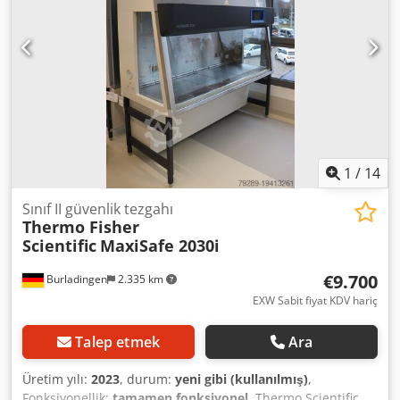
1
/
14
Sınıf II güvenlik tezgahı
Thermo Fisher
Scientific
MaxiSafe 2030i
€9.700
Burladingen
2.335 km
EXW Sabit fiyat KDV hariç
Talep etmek
Ara
Üretim yılı:
2023
, durum:
yeni gibi (kullanılmış)
,
Fonksiyonellik:
tamamen fonksiyonel
, Thermo Scientific