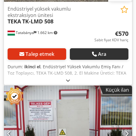
Endüstriyel yüksek vakumlu
ekstraksiyon ünitesi
TEKA
TK-LMD 508
€570
Tatabánya
1.662 km
Sabit fiyat KDV hariç
Talep etmek
Ara
Durum:
ikinci el
, Endüstriyel Yüksek Vakumlu Emiş Fanı /
Toz Toplayıcı, TEKA TK-LMD 508, 2. El Makine Üretici: TEKA
Absaug- und Entsorgungstechnologien GmbH (Velen,
Almanya) – Premium emiş ve çevre teknolojileri üreticisi
Küçük ilan
Model: TK-LMD 508 Seri numarası (Masch.-Nr.): 00113963
Üretim yılı (Bauj.): 1999 Referans numarası (AB): 8798
Koruma sınıfı (Schutzart): IP 54 (Toza ve sıçrayan suya karşı
korumalı) Toplam boyutlar: 370 x 380 x 740 mm Hacim akış
hızı (Volumenstrom): 320 m³/h Maks. statik basınç (max.
stat. Pressung): 21.000 Pa (İnce hortumlarda dahi
olağanüstü emiş gücü) Motor gücü (Motorleistung): 1,2 kW