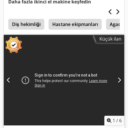
Daha fazla ikinci el makine keşfedin
Diş hekimliği
Hastane ekipmanları
Agados 
Küçük ilan
1
/
6