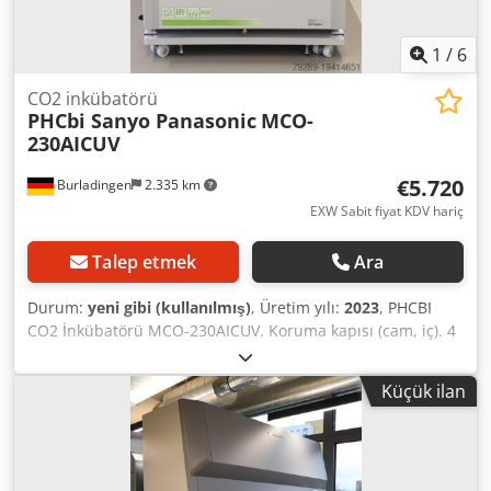
1
/
6
CO2 inkübatörü
PHCbi Sanyo Panasonic
MCO-
230AICUV
€5.720
Burladingen
2.335 km
EXW Sabit fiyat KDV hariç
Talep etmek
Ara
Durum:
yeni gibi (kullanılmış)
, Üretim yılı:
2023
, PHCBI
CO2 İnkübatörü MCO-230AICUV. Koruma kapısı (cam, iç). 4
adet yüksekliği ayarlanabilir delikli raf. 1 adet damlama
tepsisi. Kilitlenebilir. İç kısmı: paslanmaz çelik. Tekerlekli.
Küçük ilan
Dokunmatik ekranlı kontrol paneli. Crsdjwutx Nspfx Af Uof
Kullanılmamış. Fonksiyon garantisi dahil.