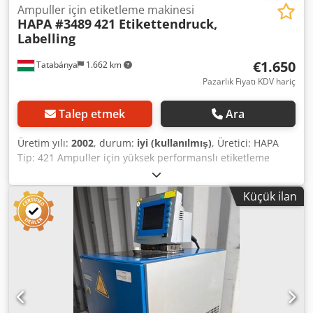
Ampuller için etiketleme makinesi
HAPA #3489
421 Etikettendruck,
Labelling
€1.650
Tatabánya
1.662 km
Pazarlık Fiyatı KDV hariç
Talep etmek
Ara
Üretim yılı:
2002
, durum:
iyi (kullanılmış)
, Üretici: HAPA
Tip: 421 Ampuller için yüksek performanslı etiketleme
makinesi, 8 mm ila 30 mm çaplı kaplar için uygundur
18000 adet/saate kadar çıkış Etiket yüksekliği min: 15 x
Küçük ilan
28mm Crodpjcq Tm Esfx Af Uef maks: 60 x 76mm İnşaat
yılı: 2002