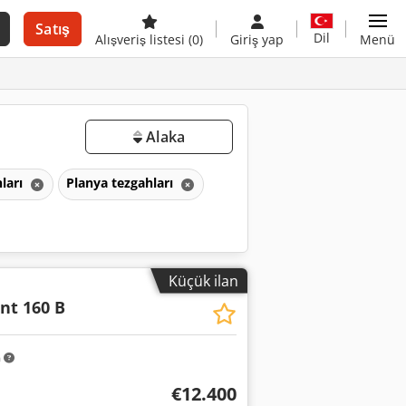
Satış
Dil
Alışveriş listesi
(0)
Giriş yap
Menü
Alaka
ları
Planya tezgahları
Küçük ilan
nt 160 B
m
€12.400