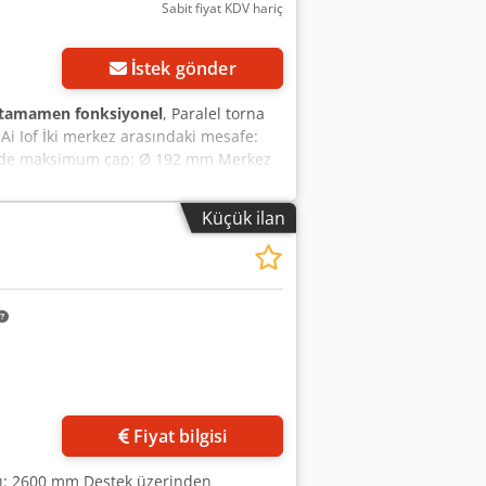
Sabit fiyat KDV hariç
İstek gönder
tamamen fonksiyonel
, Paralel torna
i Iof İki merkez arasındaki mesafe:
nde maksimum çap: Ø 192 mm Merkez
aret: Multifix A tipi 3 ağızlı
Diş açma: Metrik + Whitworth Punta:
Küçük ilan
ınız): 1 adet mengeneli sabitleme
u + çeşitli aletler Çeşitli sabitleme
klik (lamba ile birlikte): 2100 mm
Fiyat bilgisi
apı: 2600 mm Destek üzerinden