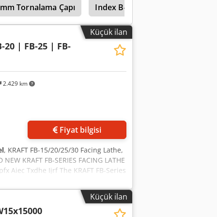
99mm Tornalama Çapı
Index B400
irbiri ardına duran ve 4 adet ek panel
 Seyahat desteği (büyük) X=550mm ve
170mm ve Z=340mm Kaplama torna
Küçük ilan
nundan bazı fotoğraflar çekildi. Makine
-20 | FB-25 | FB-
2.429 km
Fiyat bilgisi
l
, KRAFT FB-15/20/25/30 Facing Lathe,
ND NEW KRAFT FB-SERIES FACING LATHE
 Aiec Txdhe Ijrf The KRAFT FB-Series
brake discs, flanges, wheels, bearing
g diameters from 1,500 to 3,000 mm
Küçük ilan
rt to medium-batch production.
W15x15000
controls), with or without tailstock,