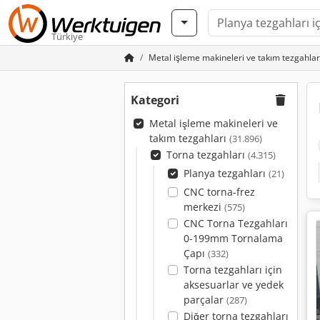
Türkiye
Metal işleme makineleri ve takım tezgahlar
Kategori
Metal işleme makineleri ve
takım tezgahları
(31.896)
Torna tezgahları
(4.315)
Planya tezgahları
(21)
CNC torna-frez
merkezi
(575)
CNC Torna Tezgahları
0-199mm Tornalama
Çapı
(332)
Torna tezgahları için
aksesuarlar ve yedek
parçalar
(287)
Diğer torna tezgahları