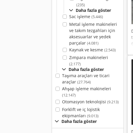
(235)
Daha fazla göster
Sac işleme
(5.446)
Metal işleme makineleri
ve takım tezgahları için
aksesuarlar ve yedek
parçalar
(4.081)
Kaynak ve kesme
(2.543)
Zımpara makineleri
(2.177)
Daha fazla göster
Taşıma araçları ve ticari
araçlar
(27.764)
Ahşap işleme makineleri
(12.147)
Otomasyon teknolojisi
(9.213)
Forklift ve iç lojistik
ekipmanları
(9.013)
Daha fazla göster