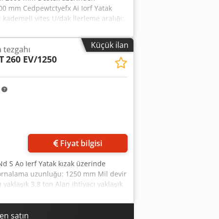
00 mm Cedpewtctyefx Ai Iorf Yatak
kademeli vites U/dak İlerleme aralığı:
k Yatak kızakları uzunluğu: 2900 mm
htiyacı: 45 kW Makine ağırlığı yaklaşık:
Küçük ilan
a tezgahı
2 x 5,0 x 3,1 m RSF-Elektronik dijital
T
260 EV/1250
su için soğutma ünitesi
m
Fiyat bilgisi
Nd S Ao Ierf Yatak kızak üzerinde
ornalama uzunluğu: 1250 mm Mil devir
 yaklaşık 3,8 ton Alan ihtiyacı yaklaşık
e dijital ekrana sahiptir.
en satın