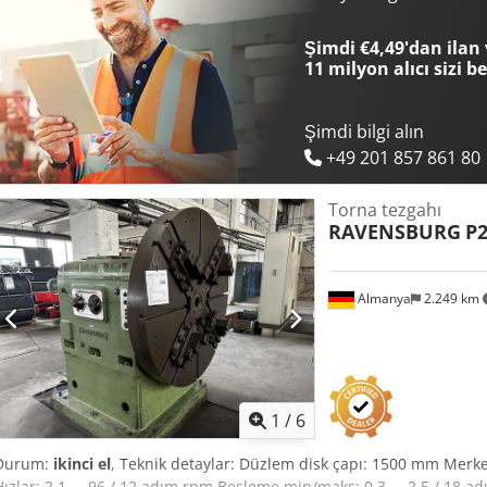
Şimdi €4,49'dan ilan 
11 milyon alıcı
sizi b
Şimdi bilgi alın
+49 201 857 861 80
Torna tezgahı
RAVENSBURG
P
Almanya
2.249 km
1
/
6
Durum:
ikinci el
, Teknik detaylar: Düzlem disk çapı: 1500 mm Merke
Hızlar: 2.1 ... 96 / 12 adım rpm Besleme min/maks: 0,3 ... 2,5 / 18 a