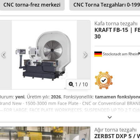
CNC torna-frez merkezi
CNC Torna Tezgahları 0-1
tahrikli başlık 2x Destek kuyruk mili Panel alanları (3x3,0 metrelik b
alanı) 1x çerçeve Ø yaklaşık. 350mm 1x çerçeve Ø yaklaşık. 650mm
X0=220mm / Z=2600mm ve Z0=400mm Seyahat desteği (küçük) X=
Kafa torna tezgahı
tezgahı artık dış depomuza taşındı (fotoğraf no. 1). Fabrika lokasyo
KRAFT
FB-15 | FB
nakliyeye hazır olup satışa sunulmuştur. İD. *
30
Stockstadt am Rhein
1
/
10
Durum:
yeni
, Üretim yılı:
2026
, Fonksiyonellik:
tamamen fonksiyone
Brand New · 1500-3000 mm Face Plate · CNC or Conventional BRA
— FOR LARGE, FACE PLATE WORKPIECES, SUSPENDED UP TO 2 T Cjdpfx
provides cost-effective machining of large, flat workpieces such as 
rings, or drum components. Four models are available with turnin
Ağır torna tezgahı
and a suspended workpiece weight of up to 2 t, covering single-pa
ZERBST
DXP 5 / 
Available as a conventional or CNC variant (Siemens, Fanuc, or Fagor 