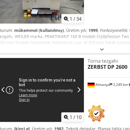
1
/
34
Durum:
mükemmel (kullanılmış)
, Üretim yılı:
1999
, Fonksiyonellik:
tezgahı, WEILER marka, PRAKTIKANT 160 B modeli Crjdpfxozqn Tws A
650 mm Tezgah üzerindeki maksimum çap: Ø 320 mm Yatak üzeri
yüksekliği: 160 mm Mil çapı: Ø 40 mm Devir: 48 ila 2500 devir/dakika T
mengene: Ø 135 mm Üretim yılı: 1999 2 kademeli mil motoru - 3kW 
Torna tezgahı
CM3 2 eksenli ölçek: MITUTOYO Birlikte verilenler (fotoğraflara bak
ZERBST
DP 2600
sistemi 1 adet 4 ağızlı mengene: Ø 135 mm 7 adet MULTIFIX alet tutuc
seti Voltaj: 380 V Uzunluk: 1800 mm Genişlik: 1100 mm Toplam yükse
Ağırlık: yaklaşık 900 KG
Almanya
2.249 km
1
/
10
Durum:
ikinci el
, Üretim yılı:
1982
, Teknik detaylar: Planya tabla ç