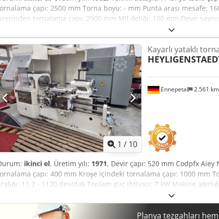
tornalama çapı: 2500 mm Torna boyu: - mm Punta arası mesafe: 16
üzerinden tornalama çapı: 2900 mm Mil deliği: 100 mm Devir sayısı: 
boyuna tornalama 0,12-31,5 mm/dak, alın tornalama 0,12-45 mm/da
Puntalar arası maksimum iş parçası ağırlığı: 400.000 kg Toplam güç i
Kayarlı yataklı torn
tüm komponentlerle birlikte yaklaşık 29,0 t Makine ölçüleri UxGxY: 5,
HEYLIGENSTAED
ekranlı 3 eksenli ölçüm sistemi Kumanda paneli Rittal elektrik pano
Ennepetal
2.561 k
1
/
10
Durum:
ikinci el
, Üretim yılı:
1971
, Devir çapı: 520 mm Codpfx Aiey 
tornalama çapı: 400 mm Kroşe içindeki tornalama çapı: 1000 mm T
aralığı: 11,2 - 1120 dev/dak Toplam güç ihtiyacı: 7 kW Makine ağırlığı
2,7 x 1,7 x 1,7 m Makine, hızlı değiştirme takımlı 4'lü çelik tutucuya v
Planya tezgahları hem