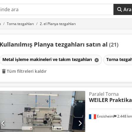
Ara
ı
Torna tezgahları
2. el Planya tezgahları
Kullanılmış Planya tezgahları satın al
(21)
Metal işleme makineleri ve takım tezgahları
Torna tezgah
Tüm filtreleri kaldır
Paralel Torna
WEILER
Praktika
Ensisheim
2.448 k