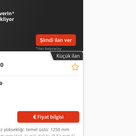
verin
*
ekliyor
Şimdi ilan ver
*ilan başına/ay
Küçük ilan
20
Fiyat bilgisi
z yüksekliği: temel üstü: 1250 mm
dım mm/dak. İş mili deliği: Ø 82 mm El