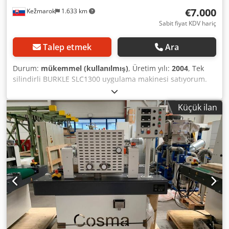
€7.000
Kežmarok
1.633 km
Sabit fiyat KDV hariç
Talep etmek
Ara
Durum:
mükemmel (kullanılmış)
, Üretim yılı:
2004
, Tek
silindirli BURKLE SLC1300 uygulama makinesi satıyorum.
Üretim yılı: 2004. Çalışma genişliği: 1300 mm. Çok iyi
durumda. Tamamen çalışır. Hemen teslim edilebilir.
Küçük ilan
Dkodpswun Hbjfx Al Tjr