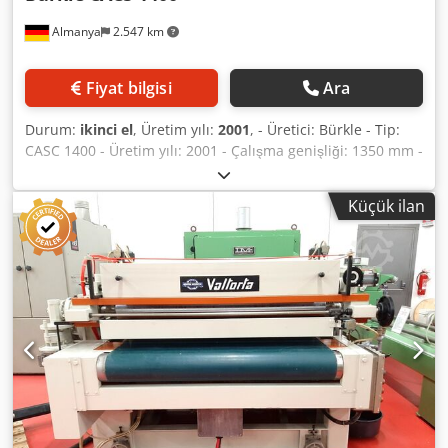
Almanya
2.547 km
Fiyat bilgisi
Ara
Durum:
ikinci el
, Üretim yılı:
2001
, - Üretici: Bürkle - Tip:
CASC 1400 - Üretim yılı: 2001 - Çalışma genişliği: 1350 mm -
Çalışma yüksekliği: 900 +/- 20 mm - Parça yüksekliği: ~5 -
100 mm - Kullanım tarafı: sağ - Macun uygulama silindiri:
Küçük ilan
EPDM, 240 mm - Hızlı değişim sistemi uygulama merdanesi
- Dozaj merdanesi: 198 mm - Düzleştirme merdanesi, sert
krom kaplı: 240 mm Dkodpfezf N Ewjx Al Tsr - Bantlı taşıma
- Uzunluk: ~1.450 mm - Genişlik: ~2.980 mm - Ray tekerlekli
hareket kabiliyeti - İlerleme hızı: 5 - 25 m/dak - Kumanda
panosu ile birlikte - Volt, Hz: 400 / 50 - Konum: stokta -
Gümrük tarife numarası: 84242000 - Maksimum gerilim
dalgalanması: +/- %5