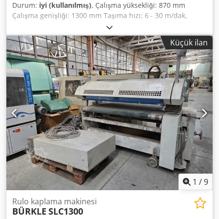
Durum:
iyi (kullanılmış)
, Çalışma yüksekliği: 870 mm
Çalışma genişliği: 1300 mm Taşıma hızı: 6 - 30 m/dak,
kademesiz ayarlanabilir Geçiş yüksekliği: 3 mm - 90 mm 1
adet kauçuk kaplı uygulama silindiri, 238 mm çapında,
Küçük ilan
kaplama 5 By 1; uygulama silindiri genişliği: 1416 mm 1
adet krom kaplı dozaj silindiri, 174 mm çapında
Dkjdpfxjyah Tws Al Tjr Dozaj silindiri genişliği: 1416 mm 1
adet kauçuk kaplı karşı silindir, 190 mm çapında Karşı
basınç silindiri genişliği: 1300 mm Elektrik donanımı
Çalışma gerilimi: 400 V, 50 Hz Toplam kurulu güç: 1,87 kW
Motorlar ve şalt cihazları, makinede patlama korumalı (EX
korumalı) versiyonda bağlantı kutusuna kablolanmıştır. Ex-
korumalı olmayan kontrol ünitesi, makinenin tehlike alanı
dışında yerleştirilmek üzere ayrı bir pano içerisinde
sağlanmıştır. Ek donanımlar: Dozaj silindirinin 2-7 m/dak
arası bağımsız tahriki (rakelsiz) dozaj silindirinin senkron
çalışmasını sağlar. Kullanım tarafı: Sol Makine uzunluğu:
975 mm Ağırlık: 1000 kg
1
/
9
Rulo kaplama makinesi
BÜRKLE
SLC1300