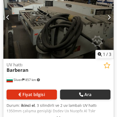
1
/
3
UV hattı
Barberan
Sliven
857 km
Fiyat bilgisi
Ara
Durum:
ikinci el
, 3 silindirli ve 2 uv lambalı UV hattı
1350mm çalışma genişliği Dsdev Ux Nuopfx Al Tskr