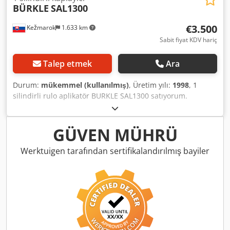
BÜRKLE
SAL1300
€3.500
Kežmarok
1.633 km
Sabit fiyat KDV hariç
Talep etmek
Ara
Durum:
mükemmel (kullanılmış)
, Üretim yılı:
1998
, 1
silindirli rulo aplikatör BURKLE SAL1300 satıyorum.
Dkjdpfsi Euqqjx Al Tor Çalışma genişliği 1300mm Çok iyi
durumda. Tamamen çalışır durumda. Derz dolgusu için
hazır.
GÜVEN MÜHRÜ
Werktuigen tarafından sertifikalandırılmış bayiler