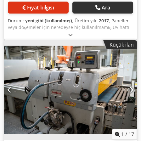
Fiyat bilgisi
Ara
Durum:
yeni gibi (kullanılmış)
, Üretim yılı:
2017
, Paneller
veya döşemeler için neredeyse hiç kullanılmamış UV hattı
Dkedpfjv Ux R Ssx Al Tsr
Küçük ilan
1
/
17