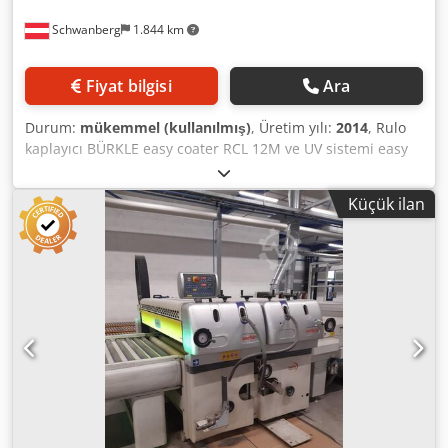
Schwanberg
1.844 km
Fiyat bilgisi
Ara
Durum:
mükemmel (kullanılmış)
, Üretim yılı:
2014
, Rulo
kaplayıcı BÜRKLE easy coater RCL 12M ve UV sistemi easy
cure UV - TRUV, 2 lamba ve 2 x rulo konveyör ile BÜRKLE
kolay kaplayıcı RCL 1300: Düz yüzeylere yukarıdan tek
Küçük ilan
taraflı uygulama için Çalışma tarafı sol Dokunmatik ekran
kontrolü TP 177 Micro Lastikli uygulama silindiri Sert krom
kaplamalı dozaj silindiri sonsuz dişli kutusu ile hassas bir
şekilde ayarlanabilir Güvenli iş parçası taşıma için açıkta
duran karşı makaralı kontrollü bant taşıma Uygulama
silindirinin kolay değiştirilmesi için ayrık yataklı ve çapraz
diskli kaplinli hızlı değiştirme sistemi Salınımlı silecek,
temizlik için hızlıca değiştirilebilir Uygulama silindiri, dozaj
silindiri ve taşıma için ayrı, kademesiz değişken FU
doğrudan tahrikleri Ters çevrilebilir dozaj silindiri Makine
üzerinde Ex versiyonunda motorlar ve limit anahtarları Ex
olmayan versiyonda şalter dolabı ve kontrol paneli makine