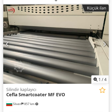
Küçük ilan
1
/
4
Silindir kaplayıcı
Cefla
Smartcoater MF EVO
Sliven
857 km