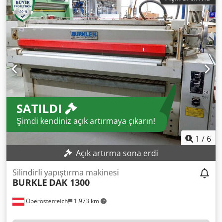
Maksimum çalışma genişliği: 1.300 mm - Minimum iş
parçası uzunluğu: 350 mm - Maksimum iş parçası ağırlığı:
250 kg - Taşıma bandı genişliği: 1.270 mm - İş parçası
kalınlığı: 3 - 100 mm - Montaj uzunluğu: 800 mm - Genişlik:
3.200 mm - Uygulama silindiri, kauçuk kaplı, EPDM yaklaşık
Çap: 238 mm - Uygulama silindiri shore sertliği: 45
(değiştirilebilir) - Dozaj silindiri, krom kaplı, Çap: 174 mm -
Karşı basınç silindiri, kauçuk kaplı, Çap: 186 mm - Taşıma
hızı, yaklaşık 8-25 m/dk. arasında ayarlanabilir - Çalışma
yüksekliği ~ 900 mm ± 30 mm - Geçiş yüksekliği yaklaşık 3 -
SATILDI
80 mm - Basınçlı hava: 6 bar, G1/4 inç, yaklaşık 50 NL/dk
Dksdpfx Aljyifwij Ter - Çalışma gerilimi: 400 V, 50 Hz, 3 faz -
Şimdi kendiniz açık artırmaya çıkarın!
Toplam bağlantı gücü yaklaşık 5,5 kW - Kumanda panosu
ile birlikte - Ağırlık yaklaşık 1.450 kg - Lokasyon: 32825
1
/
6
Blomberg stokta
Açık artırma sona erdi
Silindirli yapıştırma makinesi
BURKLE
DAK 1300
Oberösterreich
1.973 km