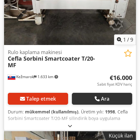
1
/
9
Rulo kaplama makinesi
Cefla Sorbini
Smartcoater T/20-
MF
€16.000
Kežmarok
1.633 km
Sabit fiyat KDV hariç
Talep etmek
Ara
Durum:
mükemmel (kullanılmış)
, Üretim yılı:
1998
, Cefla
Sorbini Smartcoater T/20-MF silindirik boya uygulama
makinası satıyorum Dodpsynvwyofx Al Tjkr Üretim yılı: 1998
Çalışma genişliği: 1300 mm Islak üstüne ıslak yöntemle
Küçük ilan
beis, boya ve astar uygulamaları için uygundur. Çok iyi