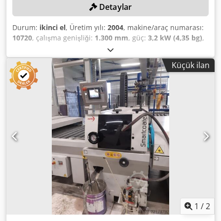
Detaylar
Durum:
ikinci el
, Üretim yılı:
2004
, makine/araç numarası:
10720
, çalışma genişliği:
1.300 mm
, güç:
3,2 kW (4,35 bg)
,
masa uzunluğu:
400 mm
, masa genişliği:
1.300 mm
,
silindir sayısı:
2
, Asgari fiyat yok – en yüksek teklife kesin
Küçük ilan
satış! Makinenin teslim alınması 10.06.26 ile 30.06.26
arasında yapılmalıdır! TEKNİK DETAYLAR Maksimum
çalışma genişliği: 1.300 mm Silindir sayısı: 2 Tablo
genişliği: 1.400 mm Tablo uzunluğu: 400 mm Dkjdpfxjy Uv
Adj Al Tjr MAKİNE DETAYLARI Toplam güç: 3,2 kW
DONANIM CE işareti Makine, fotoğraf dokümantasyonları
ve teknik/ticari tanımlayıcı belgeler temel alınarak gerçek
ve hukuki durumunda ("görüldüğü ve beğenildiği gibi")
satılır ve teslim edilir. Alıcı, teslim almadan önce ürünü
inceleme hakkına sahiptir ve makinenin varış noktasında
kurulumu, güvenliği ve kullanımıyla ilgili sorumluluğu
üstlenir. Harici referans: 8533
1
/
2