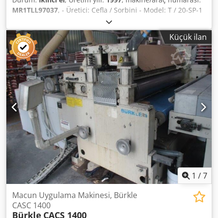
MR1TLL97037
, - Üretici: Cefla / Sorbini - Model: T / 20-SP-1
- Üretim yılı: 1997 - Çalışma genişliği: 1300 mm - Çalışma
yüksekliği: 880 - 940 mm Dkedpszf N E Rofx Al Tor - Parça
Küçük ilan
yüksekliği: ~3 - 80 mm - Kumanda tarafı: sağ - Alçı
uygulama silindiri: ~250 mm - Dozaj silindiri, sert krom
kaplı: 174 mm - Düzleştirme silindiri, sert krom kaplı: 245
mm - Ters tahrik (revers) - Bantlı taşıma - Bant kontrolü -
Uzunluk: ~1640 mm - Genişlik: 2590 mm - Yükseklik: ~1700
mm - İlerleme hızı: 6 - 24 m/dak - Toplam güç: 4,5 kW -
Ağırlık: 2.000 kg - Kumanda panosu dahil - Volt, Hz: 400 /
50 - Konum: stokta değil
1
/
7
Macun Uygulama Makinesi, Bürkle
CASC 1400
Bürkle
CACS 1400