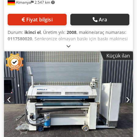
Almanya
2.547 km
Fiyat bilgisi
Ara
Durum:
ikinci el
, Üretim yılı:
2008
, makine/araç numarası:
0117580020
, Senkronize olmayan baskı için baskı makinesi
yukarıdan ahşap damarı veya başka bir tasarım tek renkli
baskıda düz iş parçası üzerinde, uygun Sulu ve UV baskı
Küçük ilan
mürekkepleri. - Tür: SLDR 1300 - Yapım yılı 2008 - İşletme
tarafı: sağ - İş parçası genişliği: 1.250 mm - Dk. iş parçası
uzunluğu: 350mm (300mm) - İş parçası yüksekliği: ~ 3-
100mm - Baskı mürekkebi için uygun, suda çözünür ve UV
baskı mürekkepleri Taşıma sistemi: - Taşıma bandı
genişliği: 1.230 mm - Maksimum. üretim hızı: 10m/dak. -
Besleme hızı: 8-25m/dak. - Kauçuk kaplama 60Shore (6By1)
- Çap 186mm Dedpfx Ajwhp Dzol Tekr Sipariş birimi: -
Kauçuk kaplama 50Shore (5by1) - Çap: 238mm - Gravür
silindiri, çap: 174mm - Ayrı, sürekli değişken frekans
sürücüsü Gravür silindiri ve uygulama silindiri için. Gravür
silindiri: - Çap - çevresel hız Makine ebatları: - Montaj
uzunluğu: 800mm - Çalışma yüksekliği yaklaşık. 900mm