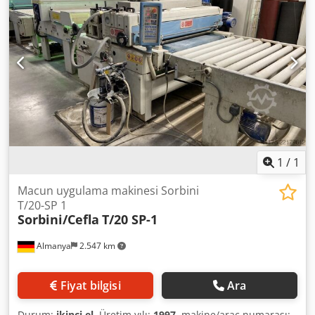
mm - Yükseklik 1.540 mm - Ağırlık ~ 1.220 kg - Kontrol
kabinli - Volt, Hz 400/50 - Konum, stokta - Gerilim
dalgalanmaları maks. +/- 5% RESİMLER orijinal resimler
değildir, modası geçmiş bir makinenin yalnızca bir
örneğidir
1
/
1
Macun uygulama makinesi Sorbini
T/20-SP 1
Sorbini/Cefla
T/20 SP-1
Almanya
2.547 km
Fiyat bilgisi
Ara
Durum:
ikinci el
, Üretim yılı:
1997
, makine/araç numarası: