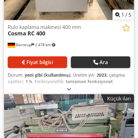
1
/
5
Rulo kaplama makinesi 400 mm
Cosma
RC 400
Barntrup
2.478 km
Fiyat bilgisi
Ara
Durum:
yeni gibi (kullanılmış)
, Üretim yılı:
2023
, çalışma
saatleri:
1 h
, Fonksiyonellik:
tamamen fonksiyonel
,
yükseklik ayar tipi:
elektrikli
, çalışma aralığı:
400 mm
,
garanti süresi:
6 aylar
, Rulo uygulama makinesi Üretici:
Küçük ilan
Cosma Tip: 400 RC Üretim yılı: 2023 (demo makinesi – hiç
üretimde kullanılmamıştır!) 6 ay ikinci el makine garantisi
dahil Yağ uygulaması için 2 rulolu uygulama makinesi
Cosma'nın rulo uygulama sistemi ile yağlar masif ahşap
zeminler (parke), kaplamalar, merdivenler, bahçe
malzemeleri, iskele kerestesi ve duvar dekorasyonları gibi