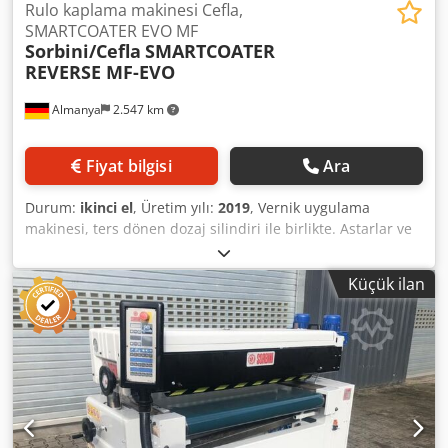
Rulo kaplama makinesi Cefla,
SMARTCOATER EVO MF
Sorbini/Cefla
SMARTCOATER
REVERSE MF-EVO
Almanya
2.547 km
Fiyat bilgisi
Ara
Durum:
ikinci el
, Üretim yılı:
2019
, Vernik uygulama
makinesi, ters dönen dozaj silindiri ile birlikte. Astarlar ve
son kat boyalar için uygulama makinesi. Taşıma, uygulama
silindiri ve dozaj silindiri için ayarlanabilir hızlar frekans
Küçük ilan
invertörü ile kontrol edilir. Tüm makine parametrelerinin
ayarı için dokunmatik ekranlı kontrol paneli. - Üretici:
Cefa/Sorbini - Model: SMARTCOATER MF-EVO - Üretim yılı:
2019 - Çalışma genişliği: 1.300 mm - Çalışma yüksekliği:
880 mm - 940 mm - İş parçası yüksekliği: 3 - 80 mm -
Kullanım tarafı: sağ - Vernik uygulama silindiri ~ 50 - 60
Shore - Uygulama miktarı ~ 4-50g/m² - Silindir çapı: 250
mm - Dozaj silindiri: 173 mm Dkjdpjzf N Tuofx Al Tsr -