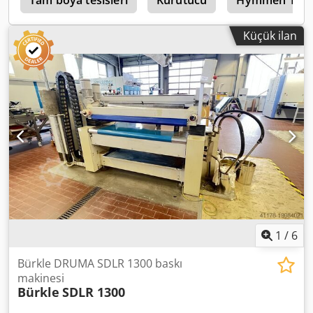
Tam boya tesisleri
Kurutucu
Hymmen Tla
uygulama makinesi için - Rulo taşıyıcı ile taşıma sistemi -
Rulo taşıyıcının aralığı: 150 mm - Rulo çapı: 100 mm - Hava
Küçük ilan
basıncı bağlantısı: 6 bar - Hava tüketimi: 54 NL/dakika -
Makinenin uzunluğu: 1.760 mm - Makinenin genişliği:
3.132 mm - Raylı tekerlekler üzerinde hareketli - İlerleme
hızı: ~ 4 - 20 m/dakika - Uygulama miktarı: ~ 4 - 50 g/m² -
Makinenin ağırlığı: 2.520 kg - Makine üzerinde, hareketli
kontrol paneli - Hareketli şasi ile - Toplam güç: 5,5 W / 30 A
- Voltaj, frekans: 400 / 50 - Voltaj dalgalanmaları,
maksimum: +/- %5 - Konum: Depoda
1
/
6
Bürkle DRUMA SDLR 1300 baskı
makinesi
Bürkle
SDLR 1300