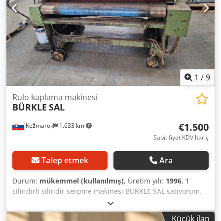
yüzeylere uygulanır. Dkedpfozgvlmsx Al Tjr Çalışma
genişliği: 400 mm Uygun iş parçaları için: Kalınlık: 10 - 50
mm Çalışma yüksekliği: 900 mm Donanımlar: - Dozaj
silindiri, 0,37 kW - Kauçuk kaplı uygulama silindiri, 0,37 kW,
25 Shore Elektrikli yükseklik ayarı ve mekanik yükseklik
göstergesi ile Kontrol paneli: İlerleme hızı, her rulo için
amper ve ruloların yükseklik ayarı
1
/
9
Rulo kaplama makinesi
BÜRKLE
SAL
€1.500
Kežmarok
1.633 km
Sabit fiyat KDV hariç
Talep etmek
Ara
Durum:
mükemmel (kullanılmış)
, Üretim yılı:
1996
, 1
silindirli silindir serpme makinesi BURKLE SAL satıyorum.
Dkedpfxjt S Eb Uo Al Ter Çalışma genişliği 1300mm Çok iyi
durumda. Tamamen çalışır durumda. Hemen kullanılabilir.
Küçük ilan