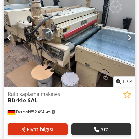
adet kauçuk kaplı uygulama silindiri, çapı 238 mm,
kaplama 5 By1 1 adet krom kaplama dozaj silindiri, çapı
174 mm Elektrik donanımı: işletme gerilimi 400 V, 50 Hz 3
faz Toplam bağlantı gücü: 1,9 kW Motorlar ve anahtar
ekipmanları EX korumalı tasarımda Ek donanımlar: dozaj
silindirinin ayrı tahriki, kademesiz ayarlanabilir, osilatörlü
dozaj sileceği Kumanda tarafı: sol Makine uzunluğu: 1000
mm Ağırlık: 1000 kg
1
/
8
Rulo kaplama makinesi
Bürkle
SAL
Detmold
2.494 km
Fiyat bilgisi
Ara