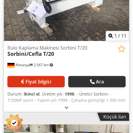
Dozaj silindiri ile opsiyonel ters çalışma - Çift diyaframlı
pompa, 1 adet - Bantlı taşıma sistemi - Basınçlı hava
bağlantısı: 6 bar - Raylı tekerlekler üzerinde taşınabilir -
İlerleme hızı ~ 4 - 20 m/dak - Makineye entegre taşınabilir
elektrik panosu - Volt, Hz: 400 / 50 - Gerilim dalgalanması
maks. +/- 5 % - Konum: depoda
1
/
11
Rulo Kaplama Makinesi Sorbini T/20
Sorbini/Cefla
T/20
Almanya
2.547 km
Fiyat bilgisi
Ara
Durum:
ikinci el
, Üretim yılı:
1998
, - Üretici Sorbini -
T/20MF yazın - Yapım yılı 1998 - Çalışma genişliği 1.300 mm
Dodjzf N Hhspfx Al Tekr - Makine elden geçirildi, daha
sonra çok iyi durumda - Çalışma yüksekliği ~ 880 - 920 mm
Küçük ilan
- Parça yüksekliği ~ 5 - 80 mm - Çalışma tarafı solda - Rulo
çapı ~ 248 mm - Ölçme silindiri ~ 174 mm - Geri sürüş - Çift
diyaframlı pompa 1 adet. - Uzunluk 950mm - Genişlik 2.550