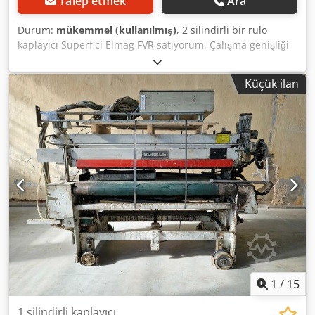
Talep etmek
Ara
Durum:
mükemmel (kullanılmış)
, 2 silindirli bir rulo
kaplayıcı Superfici Elmag FVR satıyorum. Çalışma genişliği
1400mm Çok iyi durumda. Tamamen çalışıyor. Birleştirme
için hazır. Dksdpfx Aloiuc R Re Tor
Küçük ilan
1
/
15
1 silindirli kaplayıcı