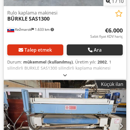
1
/
10
Rulo kaplama makinesi
BÜRKLE
SAS1300
€6.000
Kežmarok
1.633 km
Sabit fiyat KDV hariç
Talep etmek
Ara
Durum:
mükemmel (kullanılmış)
, Üretim yılı:
2002
, 1
silindirli BURKLE SAS1300 silindirli kaplama makinesi
satıyorum. Dkodpfx Aet S D Umsl Tjr Çalışma genişliği
1300mm Çok iyi durumda. Tamamen çalışır durumda.
Küçük ilan
Hemen kullanılabilir.