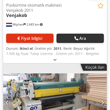
Püskürtme otomatik makinesi
Venjakob 2011
Venjakob
Wijchen
2.685 km
Fiyat bilgisi
Ara
Durum:
ikinci el
, Üretim yılı:
2011
, Renk: Beyaz Ağırlık:
7.500 kg Fiyat: Talep üzerine - Üretim yılı: 2011 - Belgeler
mevcut: Evet - CE sertifikası mevcut: Hayır - Maks. çalışma
genişliği [mm]: 1300 - Boyama kabini sayısı [adet]: 1 -
Küçük ilan
Pompa tipi: Wagner - Opsiyonlar: Boya tabancası - Boya
tabancası sayısı [adet]: 4 - Taşıma ağırlığı [kg]: 7500 kg -
Taşıma paketleri [adet]: 7 Finansal bilgiler KDV: Belirtilen
fiyat, KDV dahil değildir. KDV/farklı vergilendirme:
İşletmeler için KDV düşülebilir. Chjdpfx Ahjzmvawecsa
Sanayi alanındaki tüm ürünler için teslimat ve takas her
zaman mümkündür. Yorick Diebels