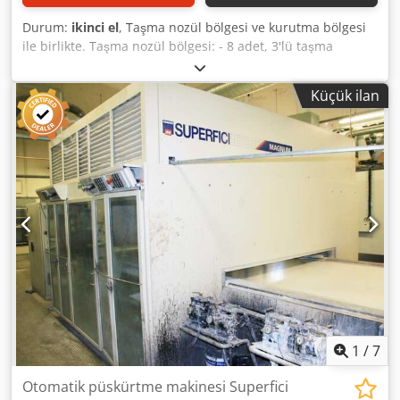
Durum:
ikinci el
, Taşma nozül bölgesi ve kurutma bölgesi
ile birlikte. Taşma nozül bölgesi: - 8 adet, 3'lü taşma
nozülü, ayarlanabilir, üstten - 10 adet, 3'lü taşma nozülü,
ayarlanabilir, alttan - Malzeme ile temas eden parçalar
Küçük ilan
paslanmaz çelikten - Taşma nozülleri için pompa ünitesi
dahil Kurutma bölgesi: - Ses yalıtımlı gövdeye sahip
sirkülasyon fanı, ölçüler 1190x1190x1170 mm - Elektrik
gücü 15 kW, bağlantı çapı DN 300 mm - Sirkülasyon sistemi
fan dahil (bakınız pdf) - Üstten kurutma için ayarlanabilir 4
nozül, her biri 1300 mm genişliğinde - Alttan kurutma için
ayarlanabilir 4 nozül, her biri 1300 mm genişliğinde
Chsdozf N D Tspfx Ahcsa Taşıma sistemi: - Paslanmaz çelik
disk makaralı konveyör hattı Teknik veriler: - Üretici:
Finnrose - Model: Impregnation 1300 - Üretim yılı: 1999 -
Çalışma genişliği: 1.300 mm - Maksimum parça yüksekliği:
300 mm - En kısa parça uzunluğu: 300 mm - Uzunluk: 4.000
mm - Genişlik: 1.860 mm - Yükseklik: 2.200 mm - Konum:
stokta
1
/
7
Otomatik püskürtme makinesi Superfici