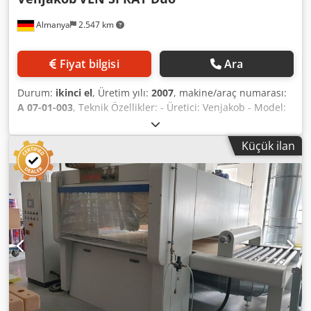
Almanya
2.547 km
Fiyat bilgisi
Ara
Durum:
ikinci el
, Üretim yılı:
2007
, makine/araç numarası:
A 07-01-003
, Teknik Özellikler: - Üretici: Venjakob - Model:
VEN SPRAY Comfort - Retrofit 2026 (Üretim yılı 2007) -
Çalışma genişliği: 1.300 mm - Kumanda tarafı: sağ -
Küçük ilan
Yenilenmiş makine için fiyat - Mevcut durum,
yenilenmemiş - Duo tipi tabanca tahriki - Kuru emiş
sistemi - Egzoz kapasitesi: 7.000 m³/saat - Emme ağzı çapı:
500 mm - Bantlı taşıma sistemi - İlerleme hızı: yaklaşık 3 - 7
m/dak - Bant temizleme sistemi mevcut - V-Bant sistemiyle
lak geri kazanımı mevcut - Otomatik parça tespiti için ışık
bariyeri - Tabanca kontrolü, dokunmatik ekran Cjdpfx
Ahozia Nuocjha - Kurulu boya hattı: 1 adet - 4 adet
Krautzberger KAA1300 airless püskürtme aparatı - 1 adet
HD-Airless pompa - Taze hava filtre tavanı - Su bazlı
boyalar için uygun - Solvent bazlı boyalar için uygun -