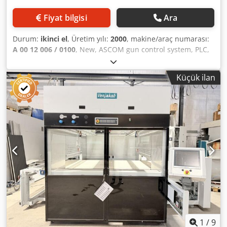
_____ Optional: We can also provide you with a separate
quotation for installation and commissioning of the unit,
Fiyat bilgisi
Ara
as well as training for your personnel. Upon request, we
also offer regular maintenance and servicing of the
Durum:
ikinci el
, Üretim yılı:
2000
, makine/araç numarası:
machine. For further information, please feel free to
A 00 12 006 / 0100
, New, ASCOM gun control system, PLC,
contact us!
light curtain, and touch panel, mounted at the infeed of
the spray machine. Chsdpjx Ihvpefx Ahcsa - Manufacturer:
Küçük ilan
Venjakob - Model: VEN SPRAY Duo - Retrofit scheduled for
2026 (Year of manufacture: 2000) - Working width: 1300
mm - Operator side: right - Price is for a refurbished
machine - Current status: undergoing refurbishment - Gun
drive in Duo configuration - Dry extraction system -
Exhaust air capacity: 10,000 m³/h - Extraction nozzle
diameter: 500 mm - Belt conveyor system - Feed speed:
approx. 2 - 8 m/min - With belt cleaning system - With
paint recovery via V-belt system - Gun control system,
touch screen - Installed color circuits: 1 - Supply air filter
ceiling - Suitable for water-based paints - Suitable for
solvent-based paints - Control cabinet integrated in the
machine - Total connected load: approx. 19 kW - Length:
6,066 mm - Width: 3,450 mm - Height: 2,330 + 440 mm -
1
/
9