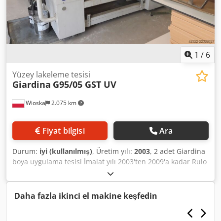
1
/
6
Yüzey lakeleme tesisi
Giardina
G95/05 GST UV
Wioska
2.075 km
Fiyat bilgisi
Ara
Durum:
iyi (kullanılmış)
, Üretim yılı:
2003
, 2 adet Giardina
boya uygulama tesisi İmalat yılı 2003'ten 2009'a kadar Rulo
ile boya verme makinesi UV kurutma ünitesi 1 Codpfezlq
Utjx Ahcoha UV kurutma ünitesi 2 G95/05 Baby tip rulo ile
boya verme makinesi, 2 adet kızılötesi lamba ile GST UV
Daha fazla ikinci el makine keşfedin
kurutma ünitesi GST 1400/2 UV kurutma ünitesi