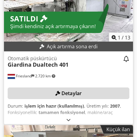
SATILDI
Şimdi kendiniz açık artırmaya çıkarın!
1
/
13
Açık artırma sona erdi
Otomatik püskürtücü
Giardina
Dualtech 401
Friesland
2.720 km
Detaylar
Durum:
işlem için hazır (kullanılmış)
, Üretim yılı:
2007
,
Fonksiyonellik:
tamamen fonksiyonel
, makine/araç
numarası:
070139
, çalışma genişliği:
1.300 mm
, emme
kapasitesi:
12.000 m³/saat
, toplam ağırlık:
5.000 kg
, iş
Küçük ilan
parçası yüksekliği (maks.):
80 mm
, Teklif vermek, en geç