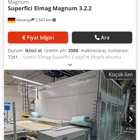
Magnum
Superfici Elmag
Magnum 3.2.2
Almanya
2.547 km
Fiyat bilgisi
Ara
Durum:
ikinci el
, Üretim yılı:
2008
, makine/araç numarası:
7281
, - Üretici Elmag Superfici Csdjzf N Dtopfx Ahceha -
Tip: Magnum 3.2.2 - Üretim yılı: 2008 (2010) - Çalışma
genişliği: 1.350 mm - Çalışma yüksekliği: 900 mm ± 20 mm -
Küçük ilan
Kumanda tarafı: sağ - Mevcut durum: makine bakımsız -
Çiftli tabanca tahriki - Tabanca kolları ayrı ayrı kontrol
edilebilir - Kuru emiş - Egzoz kapasitesi: 13.500 m³/h -
Bantlı taşıma sistemi - İlerleme hızı sonsuz ayarlanabilir,
18 m/dk'ya kadar - 2 bant temizleme arabası - Bant
temizliği, silindirli temizlik sistemi ile - Bant temizliği,
makinenin arkasında, hareket yönünde - Vernik geri
kazanımı ile - Tabanca kontrolü - Dokunmatik ekranlı PLC
kontrolü - Kurulu renk devreleri: 2 adet - Besleme hava
filtresi tavanı - Uzunluk ~ 6.680 mm - Genişlik 4.455 mm -