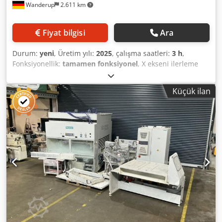
Wanderup
2.611 km
Fiyat bilgisi
Ara
Durum:
yeni
, Üretim yılı:
2025
, çalışma saatleri:
3 h
,
Fonksiyonellik:
tamamen fonksiyonel
, X ekseni ilerleme
hızı:
7 m/dak
, iş parçası ağırlığı (maks.):
1.000 kg
, çalışma
genişliği:
2.500 mm
, hacim debisi:
8.000 m³/saat
, son
Küçük ilan
revizyon yılı:
2025
, toplam ağırlık:
3.200 kg
, giriş akımı türü:
trifaze
, geçiş yüksekliği:
210 mm
, toplam yükseklik:
2.350
mm
, toplam uzunluk:
2.450 mm
, toplam genişlik:
3.500
mm
, çalışma yüksekliği:
950 mm
, Ceetec DuoFlex Spray –
The Coating Machine for Joiners, Furniture Manufacturers,
CLT, and Glulam Suppliers, and much more. Wherever a
solid, user-friendly, and yet excellently equipped machine
is required, the DuoFlex Spray surface spraying machine
comes into play. Painting can be so simple, especially
when you not only have a robust and long-lasting coating
machine (made in Denmark, electronics from Germany
(Beckhoff, etc.)), but, above all, one that truly puts the
operator in focus: Everything is intuitive and simple to use,