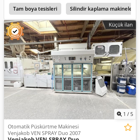
y
Tam boya tesisleri
Silindir kaplama makineleri
Küçük ilan
1
/
5
Otomatik Püskürtme Makinesi
Venjakob VEN SPRAY Duo 2007
Venjakob
VEN SPRAY Duo