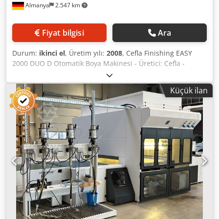
Almanya
2.547 km
Fiyat bilgisi
Ara
Durum:
ikinci el
, Üretim yılı:
2008
, Cefla Finishing EASY
2000 DUO D Otomatik Boya Makinesi - Üretici: Cefla -
Model: EASY-DUO - Üretim yılı: 2008 - Çalışma genişliği:
1300 mm - Kumanda tarafı: sol - Yenilenmiş makine için
Küçük ilan
fiyat - Mevcut durumu: Revizesiz, kullanılmış makine - Duo
tip tabanca tahriki Chsdjzf N N Nspfx Ahcja - Kuru emiş
sistemi - Egzoz kapasitesi: 12.000 m³/h - Bantlı taşıma
sistemi - İlerleme hızı kademesiz ayarlanabilir (2 - 8 m/dak)
- Bant temizliği: silindirli temizlik sistemi - Vernik geri
kazanımlı - Kurulu renk devresi: 2 adet - Kurulu püskürtme
cihazı: 4 adet - Püskürtme cihazı tipi: Kremlin AVX - Airmix
püskürtme sistemi - Yüksekliği ayarlanabilir püskürtme
cihazları - Vernik pompa sayısı: 1 adet - Pompa üreticisi:
Kremlin 16-120 - Besleme hava filtresi tavanı - Ex-proof
tasarım - Solvent bazlı boyalara uygun - Su bazlı boyalara
da uygun - Kullanılmış makine, iyi durumda - Uzunluk:
yaklaşık 6152 mm - Genişlik: 3700 mm - Yükseklik: 2895 mm