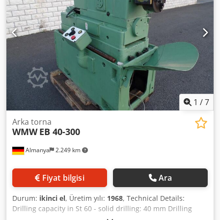
1
/
7
Arka torna
WMW
EB 40-300
Almanya
2.249 km
Fiyat bilgisi
Ara
Durum:
ikinci el
, Üretim yılı:
1968
, Technical Details:
Drilling capacity in St 60 - solid drilling: 40 mm Drilling
capacity in cast iron: 55 mm Swing diameter over bed: Ø