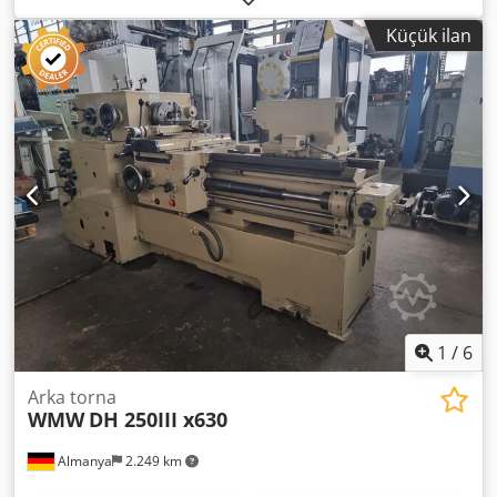
22 - 2200 mm Clamping diameter approx.: Ø 100 internal /
Küçük ilan
Ø 200 external mm Total power requirement: 5.0 kW
Machine weight approx.: 1.2 t Machine dimensions approx.
LxWxH: 1.70 x 0.80 x 1.40 m Drill spindle This machine is
also usable as a milling head (as side support).
Designation: Horizontal unit drilling machine with EB 40
specification: drilling Additional technical features:
Headstock: - Speed range 22 - 2000 rpm - Feed range 0.025
- 0.5 U/mm - Three-jaw chuck Ø 190 mm with Ø 54 mm
bore, equipped with internal jaws - Headstock bore Ø 45
mm - Drill spindle taper MK 5 Operation via control panel
located on the side of the machine. Codpju Iwwzsfx Alierf
By removing the chuck, the spindle can be used as a
drilling unit. Max. slide adjustment 300 mm Accessories: -
Various external jaws for chuck on request.
1
/
6
Arka torna
WMW
DH 250III x630
Almanya
2.249 km