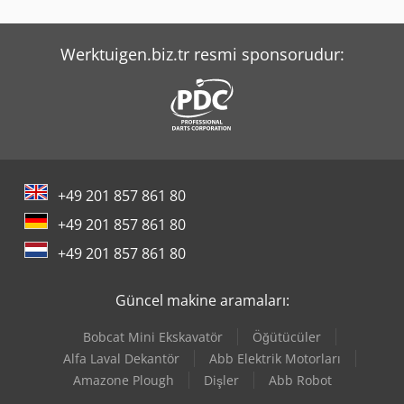
Weinbrenner Tsv 6/3050
Werktuigen.biz.tr resmi sponsorudur:
+49 201 857 861 80
+49 201 857 861 80
+49 201 857 861 80
Güncel makine aramaları:
Bobcat Mini Ekskavatör
Öğütücüler
Alfa Laval Dekantör
Abb Elektrik Motorları
Amazone Plough
Dişler
Abb Robot