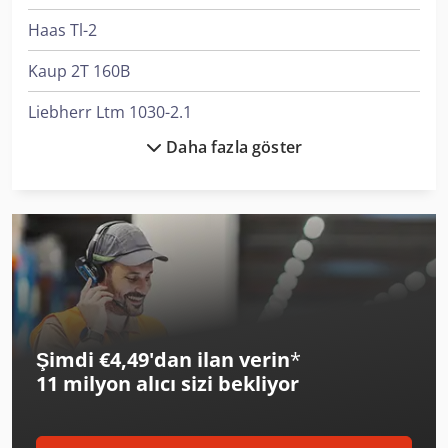
Haas Tl-2
Kaup 2T 160B
Liebherr Ltm 1030-2.1
Daha fazla göster
Linde L 10
Man Tge
Man Tgl 10
Man Tgl 12
Man Tgl 7
Şimdi €4,49'dan ilan verin
*
Man Tgl 8
11 milyon alıcı
sizi bekliyor
Man Tgm 12
Manitou 170 Aetj-L