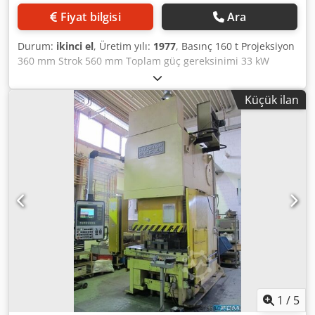
Fiyat bilgisi
Ara
Durum:
ikinci el
, Üretim yılı:
1977
, Basınç 160 t Projeksiyon
360 mm Strok 560 mm Toplam güç gereksinimi 33 kW
Makine ağırlığı yaklaşık 6000 kg Alan gereksinimi yaklaşık
2000x2400x3650 mm F R I T Z M Ü L L E R Hidrolik tek
Küçük ilan
kolonlu çekme presi Tip CEZ 160.5.8 Yapım yılı 1977 / 2004
Ser. no. 856597 _____ Üst pistonun basınç kapasitesi 160
ton Dönüşte basınç kapasitesi 16 ton Çekme yastığının
basınç kapasitesi yaklaşık 40 ton Piston alanı yaklaşık 800 x
600 mm Masa boyutu yaklaşık 900 x 720 mm Masa deliği
160 mm Dodpjt Hw E Isfx Ahuock Montaj yüksekliği maks.
700 mm Projeksiyon 360 mm Tablanın yerden yüksekliği
900 mm Takım tutucu için pistondaki delik 50 mm Üst
pistonun stroku yaklaşık 560 mm Çekme yastığının stroku
yaklaşık 200 mm Toplam tahrik yaklaşık 30/33 kW - 400 V -
50 Hz Ağırlık yaklaşık 6.000 kg Makinenin dış boyutları
LxDxYükseklik 2000 x 2400 x 3.650 mm Aksesuarlar / özel
ekipman: - Ayarlanabilir masa içine yerleştirilmiş hidrolik
çekme yastığı strok uzunluğu için kam çubuğu - Üst
1
/
5
pistonun strok ayarı için yanal olarak monte edilmiş kam