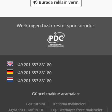
Tec Rotec
Burada reklam verin
Volvo L 30
Weinbrenner Tsv 6/3050
Werktuigen.biz.tr resmi sponsorudur:
+49 201 857 861 80
+49 201 857 861 80
+49 201 857 861 80
Güncel makine aramaları:
Gaz türbini
Katlama makineleri
Agria 5900 Taifun 18
Dişli kremayer freze makineleri