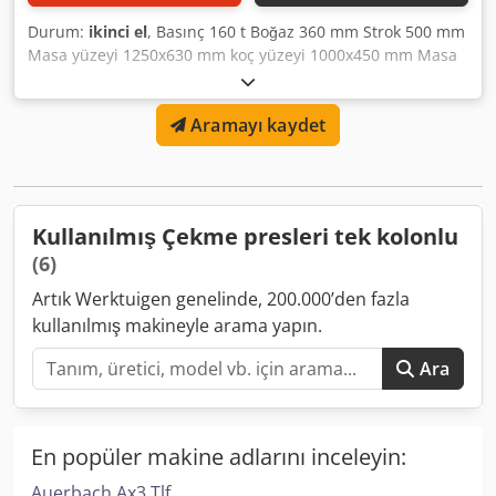
Durum:
ikinci el
, Basınç 160 t Boğaz 360 mm Strok 500 mm
Masa yüzeyi 1250x630 mm koç yüzeyi 1000x450 mm Masa
yüksekliği 1000 mm Kurulum yüksekliği 800 mm Makine
ağırlığı yaklaşık 8 t İki elle kullanım Ayak operasyonu Hızlı
Aramayı kaydet
çalışma Basınç ve hareket kesme Dcsdpfx Aolp U Hgshujk
Çekme yastığı
Kullanılmış Çekme presleri tek kolonlu
(6)
Artık Werktuigen genelinde, 200.000’den fazla
kullanılmış makineyle arama yapın.
Ara
En popüler makine adlarını inceleyin:
Auerbach Ax3 Tlf