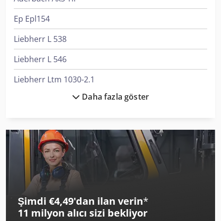
Ep Epl154
Liebherr L 538
Liebherr L 546
Liebherr Ltm 1030-2.1
Daha fazla göster
Linde A
Linde E 10
Linde L 10
Linde L 12
Man L 2000
Şimdi €4,49'dan ilan verin
*
Manitou Mla-T 516-75 H
11 milyon alıcı
sizi bekliyor
Mercedes-Benz Sprinter