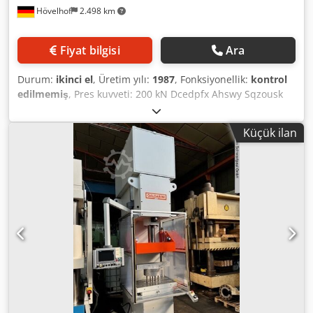
Hövelhof
2.498 km
Fiyat bilgisi
Ara
Durum:
ikinci el
, Üretim yılı:
1987
, Fonksiyonellik:
kontrol
edilmemiş
, Pres kuvveti: 200 kN Dcedpfx Ahswy Sqzousk
Koç stroku, sabit: 210 mm Ayarlanabilir strok sayısı
(dakika): 20 - 60 Devir başına kullanılabilir iş enerjisi: 15 kJ
Küçük ilan
Tahrik gücü: 24 kW Tabla ve koç arasında takılabilir takım
yüksekliği, strok aşağıda, ayar yukarıda: 500 mm Koç ayarı:
100 mm Koç sıkıştırma alanı: 600 x 600 mm Tabla
sıkıştırma alanı: 600 x 600 mm İtici stroku: 90 mm Ağırlık:
20 t