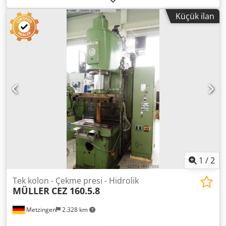
uzunluğu: 600 mm Açıklık: 800 mm Yastık: 20t
Küçük ilan
1
/
2
Tek kolon - Çekme presi - Hidrolik
MÜLLER
CEZ 160.5.8
Metzingen
2.328 km