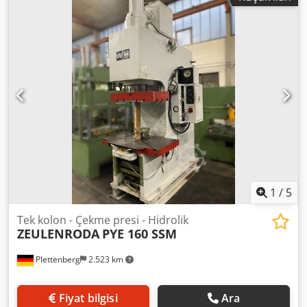
1
/
5
Tek kolon - Çekme presi - Hidrolik
ZEULENRODA
PYE 160 SSM
Plettenberg
2.523 km
Fiyat bilgisi
Ara