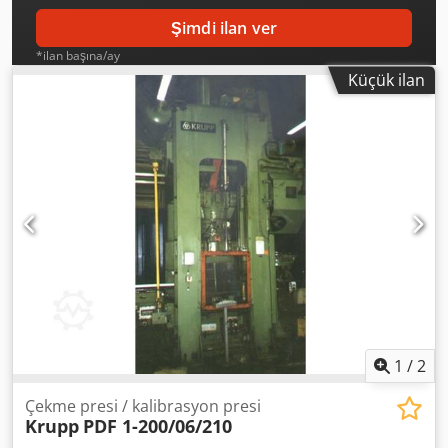
Şimdi ilan ver
*ilan başına/ay
Küçük ilan
1
/
2
Çekme presi / kalibrasyon presi
Krupp
PDF 1-200/06/210