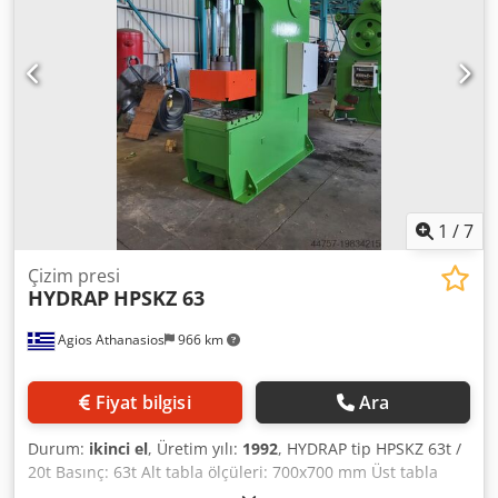
1
/
7
Çizim presi
HYDRAP
HPSKZ 63
Agios Athanasios
966 km
Fiyat bilgisi
Ara
Durum:
ikinci el
, Üretim yılı:
1992
, HYDRAP tip HPSKZ 63t /
20t Basınç: 63t Alt tabla ölçüleri: 700x700 mm Üst tabla
ölçüleri: 600x600 mm Dodjw Slnispfx Ahueck Vuruş