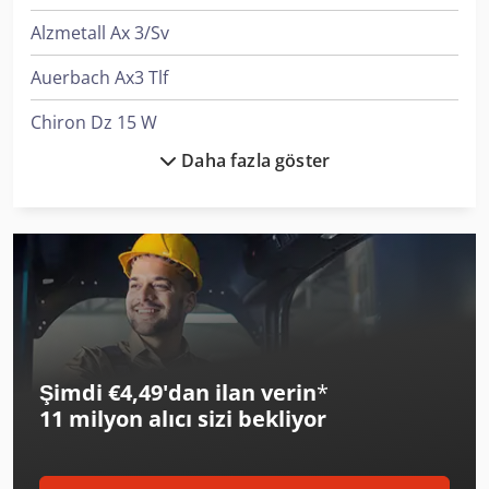
Alzmetall Ax 3/Sv
Auerbach Ax3 Tlf
Chiron Dz 15 W
Daha fazla göster
Elumatec Sbz 140
Genie Z-34/22 Ic
Graule Zs 135 N
Graule Zs 85 N
Hitachi Zw370-6
Şimdi €4,49'dan ilan verin
*
Hitachi Zw75-6
11 milyon alıcı
sizi bekliyor
Hitachi Zw95-6
Hitachi Zx26U-6