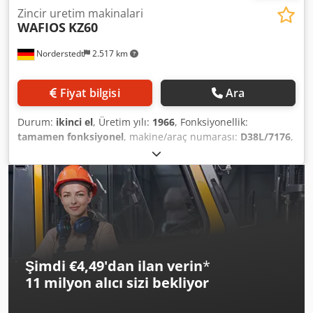
Zincir uretim makinalari
WAFIOS
KZ60
Norderstedt
2.517 km
Fiyat bilgisi
Ara
Durum:
ikinci el
, Üretim yılı:
1966
, Fonksiyonellik:
tamamen fonksiyonel
, makine/araç numarası:
D38L/7176
,
Teklif numarası: D38L/7176 Makine türü: zincir uretim
makinalari Marka: WAFIOS Tip: KZ60 İmalat yılı: 1966 Tel
çapı aralığı: 2-7 mm Performans adet/dak: 100 Ofis:
Depomuzda Dsdpfowi Sy Ijx Adiock
Şimdi €4,49'dan ilan verin
*
11 milyon alıcı
sizi bekliyor