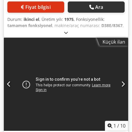
Fiyat bilgisi
Ara
Durum:
ikinci el
, Üretim yılı:
1975
, Fonksiyonellik:
tamamen fonksiyonel
, makine/araç numarası:
D38E/8367
,
Teklif numarası: D38E/8367 Makine türü: zincir uretim
makinalari Marka: WAFIOS Tip: KER7 İmalat yılı: 1975
Küçük ilan
Dcjdpfswi Ubzjx Adiek Tel çapı aralığı: 10-16 mm Çekiş
uzunluğu: 100-250 mm Bölünme: 5x dia. Performans
adet/dak: 25-50 Ofis: Avrupa´da
1
/
10