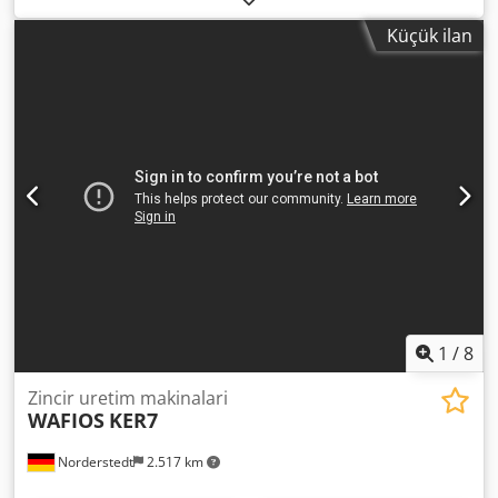
makineleri 14 parça - Bükme makineleri 10 adet - Bükme +
Küçük ilan
kaynak makineleri - 2 adet ( Wafios KEH3 +KER3 ; Wafios
KEH5 + KER5 ) - Tel çekme hattı 7 blok - Biriktiricili Danieli -
Sementasyon fırını Djdpfx Aeqy E I Uedisck - Tavlama fırını
Bir sürü sapare parçası
1
/
8
Zincir uretim makinalari
WAFIOS
KER7
Norderstedt
2.517 km