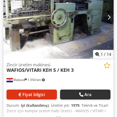
1
/
14
Zi̇nci̇r üreti̇m maki̇nesi̇
WAFIOS/VITARI
KEH 5 / KEH 3
Đakovo
1.554 km
Fiyat bilgisi
Ara
Durum:
iyi (kullanılmış)
, Üretim yılı:
1979
, Teknik ve Ticari
Zincir için komple üretim hattı Üretici - WAFIOS / VITARI /
DANIELI / IPSEN Yıl - 1979/1989 Fabrika İçeriği - Kaynak