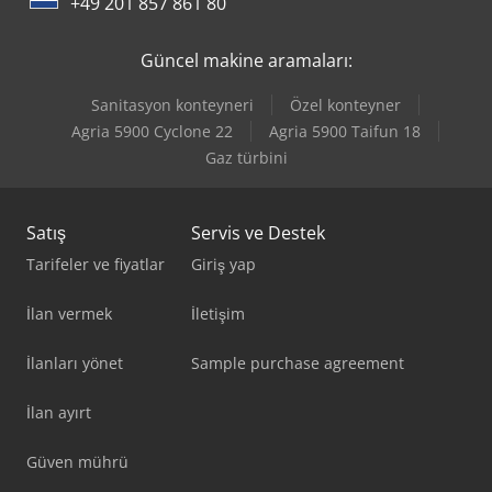
+49 201 857 861 80
Yeong Chin Machinery Industries Co. Ltd. (Ycm) Tv188B
Güncel makine aramaları:
Sanitasyon konteyneri
Özel konteyner
Agria 5900 Cyclone 22
Agria 5900 Taifun 18
Gaz türbini
Satış
Servis ve Destek
Tarifeler ve fiyatlar
Giriş yap
İlan vermek
İletişim
İlanları yönet
Sample purchase agreement
İlan ayırt
Güven mührü