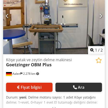
1
/
2
Köşe yatak ve zeytin delme makinesi
Goetzinger
OBM Plus
Aalen
2.278 km
Fiyat bilgisi
Ara
Durum:
yeni
, Delme motoru sayısı: 1 adet Köşe yatağını
delme: 1=evet, 0=hayır 1 evet El tutamağı deliğini delme:
1=evet, 0=hayır 1 evet Götzinger El Tutamağı Delme