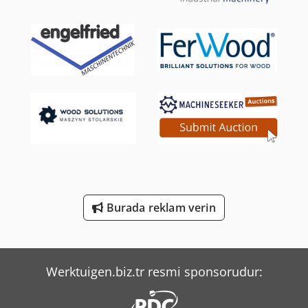
Panhans 245/20
Panhans 334/20
Panhans 336/20
Schanbacher S-3-50
Scherer Feinbau Vdz 220 / Ds
Tec Freetec
Tec Rotec
Burada reklam verin
Weinbrenner Tsv 6/3050
Yeong Chin Machinery Industries Co. Ltd. (Ycm) Nfx400A
Werktuigen.biz.tr resmi sponsorudur: