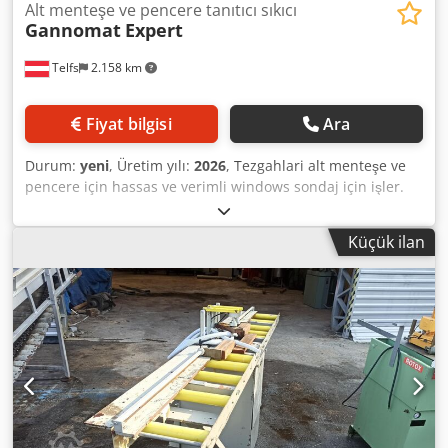
Alt menteşe ve pencere tanıtıcı sıkıcı
Gannomat
Expert
Telfs
2.158 km
Fiyat bilgisi
Ara
Durum:
yeni
, Üretim yılı:
2026
, Tezgahlari alt menteşe ve
pencere için hassas ve verimli windows sondaj için işler.
Cjdpfsdx R Hcox Adheha Kısa Tanıtım: • Alt menteşe için
aksesuar seti • Delme desen (örneğin G-U, Roto, Maco,
Küçük ilan
Siegenia Aubi, Winkhaus... ve diğer üreticilerin) üreticiye
göre • Pencere işleyicileri için aksesuar seti • Büyük hassas
delme ünitesi GANNOMAT üzerinden