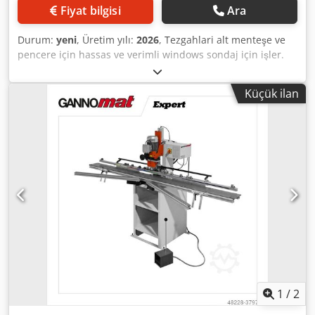
Fiyat bilgisi
Ara
Durum:
yeni
, Üretim yılı:
2026
, Tezgahlari alt menteşe ve
pencere için hassas ve verimli windows sondaj için işler.
Kısa Tanıtım: Chsdpfx Adsdx R Hzohja • Pencere ve alt
menteşe delme arasında hiçbir makine hazırlık sürelerinin
Küçük ilan
kolları • Üzerinden sondaj avantajları altında • Alt menteşe
için aksesuar seti • Delme desen (örneğin G-U, Roto, Maco,
Siegenia Aubi, Winkhaus... ve diğer üreticilerin) üreticiye
göre • Pencere işleyicileri için aksesuar seti • Büyük hassas
delme ünitesi GANNOMAT üzerinden
1
/
2