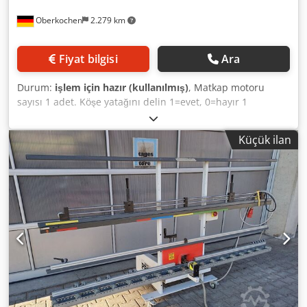
Oberkochen
2.279 km
Fiyat bilgisi
Ara
Durum:
işlem için hazır (kullanılmış)
, Matkap motoru
sayısı 1 adet. Köşe yatağını delin 1=evet, 0=hayır 1
evet_evet Zeytin sondajı 1=evet, 0=hayır 1 evet_yes Köşe
yatağı ve zeytin için 1 HESS bağlantı delme istasyonu Bu
Küçük ilan
Hess sondaj istasyonu az parayla çok sayıda sondaj
teknolojisi sunuyor el sanatları için. Köşe yataklarını
delmek için eksiksiz bir istasyon ve 2 gibi tüm önemli
özelliklere sahip zeytinler Sıkıştırma silindiri, delme
derinliği algılama, etkili emme, Köşe yatağı ve zeytin
sondajları için durdurma sistemleri, matkap kafası
değiştirilebilir mandrenli, ayarlanabilir delme besleme
hızı, otomatik program akışı. Bu, mükemmellik için
teknoloji anlamına gelir İş: Yalnızca bir delme ünitesine
sahip yalnızca bir makine ve yalnızca 2 işlem için bir
matkap kafası. Sistem: - 100 mm'ye kadar çerçeveler ve
kanatlar için destek duvarı olarak taban çerçevesi - Ortada