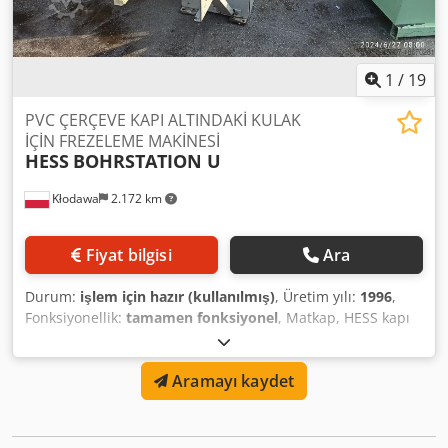
1
/
19
PVC ÇERÇEVE KAPI ALTINDAKİ KULAK
İÇİN FREZELEME MAKİNESİ
HESS
BOHRSTATION U
Kłodawa
2.172 km
Fiyat bilgisi
Ara
Durum:
işlem için hazır (kullanılmış)
, Üretim yılı:
1996
,
Fonksiyonellik:
tamamen fonksiyonel
, Matkap, HESS kapı
kolu. Pnömatik kelepçeli tek ünite. PVC ve ALU pencereler
için. Chedpfx Aov H E Aljdhea
Aramayı kaydet