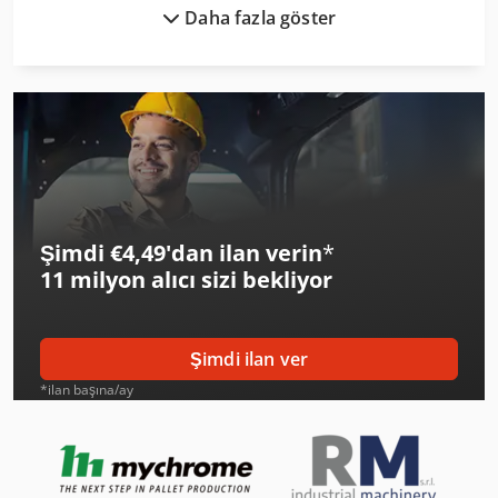
Daha fazla göster
Ep Epl154
Graule Zs 170
Graule Zs 170 N
Graule Zs 85 N
Haas Dt-1
Şimdi €4,49'dan ilan verin
*
Hermle C 400
11 milyon alıcı
sizi bekliyor
Kapema Bm 25
Krone Bdf
Şimdi ilan ver
Mercedes-Benz V
*ilan başına/ay
Panhans 116/10
Panhans 245/10