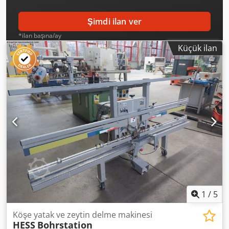
stock 54634 Bitburg Csdpeyy S Uaefx Adhsha - immediately
available -
Şimdi ilan ver
*ilan başına/ay
Küçük ilan
1
/
5
Köşe yatak ve zeytin delme makinesi
HESS
Bohrstation