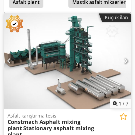
demonte edilmiştir.
Asfalt plent
Mastik asfalt mikserleri
Küçük ilan
1
/
7
Asfalt karıştırma tesisi
Constmach Asphalt mixing
plant
Stationary asphalt mixing
plant