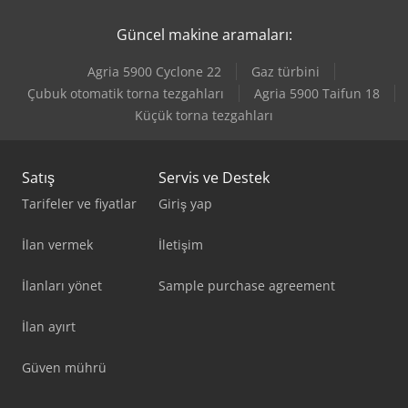
Güncel makine aramaları:
Agria 5900 Cyclone 22
Gaz türbini
Çubuk otomatik torna tezgahları
Agria 5900 Taifun 18
Küçük torna tezgahları
Satış
Servis ve Destek
Tarifeler ve fiyatlar
Giriş yap
İlan vermek
İletişim
İlanları yönet
Sample purchase agreement
İlan ayırt
Güven mührü