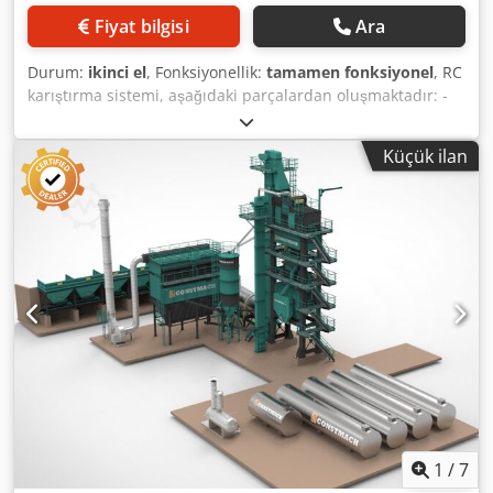
Fiyat bilgisi
Ara
Durum:
ikinci el
, Fonksiyonellik:
tamamen fonksiyonel
, RC
karıştırma sistemi, aşağıdaki parçalardan oluşmaktadır: -
Tamamen çelik konstrüksiyon Dedpfx Anezq S D Ho Nokr -
Brülörlü kurutma tamburu -2 adet elevatör/kovalı besleyici
Küçük ilan
-Elektrik tesisatı
1
/
7