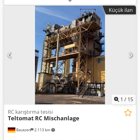
Ewox An Nekr -Vinç -Elektrik tesisatı
Küçük ilan
1
/
15
RC karıştırma tesisi
Teltomat
RC Mischanlage
Bautzen
2.113 km