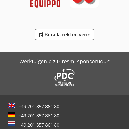
ihrer Langlebigkeit, Effizienz und nachhaltigen
Merlo Tf 42.7 Cs-145
Leistungsfähigkeit sind unsere Produkte die bevorzugte
Wahl für Branchenprofis.
Sahinler Bt 114 - S
Schanbacher S-3-50
Burada reklam verin
Tec Freetec
Tec Rotec
Werktuigen.biz.tr resmi sponsorudur:
+49 201 857 861 80
+49 201 857 861 80
+49 201 857 861 80