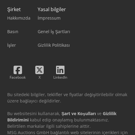
Şirket
Yasal bilgiler
Hakkımızda
İmpressum
Basın
Genel İş Şartları
İşler
Gizlilik Politikası
Facebook
X
LinkedIn
Bu sitedeki bilgiler, teklifler ve fiyatlar değişitirilebilir olmak
üzere bağlayıcı değildirler.
Bu websitesini kullanarak,
Şart ve Koşulları
ve
Gizlilik
Bildirimini
kabul edip onaylamış bulunmaktasınız.
Belirtilen markalar ilgili sahiplerine aittir.
MSG Auctions GmbH bağlantılı web sitelerinin içerikleri için