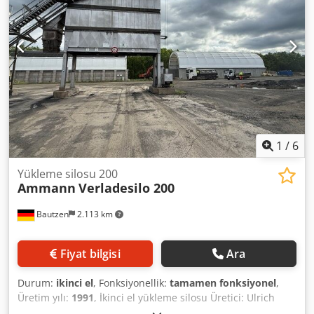
1
/
6
Yükleme silosu 200
Ammann
Verladesilo 200
Bautzen
2.113 km
Fiyat bilgisi
Ara
Durum:
ikinci el
, Fonksiyonellik:
tamamen fonksiyonel
,
Üretim yılı:
1991
, İkinci el yükleme silosu Üretici: Ulrich
Toplam hacim: 200 ton -Kova taşıma sistemi Dodpfezq S