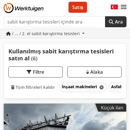
Satış
Ara
/ ... / 2. el sabit karıştırma tesisleri
Kullanılmış sabit karıştırma tesisleri
satın al
(6)
Filtre
Alaka
İnşaat makineleri
Asfalt te
Tüm filtreleri kaldır
Küçük ilan