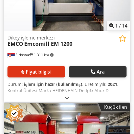
1
/
14
Dikey işleme merkezi
EMCO
Emcomill EM 1200
Sırbistan
1.311 km
Fiyat bilgisi
Ara
Durum:
işlem için hazır (kullanılmış)
, Üretim yılı:
2021
,
Kontrol Ünitesi Marka HEIDENHAIN Dedpfx Ahox D
Dzdoyeck Model TNC 620 Tabla Tabla taşıma kapasitesi
1500 kg Ana Tahrik Eksen sayısı 4 Mil hızı 15000 dev/dak
Küçük ilan
Takım konikliği SK 40 Hareketler X-Ekseni Hareketi 1200
mm Z-Ekseni Hareketi 500 mm Y-Ekseni Hareketi 610 mm
Takımlar Depodaki takım yuvası sayısı 32 Bu 4 eksenli
EMCO Emcomill EM 1200, 2021 yılında üretilmiştir. TNC