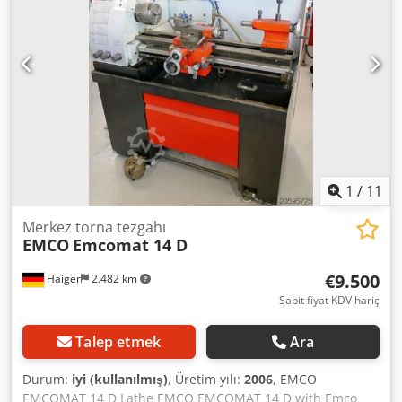
Debi kapasitesi: 15 l/dk Sürgü ayarı: El çarkları ile Mil
tahriki: Çok kanallı kayış ile 2 kutuplu motor DONANIM
İndikatör kelepçesi 30 litrelik tanklı soğutma sistemi Hızlı
bağlantılı soğutma sıvısı tankı Kumanda paneli Çalışma
lambası Soğutma sıvısı hortumu CE işareti
1
/
11
Merkez torna tezgahı
EMCO
Emcomat 14 D
€9.500
Haiger
2.482 km
Sabit fiyat KDV hariç
Talep etmek
Ara
Durum:
iyi (kullanılmış)
, Üretim yılı:
2006
, EMCO
EMCOMAT 14 D Lathe EMCO EMCOMAT 14 D with Emco