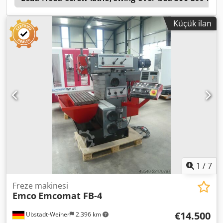
ile ilgili sorularınız veya bir inceleme randevusu için lütfen
bizimle telefon veya e-posta yoluyla iletişime geçiniz. Stok
Küçük ilan
durumumuzu tam olarak görmek için lütfen diğer
ilanlarımıza da göz atın.
1
/
7
Freze makinesi
Emco
Emcomat FB-4
€14.500
Ubstadt-Weiher
2.396 km