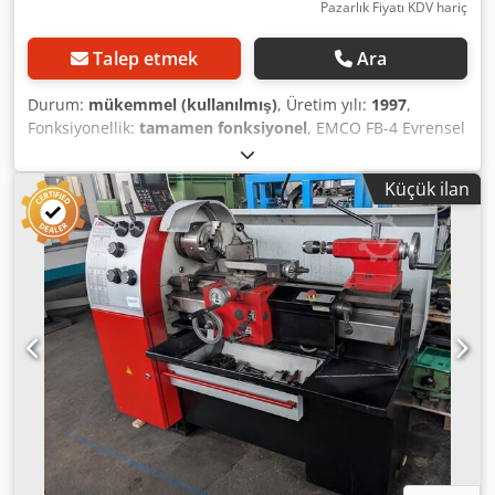
Pazarlık Fiyatı KDV hariç
Talep etmek
Ara
Durum:
mükemmel (kullanılmış)
, Üretim yılı:
1997
,
Fonksiyonellik:
tamamen fonksiyonel
, EMCO FB-4 Evrensel
Freze Makinesi, 3 eksenli dijital göstergeli (Heidenhain),
çok iyi durumda Dcsdszq Efqjpfx Ahyek Teknik Özellikler:
Küçük ilan
>> Üretim Yılı: 1997 >> Sabit açılı tabla (kelepçeleme alanı
800 x 400 mm) >> Devir sayısı: 63 - 3150 devir/dakika
arasında 18 farklı devir kademesi >> Mekanik ilerleme: 18
kademe İlerleme hızı X ve Y: 16-800 mm/dakika İlerleme
hızı Z: 8-400 mm/dakika Hızlı ilerleme X ve Y: 2400
mm/dakika Hızlı ilerleme Z: 1200 mm/dakika >> Hareket
aralıkları X/Y/Z: 450/300/350 mm >> Donanım: Dikey ve
yatay mil >> Dikey mil, 100 mm hareket aralığına sahip >>
Takım tutucu: SK40 >> Ağırlık: Yaklaşık 1500 kg >> Makine
boyutları (UxGxY): 1485 x 1475 x 1680 mm >> Motor freni >>
Bağlantı gücü: 4 kVA Aksesuarlar ve Donanım: >> 3 eksenli
dijital gösterge (Heidenhain) >> Soğutma sistemi >> Talaş
toplama kabı, makine ayakları >> Kullanım kılavuzu, yedek