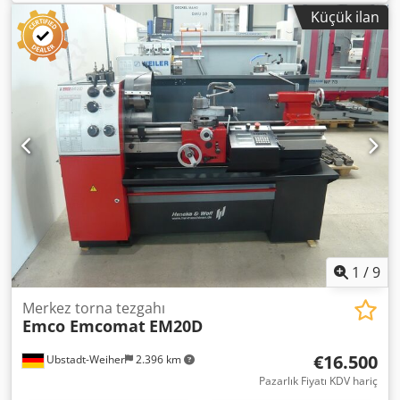
Küçük ilan
1
/
9
Merkez torna tezgahı
Emco Emcomat
EM20D
€16.500
Ubstadt-Weiher
2.396 km
Pazarlık Fiyatı KDV hariç