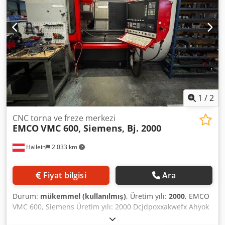
620 HEIDENHAIN kontrol ünitesi, 15.000 dev/dak mil ve
SK40 takım tutucuya sahiptir. Makine, X-1200, Y-610, Z-500
hareket mesafeleri ve maksimum 1500 kg iş parçası
kapasitesi sunar. 32 takım kapasitesi ve 3300 çalışma saati
ile bu EMCO Emcomill EM 1200 dik işleme merkezini satın
almak için fırsatı değerlendirin. Daha fazla bilgi için
bizimle iletişime geçin. Uygulama Türleri Frezeleme
1
/
2
CNC torna ve freze merkezi
EMCO
VMC 600, Siemens, Bj. 2000
Hallein
2.033 km
Fiyat bilgisi
Ara
Durum:
mükemmel (kullanılmış)
, Üretim yılı:
2000
, EMCO
VMC 600, Siemens Üretim yılı: 2000 Dcjdpoxxakwefx Ahyok