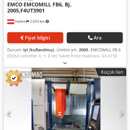
EMCO
EMCOMILL FB6, Bj.
2005,F4UT3901
Hallein
2.033 km
Fiyat bilgisi
Ara
Durum:
iyi (kullanılmış)
, Üretim yılı:
2005
, EMCOMILL FB 6
(Dijital cetveller X, Y, Z ile) Takım freze makinesi, 63-3150
dev/dak arasında 18 iş mili devri, X, Y, Z eksenlerinde 18
ilerleme, DIN 8615'e göre takım hassasiyeti, kızak
Küçük ilan
hareketleri X/Y/Z 700/500/500 mm, güç 5,5 kW (100% ED),
hidrolik takım sıkma, takım tutucu DIN 69871 SK 40,
elektrik bağlantısı 400/50/3, X/Y/Z eksenlerinde Heidenhain
ölçüm cetvelleri dahil, makine CE'ye uygun, karşı tutucu
olmadan, çalışma alanı korumalı. ISO9001: 1994
standardına göre üretilmiştir. Üretim yılı: 2005. F4UT3901.
Dcedpfxezln R Ee Ahyok