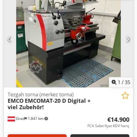
mm Maksimum iş parçası ağırlığı (desteksiz): 50 kg
Maksimum iş parçası ağırlığı: 150 kg Sabit mengen çapı: 50
mm Toplam güç ihtiyacı: 5 KVA Makine ağırlığı (yaklaşık):
0,78 ton Makine boyutları (yaklaşık U x G x Y): 1,7 x 1,0 x 1,4
m Dedpfx Ahozlhhwsyeck EMCO EMCOMAT 17D, takım
yapımı, tek parça üretimi, onarım çalışmaları ve küçük seri
üretim için yüksek kaliteli, geleneksel bir hassas torna
tezgahıdır. Yüksek hassasiyeti, sağlam yapısı ve kademesiz
hız ayarıyla öne çıkar.
1
/
35
Tezgah torna (merkez torna)
EMCO
EMCOMAT-20 D Digital +
viel Zubehör!
€14.900
Graz
1.841 km
FCA Sabit fiyat KDV hariç