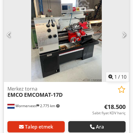
1.600 mm
, maksimum mil hızı:
3.000 dev/dak
, dönüş hızı
(maks.):
3.000 dev/dak
, giriş akımı türü:
trifaze
, Donanım:
devir hızı sonsuz değişken
, Makine neredeyse yeni
durumdadır. Eğitim kurumundan gelmektedir ve komple
pens seti ile donatılmıştır. Dcedpfx Aheywfrtjysk
1
/
10
Merkez torna
EMCO
EMCOMAT-17D
€18.500
Wormerveer
2.775 km
Sabit fiyat KDV hariç
Talep etmek
Ara