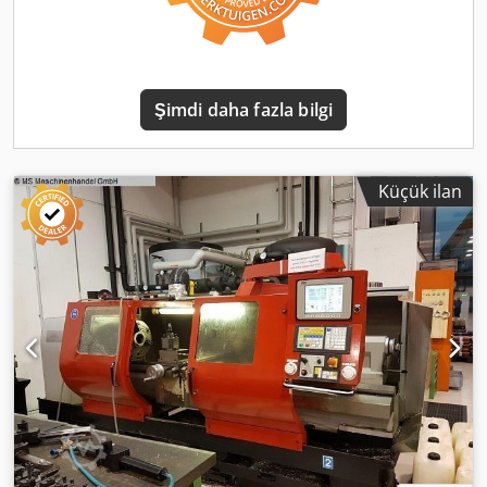
mm - Travel X2: 205 mm - Travel Z2: 750 mm - Travel Y: 100
(+/- 50) mm - Main spindle speed: 0 - 5,000 rpm - Sub
spindle speed: 0 - 7,000 rpm - Tool turrets: 2 x 12
positions, all live tooling - Tool mount: VDI 30 Upper turret:
X, Z, Y axes Lower turret: X, Z axes Sub-spindle left/right
Şimdi daha fazla bilgi
movement: Z3 axis Dodpfxexzq Nco Ahyeck C11 spindle:
65mm diameter (hollow clamping cylinder) C12 spindle:
45mm diameter (solid clamping cylinder) with part ejector
Tool turret type: Sauter 2 x 14-bar high-pressure coolant
Küçük ilan
pumps Accessories: - Complete tool cabinet with tool
holders (driven and static), carbide inserts and tool
holders - Collet chucks for main and sub-spindle -
Complete documentation - And more Machine is available
immediately! Machine is ready for operation! Loading by
us! Transport can be organized upon request!