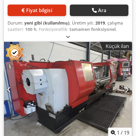
25x25 mm- İş mili dişi: Camlock 5- İç koniklik: 1:20- İş mili
deliği: ø51,6 mm- İş mili hızı: 0–3000 dev/dk, kademesiz
Fiyat bilgisi
Ara
ayarlanabilir- AC Motor Sürücüsü: 18,5 / 8,3 kW- Pota
Kovanı Çapı: 52 mm / MK4- Pabuç milinin stroku: 145 mm-
Durum:
yeni gibi (kullanılmış)
, Üretim yılı:
2019
, çalışma
Güç kaynağı: 400 V / 3 fazlı / PE- Anma gücü: 10 kVA- Dahil
saatleri:
100 h
, Fonksiyonellik:
tamamen fonksiyonel
,
Olan Ekipman / Aksesuarlar:- SMW AUTOBLOCK kama tipi
makine/araç numarası:
F9B192402
, besleme uzunluğu X
mandren (çeşitli taban çeneleri dahildir)- Multifix hızlı
ekseni:
450 mm
, y ekseni ilerleme uzunluğu:
350 mm
, Z
değiştirilebilir takım tutucu (çeşitli takım tutucular
Küçük ilan
ekseni ilerleme mesafesi:
400 mm
, maksimum mil hızı:
dahildir), mandren anahtarı- Matkap mandreni- Dönen
5.000 dev/dak
, iş mili hareket mesafesi:
80 mm
, hızlı
merkez- Tamamen işlevsel güvenlik cihazı Technical
travers X ekseni:
5 m/dak
, hızlı tablası Y ekseni:
5 m/dak
,
Specification Counter Spindle No Driven Tools No
hızlı ilerleme Z ekseni:
5 m/dak
, toplam yükseklik:
1.990
mm
, toplam genişlik:
2.030 mm
, toplam uzunluk:
1.980
mm
, masa genişliği:
270 mm
, masa uzunluğu:
400 mm
,
giriş akımı türü:
trifaze
, dönüş hızı (maks.):
5.000 dev/dak
,
dönme hızı (dk.):
10 dev/dak
, masa yükü:
450 kg
, toplam
ağırlık:
2.270 kg
, giriş voltajı:
400 V
, iş parçası ağırlığı
(maks.):
450 kg
, giriş akımı:
16 A
, giriş frekansı:
50 Hz
,
Donanım:
CE işareti, devir hızı sonsuz değişken,
dokümantasyon / kılavuz
, EMCOMAT FB-450 MC with
Sinumerik 828D Contour Control featuring "Manual
Machine" mode Universal milling and drilling machine
1
/
19