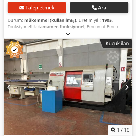
Talep etmek
Ara
Durum:
mükemmel (kullanılmış)
, Üretim yılı:
1995
,
Fonksiyonellik:
tamamen fonksiyonel
, Emcomat Emco
EM20D ilerlemeli ve ilerlemeli mil torna tezgahı, 1995
yılında üretilmiştir, mükemmel durumdadır, CE
Küçük ilan
uyumludur!!! Teknik veriler: >> Yapım yılı: 1995 >> Merkez
yüksekliği 200mm >> Yatak üstü salınım çapı 400 mm >>
Çapraz kızak üzerindeki salınım çapı 250mm >> Tornalama
uzunluğu: 1000 mm >> Mil hızı 35-3000 rpm sürekli
değişken 4 hız seviyesi >> Tüy vuruşu 120mm >> Kuyruk
mili: MK3 >> Mil deliği: 50 mm >> 20 uzunlamasına
besleme 0,045 / 0,787 mm/dev Dodpfx Ahswag Stoyjck >>
20 yüz beslemesi 0,023 / 0,406 mm/dev >> Alan
gereksinimi / kurulum boyutları yaklaşık. uzunluk 1.900 x
derinlik 0,9 x yükseklik 1,3 metre >> Yaklaşık ağırlık. 850
kilo Aksesuarlar ve ekipmanlar: >> 3 eksenli konum
göstergesi >> 1 adet üç çeneli ayna ve 1 adet çene seti >> 3
cepli çelik tutucu >> Çip arka duvarı >> Soğutma sistemi >>
Yatak durağı Makine hakkında: Emcomat 20D Leit
1
/
16
sunulmaktadır. ve 1995 yılında yapılmış, az kullanılmış