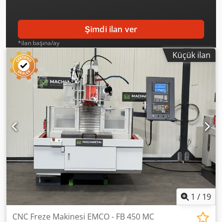
Şimdi ilan ver
*ilan başına/ay
Küçük ilan
1
/
19
CNC Freze Makinesi EMCO - FB 450 MC