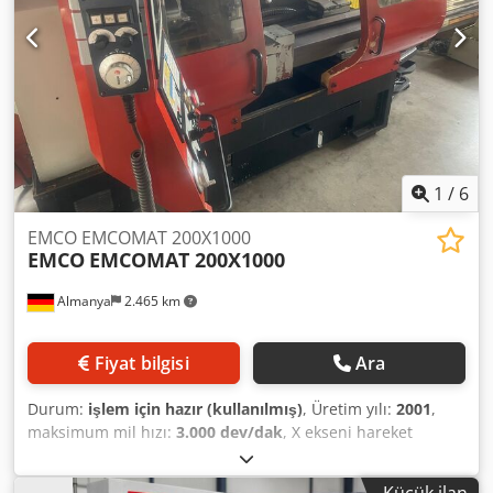
1
/
6
EMCO EMCOMAT 200X1000
EMCO
EMCOMAT 200X1000
Almanya
2.465 km
Fiyat bilgisi
Ara
Durum:
işlem için hazır (kullanılmış)
, Üretim yılı:
2001
,
maksimum mil hızı:
3.000 dev/dak
, X ekseni hareket
mesafesi:
220 mm
, Z ekseni hareket mesafesi:
1.000 mm
,
mil motoru gücü:
8.300 W
, toplam yükseklik:
1.700 mm
,