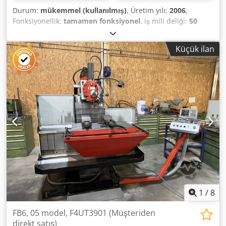
Durum:
mükemmel (kullanılmış)
, Üretim yılı:
2006
,
Fonksiyonellik:
tamamen fonksiyonel
, iş mili deliği:
50
mm
, EMCO torna EMCOMAT 17D çok temiz durumda eski
eğitim. Özellikler: - yapım yılı 2006 - yatak üzerinde dönüş
Küçük ilan
çapı 340mm - çapraz kızak üzerinde dönüş çapı 190mm -
merkezler arasındaki mesafe 700 mm - hız 40-3000rpm 4
kademede değişken - ana mil çapı 50mm Aksesuarlar: - İç
ve dış çeneli 3 çeneli ayna - 3 eksenli dijital okuma -
elektri̇k şemasi Dsdsu N Dpmspfx Ahyeck - multifix 3
tutuculu keski tutucu - soğutma si̇stemi̇ - makine
aydınlatması - döner merkez - yatak durdurucu - makine
ayakları
1
/
8
FB6, 05 model, F4UT3901 (Müşteriden
direkt satış)