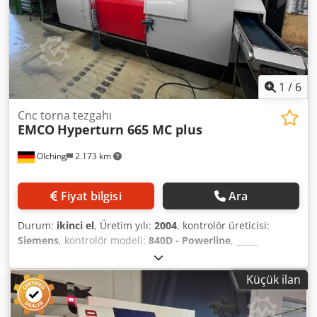
alet tutucu - Çeşitli alet tutucular
1
/
6
Cnc torna tezgahı
EMCO
Hyperturn 665 MC plus
OIching
2.173 km
Fiyat bilgisi
Ara
Durum:
ikinci el
, Üretim yılı:
2004
, kontrolör üreticisi:
Siemens
, kontrolör modeli:
840D - Powerline
, _____
Açıklama: Ana mil: Teknoloji: Motorlu mil Devir hızı: 5.000
dev/dak Güç (maks.): 29 kW Tork (maks.): 250 Nm Çubuk
Küçük ilan
çapı: 65 mm İş parçası kelepçelemesi I: Pens tutucu, SMW
Autoblok Spannax No. 65 İş parçası kelepçelemesi II: 3
çeneli tutucu, SMW Autoblok KNCS-N 260-72 Karşı mil: