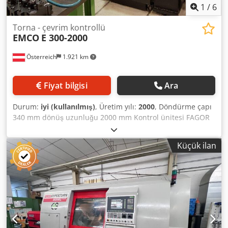
1
/
6
Torna - çevrim kontrollü
EMCO
E 300-2000
Österreich
1.921 km
Fiyat bilgisi
Ara
Durum:
iyi (kullanılmış)
, Üretim yılı:
2000
, Döndürme çapı
340 mm dönüş uzunluğu 2000 mm Kontrol ünitesi FAGOR
8055 Salıncak çapı 550 mm İş mili deliği 108 mm İş mili hızı
- kademesiz değişken 2500 rpm Tahrik gücü 16,5 kW Quill
Küçük ilan
stroku 220 mm Quill çapı 100 mm Toplam güç gereksinimi
19 kW Dcodpfxjvwgpbe Ahyjk Makine ağırlığı yaklaşık 4300
kg Alan gereksinimi yaklaşık 4300 x 1600 x 1800 m Bu
EMCO E 300x2000 devir torna tezgahı tüm aksesuarları ile
birlikte teslim edilir. aksesuarlar. Açıklama - Soğutma sıvısı
cihazı - 1 adet Luenette açık 20-145mm - 1 adet kapalı
kılavuz 15-185mm - 1 adet yüz plakası - 1 adet üç çeneli
ayna - 1 adet kama çubuğu aynası D=400mm - Parat 4 katlı