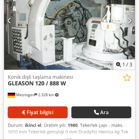
1
/
3
Konik dişli taşlama makinesi
GLEASON
120 / 888 W
Metzingen
2.328 km
Fiyat bilgisi
Ara
Durum:
ikinci el
, Üretim yılı:
1980
, Tekerlek çapı - maks.
1010 mm Tekerlek genişliği 0 mm Dcedpfst Hwnisx Ag Tok
Modül - maks. Modül - min. Toplam güç gereksinimi 15 kW