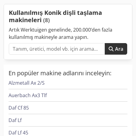
Kullanılmış Konik dişli taşlama
makineleri
(8)
Artık Werktuigen genelinde, 200.000’den fazla
kullanılmış makineyle arama yapın.
Ara
En popüler makine adlarını inceleyin:
Alzmetall Ax 2/S
Auerbach Ax3 Tlf
Daf Cf 85
Daf Lf
Daf Lf 45