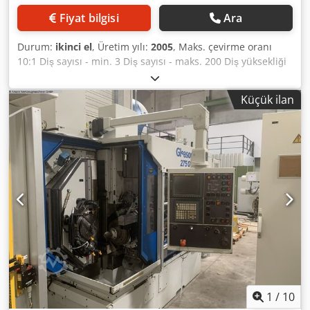
Fiyat bilgisi
Ara
Durum:
ikinci el
, Üretim yılı:
2005
, Maks. çevirme oranı
10:1 Diş sayısı - min. 3 Diş sayısı - maks. 200 Diş yüksekliği
20 mm Diş genişliği maks. 58 mm Takım çapı min. 69,85
mm Takım çapı maks. 230 mm x ekseni 325 mm y ekseni
Küçük ilan
350 mm z ekseni 470 mm İş parçası tablası - Ø 212,71 mm
b ekseni +90,1 / -1 ° Kontrol SIN 840 D SIEMENS Djdpfx
Agoynmm Es Tjck Toplam güç ihtiyacı 75 kW Makine ağırlığı
yaklaşık 10.000 kg Yer ihtiyacı yaklaşık 6,10 x 4,40 x 3,30 m
WAGURI EWAB yükleme hücresi ile, üretim yılı 2012
(Doğrusal yükleyici) Soğutma sıvısı filtrasyon sistemi
mevcut değil
1
/
10