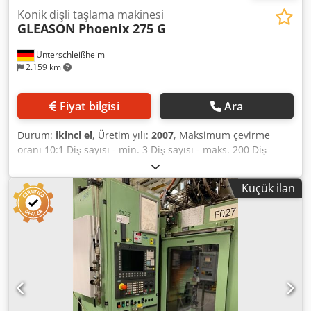
Konik dişli taşlama makinesi
GLEASON
Phoenix 275 G
Unterschleißheim
2.159 km
Fiyat bilgisi
Ara
Durum:
ikinci el
, Üretim yılı:
2007
, Maksimum çevirme
oranı 10:1 Diş sayısı - min. 3 Diş sayısı - maks. 200 Diş
yüksekliği 20 mm Minimum takım çapı 69,85 mm
Maksimum diş genişliği 58 mm Maksimum takım çapı 230
Küçük ilan
mm x-eksen 325 mm y-eksen 350 mm z-eksen 470 mm İş
parçası tablası - Ø 212,71 mm b-eksen +90,1 / -1 ° Kontrol
ünitesi 160 i - MB FANUC Toplam güç gereksinimi 75 kW
Makine ağırlığı yaklaşık 10.000 kg Alan ihtiyacı yaklaşık 6,10
x 4,40 x 3,30 m WAGURI EWAB robot hücresi ile (KUKA
robot) Soğutma sıvısı filtre sistemi yok Yangın söndürme
sistemi CO2 tüpleri olmadan Dedpoynbdlofx Ag Tsck Çeşitli
pompalar / toplama havuzları ile soğutma yağı geri dönüşü
A1/B2 eksenleri için ölçüm probu ile otomatize giriş