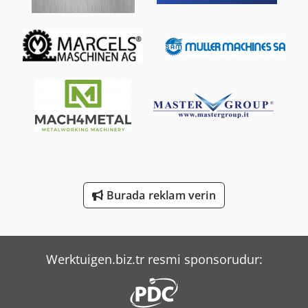
Merlo Tf 33.7-115
Sennebogen 818 E
Tec Freetec
Tec Rotec
Volvo A 25
Volvo L 30
Yeong Chin Machinery Industries Co. Ltd. (Ycm) Nfx400A
Burada reklam verin
Yeong Chin Machinery Industries Co. Ltd. (Ycm) Ntc-2000Ly
Yeong Chin Machinery Industries Co. Ltd. (Ycm) Tv188B
Werktuigen.biz.tr resmi sponsorudur: