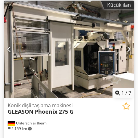
hareketi 300/200 mm Freze kafası hızı 250-3500 rpm Freze
Küçük ilan
kafası - +/- 40° döner Alet çapı 80 mm Dsdpfsy Nk Hgex Ag
Tjck Takım uzunluğu - maks. 240 mm Tablo hızları 5 - 1000
rpm Freze mili tahriki 15 kW Besleme aralığı mm / dak
Masa çapı 132 mm Sinumerik 840 C kontrol sistemi Bağlı
yük 40 kVA Motor gücü 15 kW Ağırlık: 6 T Boyutlar 2300 mm
* 2500 mm * 2170 mm Aksesuarlar : Hidrolik iş parçası
sıkıştırma Otomatik şarj sistemi Manyetik talaş konveyörü *
1
/
7
Konik dişli taşlama makinesi
GLEASON
Phoenix 275 G
Unterschleißheim
2.159 km