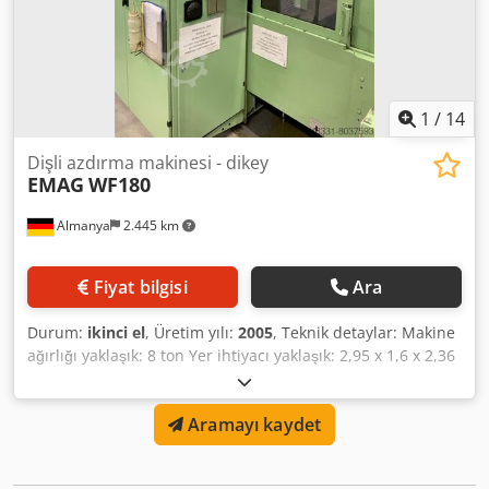
tertibatı Bir pinyon mili için bağlama aparatı Harici spindle
yağ soğutucu "Pinyon mili" için emiş sistemi
1
/
14
Dişli azdırma makinesi - dikey
EMAG
WF180
Almanya
2.445 km
Fiyat bilgisi
Ara
Durum:
ikinci el
, Üretim yılı:
2005
, Teknik detaylar: Makine
ağırlığı yaklaşık: 8 ton Yer ihtiyacı yaklaşık: 2,95 x 1,6 x 2,36
m Ayna çapı: 250 mm Sirkülasyon çapı: 265 mm x-yolu: 170
mm z hareketi: 200 mm İş mili hızı: 1.500 rpm İş mili yatak
Aramayı kaydet
çapı: 100 mm Toplama makinesi * Dcjdpfsizlh Hjx Ag Tjk