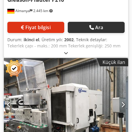
Almanya
2.445 km
Fiyat bilgisi
Ara
Durum:
ikinci el
, Üretim yılı:
2002
, Teknik detaylar:
Tekerlek çapı - maks.: 200 mm Tekerlek genişliği: 250 mm
Dcsdsy Nk Idjpfx Ag Tsk Modül - maks.: 3 Modül - min.: 0,5
Toplam güç gereksinimi: 45 kW Makine ağırlığı yaklaşık: 6,5
Küçük ilan
ton Yer ihtiyacı yaklaşık: 4,4 x 2,4 x 2,7 m