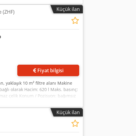
Küçük ilan
e (ZHF)
Fiyat bilgisi
an, yaklaşık 10 m² filtre alanı Makine
a bağlı olarak Hacim: 620 l Maks. basınç:
nmaz çelik Konum / Pozisyon: bağımsız
anım: seviye göstergesi (şamandıralı
 elektrik motorlu temel şasi ve
Küçük ilan