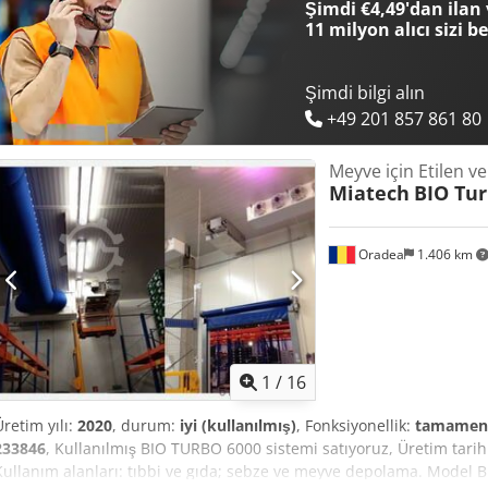
Şimdi €4,49'dan ilan 
11 milyon alıcı
sizi b
Şimdi bilgi alın
+49 201 857 861 80
Meyve için Etilen v
Miatech
BIO Tur
Oradea
1.406 km
1
/
16
Üretim yılı:
2020
, durum:
iyi (kullanılmış)
, Fonksiyonellik:
tamamen 
233846
, Kullanılmış BIO TURBO 6000 sistemi satıyoruz, Üretim tarih
Kullanım alanları: tıbbi ve gıda; sebze ve meyve depolama. Mode