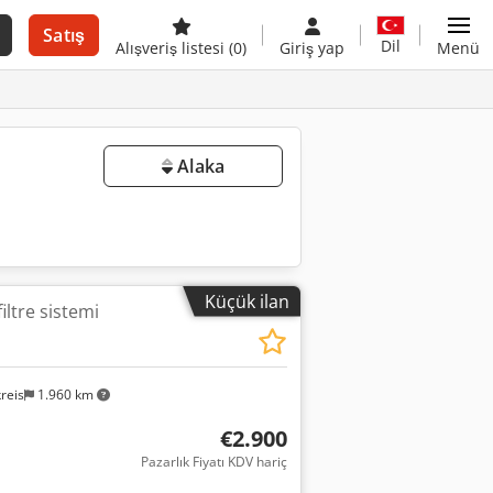
Satış
Dil
Alışveriş listesi
(0)
Giriş yap
Menü
Alaka
Küçük ilan
iltre sistemi
reis
1.960 km
€2.900
Pazarlık Fiyatı KDV hariç