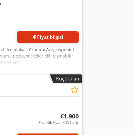
Fiyat bilgisi
cm filtre plakası Crodpfx Aozgcwpehief
um / pozisyon: tekerlekli taşınabilir
tergeleri
Küçük ilan
€1.900
Pazarlık Fiyatı KDV hariç