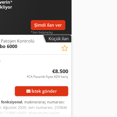
verin
*
ekliyor
Şimdi ilan ver
*ilan başına/ay
Küçük ilan
e Patojen Kontrolü
bo 6000
€8.500
FCA Pazarlık Fiyatı KDV hariç
İstek gönder
fonksiyonel
, makine/araç numarası:
i: Ağustos 2020, seri numarası: 233846
l BIO TURBO 6000: Maksimum hacim