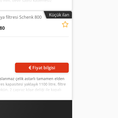
160 mm, devir sayısı kademesiz
 RMUW2258 Cedpfxsy S Tyno Ahiorf
Küçük ilan
a filtresi Schenk 800
80
Fiyat bilgisi
paslanmaz çelik astarlı tamamen elden
es kapasitesi yaklaşık 1100 litre, filtre
mkün, 2 çapraz köşe deliği ile kapalı
ma sistemi, yüksek basınç pompası 100
yükseltme için taban çerçevesi