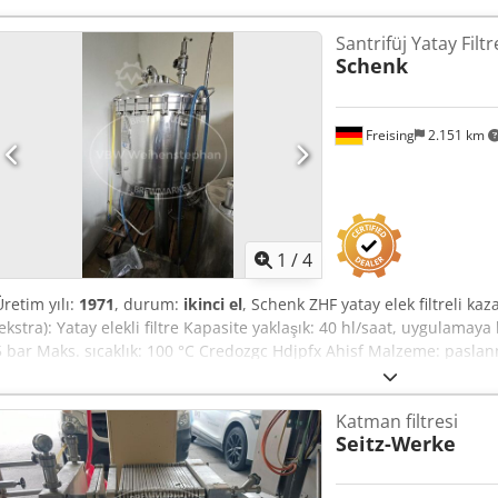
Santrifüj Yatay Filtr
Schenk
Freising
2.151 km
1
/
4
Üretim yılı:
1971
, durum:
ikinci el
, Schenk ZHF yatay elek filtreli kaz
(ekstra): Yatay elekli filtre Kapasite yaklaşık: 40 hl/saat, uygulamay
5 bar Maks. sıcaklık: 100 °C Credozgc Hdjpfx Ahisf Malzeme: pasla
ayakta Temel yapı: yatay tahrik mili olan dikey silindirik kazan Don
hortumlu), çıkarılabilir depo kapağı, emniyet ventili, tahrik mili için
Katman filtresi
yönlendirme tertibatı
Seitz-Werke