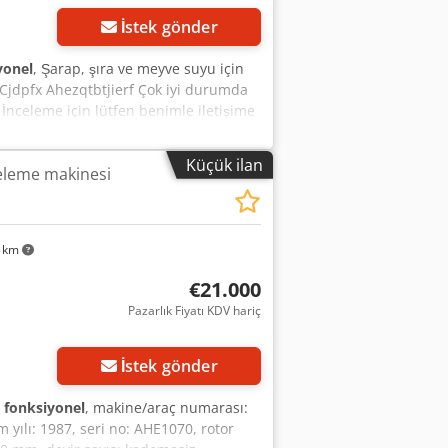
İstek gönder
yonel
, Şarap, şıra ve meyve suyu için
p Cjdpfx Ahezqtbtjierf Çok iyi durumda
r İnceleme için lütfen benimle iletişime
Küçük ilan
eleme makinesi
0 km
€21.000
Pazarlık Fiyatı KDV hariç
in
İstek gönder
fonksiyonel
, makine/araç numarası:
m yılı: 1987, seri no: AHE1070, rotor