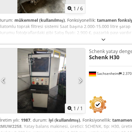
1
/
6
Durum:
mükemmel (kullanılmış)
, Fonksiyonellik:
tamamen fonksi
diatomlu toprak filtresi sistemi Saat başına 2.000-15.000 litre şara
Durumu fotoğraflardaki gibi Satış fiyatı: 2.900 €, pazarlık payı vardı
geçin.
Schenk yatay deng
Schenk
H30
Sachsenheim
2.37
Daha fazla fotoğraf
istey
1
/
1
Üretim yılı:
1987
, durum:
iyi (kullanılmış)
, Fonksiyonellik:
tamamen 
RMUW2258
, Yatay balans makinesi, üretici: SCHENK, tip: H30, üreti