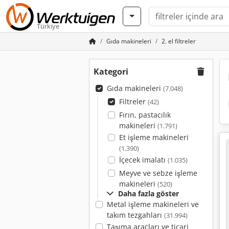
Türkiye
Gıda makineleri
2. el filtreler
Kategori
Gıda makineleri
(7.048)
Filtreler
(42)
Fırın, pastacılık
makineleri
(1.791)
Et işleme makineleri
(1.390)
İçecek imalatı
(1.035)
Meyve ve sebze işleme
makineleri
(520)
Daha fazla göster
Metal işleme makineleri ve
takım tezgahları
(31.994)
Taşıma araçları ve ticari