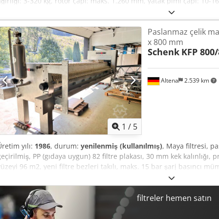
ağırlığı: 3-320 kg, rotor çapı: maks. 1.260 mm, yatak pimi çapı: 10-
ayarlanabilir, kontrol ünitesi CAB 820, üretim yılı: 2021, seri no:
Paslanmaz çelik may
x 800 mm
Schenk
KFP 800/
Altena
2.539 km
1
/
5
Üretim yılı:
1986
, durum:
yenilenmiş (kullanılmış)
, Maya filtresi, 
geçirilmiş, PP (gıdaya uygun) 82 filtre plakası, 30 mm kek kalınlığı, pr
yüzeyi 96 m2, yeni filtre bezleri takılı, maks. 15 bar şarj basıncı mü
çıkış, paslanmaz çelikten otomatik plaka taşıma ve filtre bezi yıka
bar, dolum için Manzini pistonlu pompa (paslanmaz çelik MC-100), 
(paslanmaz çelik), şalter dolabı Crodpfxon Dw Iqs Ahijf
filtreler hemen satın