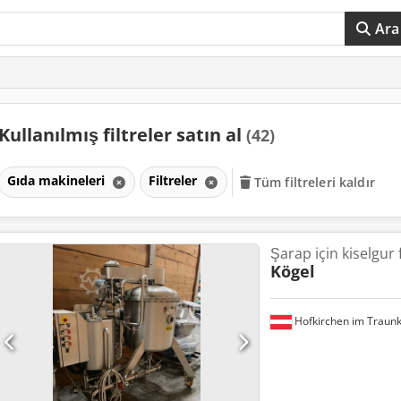
Ara
Kullanılmış filtreler satın al
(42)
Gıda makineleri
Filtreler
Tüm filtreleri kaldır
Şarap için kiselgur f
Kögel
Hofkirchen im Traunk