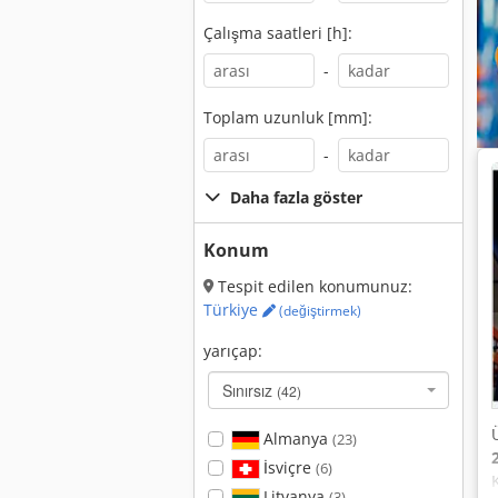
Çalışma saatleri [h]:
-
Toplam uzunluk [mm]:
-
Daha fazla göster
Konum
Tespit edilen konumunuz:
Türkiye
(değiştirmek)
yarıçap:
Sınırsız
(42)
Almanya
(23)
İsviçre
(6)
Litvanya
(3)