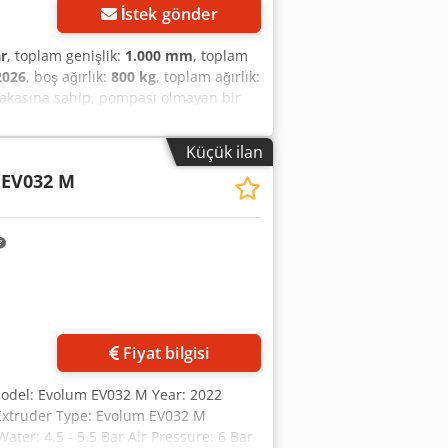
İstek gönder
r
, toplam genişlik:
1.000 mm
, toplam
2026
, boş ağırlık:
800 kg
, toplam ağırlık:
lakasına sahip, pompası olmayan bir
 olup, filtrelenen ürün bitkisel yağdır.
Küçük ilan
 EV032 M
Fiyat bilgisi
Model: Evolum EV032 M Year: 2022
 Extruder Type: Evolum EV032 M
ter: 4.5 - 5.5 Bar Air Pressure: 6 Bar