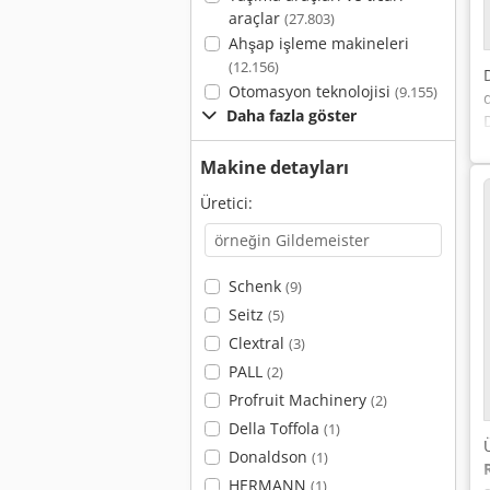
araçlar
(27.803)
Ahşap işleme makineleri
(12.156)
Otomasyon teknolojisi
(9.155)
Daha fazla göster
Makine detayları
Üretici:
Schenk
(9)
Seitz
(5)
Clextral
(3)
PALL
(2)
Profruit Machinery
(2)
Della Toffola
(1)
Donaldson
(1)
HERMANN
(1)