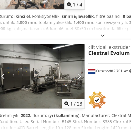
1
/
4
Durum:
ikinci el
, Fonksiyonellik:
sınırlı işlevsellik
, filtre basıncı:
8 ba
uzunluk:
4.000 mm
, toplam yükseklik:
1.400 mm
, son revizyon yılı:
900 kg
, çalışma basıncı:
6 bar
, 46 adet 50x50 cm boyutunda filtre p
oda tipi filtre presi. Cjdpfszlrlmjx Ahierf Filtre bezleri az kullanılmış
çift vidalı ekstrüder
Clextral
Evolum
Oirschot
2.701 km
1
/
28
Üretim yılı:
2022
, durum:
iyi (kullanılmış)
, Manufacturer: Clextral 
Condition: Used Serial Number: B145 Stock Number: 3385 Clextral
Extruder: 40D Barrel Length: 10 x 128 mm Stroke Length: 1420 mm Wa