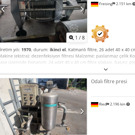
Freising
2.151 km
1
/
8
Üretim yılı:
1970
, durum:
ikinci el
, Katmanlı filtre, 26 adet 40 x 40 
Makine (ekstra): dezenfeksiyon filtresi Malzeme: paslanmaz çelik Kon
şase üzerinde Donanım: 24 adet 40 x 40 cm filtre plakası, basınç gös
Odalı filtre presi
Ried
2.196 km