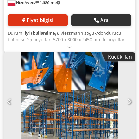
Niedźwiedź
1.686 km
Fiyat bilgisi
Ara
Durum:
iyi (kullanılmış)
, Viessmann soğuk/dondurucu
bölmesi Dış boyutlar: 5700 x 3000 x 2450 mm İç boyutlar:
5420 x 2700 x 2150 mm Panel kalınlığı: 150 mm Stok: 1
adet. Kurulumu kolay hazne Ünite ve soğutucu dahildir
Küçük ilan
Csdeiauifopfx Afwerf Çok çeşitli diğer soğutma
ekipmanlarını da stoklarımızda bulunduruyoruz.
Soğutucular, kompresörler, soğutucular, kondenserler,
chillerler, soğuk odalar, soğutulmuş ve catering mobilyaları
ve restoranlar ve et işleme için makine ve ekipmanlar.
Diğer açık artırmalarımıza bakın veya bizi arayın, her şey
machineseeker'da değil.