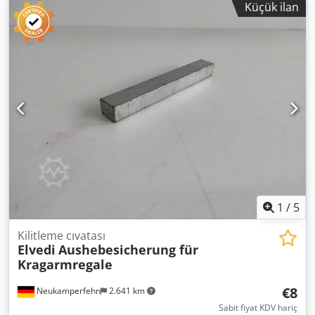
Küçük ilan
yüksekliği: 245mm, maksimum kaset yük kapasitesi:
1000kg, depo pozisyonları: 49, kaldırma hızı: 22m/dk,
çekme ve itme hızı: 20m/dk, tesis verimliliği: 30 çift
çevrim/saat, toplam tesis boyutları X/Y/Z: yaklaşık
7600mm/7250mm/7900mm. Dokümantasyon mevcut.
Yerinde inceleme mümkündür. Cedpfx Afszd Eivewerf
1
/
5
Kilitleme cıvatası
Elvedi
Aushebesicherung für
Kragarmregale
€8
Neukamperfehn
2.641 km
Sabit fiyat KDV hariç