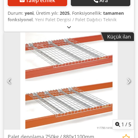
Talep etmek
Ara
Durum:
yeni
, Üretim yılı:
2025
, Fonksiyonellik:
tamamen
fonksiyonel
, Yeni Palet Dergisi / Palet Dağıtıcı Teknik
Özellikler: EUR veya farklı paletler için yapılandırılabilir
palet dağıtıcı Codpfxoi Hnz To Afworf Maksimum kapasite:
Küçük ilan
15 palete kadar Palet tipi: 750–1200 mm genişlik Palet
konveyörüne monte edilebilir. Ana Güç: 240V 50Hz Hava
Kompresörü: 100–200L Hava Basıncı: 6–8 bar Kontrol: Delta
PLC/HMI Şu anda stokta: 10 adet. PROTON EE-
ELEKTRONIKA d.o.o
1
/
5
Palet depolama 750kg / 880x1100mm