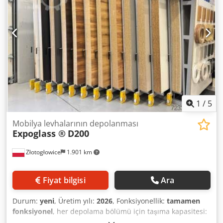
1
/
5
Mobilya levhalarının depolanması
Expoglass ®
D200
Złotogłowice
1.901 km
Fiyat bilgisi
Ara
Durum:
yeni
, Üretim yılı:
2026
, Fonksiyonellik:
tamamen
fonksiyonel
, her depolama bölümü için taşıma kapasitesi:
1.500 kg
, garanti süresi:
12 aylar
, toplam ağırlık:
2.000 kg
,