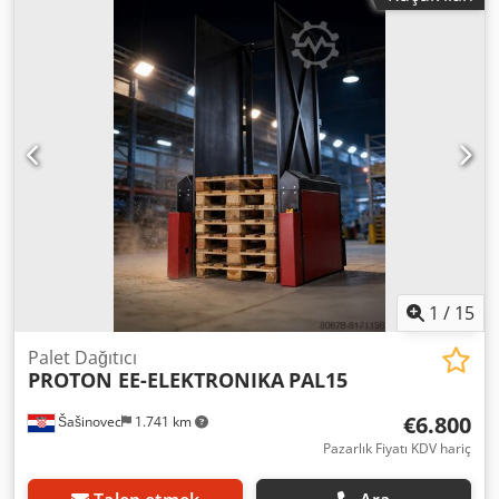
depolanması için de uygundur. Stokta 100'den fazla parça
var - lütfen gerekli miktar hakkında bilgi alın! Fiyat net artı
KDV çıkış merkezi depo Dr. Sonntag GmbH & Co KG, 97076
Würzburg Kişiselleştirilmiş, uzman tavsiyesi için bizimle
iletişime geçmeniz yeterlidir. Bizimle telefon veya e-posta
yoluyla iletişime geçmeniz yeterlidir. Projelerinizin
planlanması ve gerçekleştirilmesinde size yardımcı
olmaktan mutluluk duyacağız. Sizden haber almak için
sabırsızlanıyoruz. Saygılarımla Dr Sonntag GmbH & Co.
ekibiniz. KG'DEKI EKIBINIZ İç lojistik için uzmanınız ve
irtibat kişiniz
1
/
15
Palet Dağıtıcı
PROTON EE-ELEKTRONIKA
PAL15
€6.800
Šašinovec
1.741 km
Pazarlık Fiyatı KDV hariç