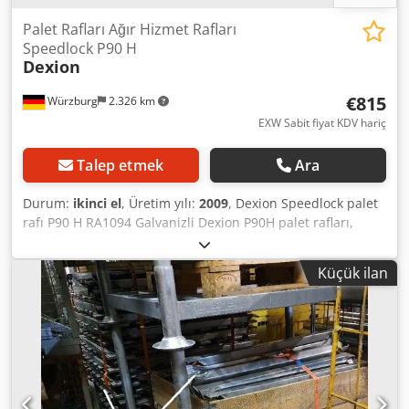
Palet Rafları Ağır Hizmet Rafları
Speedlock P90 H
Dexion
€815
Würzburg
2.326 km
EXW Sabit fiyat KDV hariç
Talep etmek
Ara
Durum:
ikinci el
, Üretim yılı:
2009
, Dexion Speedlock palet
rafı P90 H RA1094 Galvanizli Dexion P90H palet rafları,
palet depolamanız için idealdir ve her gereksinim için son
derece verimli, esnek bir çözüm sunar. Ürün bilgileri: - P90
Küçük ilan
H tipi dik çerçeve, birbirine vidalanmış dolgu paneli -
Yükseklik x derinlik 8.450 x 1.100 mm - Direk genişliği 90
mm. Kiriş tipi SLI 2,700 mm kilitleme pimleri dahil - Eşit
dağıtılmış yük ile raf yükü 1.200 kg - Sahada zemin
sabitleme Csdpfsk Aa Dzsx Afwsrf örnek Temel bölme
uzunluğu 2.880 mm + ek bölme uzunluğu 2.790 mm Temel
alan şunlardan oluşur: 2 adet dik çerçeve 10 adet. kilitleme