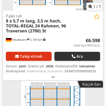
1
/
7
Palet rafı
8 x 5,7 m lang, 3,5 m hoch,
TOTAL-REGAL
24 Rahmen, 96
Traversen (2700) 3t
€6.598
Neubeuern
2.100 km
Sabit fiyat KDV hariç
Talep etmek
Ara
Durum:
yeni
, Üretim yılı:
2026
, Fonksiyonellik:
tamamen
fonksiyonel
, makine/araç numarası:
EAN0729389556525
,
her depolama bölümü için taşıma kapasitesi:
3.050 kg
,
toplam uzunluk:
45.600 mm
, toplam yükseklik:
3.500 mm
,
Küçük ilan
raf yüksekliği:
3.500 mm
, raf sırası sayısı:
8
, yük kapasitesi:
9.150 kg
, çerçeve yüksekliği:
3.500 mm
, çerçeve genişliği:
1.100 mm
, makas başına yük (maks.):
3.000 kg
, raf
uzunluğu:
45.600 mm
, 8 çift bölmeli palet rafı (M35112711-
3) Her biri 5,7 m uzunluğunda, 3,5 m yüksekliğinde, 1,1 m