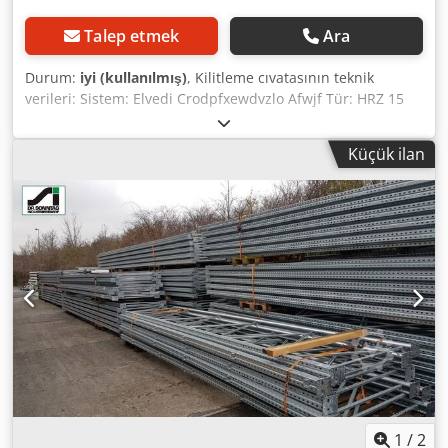
Talep etmek
Ara
Durum:
iyi (kullanılmış)
, Kilitleme cıvatasının teknik
verileri: Sistem: Elvedi Crodpfxewdvzlo Afwjf Tür: HRZ 15
Teslimat kapsamı şunları içerir: 01x Konsol rafı için
kullanılan emniyet cıvatası Malzeme rengi: galvanizli
Küçük ilan
Boyutlar: 178 x 24 x 17 mm (UxGxY) Ağırlık: 0,660 kg/adet
Konsol kollarını sabitlemek için istem dışı kaldırmaya karşı
Şu anda stokta: yaklaşık. 350 adet. Belirtilen fiyat KDV dahil
teslim alma fiyatıdır. Şirketimizdeki irtibat kişileriniz: Bay:
Andre Evering Bay: Mario Klöver Bay: Falk Almanca Makale
hakkında genel bilgi: Bu ürün yalnızca teslim alınabilir.
Talep edilen herhangi bir ek nakliye veya bu ürünün
gönderilmesi ek maliyetlere tabidir ve bu maliyetler ayrı
olarak tahsil edilecektir Teslimat yerine veya teslimat
kapsamına bağlı olarak bizden talep edilebilir.
1
/
2