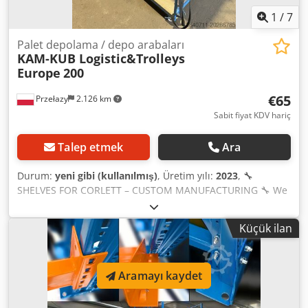
1
/
7
Palet depolama / depo arabaları
KAM-KUB Logistic&Trolleys
Europe
200
€65
Przełazy
2.126 km
Sabit fiyat KDV hariç
Talep etmek
Ara
Durum:
yeni gibi (kullanılmış)
, Üretim yılı:
2023
, 🔧
SHELVES FOR CORLETT – CUSTOM MANUFACTURING 🔧 We
offer the production of shelves for Corlett warehouse
trolleys made to customer specifications. ✅ Various
Küçük ilan
dimensions and configurations ✅ Robust construction ✅
Possibility to adapt to production and warehouse
requirements 📦 Additionally, we have used Corlett trolleys
Aramayı kaydet
available in stock. We serve companies in the furniture,
warehousing, and logistics sectors throughout Poland and
Europe. 📩 Contact us – we will prepare an offer tailored to