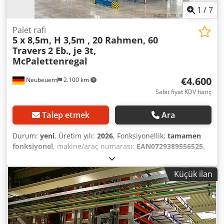
1
/
7
Palet rafı
5 x 8,5m, H 3,5m , 20 Rahmen, 60
Travers
2 Eb., je 3t,
McPalettenregal
€4.600
Neubeuern
2.100 km
Sabit fiyat KDV hariç
Talep etmek
Ara
Durum:
yeni
, Üretim yılı:
2026
, Fonksiyonellik:
tamamen
fonksiyonel
, makine/araç numarası:
EAN0729389556525
,
her depolama bölümü için taşıma kapasitesi:
3.000 kg
,
toplam uzunluk:
43.500 mm
, toplam yükseklik:
3.500 mm
,
Küçük ilan
kolonlar arası açıklık:
2.700 mm
, raf yüksekliği:
3.500 mm
,
raf sırası sayısı:
5
, palet alanları:
135 Euro paletler
, çerçeve
yüksekliği:
3.500 mm
, çerçeve genişliği:
1.100 mm
, makas
başına yük (maks.):
3.000 kg
, raf uzunluğu:
43.500 mm
,
destek uzunluğu:
2.700 mm
, 5 sıra palet rafı (5 x