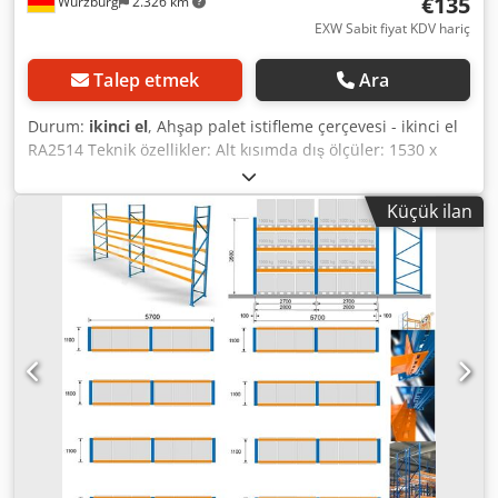
€135
Würzburg
2.326 km
Cumhuriyeti'nin tüm bölgelerine (adasız) yapılır. - AB üye
ülkelerine teslimatlar, bireysel anlaşmaya tabidir.
EXW Sabit fiyat KDV hariç
Talep etmek
Ara
Durum:
ikinci el
, Ahşap palet istifleme çerçevesi - ikinci el
RA2514 Teknik özellikler: Alt kısımda dış ölçüler: 1530 x
1165 mm Borular arasındaki ölçüler: 1300 x 935 mm
Yükseklik: 300 mm Direk boyutu: 60,3 mm boru Crjdpfx
Küçük ilan
Afezlrq Njwef Gömme uzunluğu: 170 mm Kendi ağırlığı: 33
kg Teslimat kapsamı: 4 adet boru ile birlikte, uzunluk 0,6-
1,4 m arasında, daha uzun çubuklar ek ücrete tabidir.
Fiyat: KDV dahil, Dr. Sonntag GmbH & Co. KG'nin merkezi
deposundan. 97076 Würzburg. Bireysel ve profesyonel bir
danışmanlık için bizimle iletişime geçin. Bizi telefonla veya
e-posta yoluyla kolayca arayın. Projelerinizin planlanması
ve uygulanması konusunda size memnuniyetle yardımcı
oluruz. Sizden haber almayı dört gözle bekliyoruz.
Saygılarımızla, Dr. Sonntag GmbH & Co. KG ekibiniz İç
lojistik alanındaki uzmanınız ve iletişim ortağınız.