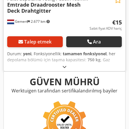
Emtrade
Draadrooster Mesh
Deck Drahtgitter
€15
Gemert
2.677 km
Sabit fiyat KDV hariç
Talep etmek
Ara
Durum:
yeni
, Fonksiyonellik:
tamamen fonksiyonel
, her
depolama bölümü için taşıma kapasitesi:
750 kg
, Gaz
ızgarası boyut 880x1100 (890x1112mm) Taşıma kapasitesi:
500Kg (yeni olarak ayrıca 250/500/750/800/1000/1250/1500
Kg seçenekleriyle de mevcut) Göz aralığı: 100x50mm
GÜVEN MÜHRÜ
Crjdpfoqu Rgnjx Afwef Malzeme: sendzimir galvanizli çelik
tel 3,8mm Yeni Teslim süresi: Geniş stokta (4000+ adet)
Werktuigen tarafından sertifikalandırılmış bayiler
İhtiyacınız olan tel ızgara boyutu için fiyat teklifi isteyin.