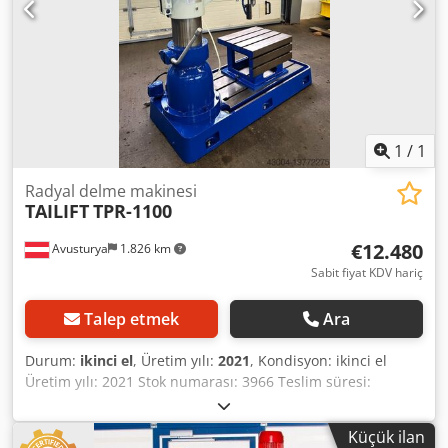
Ağırlık: yaklaşık 2,5 t
1
/
1
Radyal delme makinesi
TAILIFT
TPR-1100
€12.480
Avusturya
1.826 km
Sabit fiyat KDV hariç
Talep etmek
Ara
Durum:
ikinci el
, Üretim yılı:
2021
, Kondisyon: ikinci el
Üretim yılı: 2021 Stok numarası: 3966 Teslim süresi:
hemen, ara satış mümkün Menşei: Tayvan Fiyat: 15.600 €
Mevcut adedi: 1 Özel fiyat: 12.480 € Çelikte delme
Küçük ilan
kapasitesi: 42 mm Mandren: MK 4 Kolu uzunluğu: 280 -