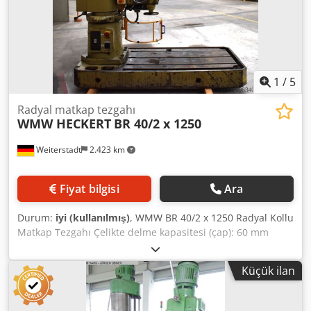
1750mm x 1300mm x 2400mm (u x g x y) - Nakliye ağırlığı
[kg]: 2000kg - Nakliye ambalajı [adet]: 1 Finansal bilgiler
KDV: Belirtilen fiyat, KDV dahil değildir. KDV/Farklı
vergilendirme: İşletmeler için KDV indirilebilir. Sanayi
ürünlerinin tamamı için her zaman teslimat ve takas
imkanı mevcuttur. Lukas van Rossum
1
/
5
Radyal matkap tezgahı
WMW HECKERT
BR 40/2 x 1250
Weiterstadt
2.423 km
Fiyat bilgisi
Ara
Durum:
iyi (kullanılmış)
, WMW BR 40/2 x 1250 Radyal Kollu
Matkap Tezgahı Çelikte delme kapasitesi (çap): 60 mm
Konsol kol uzunluğu: 1250 mm Maks. iş parçası yüksekliği:
820 mm Devir sayısı: 20-1200 dev/dak Mil bağlantısı: MK 5
Küçük ilan
Mil kursu: 400 mm İlerleme hızı: 0,063-0,63 m/dak Konsol
kolu dikey hareketi: 950 mm Elektrik bağlantısı: 380 V / 50
Hz Taban plakası bağlama yüzeyi: 1400x800 mm Toplam