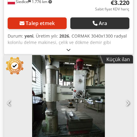
€3.220
Siedlce
1.776 km
Sabit fiyat KDV hariç
Talep etmek
Ara
Durum:
yeni
, Üretim yılı:
2026
, CORMAK 3040x1300 radyal
kolonlu delme makinesi, çelik ve dökme demir gibi
malzemelerde hassas delme işlemleri için tasarlanmış,
gelişmiş bir endüstriyel cihazdır. Makine, sağlam kolon
Küçük ilan
yapısı ve geniş radyal kol ayar aralığı ile öne çıkar, bu da
büyük parçaların işlenmesinde yüksek stabilite ve esneklik
sağlar. En önemli avantajı, mikrometrik hassasiyeti
koruyarak 40 mm'ye kadar çapta delikler açabilme
yeteneğidir. CORMAK 3040x1300 radyal kolonlu delme
makinesinin temel avantajları: * 1400 kg ağırlığında sağlam
yapı: Üstün stabiliteyi garanti eder ve titreşimleri en aza
indirir, bu da hassas delme ve kesici takımların ömrünü
uzatır. * 360-1300 mm aralığında ayarlanabilir radyal kol:
Büyük ve düzensiz parçaların yeniden konumlandırmaya
gerek kalmadan delinmesini sağlar, esnekliği artırır ve
hazırlık süresini kısaltır. * MK4 konikli mil ve altı hız (75-