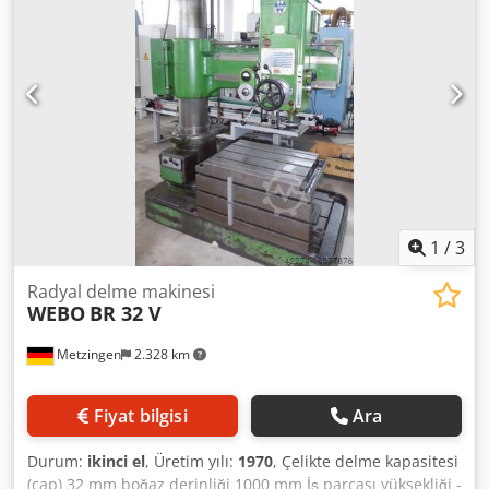
güç ihtiyacı: 5 kW Makine ağırlığı yaklaşık: 3 t Dedpex U
Ectjfx Abaswa Alan ihtiyacı yaklaşık: 2,2 x 1,0 x 2,8 m
1
/
3
Radyal delme makinesi
WEBO
BR 32 V
Metzingen
2.328 km
Fiyat bilgisi
Ara
Durum:
ikinci el
, Üretim yılı:
1970
, Çelikte delme kapasitesi
(çap) 32 mm boğaz derinliği 1000 mm İş parçası yüksekliği -