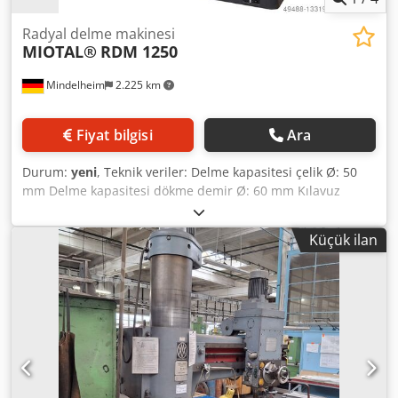
Radyal delme makinesi
MIOTAL®
RDM 1250
Mindelheim
2.225 km
Fiyat bilgisi
Ara
Durum:
yeni
, Teknik veriler: Delme kapasitesi çelik Ø: 50
mm Delme kapasitesi dökme demir Ø: 60 mm Kılavuz
çekme çeliği Ø: 40 mm Kılavuz çekme kapasitesi dökme
demir Ø: 50 mm Kolon çapı: 300 mm Boğaz (min/maks):
Küçük ilan
305 - 1275 mm İş mili kafasının hareketi (yatay): 970 mm
Mil burnu - taban plakası mesafesi (min/maks): 438 - 1330
mm Konsolun geçiş yüksekliği: 625 mm Küp tablanın
sıkıştırma yüzeyi : 635 x 520 x 420 mm Taban plakası
boyutu: 1830 x 785 x 185 mm Mil montajı: MK 5 İş mili
stroku: 270 mm İş mili hızları: (12) 44 - 1206 min-1
beslemeler: (3) 0,06 / 0,10 / 0,20 mm/dev Motor gücü,
yaklaşık: 3,7 kW Toplam yükseklik, maks.: 2795 mm Ağırlık,
yaklaşık: 2300 kg Özellikler: - Döner kol hareketinin