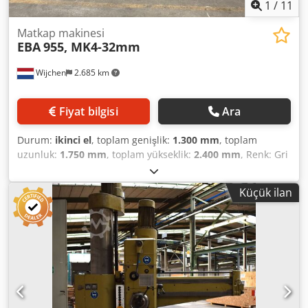
1
/
11
Matkap makinesi
EBA
955, MK4-32mm
Wijchen
2.685 km
Fiyat bilgisi
Ara
Durum:
ikinci el
, toplam genişlik:
1.300 mm
, toplam
uzunluk:
1.750 mm
, toplam yükseklik:
2.400 mm
, Renk: Gri
Boş ağırlık: 2.000 kg Fiyat: Talep üzerine Dwsdpfszrgc Hsx
Abaoa - Dokümantasyon mevcut: Hayır - CE belgesi mevcut:
Küçük ilan
Hayır - Seri numarası: 955 - Kontrol sistemi: Geleneksel -
Kol uzunluğu [mm]: 1570 - Y ekseni hareket mesafesi
[mm]: 1320 - Tabla uzunluğu [mm]: 650 - Tabla genişliği
[mm]: 1300 - Delme derinliği [mm]: 160 - Delme kapasitesi
[mm]: 0 - Min. çıkıntı [mm]: 300 - Maks. çıkıntı [mm]: 1100 -
Alet tutucu: MK4 - Min. mil devri [rpm]: 102 - Maks. mil
devri [rpm]: 2000 - Opsiyonlar: Delme ünitesi ilerlemesi,
mengeneler, diş açma fonksiyonu - Nakliye boyutları: