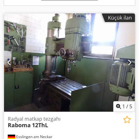
SITE LIVE CHECK Live test at our premises • DIGITAL
DEMONSTRATION Individual live demonstration via video
call • RISK-FREE PURCHASE 14-day return policy Details:
Küçük ilan
1
/
5
Radyal matkap tezgahı
Raboma
12ThL
Esslingen am Neckar