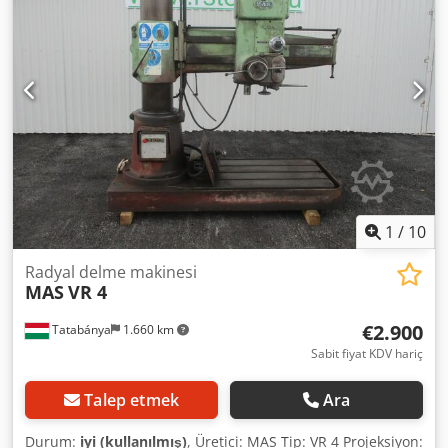
1
/
10
Radyal delme makinesi
MAS
VR 4
€2.900
Tatabánya
1.660 km
Sabit fiyat KDV hariç
Talep etmek
Ara
Durum:
iyi (kullanılmış)
, Üretici: MAS Tip: VR 4 Projeksiyon: