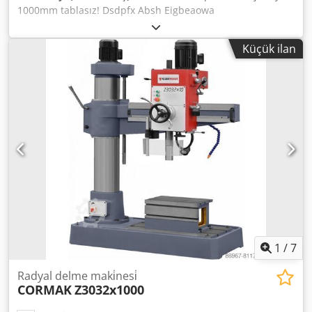
1000mm tablasız! Dsdpfx Absh Eigbeaowa
Küçük ilan
1
/
7
Radyal delme maki̇nesi̇
CORMAK
Z3032x1000