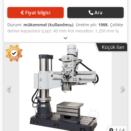
pompalı soğutma sıvısı sistemi - Sabit delme masası
yaklaşık 800 x 600 x 600 yüksekliğinde, mengene vb. Çelik
Fiyat bilgisi
Ara
konstrüksiyon, takım yapımı ve makine mühendisliği için
ideal makine! Durum : eski ama iyi ila çok iyi - gösterime
Durum:
mükemmel (kullanılmış)
, Üretim yılı:
1988
, Çelikte
hazır Teslimat : stoktan çıkış - görüldüğü gibi Ödeme:
delme kapasitesi (çap): 40 mm Kol mesafesi: 1.250 mm İş
kesinlikle net - fatura alındıktan sonra
mili yuvası: MK 5 Delme mili stroku: 355 mm Devir aralığı:
20 – 1200 d/dak Makine ağırlığı: yaklaşık 3,0 t
Küçük ilan
Dedpfxjzgdfbj Abaewa
1
/
4