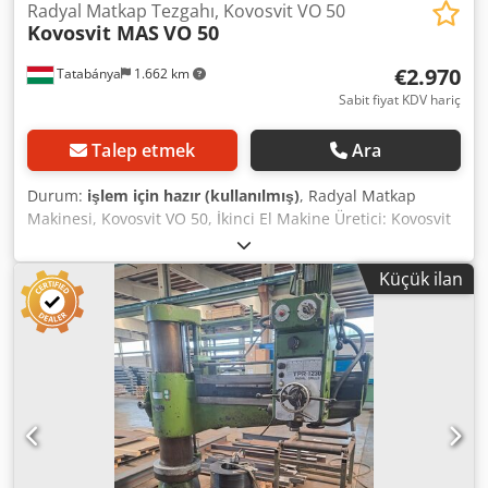
Radyal Matkap Tezgahı, Kovosvit VO 50
Kovosvit MAS
VO 50
€2.970
Tatabánya
1.662 km
Sabit fiyat KDV hariç
Talep etmek
Ara
Durum:
işlem için hazır (kullanılmış)
, Radyal Matkap
Makinesi, Kovosvit VO 50, İkinci El Makine Üretici: Kovosvit
(Çekya) Model: VO 50 Kol uzunluğu (boğaz derinliği): 1250
mm Çelik delme kapasitesi: maks. 50 mm Dökme demir
Küçük ilan
delme kapasitesi: maks. 60 mm Milen hareket mesafesi:
310 mm Milen konik tipi: Morse MK-5 Devir aralığı: 28–2500
d/dk İlerleme aralığı: 0,05–2 mm/dev Motor gücü: 4 kW
Kurulu güç: 6 kVA Makine boyutları (UxGxY): 3120 x 1030 x
2750 mm Ağırlık: yaklaşık 4200 kg Dedpfxew Hanhj Abaswa