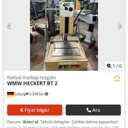
1
/
6
Radyal matkap tezgahı
WMW HECKERT
BT 2
Leipzig
2.249 km
Fiyat bilgisi
Ara
Durum:
ikinci el
, Teknik detaylar: Çelikte delme kapasitesi
(çap): 2-20 mm Çıkıntı: 210 mm Delme strok uzunluğu: 100