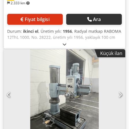
2.333 km
Fiyat bilgisi
Ara
Durum:
ikinci el
, Üretim yılı:
1956
, Radyal matkap RABOMA
12ThL 1000, No. 28222, üretim yılı 1956, yaklaşık 100 cm
çıkı, diş açma aparatı ve mengeneyle birlikte. Dwedpfx
Abjzlpnxoaja
Küçük ilan