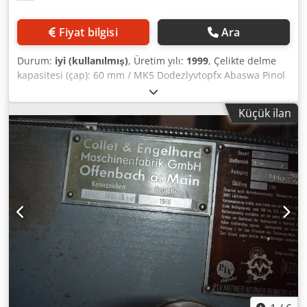
Fiyat bilgisi
Ara
Durum:
iyi (kullanılmış)
, Üretim yılı:
1999
, Çelikte delme
kapasitesi (çap): 60 mm / MK5 Dodezlyvtopfx Abaswa Pinol
stroku: 310 mm Mil devir hızı: 28...2500 dev/dak Tabla
ölçüleri: 1470 x 986 mm Toplam güç ihtiyacı: 4 kW Makine
Küçük ilan
ağırlığı yaklaşık: 4,6 t