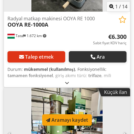
1
/
14
Radyal matkap makinesi OOYA RE 1000
OOYA RE-1000A
€6.300
Tata
1.672 km
Sabit fiyat KDV hariç
Talep etmek
Ara
Durum:
mükemmel (kullanılmış)
, Fonksiyonellik:
tamamen fonksiyonel
, giriş akımı türü:
trifaze
, mili
montajı:
MK 4
, toplam ağırlık:
2.500 kg
, delme kapasitesi:
40 mm
, maksimum mil hızı:
1.655 dev/dak
, Çok iyi
Küçük ilan
durumda satılık OOYA RE 1000 radyal matkap makinesi
Dwodpfjwvufgox Abaoa Üretici: OOYA Machinery Works Co.
Ltd Model: RE-1000A Devir aralığı: %50 (12 kademeli), 32–
1655 dev/dak (50 Hz) Yük mesafesi: 1000 mm Mil
Aramayı kaydet
bağlantısı: MK 4 Çelikte delme kapasitesi (çap): 35 mm
dökme demirde delme kapasitesi (çap): 40 mm Kolun dikey
hareketi: 650 mm Mil çapı: 60 mm Kolon çapı: 320 mm