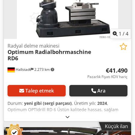
1
/
4
Radyal delme makinesi
Optimum
Radialbohrmaschine
RD6
€41.490
Hallstadt
2.273 km
Pazarlık Fiyatı KDV hariç
Talep etmek
Ara
Durum:
yeni gibi (sergi parçası)
, Üretim yılı:
2024
,
Optimum OPTIdrill RD 6 Üstün kalitede hassas, sağlam
radyal delme makineleri. Tek parça ve seri üretimde
değişken kullanıma uygundur. • Delme, raybalama, diş
Küçük ilan
açma gibi çok yönlü uygulama alanı • Elektriksel frenli
motor • DIN EN 12717'ye göre 24V DC elektrik sistemi ve 2