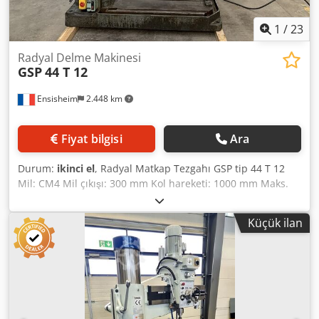
1
/
23
Radyal Delme Makinesi
GSP
44 T 12
Ensisheim
2.448 km
Fiyat bilgisi
Ara
Durum:
ikinci el
, Radyal Matkap Tezgahı GSP tip 44 T 12
Mil: CM4 Mil çıkışı: 300 mm Kol hareketi: 1000 mm Maks.
yükseklik döner tabla/mil burnu yukarı pozisyonda: 700
mm Maks. yükseklik tabla/mil burnu yukarı pozisyonda:
Küçük ilan
1300 mm Döner tabla +/- 90° Döner tabla ölçüleri: 1000 x
400 mm Dwodpfx Aszmx Ahjbaea Mil motoru: 3,7 kW
Yalancı tabla Uzunluk 1000 mm x Genişlik 800 mm
Otomatik iniş Mekanik kilitleme Yağlama pompası Mil
dönüşü sol/sağ Kolon etrafında 360° dönüş Voltaj: 380 V
Uzunluk: 2100 mm Genişlik: 1000 mm Yükseklik (yukarı
pozisyon): 2700 mm Yükseklik (aşağı pozisyon): 2400 mm