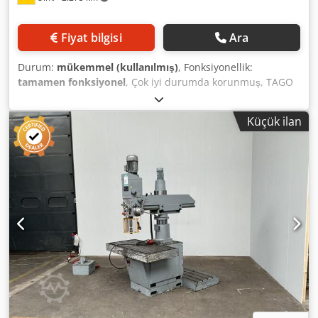
Fiyat bilgisi
Ara
Durum:
mükemmel (kullanılmış)
, Fonksiyonellik:
tamamen fonksiyonel
, Çok iyi durumda korunmuş, TAGO
marka, M 100 tip, dönebilen dörtgen tabla özellikli radyal
matkap. Menzil: 1000 mm Dedpfjzrzlcox Abaswa
Küçük ilan