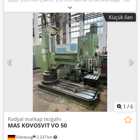
mm Mil/tabla mesafesi maks.: 450 mm Devir aralığı: I: 450-
1800 + II: 900-3550 / 4 kademeli devir/dk Mil konik yuvası
Küçük ilan
MK: 2 Tabla bağlama yüzeyi: 340x280 mm Toplam güç
ihtiyacı: 1,1 kW Makine ağırlığı yaklaşık: 165 kg Taşıma
ölçüleri UxGxY: 0,6 x 0,5 x 1,28 m Djdpfx Aszgaiijbaswa
WMW Saalfeld masaüstü matkap makinesi BT 2 tipi. Takım
tezgahları kombinatı „Fritz Heckert“ üretimi, sağlam DDR
endüstri tasarımı. Bağlantı gücü 1,1 kW, 380 V trifaze
bağlantı, makine ağırlığı yaklaşık 165 kg. Delme, havşa
açma ve hafif raybalama işlerinde hassasiyet sağlayan bir
makinedir. Sağlam döküm konstrüksiyonu ile takım
üretimi, atölye veya eğitim kurumları için idealdir.
1
/
6
Radyal matkap tezgahı
MAS KOVOSVIT
VO 50
Eilenburg
2.237 km