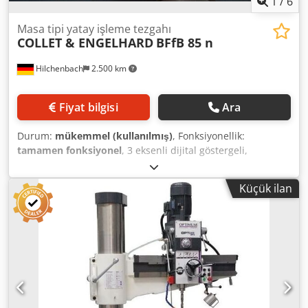
1
/
6
Masa tipi yatay işleme tezgahı
COLLET & ENGELHARD
BFfB 85 n
Hilchenbach
2.500 km
Fiyat bilgisi
Ara
Durum:
mükemmel (kullanılmış)
, Fonksiyonellik:
tamamen fonksiyonel
, 3 eksenli dijital göstergeli,
desteklerle donatılmış yatay masa tipi delme makinesi
Üretici: Collet & Engelhard Tip: BFb 85 n Dodpjzpfy Esfx
Küçük ilan
Abajwa X ekseni hareket mesafesi: 2400 mm Y ekseni
hareket mesafesi: 1000 mm Z ekseni hareket mesafesi: 750
mm Kullanılabilir mengeneye bağlama alanı: 900 x 1400
mm Mil çapı: 100 mm Takım tutucu: ISA 50 Devir sayısı: 6 -
1250 devir/dakika Tahrik gücü: 7,5 kW Elektrik beslemesi:
380 V, 50 Hz üç fazlı alternatif akım