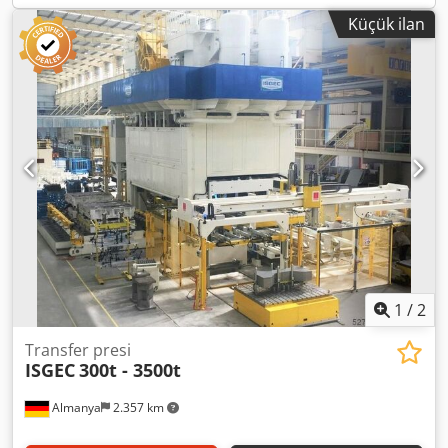
basıncı: 6 hızlı hareket hızı mm/sn cinsinden: 375 çalışma
Küçük ilan
hızı. mm/sn.: 18 - 40 Cjdehtaaqjpfx Anusrf
1
/
2
Transfer presi
ISGEC
300t - 3500t
Almanya
2.357 km