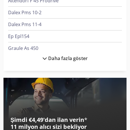
Altendorf F 45 Prodrive
Dalex Pms 10-2
Dalex Pms 11-4
Ep Epl154
Graule As 450
Daha fazla göster
Linde L 10
Linde L 12
Lvd Ppeb 400/61
Matsuura H.plus-300 Pc-5
Mercedes-Benz Sprinter
Şimdi €4,49'dan ilan verin
*
Mercedes-Benz Sprinter 300
11 milyon alıcı
sizi bekliyor