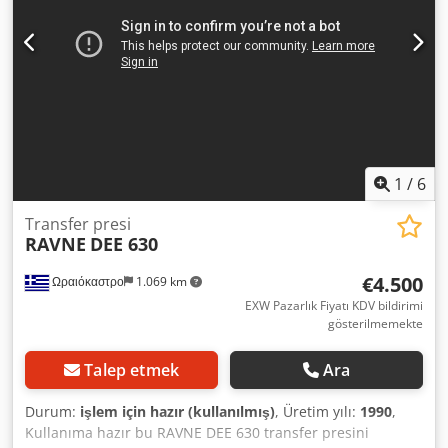
1
/
6
Transfer presi
RAVNE
DEE 630
€4.500
Ωραιόκαστρο
1.069 km
EXW Pazarlık Fiyatı KDV bildirimi
gösterilmemekte
Talep etmek
Ara
Durum:
işlem için hazır (kullanılmış)
, Üretim yılı:
1990
,
Kullanıma hazır bu RAVNE DEE 630 transfer presini