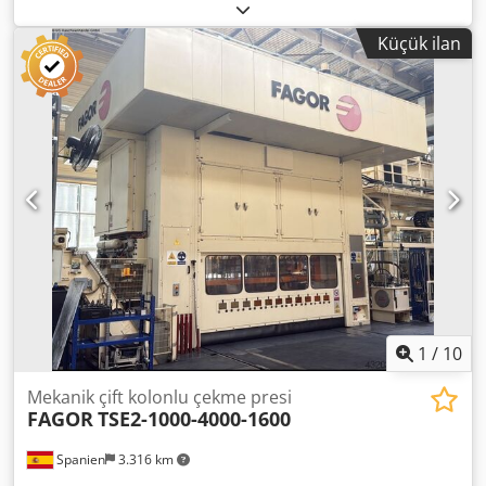
sunuyoruz, üretim yılı 1990. Csdpfozbta Sjx Anusrf Üretici:
RAVNE Model: DEE 630 Üretim Yılı: 1990 Durum: kullanıma
Küçük ilan
hazır Kategori ID: 1122 Tip ID: 1489 Makine tipi: transfer
presi Herhangi bir sorunuz varsa veya daha fazla bilgiye
ihtiyacınız olursa, lütfen bize mesaj gönderin veya bizi
arayın.
1
/
10
Mekanik çift kolonlu çekme presi
FAGOR
TSE2-1000-4000-1600
Spanien
3.316 km