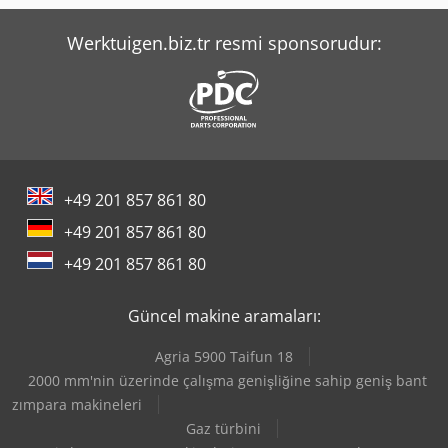
Still Rx 70-25
Werktuigen.biz.tr resmi sponsorudur:
Tec Freetec
Tec Rotec
+49 201 857 861 80
+49 201 857 861 80
+49 201 857 861 80
Güncel makine aramaları:
Agria 5900 Taifun 18
2000 mm'nin üzerinde çalışma genişliğine sahip geniş bant
zımpara makineleri
Gaz türbini