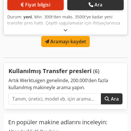
Fiyat bilgisi
Ara
Durum:
yeni
, Min. 300t'den maks. 3500t'ye kadar yeni
transfer pres hattı. Çeşitli uygulamalar için ihtiyaçlarınıza
özel olarak uyarlanmış yeni mekanik ve hidrolik presler
sunuyoruz. İhtiyaçlarınızı bize bildirin, kurulum ve servis
Aramayı kaydet
ile birlikte cazip bir teklif sunalım. ISGEC son yıllarda
Tayland, Endonezya, Vietnam, ABD, Almanya, İspanya,
Fransa, Brezilya, Macaristan, Meksika, Bangladeş dahil
olmak üzere 26'dan fazla ülkeye ve 40 Japon müşteriye
200'den fazla pres teslim etmiştir. 2020'den beri resmi
Kullanılmış Transfer presleri
(6)
distribütör olmaktan gurur duyuyoruz ve sizden haber
bekliyoruz. Crjdef Rt Ubopfx Anujf
Artık Werktuigen genelinde, 200.000’den fazla
kullanılmış makineyle arama yapın.
Ara
En popüler makine adlarını inceleyin: