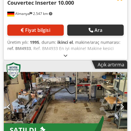
Couvertec
Inserter 10.000
Almanya
2.547 km
Fiyat bilgisi
Ara
Üretim yılı:
1995
, durum:
ikinci el
, makine/araç numarası:
ref. BM4933
, Ref. BM4933 En iyi makine! Makine kesici
uçları kesici uçlar Muhafaza istasyonları (2) Güvenlik
cihazları Çift/eksik yaprak algılama Credpfx Alebzlzxo Djf
Açık artırma
Alt kazık yerleştirme emicisi Zarf sayacı Kesici Uç Ölçüleri
156x244 ila 84x114mm Zarf Boyutları Maks 156x244mm
Min 89x171mm Saatte 10.000 zarfa kadar döngü hızı
Kademesiz hız ayarı
SATILDI