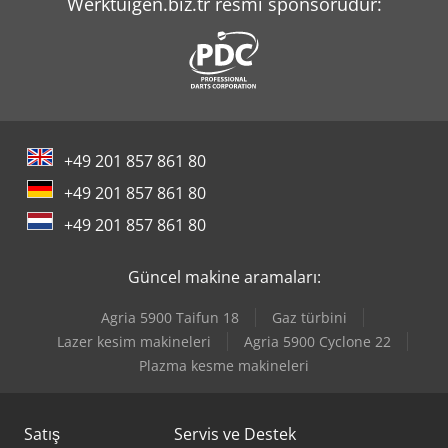
Werktuigen.biz.tr resmi sponsorudur:
Tec Freetec
Tec Rotec
Yeong Chin Machinery Industries Co. Ltd. (Ycm) Nfx400A
Yeong Chin Machinery Industries Co. Ltd. (Ycm) Tv188B
+49 201 857 861 80
+49 201 857 861 80
+49 201 857 861 80
Güncel makine aramaları:
Agria 5900 Taifun 18
Gaz türbini
Lazer kesim makineleri
Agria 5900 Cyclone 22
Plazma kesme makineleri
Satış
Servis ve Destek