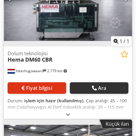
1
/
1
Dolum teknolojisi
Hema
DM60 CBR
Heerhugowaard
2.779 km
Fiyat bilgisi
Ara
Durum:
işlem için hazır (kullanılmış)
, Çap aralığı: 45 – 100
mm Codpfxeyyvgys Al Dorf Yükseklik aralığı: 20 – 115 mm
Üretim kapasitesi: dakikada 100 adede kadar
Küçük ilan