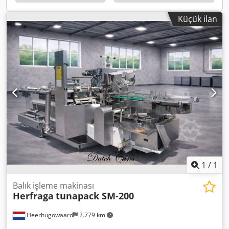
Küçük ilan
1
/
1
Balık işleme makinası
Herfraga
tunapack SM-200
Heerhugowaard
2.779 km