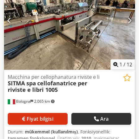
1
/
12
Macchina per cellophanatura riviste e li
SITMA spa
cellofanatrice per
riviste e libri 1005
Bologna
2.065 km
Fiyat bilgisi
Ara
Durum:
mükemmel (kullanılmış)
, Fonksiyonellik:
tamamen fonksiyonel
, Üretim yılı:
2010
, makine/araç