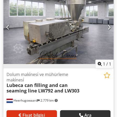
1
/
1
Dolum maki̇nesi̇ ve mühürleme
maki̇nesi̇
Lubeca can filling and can
seaming line
LW792 and LW303
Heerhugowaard
2.779 km
Fiyat bilgisi
Ara