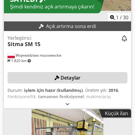
Şimdi kendiniz açık artırmaya çıkarın!
1
/
30
Açık artırma sona erdi
Yerleştirici
Sitma
SM 15
Województwo mazowieckie
1.820 km
Detaylar
Durum:
işlem için hazır (kullanılmış)
, Üretim yılı:
2016
,
Fonksiyonellik:
tamamen fonksiyonel
, makine/araç
numarası:
50300315
, ürün yüksekliği (maks.):
15 mm
, ürün
genişliği (maks.):
305 mm
, ürün uzunluğu (maks.):
210
Küçük ilan
mm
, kağıt gramajı (min.):
50 g/m²
, maksimum kağıt ağırlığı:
200 g/m²
, TEKNİK DETAYLAR İç Kağıt Uzunluk: min. 100 mm
– maks. 210 mm Genişlik: min. 150 mm – maks. 305 mm
Ağırlık: min. 50 g/m² – maks. 200 g/m² Ürün yüksekliği: