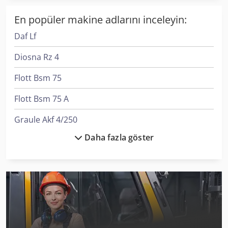
En popüler makine adlarını inceleyin:
Daf Lf
Diosna Rz 4
Flott Bsm 75
Flott Bsm 75 A
Graule Akf 4/250
Daha fazla göster
Graule Akf 6/250
Graule As 450
Graule Zs 135 N
Graule Zs 170
Graule Zs 170 N