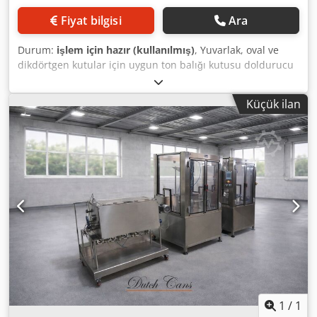
Fiyat bilgisi
Ara
Durum:
işlem için hazır (kullanılmış)
, Yuvarlak, oval ve
dikdörtgen kutular için uygun ton balığı kutusu doldurucu
Kutu çapı aralığı yuvarlak: 50 mm - 100 mm Kutu yükseklik
aralığı: 25 mm - 62 mm Cjdpfx Aljwr D Aaj Dorf Kapasite:
Küçük ilan
dakikada 100 - 200 kutuya kadar
1
/
1