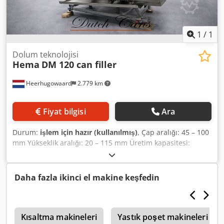
1
/
1
Dolum teknolojisi
Hema
DM 120 can filler
Heerhugowaard
2.779 km
Fiyat bilgisi
Ara
Durum:
işlem için hazır (kullanılmış)
, Çap aralığı: 45 – 100
mm Yükseklik aralığı: 20 – 115 mm Üretim kapasitesi:
dakikada 150 adede kadar Crsdpfx Aloyyq I Ej Dof
Daha fazla ikinci el makine keşfedin
a
Kısaltma makineleri
Yastık poşet makineleri