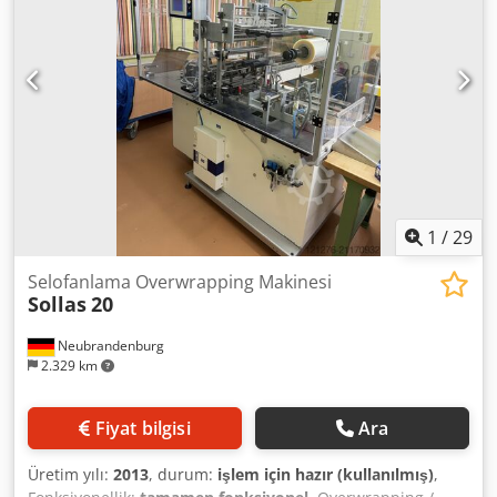
maks. 15 mm Zarf Uzunluk: min. 105 mm – maks. 230 mm
Genişlik: min. 162 mm – maks. 341 mm Kapak genişliği:
min. 25 mm – maks. 70 mm Hız: maks. 15.000 zarf/saat
MAKİNE DETAYLARI Basılı etiketler: 798.538 adet Credpfx
Aloxdii Hj Def Not: Makine 02.12.2025 tarihinden itibaren
kullanıma sunulacaktır!
1
/
29
Selofanlama Overwrapping Makinesi
Sollas
20
Neubrandenburg
2.329 km
Fiyat bilgisi
Ara
Üretim yılı:
2013
, durum:
işlem için hazır (kullanılmış)
,