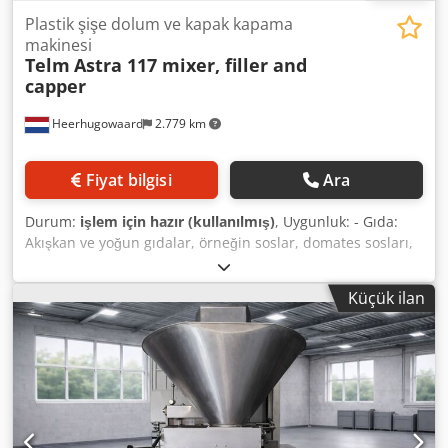
Plastik şişe dolum ve kapak kapama
makinesi
Telm
Astra 117 mixer, filler and
capper
Heerhugowaard
2.779 km
Fiyat bilgisi
Ara
Durum:
işlem için hazır (kullanılmış)
, Uygunluk: - Gıda:
Akışkan ve yoğun gıdalar, örneğin soslar, domates sosları,
pate, mayonez, ketçap, salata sosu - Kimya: Pestisitler,
deterjanlar, gübreler, herbisitler, boyalar, vernikler -
Küçük ilan
Kozmetik: Şampuanlar, kremler, duş jelleri, yağlar,
losyonlar 4 adet volumetrik dolum başlığına sahip pistonlu
dolum makinesi, yukarı doğru dolum sağlayan Csdpfx
Aljyxpqcj Dorf Kapak manuel olarak operatör tarafından
yerleştirilir Otomatik kapak kapatıcı 80 litrelik mikserli ve
ısıtıcılı tank dahil Saatte 2000 şişeye kadar dolum
yapabilme