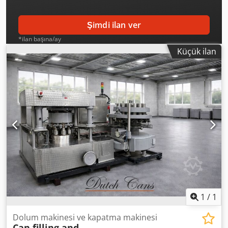
Şimdi ilan ver
*ilan başına/ay
Küçük ilan
1
/
1
Dolum makinesi ve kapatma makinesi
Can filling and