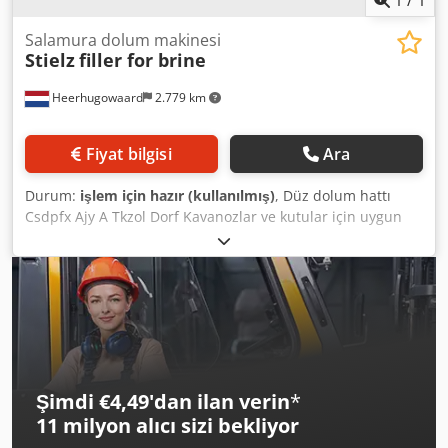
1
/
1
Salamura dolum makinesi
Stielz
filler for brine
Heerhugowaard
2.779 km
Fiyat bilgisi
Ara
Durum:
işlem için hazır (kullanılmış)
, Düz dolum hattı
Csdpfx Ajy A Tkzol Dorf Kavanozlar ve kutular için uygun
Salamura, yağ vb. için duş tipi dolum makinesi
Şimdi €4,49'dan ilan verin
*
11 milyon alıcı
sizi bekliyor