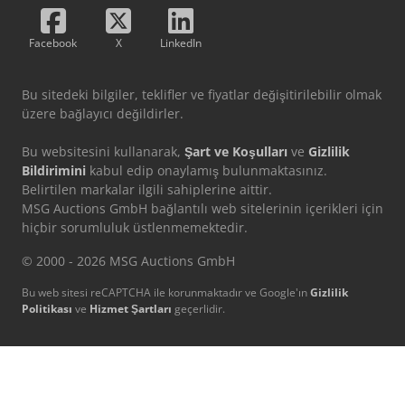
Facebook
X
LinkedIn
Bu sitedeki bilgiler, teklifler ve fiyatlar değişitirilebilir olmak
üzere bağlayıcı değildirler.
Bu websitesini kullanarak,
Şart ve Koşulları
ve
Gizlilik
Bildirimini
kabul edip onaylamış bulunmaktasınız.
Belirtilen markalar ilgili sahiplerine aittir.
MSG Auctions GmbH bağlantılı web sitelerinin içerikleri için
hiçbir sorumluluk üstlenmemektedir.
© 2000 - 2026 MSG Auctions GmbH
Bu web sitesi reCAPTCHA ile korunmaktadır ve Google'ın
Gizlilik
Politikası
ve
Hizmet Şartları
geçerlidir.