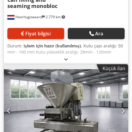
seaming
monobloc
Heerhugowaard
2.779 km
Fiyat bilgisi
Ara
Durum:
işlem için hazır (kullanılmış)
, Kutu çapı aralığı: 50
mm - 100 mm Kutu yükseklik aralığı: 28mm - 120mm
Kapasite: dakikada 200 kutuya kadar Yaklaşık takım: 73 mm
No. veya dikiş kafaları: 6 Crodpfx Aswnriael Def Piston
Küçük ilan
sayısı veya doldurma: 16 Tek bıçaklı kapak ayırıcı Tahrikli
kaldırıcılar Siemens dokunmatik ekran