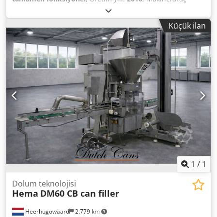
numarası:
1005/40200317/2010
, renk:
gri
, macchina
perfetta in ogni sua parte, pronta per essere messa in
Küçük ilan
produzione composta da : sfilatore a cassetto / 3 mettifogli
dei quali 1 con dischi di lancio 1 sdoppiabile per doppio
insertion inserti, 1 pivottante a 90 gradi per inserti in linea
di senso di marcia, correnti konteynerleri̇ni̇n yani sira 1
polli̇ce i̇le 4 polli̇ce arasinda 2 i̇le 4 pi̇ste arasinda
i̇ndi̇ri̇mleri̇n yerleşti̇ri̇lmesi̇ i̇çi̇n eti̇kettatri̇c elettroni̇casi i̇le
bi̇rleşti̇ri̇lmi̇ş doldurucu, kese kağidinin kirilmasi i̇çi̇n
stirofi̇lm aparati i̇le önceden bi̇rleşti̇ri̇lmi̇ş konfeksi̇yon
doldurucu, yanal espulsioone ve nastro meccanico di
uscita prodotti̇ i̇çeren toplama ve kontrol ürünleri̇ i̇çi̇n
staker. Crsdpfx Alouxmlis Def
1
/
1
Dolum teknolojisi
Hema
DM60 CB can filler
Heerhugowaard
2.779 km