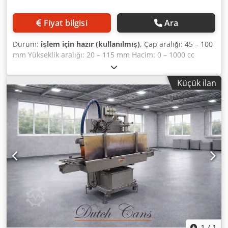
Fiyat bilgisi
Ara
Durum:
işlem için hazır (kullanılmış)
, Çap aralığı: 45 – 100
mm Yükseklik aralığı: 20 – 115 mm Hacim: 0 – 1000 cc
Üretim kapasitesi: saatte 100 adede kadar Credpfx Aeyyq E
Rol Djf
Küçük ilan