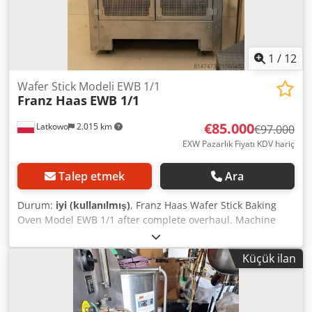
1
/
12
Wafer Stick Modeli EWB 1/1
Franz Haas
EWB 1/1
€85.000
Latkowo
2.015 km
€97.000
EXW Pazarlık Fiyatı KDV hariç
Talep etmek
Ara
Durum:
iyi (kullanılmış)
, Franz Haas Wafer Stick Baking
Oven Model EWB 1/1 after complete overhaul. Machine
constructed from AISI 304 stainless steel (main frame in
carbon steel). The oven is equipped with a rotating ring
Küçük ilan
with adjustable speed to achieve the desired type of wafer
baking. The ring has been cleaned and tested (alignment),
supports/bearings are new. Fans replaced with new ones.
Dodpfx Aeywgaxokcock New chimney outlet with flange for