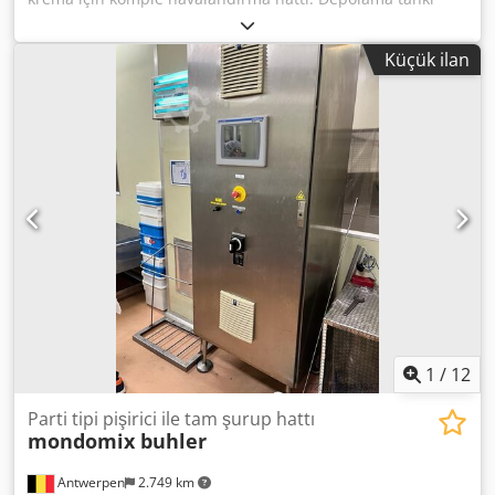
dahil. Kazınmış ısı eşanjörü Mondotherm - Terlet D100
Mondomix havalandırma cihazı VA-15L Soğutucular
Küçük ilan
Dcsdpfxjzpg Sce Akcjk Pompalar Tam CIP sistemi
1
/
12
Parti tipi pişirici ile tam şurup hattı
mondomix buhler
Antwerpen
2.749 km