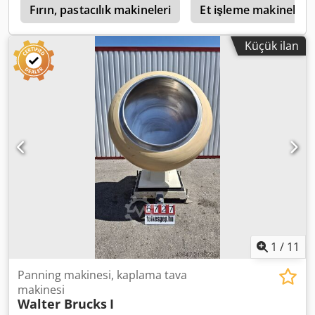
a
KONUŞUYORUZ.
Fırın, pastacılık makineleri
Et işleme makineleri
Küçük ilan
1
/
11
Panning makinesi, kaplama tava
makinesi
Walter Brucks
I