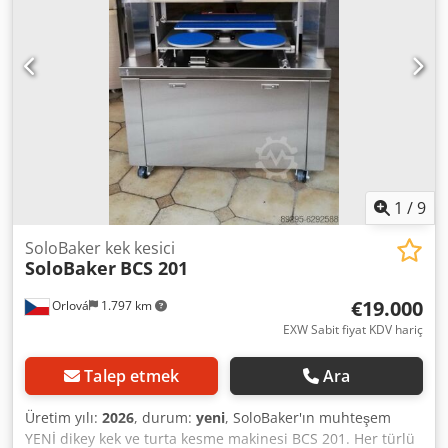
1
/
9
SoloBaker kek kesici
SoloBaker
BCS 201
€19.000
Orlová
1.797 km
EXW Sabit fiyat KDV hariç
Talep etmek
Ara
Üretim yılı:
2026
, durum:
yeni
, SoloBaker'ın muhteşem
YENİ dikey kek ve turta kesme makinesi BCS 201. Her türlü