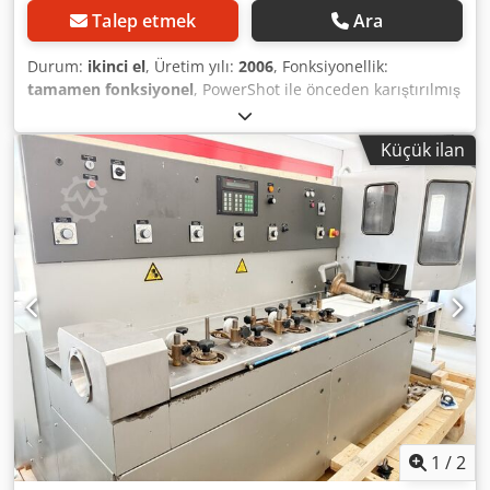
Talep etmek
Ara
Durum:
ikinci el
, Üretim yılı:
2006
, Fonksiyonellik:
tamamen fonksiyonel
, PowerShot ile önceden karıştırılmış
veya karıştırılmamış malzemelerle büyük miktarlarda
çikolata dökülebilir. En üst düzey kalitenin yanı sıra,
Küçük ilan
PowerShot, nokta, şerit veya tek atımlık dökme
işlemlerindeki performansıyla da etkileyicidir. Çalışma
genişliği 1300 mm'dir. Temel özellikler: • Tip: Bühler
Bindler PowerShot, tek atımlık/damla dağıtıcı • Çalışma
genişliği: 1.300 mm • Üretim yılı: 2006 • Bühler Ticari No:
064200.010 • Yapı: tamamen paslanmaz çelik V4A, ağırlık
yaklaşık 1.000–1.500 kg • Durum: mekanik olarak eksiksiz;
şu anda bağlı değil, yazılım/kontrol sistemi olmadan (ekran
yok). Bağlantı ve programlama yapıldığında,
değerlendirmemize göre muhtemelen çalışır durumda
olacaktır. • Kontrol paneli/makine: dokunulmamış – hiçbir
parça sökülmemiş veya değiştirilmemiş. Kapakları bilinçli
olarak çıkardık, böylece hiçbir zararlı böceğin yuva
yapmasını önleyebilir ve her şeyi düzenli olarak kontrol
1
/
2
edebiliriz. • Konum: Yukarı Avusturya (AT), yerinde yükleme