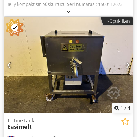
Jelly kompakt sır püskürtücü Seri numarası: 1500112073
2012, Dijital sıcaklık ayarı, manuel ayarlanabilir püskürtme
basıncı, kısa ısınma süresi, çift püskürtme tabancası,
Küçük ilan
3.5Kw, mobil, 1Ph Dcsdpfjix Iynox Akcjk
1
/
4
Eritme tankı
Easimelt