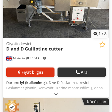
1
/
8
Giyotin kesici
D and D
Guillotine cutter
Misterton
3.164 km
Fiyat bilgisi
Ara
Durum:
iyi (kullanılmış)
, D ve D Paslanmaz kesici
Paslanmaz giyotin, konveyör üzerine monte edilmiş, daha
önce kek ve bal peteği kesmek için kullanılmış, konveyör
boyutları 2200mm x 640mm, ayarlanabilir bekleme ve
Küçük ilan
kesme süresi, değişken hız, 3Ph Djdpfx Aorwz I Ajkcsck