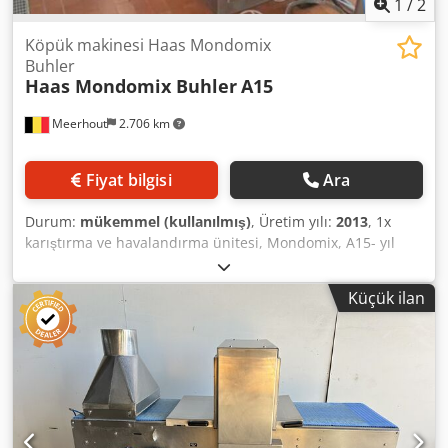
1
/
2
Köpük makinesi Haas Mondomix
Buhler
Haas Mondomix Buhler
A15
Meerhout
2.706 km
Fiyat bilgisi
Ara
Durum:
mükemmel (kullanılmış)
, Üretim yılı:
2013
, 1x
karıştırma ve havalandırma ünitesi, Mondomix, A15- yıl
2013, sürekli havalandırıcı / karıştırıcı, Mono Pumps
aşamalı boşluklu pompa ile donatılmış, çift cidarlı boru
Küçük ilan
tesisatı, fırıncılık ve şekerleme endüstrisinde kekler,
pandispanyalar, marshmallowlar, çikolata, krema ve daha
fazlası için gazlı karışımlar. Dcsdpfxof Azwzs Akcok