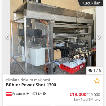
Küçük ilan
1
/
6
çikolata döküm makinesi
Bühler
Power Shot 1300
€19.000
Pettenbach
1.978 km
€29.000
Sabit fiyat KDV hariç