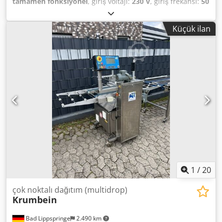
tamamen fonksiyonel
, giriş voltajı:
230 V
, giriş frekansı:
50
Hz
, DGUV onaylı - geçerlilik tarihi:
07/2027
, giriş akımı türü:
Klima
, TOP Dedy soğutma kanalı Dcjdpoyy Saisfx Akcek
Küçük ilan
Entegre soğutma ünitesi Sadece bizde: DGUV V3 testinden
geçirilmiştir Yaklaşık ölçüler: 6000 x 800 x 1300 mm (GxDxY)
Bağlantı: 230V, 5 kW Kullanılmış, temizlenmiş makine
Garanti Seçenekler: Bakım sözleşmesi Yedek parça kutusu
Teslimat servisi Eğitim & devreye alma
1
/
20
çok noktalı dağıtım (multidrop)
Krumbein
Bad Lippspringe
2.490 km