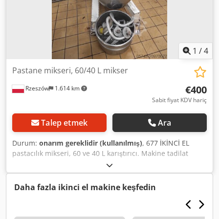
1
/
4
Pastane mikseri, 60/40 L mikser
€400
Rzeszów
1.614 km
Sabit fiyat KDV hariç
Talep etmek
Ara
Durum:
onarım gereklidir (kullanılmış)
, 677 İKİNCİ EL
pastacılık mikseri, 60 ve 40 L karıştırıcı. Makine tadilat
gerektiriyor. DIŞ BOYUTLAR (cm): - genişlik: 73, - uzunluk:
93, - yükseklik: 155. EKİPMAN (kapasite: 60 ve 40 l):
Dsdpfxsx U Tw Es Akcjck - kazan, - çırpıcı, - kanca. Cihaz,
Daha fazla ikinci el makine keşfedin
incelemeye hazır şekilde depomuzda bulunmaktadır (36-
068 Bachórz, Polonya) Belirtilen fiyat net fiyattır İNGİLİZCE,
ALMANCA, FRANSIZCA, RUSÇA VE UKRAYNCA