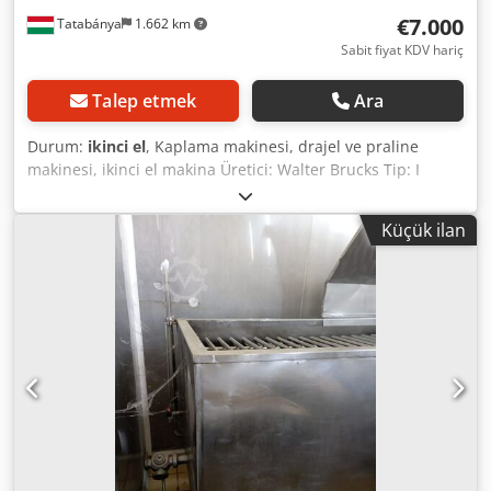
€7.000
Tatabánya
1.662 km
Sabit fiyat KDV hariç
Talep etmek
Ara
Durum:
ikinci el
, Kaplama makinesi, drajel ve praline
makinesi, ikinci el makina Üretici: Walter Brucks Tip: I
Genel ölçüler: 1200 x 1380 x 1800 mm Ağırlık: 280 kg
Elektrik verileri: 400 V, 3 A Kazan boyutu: 1200 mm Ø x 650
Küçük ilan
mm Djdpfsypvhzox Akcsck Kazan ağzı: 740 mm Ø Kapasite
/ karıştırma: yaklaşık 150 kg