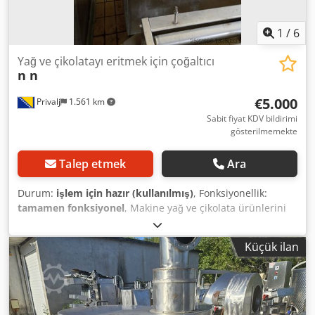
1
/
6
Yağ ve çikolatayı eritmek için çoğaltıcı
n n
€5.000
Privalj
1.561 km
Sabit fiyat KDV bildirimi
gösterilmemekte
Talep etmek
Ara
Durum:
işlem için hazır (kullanılmış)
, Fonksiyonellik:
tamamen fonksiyonel
, Makine yağ ve çikolata ürünlerini
eritmek için kullanılır Dodpfx Akovq N Rnjcock
Küçük ilan