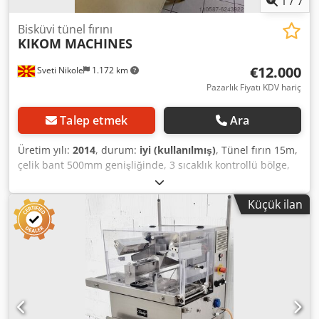
1
/
7
Bisküvi tünel fırını
KIKOM MACHINES
€12.000
Sveti Nikole
1.172 km
Pazarlık Fiyatı KDV hariç
Talep etmek
Ara
Üretim yılı:
2014
, durum:
iyi (kullanılmış)
, Tünel fırın 15m,
çelik bant 500mm genişliğinde, 3 sıcaklık kontrollü bölge,
çelik bant için otomatik izleme kontrolü Dcsdpog Tvwwsfx
Akcek
Küçük ilan