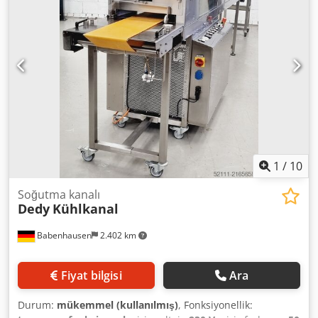
condition & SAB tested with warranty + spare parts service
Visit our large showroom!
1
/
10
Soğutma kanalı
Dedy
Kühlkanal
Babenhausen
2.402 km
Fiyat bilgisi
Ara
Durum:
mükemmel (kullanılmış)
, Fonksiyonellik: