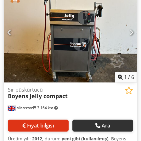
1
/
6
Sır püskürtücü
Boyens
Jelly compact
Misterton
3.164 km
Fiyat bilgisi
Ara
Üretim yılı:
2012
, durum:
yeni gibi (kullanılmış)
, Boyens