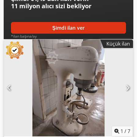
11 milyon alıcı
sizi bekliyor
Şimdi ilan ver
*ilan başına/ay
Küçük ilan
1
/
7