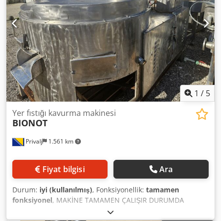
1
/
5
Yer fıstığı kavurma makinesi
BIONOT
Privalj
1.561 km
Fiyat bilgisi
Ara
Durum:
iyi (kullanılmış)
, Fonksiyonellik:
tamamen
fonksiyonel
, MAKİNE TAMAMEN ÇALIŞIR DURUMDA
Dcjdpfx Akjxaw Uiocjk