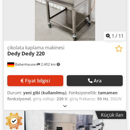
1
/
11
çikolata kaplama makinesi
Dedy
Dedy 220
Babenhausen
2.402 km
Fiyat bilgisi
Ara
Durum:
yeni gibi (kullanılmış)
, Fonksiyonellik:
tamamen
fonksiyonel
, giriş voltajı:
230 V
, giriş frekansı:
50 Hz
, DGUV
onaylı - geçerlilik tarihi:
08/2027
, giriş akımı türü:
Klima
,
Dedy 220 Chocolate Enrobing Machine Wire Belt Width:
Küçük ilan
220 mm Continuously adjustable belt speed Dcjdjy
Ebidepfx Akcjk Operating direction: left to right Stainless
steel design Connection: 220V Used machine in as-new