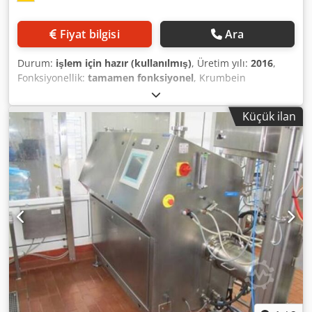
Fiyat bilgisi
Ara
Durum:
işlem için hazır (kullanılmış)
, Üretim yılı:
2016
,
Fonksiyonellik:
tamamen fonksiyonel
, Krumbein
Multidrop makinesi, çok sayıda aksesuar ve yan masa ile
birlikte. Makine mükemmel durumda ve tamamen çalışır
Küçük ilan
vaziyette. Yan masa istenirse makineyle birlikte satın
alınabilir, zorunlu değildir. Bağlantı: 16 A. Daha fazla
sorunuz olursa lütfen iletişime geçin. Şimdiden çok
teşekkürler! Dcjdpfjziuy Ijx Akcjk