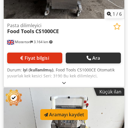
1
/
6
Pasta dilimleyici
Food Tools
CS1000CE
Misterton
3.164 km
Fiyat bilgisi
Ara
Durum:
iyi (kullanılmış)
, Food Tools CS1000CE Otomatik
yuvarlak kek kesici Seri: 3190 Bu kek dilimleyici,
cheesecake, katmanlı kek, dondurmalı kek, turta ve daha
fazlası dahil olmak üzere çeşitli dondurulmuş yuvarlak
Küçük ilan
ürünleri kesebilir. Makine, saatte 200 veya daha fazla ürün
üreten fırınlar için en iyisidir Dcsdswmdc Aspfx Akcjk
Aramayı kaydet