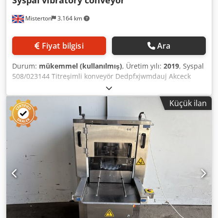
Misterton
3.164 km
Fiyat bilgisi
Ara
Durum:
mükemmel (kullanılmış)
, Üretim yılı:
2019
, Syspal
508/023144 Titreşimli konveyör Dedpfxjwmdauj Akceck
Seri: K80201-1 2019, Paslanmaz, konveyör boyutları
1500mm x 270mm, ayarlanabilir titreşim kontrolü, mobil,
Küçük ilan
1P508h