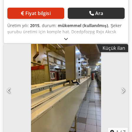
Fiyat bilgisi
Ara
Üretim yılı:
2015
, durum:
mükemmel (kullanılmış)
, Şeker
şurubu üretimi için komple hat. Dcedpfozpg Rxjx Akcsk
Buhar bağlantılı partili pişirici Stok tankı dahil Ek stok tankı
Terlet - Mondotherm tipinde kazınmış ısı eşanjörü
Küçük ilan
Mondotherm - Terlet'i soğutmak için DTE soğutucu Ek
olarak, Fatcream için ön karıştırıcı