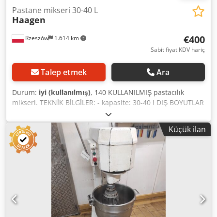
Pastane mikseri 30-40 L
Haagen
€400
Rzeszów
1.614 km
Sabit fiyat KDV hariç
Talep etmek
Ara
Durum:
iyi (kullanılmış)
, 140 KULLANILMIŞ pastacılık
mikseri. TEKNİK BİLGİLER: - kapasite: 30-40 l DIŞ BOYUTLAR
(cm olarak): - uzunluk: 74, - yükseklik: 140, - genişlik: 45.
DONANIM: - 1 kanca, - 1 çırpıcı. Djdpfx Akjxda D Uscjck
Küçük ilan
Cihaz, inceleme için hazır olup, depomuzda bulunmaktadır
(36-068 Bachórz, Polonya). Mevcut ücretli seçenekler:
revizyon / taşıma / montaj / devreye alma. Belirtilen fiyat
net fiyattır. İNGİLİZCE, ALMANCA, FRANSIZCA, RUSÇA,
UKRAYNCA KONUŞUYORUZ.