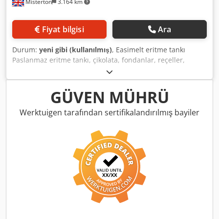
Misterton
3.164 km
Fiyat bilgisi
Ara
Durum:
yeni gibi (kullanılmış)
, Easimelt eritme tankı
Paslanmaz eritme tankı, çikolata, fondanlar, reçeller,
jöleler, şuruplar gibi birçok ürün için veya üretimden önce
sıvıları ısıtmak için ideal, 75L kapasiteli, mobil, 3Ph Dcodpfx
Aeix Ix Rjkcjk
GÜVEN MÜHRÜ
Werktuigen tarafından sertifikalandırılmış bayiler