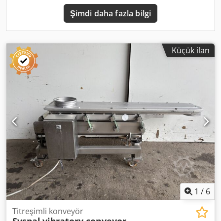
Şimdi daha fazla bilgi
Küçük ilan
1
/
6
Titreşimli konveyör
Syspal
vibratory conveyor